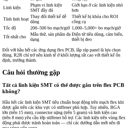
Phạm vi linh kiện
Giới hạn ở các linh kiện nhỏ
Linh kiện
SMT đầy đủ
hơn
Thay đổi thiết kế dễ
Thiết kế bị khóa cho ROI
Tính linh hoạt
dàng
công cụ
Tốc độ
200–500 bo mạch/giờ
1,000–5,000+ bo mạch/giờ
Mẫu thử, sản phẩm đa
Điện tử tiêu dùng, cảm biến,
Tốt nhất cho
dạng
thiết bị đeo
Đối với hầu hết các ứng dụng flex PCB, lắp ráp panel là lựa chọn
đúng. R2R chỉ trở nên kinh tế ở khối lượng rất cao với thiết kế ổn
định, trưởng thành.
Câu hỏi thường gặp
Tất cả linh kiện SMT có thể được gắn trên flex PCB
không?
Hầu hết các linh kiện SMT tiêu chuẩn hoạt động trên mạch flex khi
được gắn trên các khu vực có stiffener phù hợp. Tuy nhiên, BGA
lớn (trên 15 mm), connector nặng (trên 5 gram) và linh kiện cao
(trên 8 mm) yêu cầu lớp stiffener hỗ trợ. Các linh kiện trên vùng flex
động phải được tránh hoàn toàn — chỉ các đường dẫn mới nên đi
qua vùng uốn cong.