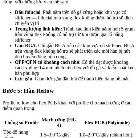
cứng, với những lưu ý cụ thể sau:
Dấu fiducial
: Phải nằm trên đồ gá cứng hoặc khu vực có
stiffener — fiducial trên vùng flex không được hỗ trợ sẽ dịch
chuyển vị trí
Trọng lượng linh kiện
: Tránh các linh kiện nặng hơn 5 gram
trên vùng flex không có hỗ trợ trừ khi được gia cố bằng
stiffener
Gắn BGA
: Chỉ gắn BGA trên các khu vực có stiffener. BGA
trên vùng flex không hỗ trợ sẽ phát triển các mối hàn bị nứt
do chuyển động uốn cong
QFP/QFN có khoảng cách nhỏ
: Có thể đạt được khoảng
cách xuống 0.4 mm pitch trên flex với đồ gá và kiểm soát keo
hàn phù hợp
Lực gắn
: Giảm lực gắn đầu hút để tránh biến dạng bề mặt
Bước 5: Hàn Reflow
Profile reflow cho flex PCB khác với profile cho mạch cứng ở các
điểm quan trọng:
Mạch cứng (FR-
Thông số Profile
Flex PCB (Polyimide)
4)
Tốc độ nung
1.5–3.0°C/giây
1.0–2.0°C/giây (chậm hơn)
nóng