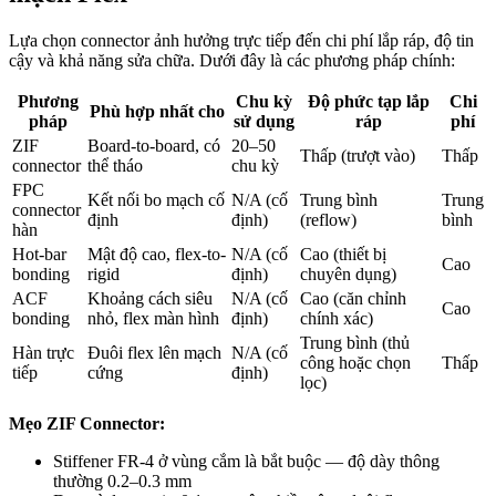
Lựa chọn connector ảnh hưởng trực tiếp đến chi phí lắp ráp, độ tin
cậy và khả năng sửa chữa. Dưới đây là các phương pháp chính:
Phương
Chu kỳ
Độ phức tạp lắp
Chi
Phù hợp nhất cho
pháp
sử dụng
ráp
phí
ZIF
Board-to-board, có
20–50
Thấp (trượt vào)
Thấp
connector
thể tháo
chu kỳ
FPC
Kết nối bo mạch cố
N/A (cố
Trung bình
Trung
connector
định
định)
(reflow)
bình
hàn
Hot-bar
Mật độ cao, flex-to-
N/A (cố
Cao (thiết bị
Cao
bonding
rigid
định)
chuyên dụng)
ACF
Khoảng cách siêu
N/A (cố
Cao (căn chỉnh
Cao
bonding
nhỏ, flex màn hình
định)
chính xác)
Trung bình (thủ
Hàn trực
Đuôi flex lên mạch
N/A (cố
công hoặc chọn
Thấp
tiếp
cứng
định)
lọc)
Mẹo ZIF Connector:
Stiffener FR-4 ở vùng cắm là bắt buộc — độ dày thông
thường 0.2–0.3 mm