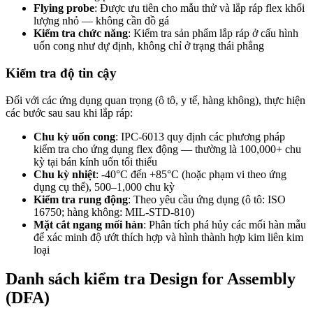
Flying probe
: Được ưu tiên cho mẫu thử và lắp ráp flex khối
lượng nhỏ — không cần đồ gá
Kiểm tra chức năng
: Kiểm tra sản phẩm lắp ráp ở cấu hình
uốn cong như dự định, không chỉ ở trạng thái phẳng
Kiểm tra độ tin cậy
Đối với các ứng dụng quan trọng (ô tô, y tế, hàng không), thực hiện
các bước sau sau khi lắp ráp:
Chu kỳ uốn cong
: IPC-6013 quy định các phương pháp
kiểm tra cho ứng dụng flex động — thường là 100,000+ chu
kỳ tại bán kính uốn tối thiểu
Chu kỳ nhiệt
: -40°C đến +85°C (hoặc phạm vi theo ứng
dụng cụ thể), 500–1,000 chu kỳ
Kiểm tra rung động
: Theo yêu cầu ứng dụng (ô tô: ISO
16750; hàng không: MIL-STD-810)
Mặt cắt ngang mối hàn
: Phân tích phá hủy các mối hàn mẫu
để xác minh độ ướt thích hợp và hình thành hợp kim liên kim
loại
Danh sách kiểm tra Design for Assembly
(DFA)