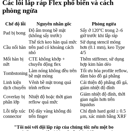
Các lỗi lắp ráp Flex phổ biến và cách
phòng ngừa
Chế độ lỗi
Nguyên nhân gốc
Phòng ngừa
Độ ẩm trong bề mặt
Sấy ở 120°C trong 2–6
Pad bị bong
(không sấy trước)
giờ trước khi lắp ráp
Thể tích keo hàn quá mức
Sử dụng stencil mỏng
Cầu nối hàn
trên pad có khoảng cách
hơn (0.1 mm), keo Type
nhỏ
4/5
Mối hàn bị
CTE không khớp +
Thêm stiffener, sử dụng
nứt
chuyển động flex
hợp kim hàn dẻo
Làm nóng không đều trên
Tối ưu hóa profile reflow,
Tombstoning
bề mặt mỏng
đảm bảo đồ gá phẳng
Linh kiện
Vênh bề mặt trong quá
Cải thiện độ phẳng đồ gá,
dịch chuyển
trình reflow
giảm nhiệt độ đỉnh
Giảm nhiệt độ đỉnh, thời
Coverlay bị
Nhiệt độ hoặc thời gian
gian ngắn hơn trên
phân lớp
reflow quá mức
liquidus
Lỗi tiếp xúc
Độ dày vàng không đủ
Chỉ định hard gold ≥ 0.5
connector
trên finger
μm, xác minh bằng XRF
"Tôi nói với đội lắp ráp của chúng tôi: nếu một bo