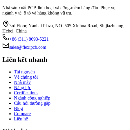
Nhà sản xuất PCB linh hoạt và cứng-mềm hàng đầu. Phục vụ
ngành y tế, ô tô và hàng không vũ trụ.
3rd Floor, Nanhai Plaza, NO. 505 Xinhua Road, Shijiazhuang,
Hebei, China
+86 (311) 8693-5221
sales@flexipcb.com
Liên kết nhanh
Tài nguyên
Về chúng tôi
Nhà máy
Năng lực
Certifications
Ngành công nghiệp
Câu hỏi thường gặp
Blog
Compare
Liên hệ