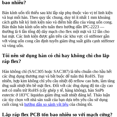
bao nhiêu?
Bán kính uốn tối thiểu sau khi lắp ráp phụ thuộc vào vị trí linh kiện
và loại mối hàn. Theo quy tắc chung, duy trì ít nhất 1 mm khoảng
cách giữa bất kỳ linh kiện nào và điểm bắt đầu của vùng uốn cong.
Bản thân bán kính uốn nên tuân theo hướng dẫn IPC-2223 —
thường là 6 lần tổng độ dày mạch cho flex một mặt và 12 lần cho
hai mặt. Các linh kiện được gắn trên các khu vực có stiffener gần
với vùng uốn cong cần định tuyến giảm ứng suất giữa cạnh stiffener
và vùng uốn.
Tôi nên sử dụng hàn có chì hay không chì cho lắp
ráp flex?
Hàn không chì (SAC305 hoặc SAC387) là tiêu chuẩn cho hầu hết
các ứng dụng thương mại và bắt buộc để tuân thủ RoHS. Tuy
nhiên, hợp kim không chì yêu cầu nhiệt độ reflow cao hơn, làm tăng
ứng suất nhiệt lên bề mặt flex. Đối với các ứng dụng độ tin cậy cao
nơi có miễn trừ RoHS (cấy ghép y tế, hàng không), hàn SnPb
eutectic ở 183°C liquidus giảm ứng suất nhiệt đáng kể. Thảo luận
các tùy chọn với nhà sản xuất của bạn dựa trên yêu cầu sử dụng
cuối cùng và
hướng dẫn so sánh vật liệu
của chúng tôi.
Lắp ráp flex PCB tốn bao nhiêu so với mạch cứng?