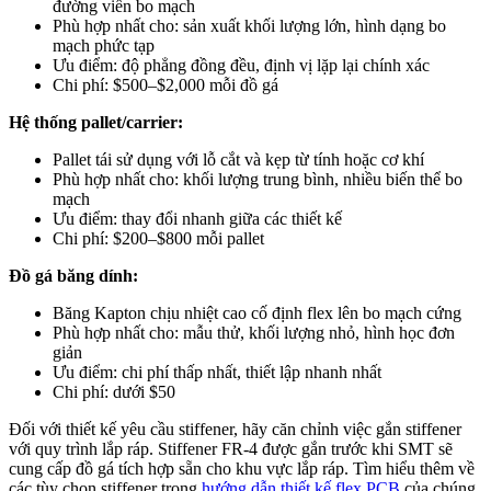
đường viền bo mạch
Phù hợp nhất cho: sản xuất khối lượng lớn, hình dạng bo
mạch phức tạp
Ưu điểm: độ phẳng đồng đều, định vị lặp lại chính xác
Chi phí: $500–$2,000 mỗi đồ gá
Hệ thống pallet/carrier:
Pallet tái sử dụng với lỗ cắt và kẹp từ tính hoặc cơ khí
Phù hợp nhất cho: khối lượng trung bình, nhiều biến thể bo
mạch
Ưu điểm: thay đổi nhanh giữa các thiết kế
Chi phí: $200–$800 mỗi pallet
Đồ gá băng dính:
Băng Kapton chịu nhiệt cao cố định flex lên bo mạch cứng
Phù hợp nhất cho: mẫu thử, khối lượng nhỏ, hình học đơn
giản
Ưu điểm: chi phí thấp nhất, thiết lập nhanh nhất
Chi phí: dưới $50
Đối với thiết kế yêu cầu stiffener, hãy căn chỉnh việc gắn stiffener
với quy trình lắp ráp. Stiffener FR-4 được gắn trước khi SMT sẽ
cung cấp đồ gá tích hợp sẵn cho khu vực lắp ráp. Tìm hiểu thêm về
các tùy chọn stiffener trong
hướng dẫn thiết kế flex PCB
của chúng