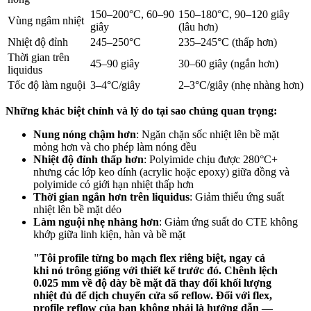
150–200°C, 60–90
150–180°C, 90–120 giây
Vùng ngâm nhiệt
giây
(lâu hơn)
Nhiệt độ đỉnh
245–250°C
235–245°C (thấp hơn)
Thời gian trên
45–90 giây
30–60 giây (ngắn hơn)
liquidus
Tốc độ làm nguội
3–4°C/giây
2–3°C/giây (nhẹ nhàng hơn)
Những khác biệt chính và lý do tại sao chúng quan trọng:
Nung nóng chậm hơn
: Ngăn chặn sốc nhiệt lên bề mặt
mỏng hơn và cho phép làm nóng đều
Nhiệt độ đỉnh thấp hơn
: Polyimide chịu được 280°C+
nhưng các lớp keo dính (acrylic hoặc epoxy) giữa đồng và
polyimide có giới hạn nhiệt thấp hơn
Thời gian ngắn hơn trên liquidus
: Giảm thiểu ứng suất
nhiệt lên bề mặt dẻo
Làm nguội nhẹ nhàng hơn
: Giảm ứng suất do CTE không
khớp giữa linh kiện, hàn và bề mặt
"Tôi profile từng bo mạch flex riêng biệt, ngay cả
khi nó trông giống với thiết kế trước đó. Chênh lệch
0.025 mm về độ dày bề mặt đã thay đổi khối lượng
nhiệt đủ để dịch chuyển cửa sổ reflow. Đối với flex,
profile reflow của bạn không phải là hướng dẫn —