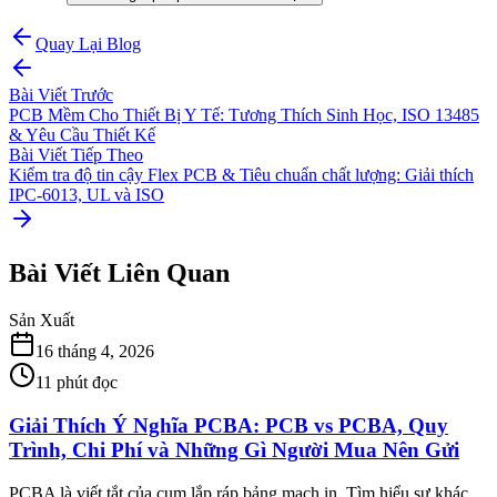
Quay Lại Blog
Bài Viết Trước
PCB Mềm Cho Thiết Bị Y Tế: Tương Thích Sinh Học, ISO 13485
& Yêu Cầu Thiết Kế
Bài Viết Tiếp Theo
Kiểm tra độ tin cậy Flex PCB & Tiêu chuẩn chất lượng: Giải thích
IPC-6013, UL và ISO
Bài Viết Liên Quan
Sản Xuất
16 tháng 4, 2026
11
phút đọc
Giải Thích Ý Nghĩa PCBA: PCB vs PCBA, Quy
Trình, Chi Phí và Những Gì Người Mua Nên Gửi
PCBA là viết tắt của cụm lắp ráp bảng mạch in. Tìm hiểu sự khác