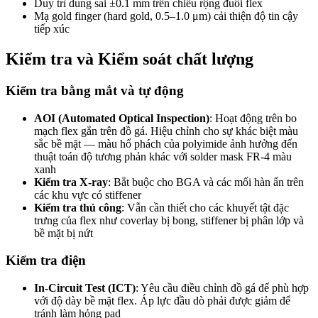
Duy trì dung sai ±0.1 mm trên chiều rộng đuôi flex
Mạ gold finger (hard gold, 0.5–1.0 μm) cải thiện độ tin cậy
tiếp xúc
Kiểm tra và Kiểm soát chất lượng
Kiểm tra bằng mắt và tự động
AOI (Automated Optical Inspection)
: Hoạt động trên bo
mạch flex gắn trên đồ gá. Hiệu chỉnh cho sự khác biệt màu
sắc bề mặt — màu hổ phách của polyimide ảnh hưởng đến
thuật toán độ tương phản khác với solder mask FR-4 màu
xanh
Kiểm tra X-ray
: Bắt buộc cho BGA và các mối hàn ẩn trên
các khu vực có stiffener
Kiểm tra thủ công
: Vẫn cần thiết cho các khuyết tật đặc
trưng của flex như coverlay bị bong, stiffener bị phân lớp và
bề mặt bị nứt
Kiểm tra điện
In-Circuit Test (ICT)
: Yêu cầu điều chỉnh đồ gá để phù hợp
với độ dày bề mặt flex. Áp lực đầu dò phải được giảm để
tránh làm hỏng pad