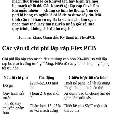
mạch flex trong lô có khuyết tật, hãy kiểm tra mọi
bo mạch từ lô đó. Các khuyết tật lắp ráp flex hiếm
khi ngẫu nhiên — chúng có tính hệ thống. Vấn đề
pad bị bong có nghĩa là cả lô chưa được sấy đủ. Mô
hình cầu nối hàn có nghĩa là stencil cần làm sạch
hoặc thay thế. Hãy tìm nguyên nhân gốc rễ, sửa
quy trình, không chỉ sửa bo mạch."
— Hommer Zhao, Giám đốc Kỹ thuật tại FlexiPCB
Các yếu tố chi phí lắp ráp Flex PCB
Chi phí lắp ráp cho mạch flex thường cao hơn 20–40% so với lắp
ráp bo mạch cứng tương đương. Hiểu rõ các yếu tố chi phí giúp bạn
tối ưu hóa:
Yếu tố chi phí
Tác động
Chiến lược tối ưu hóa
$200–$2,000 một
Thiết kế panel để tái sử dụng
Đồ gá
lần
đồ gá cho nhiều biến thể
Quy trình sấy
Thêm 2–6 giờ mỗi
Sử dụng bao bì chống ẩm để
trước
lô
giảm tần suất sấy
Tốc độ dây
Chậm hơn 15–25%
Thiết kế cho SMT một mặt
chuyền chậm
so với mạch cứng
khi có thể
hơn