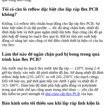
Tôi có cần lò reflow đặc biệt cho lắp ráp flex PCB
không?
Không. Lò reflow tiêu chuẩn hoạt động cho lắp ráp flex PCB. Sự
khác biệt nằm ở cài đặt profile — tốc độ tăng chậm hơn, nhiệt độ
đỉnh thấp hơn và thời gian ngâm nhiệt dài hơn. Bạn cũng cần đồ gá
phù hợp để mang bo mạch flex qua lò. Bất kỳ nhà sản xuất hợp
đồng có năng lực nào cũng có thể điều chỉnh thiết bị hiện có của họ
cho flex.
Làm thế nào để ngăn chặn pad bị bong trong quá
trình hàn flex PCB?
Sấy trước mọi bo mạch flex trước khi lắp ráp — 120°C trong 2–6
giờ tùy thuộc vào mức độ phơi nhiễm độ ẩm. Sử dụng nhiệt độ đỉnh
reflow thấp hơn (235–245°C so với 245–250°C cho mạch cứng).
Đối với hàn tay, giữ thời gian tiếp xúc dưới 3 giây và nhiệt độ ở
315–340°C. Đảm bảo độ dính phù hợp giữa đồng và polyimide
trong quá trình chế tạo cũng quan trọng như nhau — yêu cầu dữ
liệu kiểm tra peel strength từ
nhà cung cấp flex PCB
của bạn.
Bán kính uốn tối thiểu sau khi lắp ráp linh kiện là