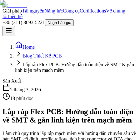
Giải pháp
Tài nguyên
Năng lực
Công cụ
Certifications
Về chúng
tôi
Liên hệ
+86 (311) 8693-5221
Nhận báo giá
Home
Blog Thiết Kế PCB
Lắp ráp Flex PCB: Hướng dẫn toàn diện về SMT & gắn
linh kiện trên mạch mềm
Sản Xuất
5 tháng 3, 2026
18
phút đọc
Lắp ráp Flex PCB: Hướng dẫn toàn diện
về SMT & gắn linh kiện trên mạch mềm
Làm chủ quy trình lắp ráp mạch mềm với hướng dẫn chuyên sâu về
hàn SMT, cố định, profile reflow, tích hợp connector và DFA cho