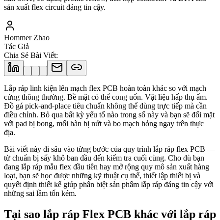
sản xuất flex circuit đáng tin cậy.
Hommer Zhao
Tác Giả
Chia Sẻ Bài Viết
:
Lắp ráp linh kiện lên mạch flex PCB hoàn toàn khác so với mạch
cứng thông thường. Bề mặt có thể cong uốn. Vật liệu hấp thụ ẩm.
Đồ gá pick-and-place tiêu chuẩn không thể dùng trực tiếp mà cần
điều chỉnh. Bỏ qua bất kỳ yếu tố nào trong số này và bạn sẽ đối mặt
với pad bị bong, mối hàn bị nứt và bo mạch hỏng ngay trên thực
địa.
Bài viết này đi sâu vào từng bước của quy trình lắp ráp flex PCB —
từ chuẩn bị sấy khô ban đầu đến kiểm tra cuối cùng. Cho dù bạn
đang lắp ráp mẫu flex đầu tiên hay mở rộng quy mô sản xuất hàng
loạt, bạn sẽ học được những kỹ thuật cụ thể, thiết lập thiết bị và
quyết định thiết kế giúp phân biệt sản phẩm lắp ráp đáng tin cậy với
những sai lầm tốn kém.
Tại sao lắp ráp Flex PCB khác với lắp ráp