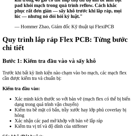
pad khỏi mạch trong quá trình reflow. Cách khắc
phục rất đơn giản — sấy khô trước khi lắp ráp, mọi
lúc — nhưng nó đòi hỏi kỷ luật."
— Hommer Zhao, Giám đốc Kỹ thuật tại FlexiPCB
Quy trình lắp ráp Flex PCB: Từng bước
chi tiết
Bước 1: Kiểm tra đầu vào và sấy khô
Trước khi bất kỳ linh kiện nào chạm vào bo mạch, các mạch flex
cần được kiểm tra và chuẩn bị:
Kiểm tra đầu vào:
Xác minh kích thước so với bản vẽ (mạch flex có thể bị biến
dạng trong quá trình vận chuyển)
Kiểm tra bề mặt có bẩn, trầy xước hay lớp phủ coverlay bị
hỏng
Xác nhận các pad mở khớp với bản vẽ lắp ráp
Kiểm tra vị trí và độ dính của stiffener