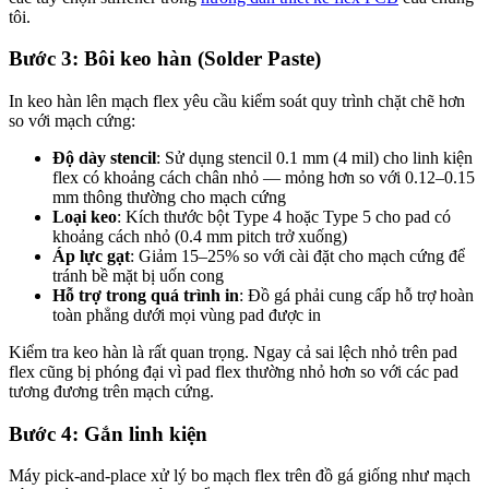
tôi.
Bước 3: Bôi keo hàn (Solder Paste)
In keo hàn lên mạch flex yêu cầu kiểm soát quy trình chặt chẽ hơn
so với mạch cứng:
Độ dày stencil
: Sử dụng stencil 0.1 mm (4 mil) cho linh kiện
flex có khoảng cách chân nhỏ — mỏng hơn so với 0.12–0.15
mm thông thường cho mạch cứng
Loại keo
: Kích thước bột Type 4 hoặc Type 5 cho pad có
khoảng cách nhỏ (0.4 mm pitch trở xuống)
Áp lực gạt
: Giảm 15–25% so với cài đặt cho mạch cứng để
tránh bề mặt bị uốn cong
Hỗ trợ trong quá trình in
: Đồ gá phải cung cấp hỗ trợ hoàn
toàn phẳng dưới mọi vùng pad được in
Kiểm tra keo hàn là rất quan trọng. Ngay cả sai lệch nhỏ trên pad
flex cũng bị phóng đại vì pad flex thường nhỏ hơn so với các pad
tương đương trên mạch cứng.
Bước 4: Gắn linh kiện
Máy pick-and-place xử lý bo mạch flex trên đồ gá giống như mạch