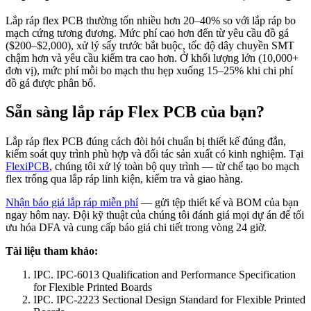
Lắp ráp flex PCB thường tốn nhiều hơn 20–40% so với lắp ráp bo
mạch cứng tương đương. Mức phí cao hơn đến từ yêu cầu đồ gá
($200–$2,000), xử lý sấy trước bắt buộc, tốc độ dây chuyền SMT
chậm hơn và yêu cầu kiểm tra cao hơn. Ở khối lượng lớn (10,000+
đơn vị), mức phí mỗi bo mạch thu hẹp xuống 15–25% khi chi phí
đồ gá được phân bổ.
Sẵn sàng lắp ráp Flex PCB của bạn?
Lắp ráp flex PCB đúng cách đòi hỏi chuẩn bị thiết kế đúng đắn,
kiểm soát quy trình phù hợp và đối tác sản xuất có kinh nghiệm. Tại
FlexiPCB
, chúng tôi xử lý toàn bộ quy trình — từ chế tạo bo mạch
flex trống qua lắp ráp linh kiện, kiểm tra và giao hàng.
Nhận báo giá lắp ráp miễn phí
— gửi tệp thiết kế và BOM của bạn
ngay hôm nay. Đội kỹ thuật của chúng tôi đánh giá mọi dự án để tối
ưu hóa DFA và cung cấp báo giá chi tiết trong vòng 24 giờ.
Tài liệu tham khảo:
IPC. IPC-6013 Qualification and Performance Specification
for Flexible Printed Boards
IPC. IPC-2223 Sectional Design Standard for Flexible Printed