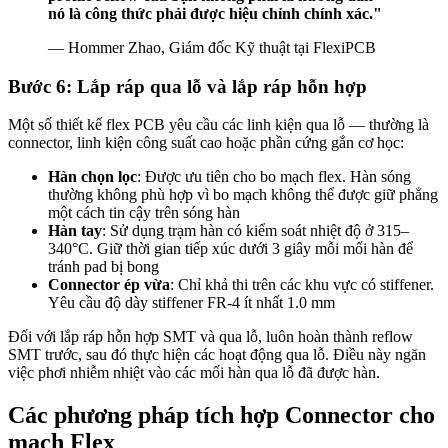
nó là công thức phải được hiệu chỉnh chính xác."
— Hommer Zhao, Giám đốc Kỹ thuật tại FlexiPCB
Bước 6: Lắp ráp qua lỗ và lắp ráp hỗn hợp
Một số thiết kế flex PCB yêu cầu các linh kiện qua lỗ — thường là
connector, linh kiện công suất cao hoặc phần cứng gắn cơ học:
Hàn chọn lọc
: Được ưu tiên cho bo mạch flex. Hàn sóng
thường không phù hợp vì bo mạch không thể được giữ phẳng
một cách tin cậy trên sóng hàn
Hàn tay
: Sử dụng trạm hàn có kiểm soát nhiệt độ ở 315–
340°C. Giữ thời gian tiếp xúc dưới 3 giây mỗi mối hàn để
tránh pad bị bong
Connector ép vừa
: Chỉ khả thi trên các khu vực có stiffener.
Yêu cầu độ dày stiffener FR-4 ít nhất 1.0 mm
Đối với lắp ráp hỗn hợp SMT và qua lỗ, luôn hoàn thành reflow
SMT trước, sau đó thực hiện các hoạt động qua lỗ. Điều này ngăn
việc phơi nhiễm nhiệt vào các mối hàn qua lỗ đã được hàn.
Các phương pháp tích hợp Connector cho
mạch Flex