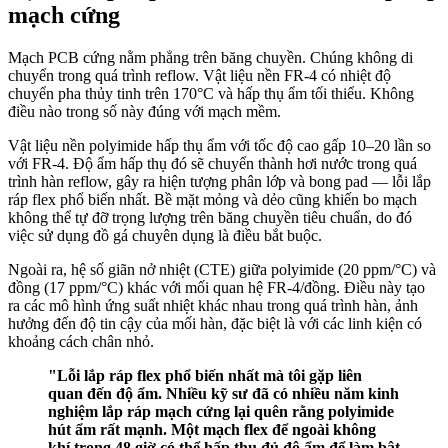
mạch cứng
Mạch PCB cứng nằm phẳng trên băng chuyền. Chúng không di
chuyển trong quá trình reflow. Vật liệu nền FR-4 có nhiệt độ
chuyển pha thủy tinh trên 170°C và hấp thụ ẩm tối thiểu. Không
điều nào trong số này đúng với mạch mềm.
Vật liệu nền polyimide hấp thụ ẩm với tốc độ cao gấp 10–20 lần so
với FR-4. Độ ẩm hấp thụ đó sẽ chuyển thành hơi nước trong quá
trình hàn reflow, gây ra hiện tượng phân lớp và bong pad — lỗi lắp
ráp flex phổ biến nhất. Bề mặt mỏng và dẻo cũng khiến bo mạch
không thể tự đỡ trọng lượng trên băng chuyền tiêu chuẩn, do đó
việc sử dụng đồ gá chuyên dụng là điều bắt buộc.
Ngoài ra, hệ số giãn nở nhiệt (CTE) giữa polyimide (20 ppm/°C) và
đồng (17 ppm/°C) khác với mối quan hệ FR-4/đồng. Điều này tạo
ra các mô hình ứng suất nhiệt khác nhau trong quá trình hàn, ảnh
hưởng đến độ tin cậy của mối hàn, đặc biệt là với các linh kiện có
khoảng cách chân nhỏ.
"Lỗi lắp ráp flex phổ biến nhất mà tôi gặp liên
quan đến độ ẩm. Nhiều kỹ sư đã có nhiều năm kinh
nghiệm lắp ráp mạch cứng lại quên rằng polyimide
hút ẩm rất mạnh. Một mạch flex để ngoài không
khí trong 48 giờ có thể hấp thụ đủ độ ẩm để làm bật