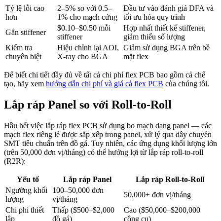
Tỷ lệ lỗi cao
2–5% so với 0.5–
Đầu tư vào đánh giá DFA và
hơn
1% cho mạch cứng
tối ưu hóa quy trình
$0.10–$0.50 mỗi
Hợp nhất thiết kế stiffener,
Gắn stiffener
stiffener
giảm thiểu số lượng
Kiểm tra
Hiệu chỉnh lại AOI,
Giảm sử dụng BGA trên bề
chuyên biệt
X-ray cho BGA
mặt flex
Để biết chi tiết đầy đủ về tất cả chi phí flex PCB bao gồm cả chế
tạo, hãy xem
hướng dẫn chi phí và giá cả flex PCB
của chúng tôi.
Lắp ráp Panel so với Roll-to-Roll
Hầu hết việc lắp ráp flex PCB sử dụng bo mạch dạng panel — các
mạch flex riêng lẻ được sắp xếp trong panel, xử lý qua dây chuyền
SMT tiêu chuẩn trên đồ gá. Tuy nhiên, các ứng dụng khối lượng lớn
(trên 50,000 đơn vị/tháng) có thể hưởng lợi từ lắp ráp roll-to-roll
(R2R):
Yếu tố
Lắp ráp Panel
Lắp ráp Roll-to-Roll
Ngưỡng khối
100–50,000 đơn
50,000+ đơn vị/tháng
lượng
vị/tháng
Chi phí thiết
Thấp ($500–$2,000
Cao ($50,000–$200,000
lập
đồ gá)
công cụ)