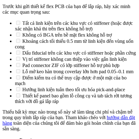
Trước khi gửi thiết kế flex PCB của bạn để lắp ráp, hãy xác minh
các mục quan trọng sau:
Tất cả linh kiện trên các khu vực có stiffener (hoặc được
xác nhận khả thi trên flex không hỗ trợ)
Không có BGA trên bề mặt flex không hỗ trợ
Khoảng cách tối thiểu 0.5 mm từ linh kiện đến vùng uốn
cong
Dấu fiducial trên các khu vực có stiffener hoặc phần cứng
Vị trí stiffener không can thiệp vào việc gắn linh kiện
Pad connector ZIF có lớp stiffener hỗ trợ phù hợp
Lỗ mở keo hàn trong coverlay lớn hơn pad 0.05–0.1 mm
Điểm kiểm tra có thể truy cập được ở một mặt của bo
mạch
Hướng linh kiện tuân theo tối ưu hóa pick-and-place
Thiết kế panel bao gồm lỗ công cụ và tab tách rời tương
thích với đồ gá lắp ráp
Thiếu bất kỳ mục nào trong số này sẽ làm tăng chi phí và chậm trễ
trong quy trình lắp ráp của bạn. Tham khảo chéo với
hướng dẫn đặt
hàng
toàn diện của chúng tôi để đảm bảo gói hoàn chỉnh của bạn đã
sẵn sàng.