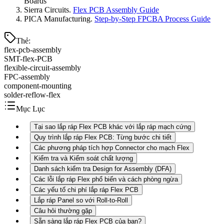
Boards
Sierra Circuits.
Flex PCB Assembly Guide
PICA Manufacturing.
Step-by-Step FPCBA Process Guide
Thẻ
:
flex-pcb-assembly
SMT-flex-PCB
flexible-circuit-assembly
FPC-assembly
component-mounting
solder-reflow-flex
Mục Lục
Tại sao lắp ráp Flex PCB khác với lắp ráp mạch cứng
Quy trình lắp ráp Flex PCB: Từng bước chi tiết
Các phương pháp tích hợp Connector cho mạch Flex
Kiểm tra và Kiểm soát chất lượng
Danh sách kiểm tra Design for Assembly (DFA)
Các lỗi lắp ráp Flex phổ biến và cách phòng ngừa
Các yếu tố chi phí lắp ráp Flex PCB
Lắp ráp Panel so với Roll-to-Roll
Câu hỏi thường gặp
Sẵn sàng lắp ráp Flex PCB của bạn?