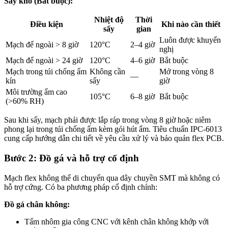
Sấy khô (Bắt buộc):
Nhiệt độ
Thời
Điều kiện
Khi nào cần thiết
sấy
gian
Luôn được khuyến
Mạch để ngoài > 8 giờ
120°C
2–4 giờ
nghị
Mạch để ngoài > 24 giờ
120°C
4–6 giờ
Bắt buộc
Mạch trong túi chống ẩm
Không cần
Mở trong vòng 8
—
kín
sấy
giờ
Môi trường ẩm cao
105°C
6–8 giờ
Bắt buộc
(>60% RH)
Sau khi sấy, mạch phải được lắp ráp trong vòng 8 giờ hoặc niêm
phong lại trong túi chống ẩm kèm gói hút ẩm. Tiêu chuẩn IPC-6013
cung cấp hướng dẫn chi tiết về yêu cầu xử lý và bảo quản flex PCB.
Bước 2: Đồ gá và hỗ trợ cố định
Mạch flex không thể di chuyển qua dây chuyền SMT mà không có
hỗ trợ cứng. Có ba phương pháp cố định chính:
Đồ gá chân không:
Tấm nhôm gia công CNC với kênh chân không khớp với