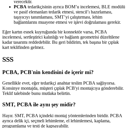
verecektir.
PCBA
tedarikçisinin ayrıca BOM’u incelemesi, BLE modülü
ve pasif elemanları tedarik etmesi, stencil’ı hazırlaması,
taşıyıcıyı tanımlaması, SMT’yi çalıştırması, lehim
bağlantılarını muayene etmesi ve işlevi doğrulaması gerekir.
Eğer kartın esnek kuyruğunda bir konnektör varsa, PCBA
incelemesi, sertleştirici kalınlığı ve bağlantı geometrisi düzeltilene
kadar tasarımı reddedebilir. Bu geri bildirim, tek başına bir çıplak
kart teklifinden gelmez.
SSS
PCBA, PCB'nin kendisini de içerir mi?
Genellikle evet, eğer tedarikçi anahtar teslim PCBA sağlıyorsa.
Konsinye montajda, müşteri çıplak PCB'yi montajcıya gönderebilir.
Teklif talebinde bunu mutlaka belirtin.
SMT, PCBA ile aynı şey midir?
Hayır. SMT, PCBA içindeki montaj yöntemlerinden biridir. PCBA
ayrıca delik içi, seçmeli lehimleme, el lehimlemesi, kaplama,
programlama ve testi de kapsayabilir.