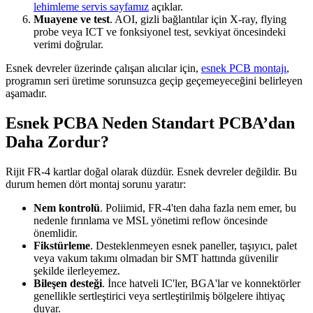
lehimleme servis sayfamız
açıklar.
Muayene ve test
. AOI, gizli bağlantılar için X-ray, flying
probe veya ICT ve fonksiyonel test, sevkiyat öncesindeki
verimi doğrular.
Esnek devreler üzerinde çalışan alıcılar için,
esnek PCB montajı
,
programın seri üretime sorunsuzca geçip geçemeyeceğini belirleyen
aşamadır.
Esnek PCBA Neden Standart PCBA’dan
Daha Zordur?
Rijit FR-4 kartlar doğal olarak düzdür. Esnek devreler değildir. Bu
durum hemen dört montaj sorunu yaratır:
Nem kontrolü
. Poliimid, FR-4'ten daha fazla nem emer, bu
nedenle fırınlama ve MSL yönetimi reflow öncesinde
önemlidir.
Fikstürleme
. Desteklenmeyen esnek paneller, taşıyıcı, palet
veya vakum takımı olmadan bir SMT hattında güvenilir
şekilde ilerleyemez.
Bileşen desteği
. İnce hatveli IC'ler, BGA'lar ve konnektörler
genellikle sertleştirici veya sertleştirilmiş bölgelere ihtiyaç
duyar.