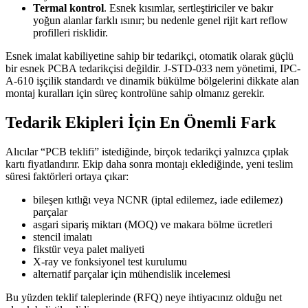
Termal kontrol
. Esnek kısımlar, sertleştiriciler ve bakır
yoğun alanlar farklı ısınır; bu nedenle genel rijit kart reflow
profilleri risklidir.
Esnek imalat kabiliyetine sahip bir tedarikçi, otomatik olarak güçlü
bir esnek PCBA tedarikçisi değildir. J-STD-033 nem yönetimi, IPC-
A-610 işçilik standardı ve dinamik bükülme bölgelerini dikkate alan
montaj kuralları için süreç kontrolüne sahip olmanız gerekir.
Tedarik Ekipleri İçin En Önemli Fark
Alıcılar “PCB teklifi” istediğinde, birçok tedarikçi yalnızca çıplak
kartı fiyatlandırır. Ekip daha sonra montajı eklediğinde, yeni teslim
süresi faktörleri ortaya çıkar:
bileşen kıtlığı veya NCNR (iptal edilemez, iade edilemez)
parçalar
asgari sipariş miktarı (MOQ) ve makara bölme ücretleri
stencil imalatı
fikstür veya palet maliyeti
X-ray ve fonksiyonel test kurulumu
alternatif parçalar için mühendislik incelemesi
Bu yüzden teklif taleplerinde (RFQ) neye ihtiyacınız olduğu net