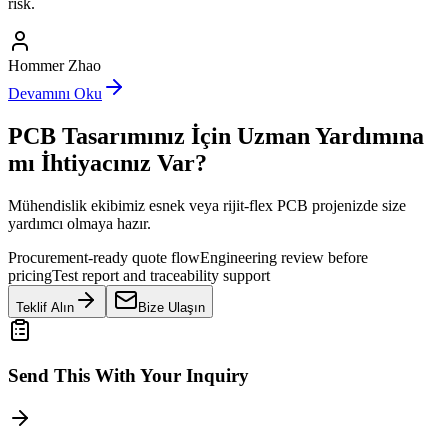
risk.
Hommer Zhao
Devamını Oku
PCB Tasarımınız İçin Uzman Yardımına
mı İhtiyacınız Var?
Mühendislik ekibimiz esnek veya rijit-flex PCB projenizde size
yardımcı olmaya hazır.
Procurement-ready quote flow
Engineering review before
pricing
Test report and traceability support
Teklif Alın
Bize Ulaşın
Send This With Your Inquiry