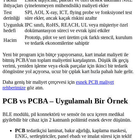
ihtiyaçları
(yinelenmeyen mühendislik) maliyeti ekler
Test
SPI, AOI, X-ray, ICT, flying probe ve fonksiyonel test
derinliği
süre ekler, ancak kaçak riskini azaltır
Uygunluk
IPC sınıfı, RoHS, REACH, UL veya müşteriye özel
hedefi
dokümantasyon süreci ve evrak işini etkiler
Prototip, pilot ve seri üretim çok farklı stencil, kurulum
Hacim
ve tedarik ekonomilerine sahiptir
Yeni bir program için bütçe yapıyorsanız, kart imalat maliyeti ile
bitmiş PCBA’nın toplam maliyetini karşılaştırın. Düşük ilk geçiş
verimi, yeniden işleme veya eksik parçalar için ikinci bir tedarik
döngüsüne yol açıyorsa, ucuz bir çıplak kart hızla pahalı hale gelir.
Daha geniş bir maliyet çerçevesi için
esnek PCB maliyet
rehberimize
göz atın.
PCB vs PCBA – Uygulamalı Bir Örnek
BLE modülü, pil konnektörü ve sensör ön ucu içeren medikal
giyilebilir bir cihaz için 2 katmanlı poliimid esnek devre düşünün.
PCB
tedarikçisi laminat, bakır ağırlığı, kaplama maskesi,
ENIG, sertleştiriciler, panel ebadı ve imalat süresi için teklif