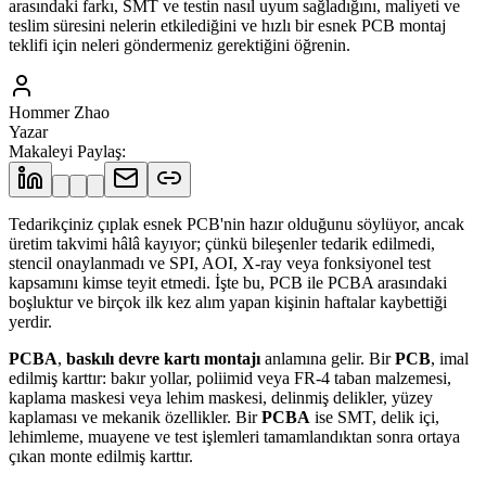
arasındaki farkı, SMT ve testin nasıl uyum sağladığını, maliyeti ve
teslim süresini nelerin etkilediğini ve hızlı bir esnek PCB montaj
teklifi için neleri göndermeniz gerektiğini öğrenin.
Hommer Zhao
Yazar
Makaleyi Paylaş
:
Tedarikçiniz çıplak esnek PCB'nin hazır olduğunu söylüyor, ancak
üretim takvimi hâlâ kayıyor; çünkü bileşenler tedarik edilmedi,
stencil onaylanmadı ve SPI, AOI, X-ray veya fonksiyonel test
kapsamını kimse teyit etmedi. İşte bu, PCB ile PCBA arasındaki
boşluktur ve birçok ilk kez alım yapan kişinin haftalar kaybettiği
yerdir.
PCBA
,
baskılı devre kartı montajı
anlamına gelir. Bir
PCB
, imal
edilmiş karttır: bakır yollar, poliimid veya FR-4 taban malzemesi,
kaplama maskesi veya lehim maskesi, delinmiş delikler, yüzey
kaplaması ve mekanik özellikler. Bir
PCBA
ise SMT, delik içi,
lehimleme, muayene ve test işlemleri tamamlandıktan sonra ortaya
çıkan monte edilmiş karttır.