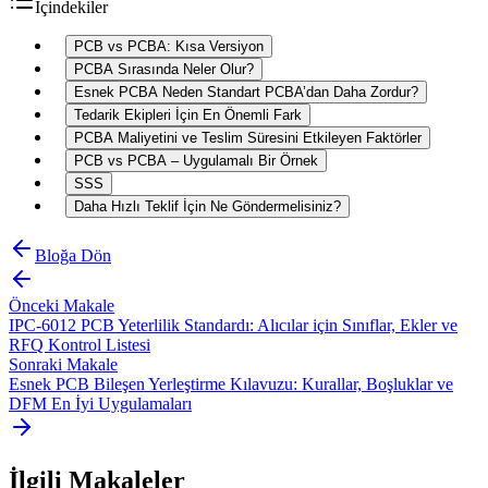
İçindekiler
PCB vs PCBA: Kısa Versiyon
PCBA Sırasında Neler Olur?
Esnek PCBA Neden Standart PCBA’dan Daha Zordur?
Tedarik Ekipleri İçin En Önemli Fark
PCBA Maliyetini ve Teslim Süresini Etkileyen Faktörler
PCB vs PCBA – Uygulamalı Bir Örnek
SSS
Daha Hızlı Teklif İçin Ne Göndermelisiniz?
Bloğa Dön
Önceki Makale
IPC-6012 PCB Yeterlilik Standardı: Alıcılar için Sınıflar, Ekler ve
RFQ Kontrol Listesi
Sonraki Makale
Esnek PCB Bileşen Yerleştirme Kılavuzu: Kurallar, Boşluklar ve
DFM En İyi Uygulamaları
İlgili Makaleler