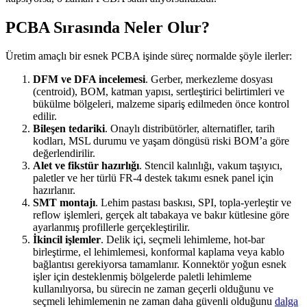
PCBA Sırasında Neler Olur?
Üretim amaçlı bir esnek PCBA işinde süreç normalde şöyle ilerler:
DFM ve DFA incelemesi
. Gerber, merkezleme dosyası
(centroid), BOM, katman yapısı, sertleştirici belirtimleri ve
bükülme bölgeleri, malzeme sipariş edilmeden önce kontrol
edilir.
Bileşen tedariki
. Onaylı distribütörler, alternatifler, tarih
kodları, MSL durumu ve yaşam döngüsü riski BOM’a göre
değerlendirilir.
Alet ve fikstür hazırlığı
. Stencil kalınlığı, vakum taşıyıcı,
paletler ve her türlü FR-4 destek takımı esnek panel için
hazırlanır.
SMT montajı
. Lehim pastası baskısı, SPI, topla-yerleştir ve
reflow işlemleri, gerçek alt tabakaya ve bakır kütlesine göre
ayarlanmış profillerle gerçekleştirilir.
İkincil işlemler
. Delik içi, seçmeli lehimleme, hot-bar
birleştirme, el lehimlemesi, konformal kaplama veya kablo
bağlantısı gerekiyorsa tamamlanır. Konnektör yoğun esnek
işler için desteklenmiş bölgelerde paletli lehimleme
kullanılıyorsa, bu sürecin ne zaman geçerli olduğunu ve
seçmeli lehimlemenin ne zaman daha güvenli olduğunu
dalga