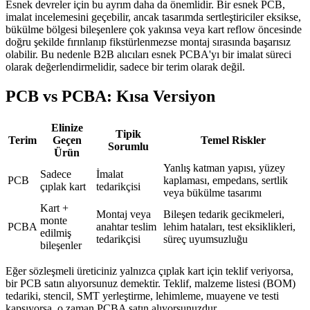
Esnek devreler için bu ayrım daha da önemlidir. Bir esnek PCB,
imalat incelemesini geçebilir, ancak tasarımda sertleştiriciler eksikse,
bükülme bölgesi bileşenlere çok yakınsa veya kart reflow öncesinde
doğru şekilde fırınlanıp fikstürlenmezse montaj sırasında başarısız
olabilir. Bu nedenle B2B alıcıları esnek PCBA'yı bir imalat süreci
olarak değerlendirmelidir, sadece bir terim olarak değil.
PCB vs PCBA: Kısa Versiyon
Elinize
Tipik
Terim
Geçen
Temel Riskler
Sorumlu
Ürün
Yanlış katman yapısı, yüzey
Sadece
İmalat
PCB
kaplaması, empedans, sertlik
çıplak kart
tedarikçisi
veya bükülme tasarımı
Kart +
Montaj veya
Bileşen tedarik gecikmeleri,
monte
PCBA
anahtar teslim
lehim hataları, test eksiklikleri,
edilmiş
tedarikçisi
süreç uyumsuzluğu
bileşenler
Eğer sözleşmeli üreticiniz yalnızca çıplak kart için teklif veriyorsa,
bir PCB satın alıyorsunuz demektir. Teklif, malzeme listesi (BOM)
tedariki, stencil, SMT yerleştirme, lehimleme, muayene ve testi
kapsıyorsa, o zaman PCBA satın alıyorsunuzdur.