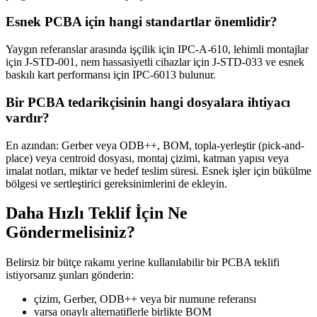
Esnek PCBA için hangi standartlar önemlidir?
Yaygın referanslar arasında işçilik için IPC-A-610, lehimli montajlar
için J-STD-001, nem hassasiyetli cihazlar için J-STD-033 ve esnek
baskılı kart performansı için IPC-6013 bulunur.
Bir PCBA tedarikçisinin hangi dosyalara ihtiyacı
vardır?
En azından: Gerber veya ODB++, BOM, topla-yerleştir (pick-and-
place) veya centroid dosyası, montaj çizimi, katman yapısı veya
imalat notları, miktar ve hedef teslim süresi. Esnek işler için bükülme
bölgesi ve sertleştirici gereksinimlerini de ekleyin.
Daha Hızlı Teklif İçin Ne
Göndermelisiniz?
Belirsiz bir bütçe rakamı yerine kullanılabilir bir PCBA teklifi
istiyorsanız şunları gönderin:
çizim, Gerber, ODB++ veya bir numune referansı
varsa onaylı alternatiflerle birlikte BOM