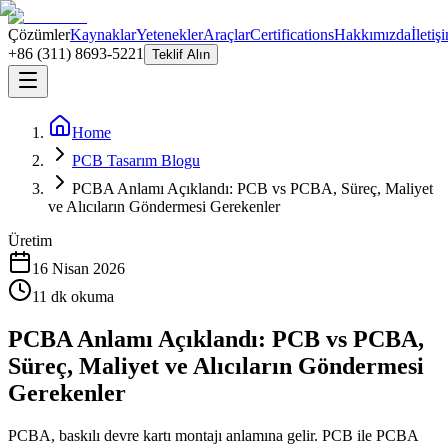
Çözümler
Kaynaklar
Yetenekler
Araçlar
Certifications
Hakkımızda
İletiş
+86 (311) 8693-5221
Teklif Alın
Home
PCB Tasarım Blogu
PCBA Anlamı Açıklandı: PCB vs PCBA, Süreç, Maliyet
ve Alıcıların Göndermesi Gerekenler
Üretim
16 Nisan 2026
11
dk okuma
PCBA Anlamı Açıklandı: PCB vs PCBA,
Süreç, Maliyet ve Alıcıların Göndermesi
Gerekenler
PCBA, baskılı devre kartı montajı anlamına gelir. PCB ile PCBA