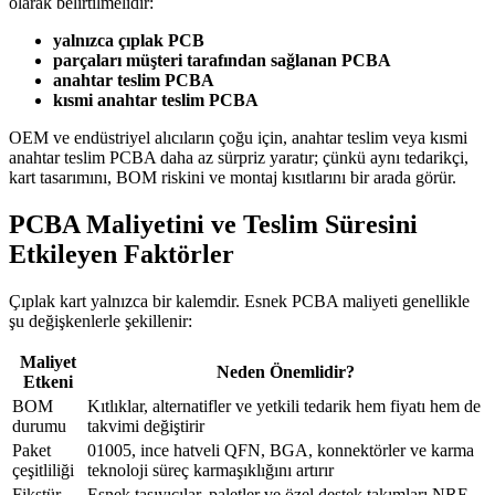
olarak belirtilmelidir:
yalnızca çıplak PCB
parçaları müşteri tarafından sağlanan PCBA
anahtar teslim PCBA
kısmi anahtar teslim PCBA
OEM ve endüstriyel alıcıların çoğu için, anahtar teslim veya kısmi
anahtar teslim PCBA daha az sürpriz yaratır; çünkü aynı tedarikçi,
kart tasarımını, BOM riskini ve montaj kısıtlarını bir arada görür.
PCBA Maliyetini ve Teslim Süresini
Etkileyen Faktörler
Çıplak kart yalnızca bir kalemdir. Esnek PCBA maliyeti genellikle
şu değişkenlerle şekillenir:
Maliyet
Neden Önemlidir?
Etkeni
BOM
Kıtlıklar, alternatifler ve yetkili tedarik hem fiyatı hem de
durumu
takvimi değiştirir
Paket
01005, ince hatveli QFN, BGA, konnektörler ve karma
çeşitliliği
teknoloji süreç karmaşıklığını artırır
Fikstür
Esnek taşıyıcılar, paletler ve özel destek takımları NRE