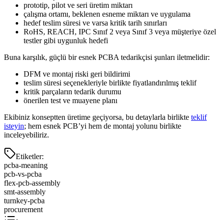
prototip, pilot ve seri üretim miktarı
çalışma ortamı, beklenen esneme miktarı ve uygulama
hedef teslim süresi ve varsa kritik tarih sınırları
RoHS, REACH, IPC Sınıf 2 veya Sınıf 3 veya müşteriye özel
testler gibi uygunluk hedefi
Buna karşılık, güçlü bir esnek PCBA tedarikçisi şunları iletmelidir:
DFM ve montaj riski geri bildirimi
teslim süresi seçenekleriyle birlikte fiyatlandırılmış teklif
kritik parçaların tedarik durumu
önerilen test ve muayene planı
Ekibiniz konseptten üretime geçiyorsa, bu detaylarla birlikte
teklif
isteyin
; hem esnek PCB’yi hem de montaj yolunu birlikte
inceleyebiliriz.
Etiketler
:
pcba-meaning
pcb-vs-pcba
flex-pcb-assembly
smt-assembly
turnkey-pcba
procurement