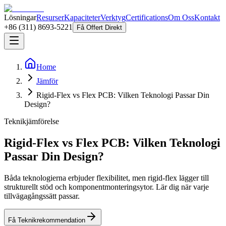
Lösningar
Resurser
Kapaciteter
Verktyg
Certifications
Om Oss
Kontakt
+86 (311) 8693-5221
Få Offert Direkt
Home
Jämför
Rigid-Flex vs Flex PCB: Vilken Teknologi Passar Din
Design?
Teknikjämförelse
Rigid-Flex vs Flex PCB: Vilken Teknologi
Passar Din Design?
Båda teknologierna erbjuder flexibilitet, men rigid-flex lägger till
strukturellt stöd och komponentmonteringsytor. Lär dig när varje
tillvägagångssätt passar.
Få Teknikrekommendation