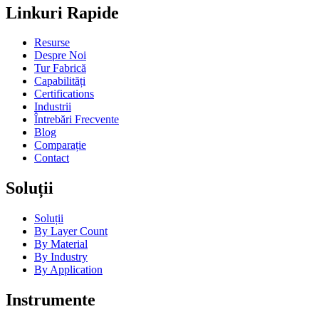
Linkuri Rapide
Resurse
Despre Noi
Tur Fabrică
Capabilități
Certifications
Industrii
Întrebări Frecvente
Blog
Comparație
Contact
Soluții
Soluții
By Layer Count
By Material
By Industry
By Application
Instrumente