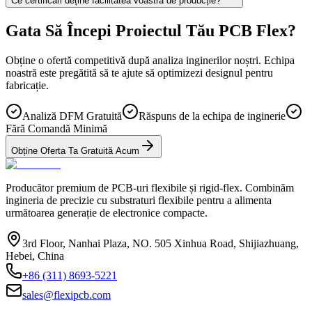
Ce certificări deține facilitatea voastră de producție?
Gata Să Începi Proiectul Tău PCB Flex?
Obține o ofertă competitivă după analiza inginerilor noștri. Echipa
noastră este pregătită să te ajute să optimizezi designul pentru
fabricație.
Analiză DFM Gratuită
Răspuns de la echipa de inginerie
Fără Comandă Minimă
Obține Oferta Ta Gratuită Acum
Producător premium de PCB-uri flexibile și rigid-flex. Combinăm
ingineria de precizie cu substraturi flexibile pentru a alimenta
următoarea generație de electronice compacte.
3rd Floor, Nanhai Plaza, NO. 505 Xinhua Road, Shijiazhuang,
Hebei, China
+86 (311) 8693-5221
sales@flexipcb.com