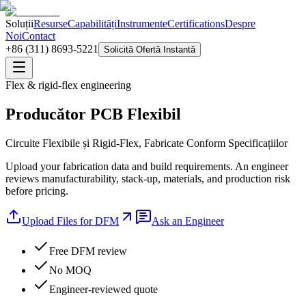
Soluții
Resurse
Capabilități
Instrumente
Certifications
Despre
Noi
Contact
+86 (311) 8693-5221
Solicită Ofertă Instantă
Flex & rigid-flex engineering
Producător PCB Flexibil
Circuite Flexibile și Rigid-Flex, Fabricate Conform Specificațiilor
Upload your fabrication data and build requirements. An engineer
reviews manufacturability, stack-up, materials, and production risk
before pricing.
Upload Files for DFM
Ask an Engineer
Free DFM review
No MOQ
Engineer-reviewed quote