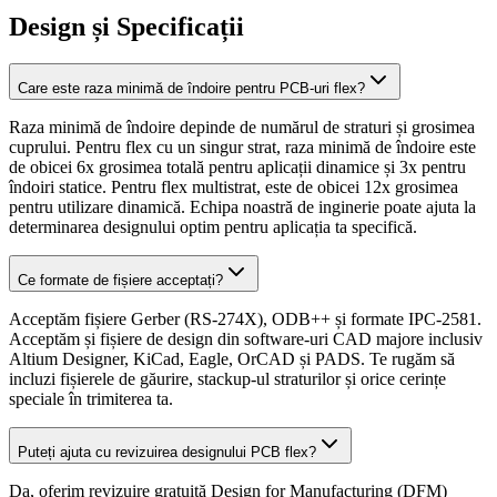
Design și Specificații
Care este raza minimă de îndoire pentru PCB-uri flex?
Raza minimă de îndoire depinde de numărul de straturi și grosimea
cuprului. Pentru flex cu un singur strat, raza minimă de îndoire este
de obicei 6x grosimea totală pentru aplicații dinamice și 3x pentru
îndoiri statice. Pentru flex multistrat, este de obicei 12x grosimea
pentru utilizare dinamică. Echipa noastră de inginerie poate ajuta la
determinarea designului optim pentru aplicația ta specifică.
Ce formate de fișiere acceptați?
Acceptăm fișiere Gerber (RS-274X), ODB++ și formate IPC-2581.
Acceptăm și fișiere de design din software-uri CAD majore inclusiv
Altium Designer, KiCad, Eagle, OrCAD și PADS. Te rugăm să
incluzi fișierele de găurire, stackup-ul straturilor și orice cerințe
speciale în trimiterea ta.
Puteți ajuta cu revizuirea designului PCB flex?
Da, oferim revizuire gratuită Design for Manufacturing (DFM)