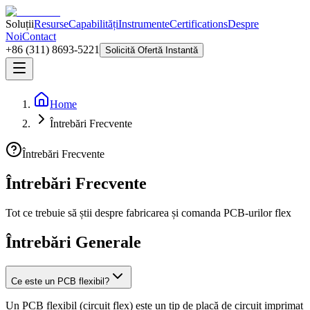
Soluții
Resurse
Capabilități
Instrumente
Certifications
Despre
Noi
Contact
+86 (311) 8693-5221
Solicită Ofertă Instantă
Home
Întrebări Frecvente
Întrebări Frecvente
Întrebări Frecvente
Tot ce trebuie să știi despre fabricarea și comanda PCB-urilor flex
Întrebări Generale
Ce este un PCB flexibil?
Un PCB flexibil (circuit flex) este un tip de placă de circuit imprimat