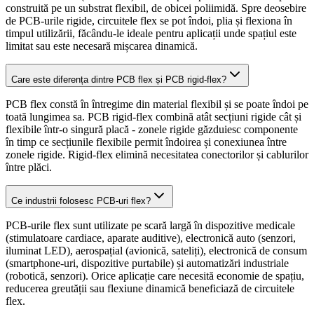
construită pe un substrat flexibil, de obicei poliimidă. Spre deosebire
de PCB-urile rigide, circuitele flex se pot îndoi, plia și flexiona în
timpul utilizării, făcându-le ideale pentru aplicații unde spațiul este
limitat sau este necesară mișcarea dinamică.
Care este diferența dintre PCB flex și PCB rigid-flex?
PCB flex constă în întregime din material flexibil și se poate îndoi pe
toată lungimea sa. PCB rigid-flex combină atât secțiuni rigide cât și
flexibile într-o singură placă - zonele rigide găzduiesc componente
în timp ce secțiunile flexibile permit îndoirea și conexiunea între
zonele rigide. Rigid-flex elimină necesitatea conectorilor și cablurilor
între plăci.
Ce industrii folosesc PCB-uri flex?
PCB-urile flex sunt utilizate pe scară largă în dispozitive medicale
(stimulatoare cardiace, aparate auditive), electronică auto (senzori,
iluminat LED), aerospațial (avionică, sateliți), electronică de consum
(smartphone-uri, dispozitive purtabile) și automatizări industriale
(robotică, senzori). Orice aplicație care necesită economie de spațiu,
reducerea greutății sau flexiune dinamică beneficiază de circuitele
flex.