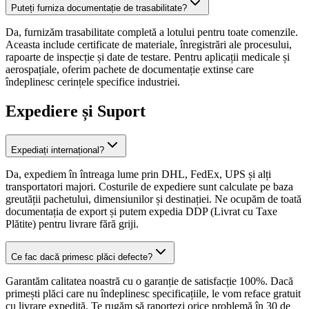
Puteți furniza documentație de trasabilitate?
Da, furnizăm trasabilitate completă a lotului pentru toate comenzile.
Aceasta include certificate de materiale, înregistrări ale procesului,
rapoarte de inspecție și date de testare. Pentru aplicații medicale și
aerospațiale, oferim pachete de documentație extinse care
îndeplinesc cerințele specifice industriei.
Expediere și Suport
Expediați internațional?
Da, expediem în întreaga lume prin DHL, FedEx, UPS și alți
transportatori majori. Costurile de expediere sunt calculate pe baza
greutății pachetului, dimensiunilor și destinației. Ne ocupăm de toată
documentația de export și putem expedia DDP (Livrat cu Taxe
Plătite) pentru livrare fără griji.
Ce fac dacă primesc plăci defecte?
Garantăm calitatea noastră cu o garanție de satisfacție 100%. Dacă
primești plăci care nu îndeplinesc specificațiile, le vom reface gratuit
cu livrare expedită. Te rugăm să raportezi orice problemă în 30 de