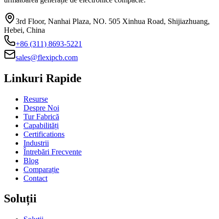
3rd Floor, Nanhai Plaza, NO. 505 Xinhua Road, Shijiazhuang,
Hebei, China
+86 (311) 8693-5221
sales@flexipcb.com
Linkuri Rapide
Resurse
Despre Noi
Tur Fabrică
Capabilități
Certifications
Industrii
Întrebări Frecvente
Blog
Comparație
Contact
Soluții