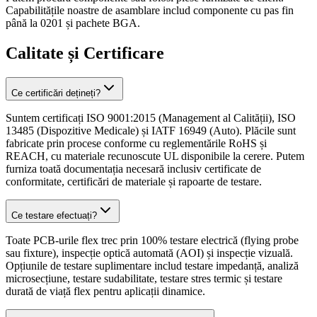
Capabilitățile noastre de asamblare includ componente cu pas fin
până la 0201 și pachete BGA.
Calitate și Certificare
Ce certificări dețineți?
Suntem certificați ISO 9001:2015 (Management al Calității), ISO
13485 (Dispozitive Medicale) și IATF 16949 (Auto). Plăcile sunt
fabricate prin procese conforme cu reglementările RoHS și
REACH, cu materiale recunoscute UL disponibile la cerere. Putem
furniza toată documentația necesară inclusiv certificate de
conformitate, certificări de materiale și rapoarte de testare.
Ce testare efectuați?
Toate PCB-urile flex trec prin 100% testare electrică (flying probe
sau fixture), inspecție optică automată (AOI) și inspecție vizuală.
Opțiunile de testare suplimentare includ testare impedanță, analiză
microsecțiune, testare sudabilitate, testare stres termic și testare
durată de viață flex pentru aplicații dinamice.