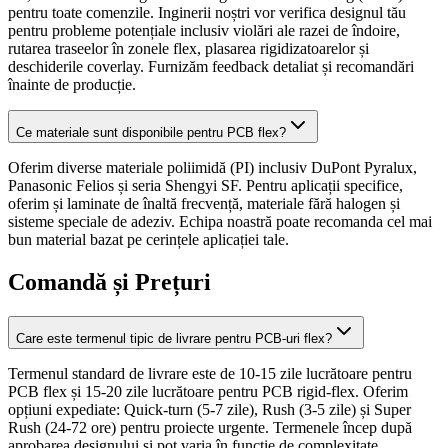
pentru toate comenzile. Inginerii noștri vor verifica designul tău
pentru probleme potențiale inclusiv violări ale razei de îndoire,
rutarea traseelor în zonele flex, plasarea rigidizatoarelor și
deschiderile coverlay. Furnizăm feedback detaliat și recomandări
înainte de producție.
Ce materiale sunt disponibile pentru PCB flex?
Oferim diverse materiale poliimidă (PI) inclusiv DuPont Pyralux,
Panasonic Felios și seria Shengyi SF. Pentru aplicații specifice,
oferim și laminate de înaltă frecvență, materiale fără halogen și
sisteme speciale de adeziv. Echipa noastră poate recomanda cel mai
bun material bazat pe cerințele aplicației tale.
Comandă și Prețuri
Care este termenul tipic de livrare pentru PCB-uri flex?
Termenul standard de livrare este de 10-15 zile lucrătoare pentru
PCB flex și 15-20 zile lucrătoare pentru PCB rigid-flex. Oferim
opțiuni expediate: Quick-turn (5-7 zile), Rush (3-5 zile) și Super
Rush (24-72 ore) pentru proiecte urgente. Termenele încep după
aprobarea designului și pot varia în funcție de complexitate.