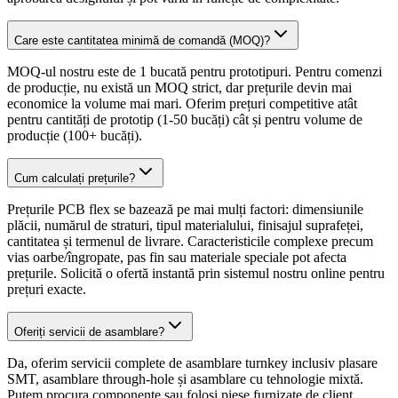
Care este cantitatea minimă de comandă (MOQ)?
MOQ-ul nostru este de 1 bucată pentru prototipuri. Pentru comenzi
de producție, nu există un MOQ strict, dar prețurile devin mai
economice la volume mai mari. Oferim prețuri competitive atât
pentru cantități de prototip (1-50 bucăți) cât și pentru volume de
producție (100+ bucăți).
Cum calculați prețurile?
Prețurile PCB flex se bazează pe mai mulți factori: dimensiunile
plăcii, numărul de straturi, tipul materialului, finisajul suprafeței,
cantitatea și termenul de livrare. Caracteristicile complexe precum
vias oarbe/îngropate, pas fin sau materiale speciale pot afecta
prețurile. Solicită o ofertă instantă prin sistemul nostru online pentru
prețuri exacte.
Oferiți servicii de asamblare?
Da, oferim servicii complete de asamblare turnkey inclusiv plasare
SMT, asamblare through-hole și asamblare cu tehnologie mixtă.
Putem procura componente sau folosi piese furnizate de client.