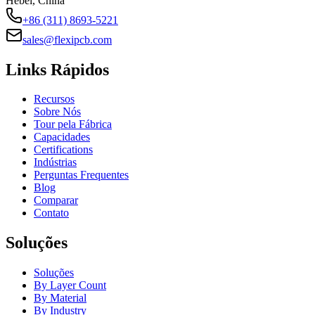
Hebei, China
+86 (311) 8693-5221
sales@flexipcb.com
Links Rápidos
Recursos
Sobre Nós
Tour pela Fábrica
Capacidades
Certifications
Indústrias
Perguntas Frequentes
Blog
Comparar
Contato
Soluções
Soluções
By Layer Count
By Material
By Industry