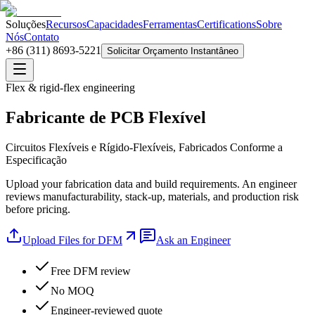
Soluções
Recursos
Capacidades
Ferramentas
Certifications
Sobre
Nós
Contato
+86 (311) 8693-5221
Solicitar Orçamento Instantâneo
Flex & rigid-flex engineering
Fabricante de PCB Flexível
Circuitos Flexíveis e Rígido-Flexíveis, Fabricados Conforme a
Especificação
Upload your fabrication data and build requirements. An engineer
reviews manufacturability, stack-up, materials, and production risk
before pricing.
Upload Files for DFM
Ask an Engineer
Free DFM review
No MOQ
Engineer-reviewed quote