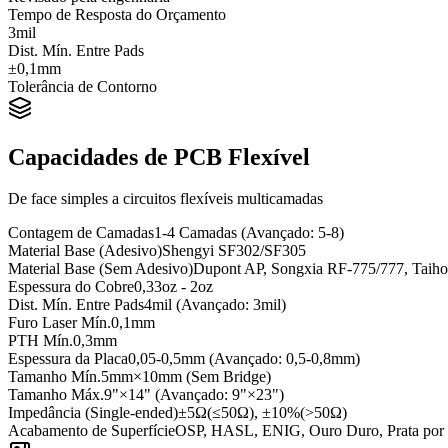
Tempo de Resposta do Orçamento
3mil
Dist. Mín. Entre Pads
±0,1mm
Tolerância de Contorno
Capacidades de PCB Flexível
De face simples a circuitos flexíveis multicamadas
Contagem de Camadas
1-4 Camadas (Avançado: 5-8)
Material Base (Adesivo)
Shengyi SF302/SF305
Material Base (Sem Adesivo)
Dupont AP, Songxia RF-775/777, Taih
Espessura do Cobre
0,33oz - 2oz
Dist. Mín. Entre Pads
4mil (Avançado: 3mil)
Furo Laser Mín.
0,1mm
PTH Mín.
0,3mm
Espessura da Placa
0,05-0,5mm (Avançado: 0,5-0,8mm)
Tamanho Mín.
5mm×10mm (Sem Bridge)
Tamanho Máx.
9"×14" (Avançado: 9"×23")
Impedância (Single-ended)
±5Ω(≤50Ω), ±10%(>50Ω)
Acabamento de Superfície
OSP, HASL, ENIG, Ouro Duro, Prata por 