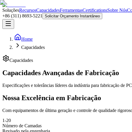
Soluções
Recursos
Capacidades
Ferramentas
Certifications
Sobre Nós
Co
+86 (311) 8693-5221
Solicitar Orçamento Instantâneo
Home
Capacidades
Capacidades
Capacidades Avançadas de Fabricação
Especificações e tolerâncias líderes da indústria para fabricação de PC
Nossa Excelência em Fabricação
Com equipamentos de última geração e controle de qualidade rigoroso
1-20
Número de Camadas
Revisado pela engenharia