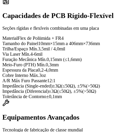
Capacidades de PCB Rígido-Flexível
Seções rígidas e flexíveis combinadas em uma placa
Material
Flex de Poliimida + FR4
Tamanho do Painel
10mm×15mm a 406mm×736mm
Trilha/Espaço Mín.
3,5mil / 4,0mil
Via Laser Mín.
4-6mil
Furação Mecânica Mín.
0,15mm (≤1,6mm)
Meio-Furo (PTH) Mín.
0,3mm
Espessura da Placa
0,2-4,0mm
Cobre Interno Máx.
3oz
A/R Máx Furo Passante
12:1
Impedância (Single-ended)
±3Ω(≤50Ω), ±5%(>50Ω)
Impedância (Diferencial)
±3Ω(≤50Ω), ±5%(>50Ω)
Tolerância de Contorno
±0,1mm
Equipamentos Avançados
Tecnologia de fabricação de classe mundial