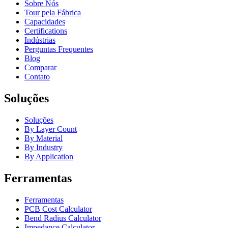
Sobre Nós
Tour pela Fábrica
Capacidades
Certifications
Indústrias
Perguntas Frequentes
Blog
Comparar
Contato
Soluções
Soluções
By Layer Count
By Material
By Industry
By Application
Ferramentas
Ferramentas
PCB Cost Calculator
Bend Radius Calculator
Impedance Calculator