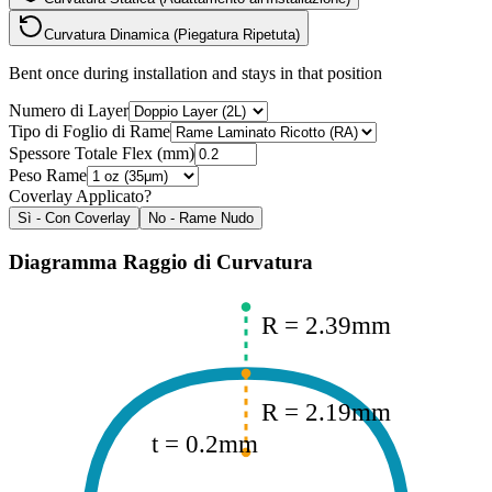
Curvatura Dinamica (Piegatura Ripetuta)
Bent once during installation and stays in that position
Numero di Layer
Tipo di Foglio di Rame
Spessore Totale Flex
(
mm
)
Peso Rame
Coverlay Applicato?
Sì - Con Coverlay
No - Rame Nudo
Diagramma Raggio di Curvatura
R =
2.39
mm
R =
2.19
mm
t =
0.2
mm