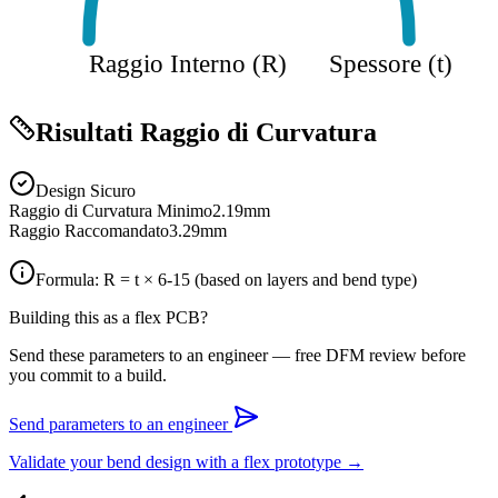
Raggio Interno (R)
Spessore (t)
Risultati Raggio di Curvatura
Design Sicuro
Raggio di Curvatura Minimo
2.19
mm
Raggio Raccomandato
3.29
mm
Formula: R = t ×
6-15
(based on layers and bend type)
Building this as a flex PCB?
Send these parameters to an engineer — free DFM review before
you commit to a build.
Send parameters to an engineer
Validate your bend design with a flex prototype →