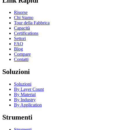
Link Rapidi
Risorse
Chi Siamo
Tour della Fabbrica
Capacità
Certifications
Settori
FAQ
Blog
Compare
Contatti
Soluzioni
Soluzioni
By Layer Count
By Material
By Industry
By Application
Strumenti
Strumenti