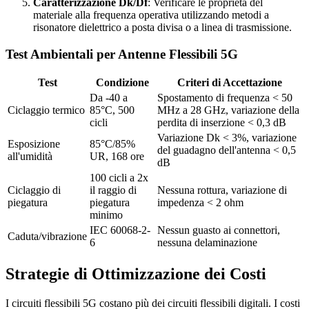
Caratterizzazione Dk/Df
: Verificare le proprietà del
materiale alla frequenza operativa utilizzando metodi a
risonatore dielettrico a posta divisa o a linea di trasmissione.
Test Ambientali per Antenne Flessibili 5G
Test
Condizione
Criteri di Accettazione
Da -40 a
Spostamento di frequenza < 50
Ciclaggio termico
85°C, 500
MHz a 28 GHz, variazione della
cicli
perdita di inserzione < 0,3 dB
Variazione Dk < 3%, variazione
Esposizione
85°C/85%
del guadagno dell'antenna < 0,5
all'umidità
UR, 168 ore
dB
100 cicli a 2x
Ciclaggio di
il raggio di
Nessuna rottura, variazione di
piegatura
piegatura
impedenza < 2 ohm
minimo
IEC 60068-2-
Nessun guasto ai connettori,
Caduta/vibrazione
6
nessuna delaminazione
Strategie di Ottimizzazione dei Costi
I circuiti flessibili 5G costano più dei circuiti flessibili digitali. I costi