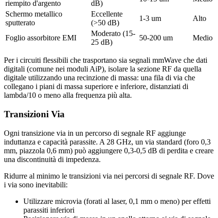
riempito d'argento
dB)
Schermo metallico
Eccellente
1-3 um
Alto
sputterato
(>50 dB)
Moderato (15-
Foglio assorbitore EMI
50-200 um
Medio
25 dB)
Per i circuiti flessibili che trasportano sia segnali mmWave che dati
digitali (comune nei moduli AiP), isolare la sezione RF da quella
digitale utilizzando una recinzione di massa: una fila di via che
collegano i piani di massa superiore e inferiore, distanziati di
lambda/10 o meno alla frequenza più alta.
Transizioni Via
Ogni transizione via in un percorso di segnale RF aggiunge
induttanza e capacità parassite. A 28 GHz, un via standard (foro 0,3
mm, piazzola 0,6 mm) può aggiungere 0,3-0,5 dB di perdita e creare
una discontinuità di impedenza.
Ridurre al minimo le transizioni via nei percorsi di segnale RF. Dove
i via sono inevitabili:
Utilizzare microvia (forati al laser, 0,1 mm o meno) per effetti
parassiti inferiori