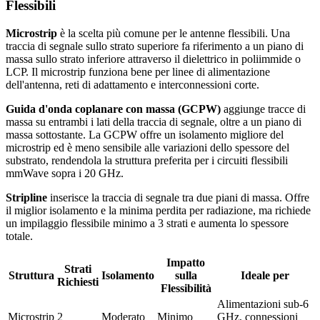
Flessibili
Microstrip
è la scelta più comune per le antenne flessibili. Una
traccia di segnale sullo strato superiore fa riferimento a un piano di
massa sullo strato inferiore attraverso il dielettrico in poliimmide o
LCP. Il microstrip funziona bene per linee di alimentazione
dell'antenna, reti di adattamento e interconnessioni corte.
Guida d'onda coplanare con massa (GCPW)
aggiunge tracce di
massa su entrambi i lati della traccia di segnale, oltre a un piano di
massa sottostante. La GCPW offre un isolamento migliore del
microstrip ed è meno sensibile alle variazioni dello spessore del
substrato, rendendola la struttura preferita per i circuiti flessibili
mmWave sopra i 20 GHz.
Stripline
inserisce la traccia di segnale tra due piani di massa. Offre
il miglior isolamento e la minima perdita per radiazione, ma richiede
un impilaggio flessibile minimo a 3 strati e aumenta lo spessore
totale.
Impatto
Strati
Struttura
Isolamento
sulla
Ideale per
Richiesti
Flessibilità
Alimentazioni sub-6
Microstrip
2
Moderato
Minimo
GHz, connessioni