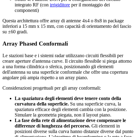
integrato RF (con
irrigiditore
per il montaggio dei
componenti)
Questa architettura offre array di antenne 4x4 o 8x8 in package
inferiori a 15 mm x 15 mm, con capacità di orientamento del fascio
su ±60 gradi.
Array Phased Conformali
Le stazioni base e i sistemi radar utilizzano circuiti flessibili per
creare aperture d'antenna curve. Il circuito flessibile si piega attorno
a una forma cilindrica o sferica, posizionando gli elementi
dell'antenna su una superficie conformale che offre una copertura
angolare più ampia rispetto a un array piano.
Considerazioni progettuali per gli array conformali:
La spaziatura degli elementi deve tenere conto della
curvatura della superficie.
Su una superficie curva, la
spaziatura efficace degli elementi cambia con la posizione.
Simulare la geometria piegata, non il layout piano.
La fase della rete di alimentazione deve compensare le
differenze di lunghezza del percorso.
Gli elementi in
posizioni diverse sulla curva hanno distanze diverse dal punto
di alimentazione. L'algoritmo di beamforming o la rete a fase