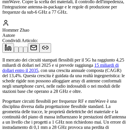
mmWave. Copre la scelta dei materiali, il controllo dell'impedenza,
l'integrazione antenna-in-package e le regole di produzione per
frequenze da sub-6 GHz a 77 GHz.
Hommer Zhao
Autore
Condividi Articolo
:
Il mercato dei circuiti stampati flessibili per il 5G ha raggiunto 4,25
miliardi di dollari nel 2025 e si prevede raggiunga
15 miliardi di
dollari entro il 2035
, con una crescita annuale composta (CAGR)
del 13,4%. Questa crescita è guidata da una realtà ingegneristica: le
schede rigide non possono alloggiare array di antenne conformali
negli smartphone curvi, nelle radio indossabili o nei moduli delle
stazioni base che operano a 28 GHz e oltre.
Progettare circuiti flessibili per frequenze RF e mmWave è una
disciplina diversa dalla progettazione flessibile standard. La
geometria delle tracce, le proprietà dielettriche del materiale e la
continuità del piano di massa influenzano le prestazioni dell'antenna
a un livello che i progetti a 1 GHz non richiedono mai. Un errore di
instradamento di 0,1 mm a 28 GHz provoca una perdita di