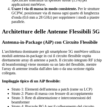
Specificare tolleranze di spessore strette (±5%) per
applicazioni mmWave.
Usare i via di massa in modo consistente.
Per le strutture
GCPW, posizionare via di massa ogni quarto di lunghezza
d'onda (0,6 mm a 28 GHz) per sopprimere i modi a piastre
parallele.
Architetture delle Antenne Flessibili 5G
Antenna-in-Package (AiP) con Circuito Flessibile
L'architettura dominante per gli smartphone 5G mmWave utilizza
moduli antenna-in-package in cui il circuito flessibile ospita
direttamente array di antenne a patch. Il circuito integrato RF (chip
di beamforming) viene montato su un lato del flessibile, mentre
l'array di antenne irradia dall'altro lato o da una sezione rigida
collegata.
Impilaggio tipico di un AiP flessibile:
Strato 1: Elementi dell'antenna a patch (rame su LCP)
Strato 2: Piano di massa con fessure di accoppiamento
Strato 3: Rete di alimentazione e interconnessioni del
beamformer
Strato 4: Piazzole BGA per il collegamento del circuito