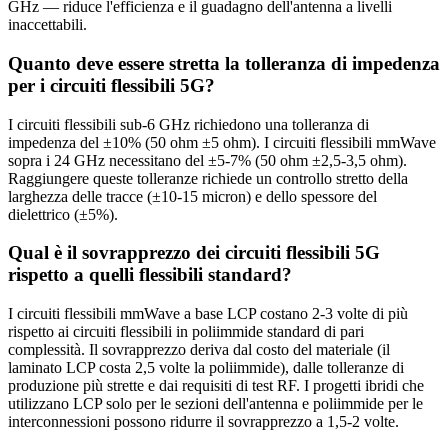
GHz — riduce l'efficienza e il guadagno dell'antenna a livelli
inaccettabili.
Quanto deve essere stretta la tolleranza di impedenza
per i circuiti flessibili 5G?
I circuiti flessibili sub-6 GHz richiedono una tolleranza di
impedenza del ±10% (50 ohm ±5 ohm). I circuiti flessibili mmWave
sopra i 24 GHz necessitano del ±5-7% (50 ohm ±2,5-3,5 ohm).
Raggiungere queste tolleranze richiede un controllo stretto della
larghezza delle tracce (±10-15 micron) e dello spessore del
dielettrico (±5%).
Qual è il sovrapprezzo dei circuiti flessibili 5G
rispetto a quelli flessibili standard?
I circuiti flessibili mmWave a base LCP costano 2-3 volte di più
rispetto ai circuiti flessibili in poliimmide standard di pari
complessità. Il sovrapprezzo deriva dal costo del materiale (il
laminato LCP costa 2,5 volte la poliimmide), dalle tolleranze di
produzione più strette e dai requisiti di test RF. I progetti ibridi che
utilizzano LCP solo per le sezioni dell'antenna e poliimmide per le
interconnessioni possono ridurre il sovrapprezzo a 1,5-2 volte.