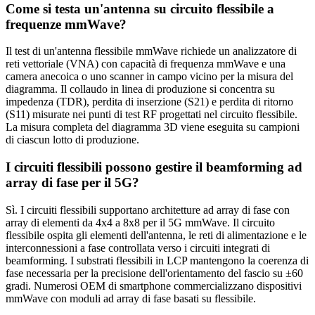
Come si testa un'antenna su circuito flessibile a
frequenze mmWave?
Il test di un'antenna flessibile mmWave richiede un analizzatore di
reti vettoriale (VNA) con capacità di frequenza mmWave e una
camera anecoica o uno scanner in campo vicino per la misura del
diagramma. Il collaudo in linea di produzione si concentra su
impedenza (TDR), perdita di inserzione (S21) e perdita di ritorno
(S11) misurate nei punti di test RF progettati nel circuito flessibile.
La misura completa del diagramma 3D viene eseguita su campioni
di ciascun lotto di produzione.
I circuiti flessibili possono gestire il beamforming ad
array di fase per il 5G?
Sì. I circuiti flessibili supportano architetture ad array di fase con
array di elementi da 4x4 a 8x8 per il 5G mmWave. Il circuito
flessibile ospita gli elementi dell'antenna, le reti di alimentazione e le
interconnessioni a fase controllata verso i circuiti integrati di
beamforming. I substrati flessibili in LCP mantengono la coerenza di
fase necessaria per la precisione dell'orientamento del fascio su ±60
gradi. Numerosi OEM di smartphone commercializzano dispositivi
mmWave con moduli ad array di fase basati su flessibile.