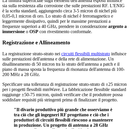
La finitura superficiale sugli elementi dell'antenna esposti influisce
sia sulla resistenza alla corrosione che sulle prestazioni RF. L'ENIG
è la scelta standard, aggiungendo circa 3-5 micron di nichel più
0,05-0,1 micron di oro. Lo strato di nichel è ferromagnetico e
leggermente dissipativo, quindi per le massime prestazioni a
frequenze superiori a 40 GHz, prendere in considerazione
argento a
immersione
o
OSP
con rivestimento conformale.
Registrazione e Allineamento
La registrazione strato-strato nei
circuiti flessibili multistrato
influisce
sulle prestazioni dell'antenna e della rete di alimentazione. Un
disallineamento di 50 micron tra lo strato dell'antenna a patch e il
piano di massa sposta la frequenza di risonanza dell'antenna di 100-
200 MHz a 28 GHz.
Specificare una tolleranza di registrazione strato-strato di ±25 micron
per i progetti flessibili mmWave. La fabbricazione flessibile standard
raggiunge ±50-75 micron, quindi verificare che il produttore possa
soddisfare requisiti più stringenti prima di finalizzare il progetto.
"Il divario produttivo più grande che osserviamo è
tra ciò che gli ingegneri RF progettano e ciò che i
produttori di circuiti flessibili riescono a mantenere
in produzione. Un progetto di antenna a 28 GHz