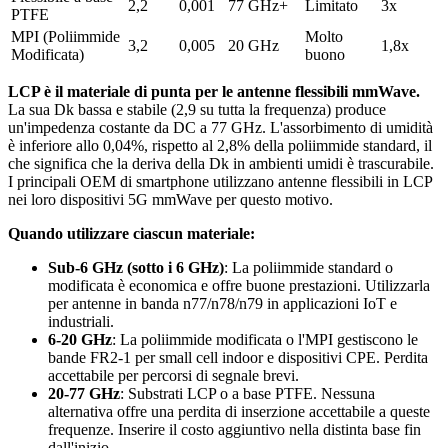
2,2
0,001
77 GHz+
Limitato
3x
PTFE
MPI (Poliimmide
Molto
3,2
0,005
20 GHz
1,8x
Modificata)
buono
LCP è il materiale di punta per le antenne flessibili mmWave.
La sua Dk bassa e stabile (2,9 su tutta la frequenza) produce
un'impedenza costante da DC a 77 GHz. L'assorbimento di umidità
è inferiore allo 0,04%, rispetto al 2,8% della poliimmide standard, il
che significa che la deriva della Dk in ambienti umidi è trascurabile.
I principali OEM di smartphone utilizzano antenne flessibili in LCP
nei loro dispositivi 5G mmWave per questo motivo.
Quando utilizzare ciascun materiale:
Sub-6 GHz (sotto i 6 GHz)
: La poliimmide standard o
modificata è economica e offre buone prestazioni. Utilizzarla
per antenne in banda n77/n78/n79 in applicazioni IoT e
industriali.
6-20 GHz
: La poliimmide modificata o l'MPI gestiscono le
bande FR2-1 per small cell indoor e dispositivi CPE. Perdita
accettabile per percorsi di segnale brevi.
20-77 GHz
: Substrati LCP o a base PTFE. Nessuna
alternativa offre una perdita di inserzione accettabile a queste
frequenze. Inserire il costo aggiuntivo nella distinta base fin
dall'inizio.