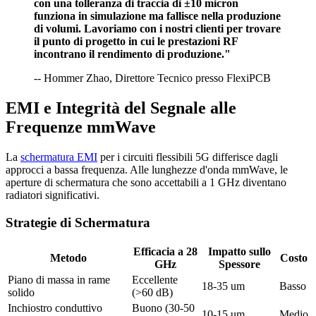
con una tolleranza di traccia di ±10 micron
funziona in simulazione ma fallisce nella produzione
di volumi. Lavoriamo con i nostri clienti per trovare
il punto di progetto in cui le prestazioni RF
incontrano il rendimento di produzione."
-- Hommer Zhao, Direttore Tecnico presso FlexiPCB
EMI e Integrità del Segnale alle
Frequenze mmWave
La
schermatura EMI
per i circuiti flessibili 5G differisce dagli
approcci a bassa frequenza. Alle lunghezze d'onda mmWave, le
aperture di schermatura che sono accettabili a 1 GHz diventano
radiatori significativi.
Strategie di Schermatura
Efficacia a 28
Impatto sullo
Metodo
Costo
GHz
Spessore
Piano di massa in rame
Eccellente
18-35 um
Basso
solido
(>60 dB)
Inchiostro conduttivo
Buono (30-50
10-15 um
Medio