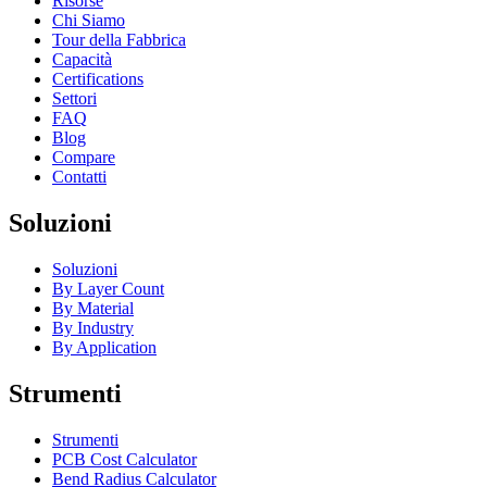
Risorse
Chi Siamo
Tour della Fabbrica
Capacità
Certifications
Settori
FAQ
Blog
Compare
Contatti
Soluzioni
Soluzioni
By Layer Count
By Material
By Industry
By Application
Strumenti
Strumenti
PCB Cost Calculator
Bend Radius Calculator