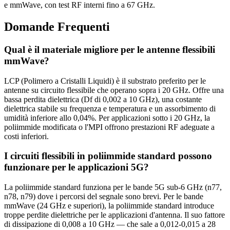
e mmWave, con test RF interni fino a 67 GHz.
Domande Frequenti
Qual è il materiale migliore per le antenne flessibili
mmWave?
LCP (Polimero a Cristalli Liquidi) è il substrato preferito per le
antenne su circuito flessibile che operano sopra i 20 GHz. Offre una
bassa perdita dielettrica (Df di 0,002 a 10 GHz), una costante
dielettrica stabile su frequenza e temperatura e un assorbimento di
umidità inferiore allo 0,04%. Per applicazioni sotto i 20 GHz, la
poliimmide modificata o l'MPI offrono prestazioni RF adeguate a
costi inferiori.
I circuiti flessibili in poliimmide standard possono
funzionare per le applicazioni 5G?
La poliimmide standard funziona per le bande 5G sub-6 GHz (n77,
n78, n79) dove i percorsi del segnale sono brevi. Per le bande
mmWave (24 GHz e superiori), la poliimmide standard introduce
troppe perdite dielettriche per le applicazioni d'antenna. Il suo fattore
di dissipazione di 0,008 a 10 GHz — che sale a 0,012-0,015 a 28