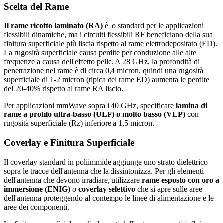
Scelta del Rame
Il rame ricotto laminato (RA)
è lo standard per le applicazioni
flessibili dinamiche, ma i circuiti flessibili RF beneficiano della sua
finitura superficiale più liscia rispetto al rame elettrodepositato (ED).
La rugosità superficiale causa perdite per conduzione alle alte
frequenze a causa dell'effetto pelle. A 28 GHz, la profondità di
penetrazione nel rame è di circa 0,4 micron, quindi una rugosità
superficiale di 1-2 micron (tipica del rame ED) aumenta le perdite
del 20-40% rispetto al rame RA liscio.
Per applicazioni mmWave sopra i 40 GHz, specificare
lamina di
rame a profilo ultra-basso (ULP) o molto basso (VLP)
con
rugosità superficiale (Rz) inferiore a 1,5 micron.
Coverlay e Finitura Superficiale
Il coverlay standard in poliimmide aggiunge uno strato dielettrico
sopra le tracce dell'antenna che la dissintonizza. Per gli elementi
dell'antenna che devono irradiare, utilizzare
rame esposto con oro a
immersione (ENIG)
o
coverlay selettivo
che si apre sulle aree
dell'antenna proteggendo al contempo le linee di alimentazione e le
aree dei componenti.