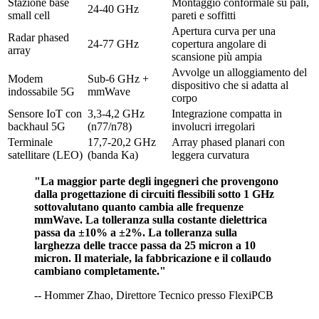
Stazione base
Montaggio conformale su pali,
24-40 GHz
small cell
pareti e soffitti
Apertura curva per una
Radar phased
24-77 GHz
copertura angolare di
array
scansione più ampia
Avvolge un alloggiamento del
Modem
Sub-6 GHz +
dispositivo che si adatta al
indossabile 5G
mmWave
corpo
Sensore IoT con
3,3-4,2 GHz
Integrazione compatta in
backhaul 5G
(n77/n78)
involucri irregolari
Terminale
17,7-20,2 GHz
Array phased planari con
satellitare (LEO)
(banda Ka)
leggera curvatura
"La maggior parte degli ingegneri che provengono
dalla progettazione di circuiti flessibili sotto 1 GHz
sottovalutano quanto cambia alle frequenze
mmWave. La tolleranza sulla costante dielettrica
passa da ±10% a ±2%. La tolleranza sulla
larghezza delle tracce passa da 25 micron a 10
micron. Il materiale, la fabbricazione e il collaudo
cambiano completamente."
-- Hommer Zhao, Direttore Tecnico presso FlexiPCB