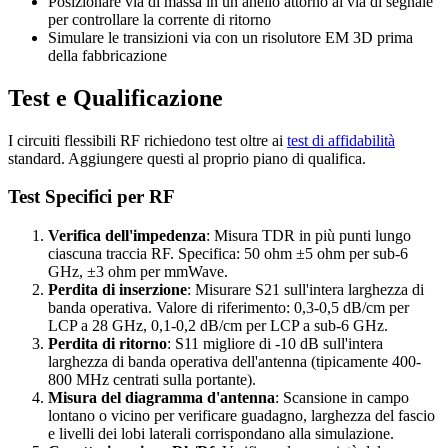
Posizionare via di massa in un anello attorno ai via di segnale
per controllare la corrente di ritorno
Simulare le transizioni via con un risolutore EM 3D prima
della fabbricazione
Test e Qualificazione
I circuiti flessibili RF richiedono test oltre ai
test di affidabilità
standard. Aggiungere questi al proprio piano di qualifica.
Test Specifici per RF
Verifica dell'impedenza
: Misura TDR in più punti lungo
ciascuna traccia RF. Specifica: 50 ohm ±5 ohm per sub-6
GHz, ±3 ohm per mmWave.
Perdita di inserzione
: Misurare S21 sull'intera larghezza di
banda operativa. Valore di riferimento: 0,3-0,5 dB/cm per
LCP a 28 GHz, 0,1-0,2 dB/cm per LCP a sub-6 GHz.
Perdita di ritorno
: S11 migliore di -10 dB sull'intera
larghezza di banda operativa dell'antenna (tipicamente 400-
800 MHz centrati sulla portante).
Misura del diagramma d'antenna
: Scansione in campo
lontano o vicino per verificare guadagno, larghezza del fascio
e livelli dei lobi laterali corrispondano alla simulazione.