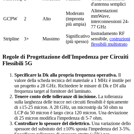
d'antenna semplici
Alimentazioni
Moderato
mmWave,
GCPW
2
Alto
(impronta
interconnessioni 24-
più ampia)
77 GHz
Instradamento RF
Significativo
Stripline
3+
Massimo
sensibile,
costruzioni
(più spesso)
flessibili multistrato
Regole di Progettazione dell'Impedenza per Circuiti
Flessibili 5G
Specificare la Dk alla propria frequenza operativa.
Il
valore della scheda tecnica del materiale a 1 MHz è inutile per
un progetto a 28 GHz. Richiedere le misure di Dk e Df alla
frequenza target al fornitore del laminato.
Tenere conto delle tolleranze di incisione.
La tolleranza
sulla larghezza delle tracce nei circuiti flessibili è tipicamente
di ±15-25 micron. A 28 GHz, un microstrip da 50 ohm su
LCP da 50 micron è largo circa 120 micron. Una deviazione
di 25 micron modifica l'impedenza di 5-7 ohm.
Controllare lo spessore del dielettrico.
Una variazione dello
spessore del substrato del ±10% sposta l'impedenza del 3-5%.