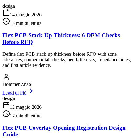
design
14 maggio 2026
15
min di lettura
Flex PCB Stack-Up Thickness: 6 DFM Checks
Before RFQ
Define flex PCB stack-up thickness before RFQ with zone
tolerances, connector tail checks, bend-life risks, impedance notes,
and first-article evidence.
Hommer Zhao
Leggi di Più
design
12 maggio 2026
17
min di lettura
Flex PCB Coverlay Opening Registration Design
Guide