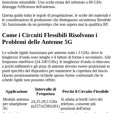
inserzione misurabile. Una scelta errata del substrato a 60 GHz
distrugge l'efficienza dell'antenna.
Questa guida tratta le regole di progettazione, le scelte dei materiali e
le considerazioni di produzione che distinguono un'antenna flessibile
5G funzionante da un prototipo che non supera mai la qualifica RF.
Come i Circuiti Flessibili Risolvono i
Problemi delle Antenne 5G
Le schede rigide funzionano per antenne sotto i 3 GHz, dove le
lunghezze d'onda sono lunghe e il fattore di forma è secondario. Alle
frequenze mmWave (24-100 GHz), le lunghezze d'onda si riducono
a pochi millimetri e gli array di antenne devono essere posizionati in
punti specifici del dispositivo per mantenere la copertura del fascio.
Questo posizionamento richiede spesso forme conformali che le
schede rigide non possono offrire.
Intervallo di
Applicazione
Perché il Circuito Flessibile
Frequenza
Modulo antenna
Si adatta ai bordi curvi del
24,25-29,5 GHz
per smartphone
telefono, consente più
(n257/n258/n261)
5G
posizioni dell'array