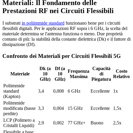
Materiali: Il Fondamento delle
Prestazioni RF nei Circuiti Flessibili
I substrati
in poliimmide standard
funzionano bene per i circuiti
flessibili digitali. Per le applicazioni RF sopra i 6 GHz, la scelta del
materiale determina se l'antenna funziona o meno. Due proprietà
contano di più: la stabilità della costante dielettrica (Dk) e il fattore di
dissipazione (Df).
Confronto dei Materiali per Circuiti Flessibili 5G
Dk (a
Df (a
Capacità
Frequenza
Costo
Materiale
10
10
di
Massima
Relativo
GHz)
GHz)
Piegatura
Poliimmide
standard
3,4
0,008
6 GHz
Eccellente
1x
(Kapton)
Poliimmide
modificata (basse
3,3
0,004
15 GHz
Eccellente
1,5x
perdite)
LCP (Polimero a
2,9
0,002
77 GHz+
Buono
2,5x
Cristalli Liquidi)
Flessibile a base