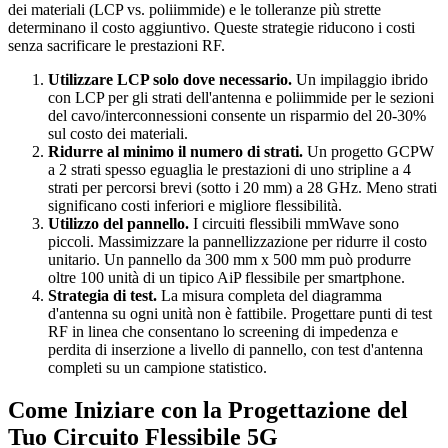
dei materiali (LCP vs. poliimmide) e le tolleranze più strette
determinano il costo aggiuntivo. Queste strategie riducono i costi
senza sacrificare le prestazioni RF.
Utilizzare LCP solo dove necessario.
Un impilaggio ibrido
con LCP per gli strati dell'antenna e poliimmide per le sezioni
del cavo/interconnessioni consente un risparmio del 20-30%
sul costo dei materiali.
Ridurre al minimo il numero di strati.
Un progetto GCPW
a 2 strati spesso eguaglia le prestazioni di uno stripline a 4
strati per percorsi brevi (sotto i 20 mm) a 28 GHz. Meno strati
significano costi inferiori e migliore flessibilità.
Utilizzo del pannello.
I circuiti flessibili mmWave sono
piccoli. Massimizzare la pannellizzazione per ridurre il costo
unitario. Un pannello da 300 mm x 500 mm può produrre
oltre 100 unità di un tipico AiP flessibile per smartphone.
Strategia di test.
La misura completa del diagramma
d'antenna su ogni unità non è fattibile. Progettare punti di test
RF in linea che consentano lo screening di impedenza e
perdita di inserzione a livello di pannello, con test d'antenna
completi su un campione statistico.
Come Iniziare con la Progettazione del
Tuo Circuito Flessibile 5G