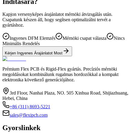
Indítására?
Kapjon versenyképes árajánlatot mérnöki átvizsgálás után.
Csapatunk készen áll, hogy segítsen optimalizálni tervét a
gyártáshoz.
Ingyenes DFM Elemzés
Mérnöki csapat válasza
Nincs
Minimális Rendelés
Kérjen Ingyenes Árajánlatot Most
Prémium Flex PCB és Rigid-Flex gyártás. Precíziós mérnöki
megoldásokat kombinálunk rugalmas hordozókkal a kompakt
elektronika következő generációjához.
3rd Floor, Nanhai Plaza, NO. 505 Xinhua Road, Shijiazhuang,
Hebei, China
+86 (311) 8693-5221
sales@flexipcb.com
Gyorslinkek