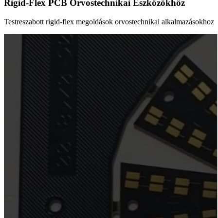
Rigid-Flex PCB Orvostechnikai Eszközökhöz
Testreszabott rigid-flex megoldások orvostechnikai alkalmazásokhoz