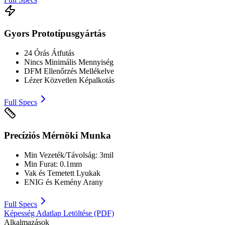
Gyors Prototípusgyártás
24 Órás Átfutás
Nincs Minimális Mennyiség
DFM Ellenőrzés Mellékelve
Lézer Közvetlen Képalkotás
Full Specs
Precíziós Mérnöki Munka
Min Vezeték/Távolság: 3mil
Min Furat: 0.1mm
Vak és Temetett Lyukak
ENIG és Kemény Arany
Full Specs
Képesség Adatlap Letöltése (PDF)
Alkalmazások