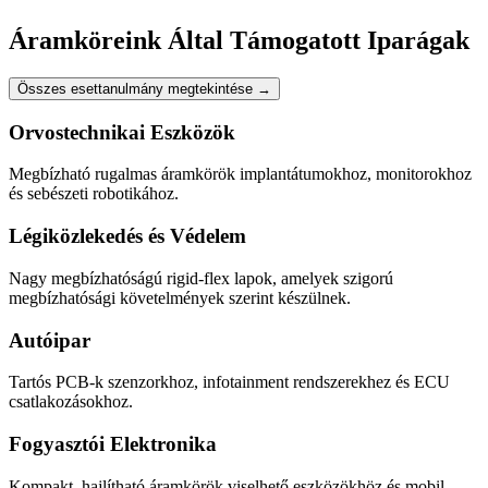
Áramköreink Által Támogatott Iparágak
Összes esettanulmány megtekintése
→
Orvostechnikai Eszközök
Megbízható rugalmas áramkörök implantátumokhoz, monitorokhoz
és sebészeti robotikához.
Légiközlekedés és Védelem
Nagy megbízhatóságú rigid-flex lapok, amelyek szigorú
megbízhatósági követelmények szerint készülnek.
Autóipar
Tartós PCB-k szenzorkhoz, infotainment rendszerekhez és ECU
csatlakozásokhoz.
Fogyasztói Elektronika
Kompakt, hajlítható áramkörök viselhető eszközökhöz és mobil