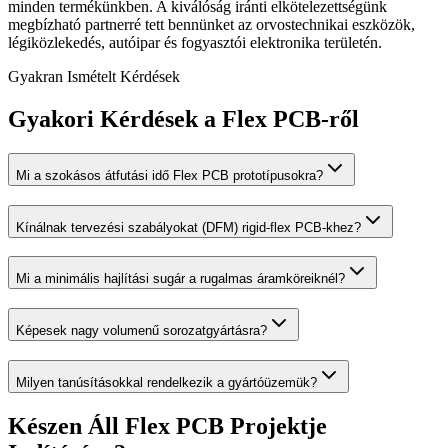
minden termékünkben. A kiválóság iránti elkötelezettségünk
megbízható partnerré tett bennünket az orvostechnikai eszközök,
légiközlekedés, autóipar és fogyasztói elektronika területén.
Gyakran Ismételt Kérdések
Gyakori Kérdések a Flex PCB-ről
Mi a szokásos átfutási idő Flex PCB prototípusokra?
Kínálnak tervezési szabályokat (DFM) rigid-flex PCB-khez?
Mi a minimális hajlítási sugár a rugalmas áramköreiknél?
Képesek nagy volumenű sorozatgyártásra?
Milyen tanúsításokkal rendelkezik a gyártóüzemük?
Készen Áll Flex PCB Projektje