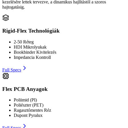
kezelésére lettek tervezve, a dinamikus hajlítástól a szoros
hajtogatásig.
Rigid-Flex Technológiák
2-50 Réteg
HDI Mikrolyukak
Bookbinder Kivitelezés
Impedancia Kontroll
Full Specs
Flex PCB Anyagok
Poliimid (PI)
Poliészter (PET)
Ragasztómentes Réz
Dupont Pyralux
Full Specs