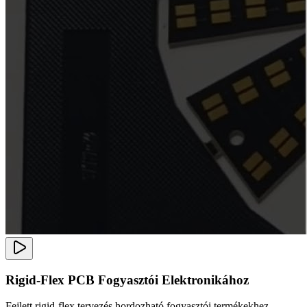
Rigid-Flex PCB Fogyasztói Elektronikához
Fejlett rigid-flex tervezés hordozható fogyasztói termékekhez