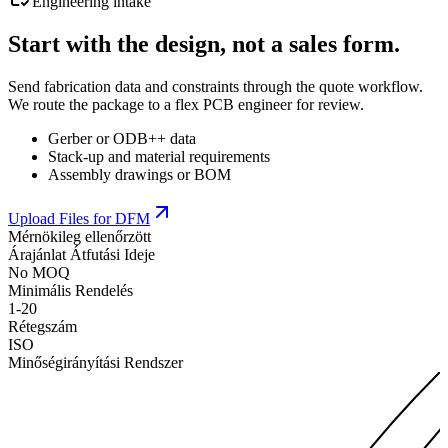
Engineering intake
Start with the design, not a sales form.
Send fabrication data and constraints through the quote workflow.
We route the package to a flex PCB engineer for review.
Gerber or ODB++ data
Stack-up and material requirements
Assembly drawings or BOM
Upload Files for DFM
Mérnökileg ellenőrzött
Árajánlat Átfutási Ideje
No MOQ
Minimális Rendelés
1-20
Rétegszám
ISO
Minőségirányítási Rendszer