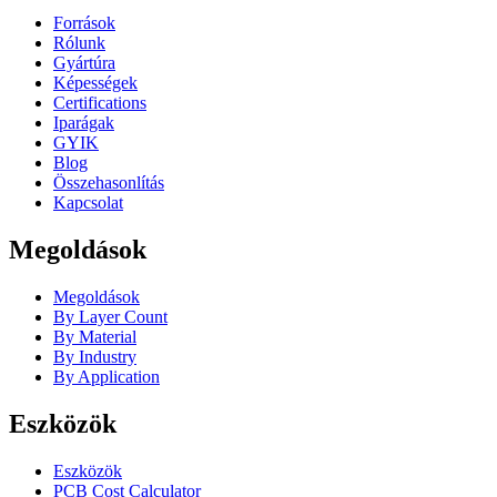
Források
Rólunk
Gyártúra
Képességek
Certifications
Iparágak
GYIK
Blog
Összehasonlítás
Kapcsolat
Megoldások
Megoldások
By Layer Count
By Material
By Industry
By Application
Eszközök
Eszközök
PCB Cost Calculator