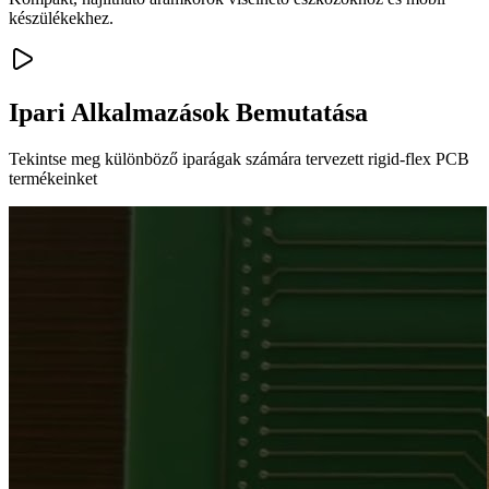
készülékekhez.
Ipari Alkalmazások Bemutatása
Tekintse meg különböző iparágak számára tervezett rigid-flex PCB
termékeinket