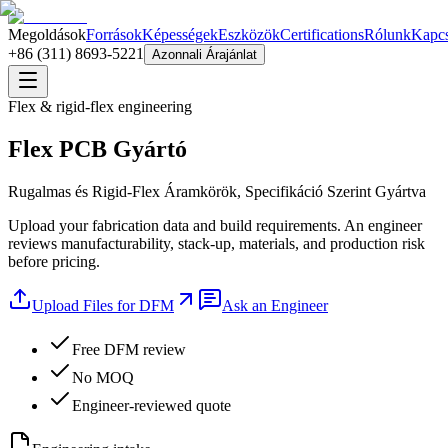
Megoldások
Források
Képességek
Eszközök
Certifications
Rólunk
Kapcs
+86 (311) 8693-5221
Azonnali Árajánlat
Flex & rigid-flex engineering
Flex PCB Gyártó
Rugalmas és Rigid-Flex Áramkörök, Specifikáció Szerint Gyártva
Upload your fabrication data and build requirements. An engineer
reviews manufacturability, stack-up, materials, and production risk
before pricing.
Upload Files for DFM
Ask an Engineer
Free DFM review
No MOQ
Engineer-reviewed quote