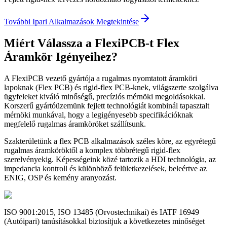
További Ipari Alkalmazások Megtekintése
Miért Válassza a FlexiPCB-t Flex
Áramkör Igényeihez?
A FlexiPCB vezető gyártója a rugalmas nyomtatott áramköri
lapoknak (Flex PCB) és rigid-flex PCB-knek, világszerte szolgálva
ügyfeleket kiváló minőségű, precíziós mérnöki megoldásokkal.
Korszerű gyártóüzemünk fejlett technológiát kombinál tapasztalt
mérnöki munkával, hogy a legigényesebb specifikációknak
megfelelő rugalmas áramköröket szállítsunk.
Szakterületünk a flex PCB alkalmazások széles köre, az egyrétegű
rugalmas áramköröktől a komplex többrétegű rigid-flex
szerelvényekig. Képességeink közé tartozik a HDI technológia, az
impedancia kontroll és különböző felületkezelések, beleértve az
ENIG, OSP és kemény aranyozást.
ISO 9001:2015, ISO 13485 (Orvostechnikai) és IATF 16949
(Autóipari) tanúsításokkal biztosítjuk a következetes minőséget