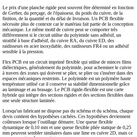
Le prix d'une planche rigide peut souvent être déterminé en fonction
de Gerber, du perçage, de l'épaisseur, du poids du cuivre, de la
finition, de la quantité et du délai de livraison. Un PCB flexible
nécessite plus de contexte car le matériau fait partie de la conception
mécanique. Le même motif de cuivre peut se comporter très
différemment si le circuit utilise du polyimide sans adhésif, un
stratifié à base d'adhésif, du cuivre RA, du cuivre ED, des
raidisseurs en acier inoxydable, des raidisseurs FR4 ou un adhésif
sensible à la pression.
Flex PCB est un circuit imprimé flexible qui utilise de minces films
diélectriques, généralement du polyimide, pour acheminer le cuivre
à travers des zones qui doivent se plier, se plier ou s'insérer dans des
espaces mécaniques restreints. Le polyimide est un polymère haute
température utilisé car il conserve sa stabilité dimensionnelle grâce
au laminage et au brasage. Le PCB rigide-flexible est une carte
hybride qui intègre des sections rigides et des sections flexibles dans
une seule structure laminée.
Lorsqu'un fabricant ne dispose pas du schéma et du schéma, chaque
devis contient des hypothèses cachées. Ces hypothèses deviennent
coûteuses lorsque l’outillage démarre. Une queue flexible
dynamique de 0,10 mm et une queue flexible pliée statique de 0,25
mm peuvent sembler similaires dans une lime en cuivre 2D, mais ce