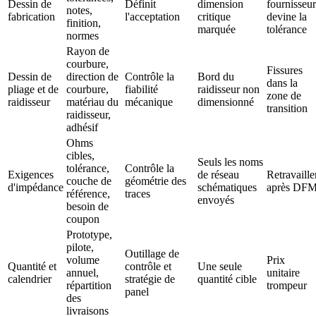
Dessin de
Définit
dimension
fournisseur
notes,
fabrication
l'acceptation
critique
devine la
finition,
marquée
tolérance
normes
Rayon de
courbure,
Fissures
Dessin de
direction de
Contrôle la
Bord du
dans la
pliage et de
courbure,
fiabilité
raidisseur non
zone de
raidisseur
matériau du
mécanique
dimensionné
transition
raidisseur,
adhésif
Ohms
cibles,
Seuls les noms
tolérance,
Contrôle la
Exigences
de réseau
Retravaille
couche de
géométrie des
d'impédance
schématiques
après DF
référence,
traces
envoyés
besoin de
coupon
Prototype,
pilote,
Outillage de
volume
Prix ​​
Quantité et
contrôle et
Une seule
annuel,
unitaire
calendrier
stratégie de
quantité cible
répartition
trompeur
panel
des
livraisons