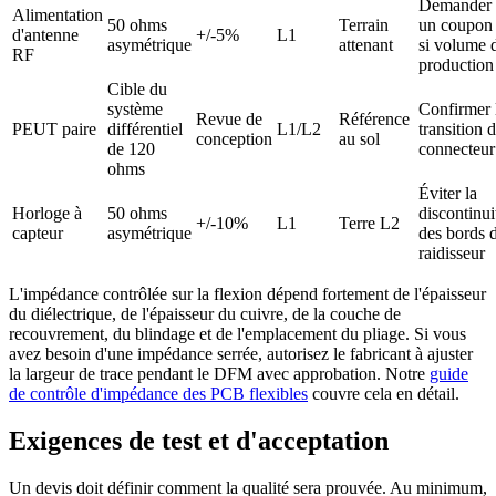
Demander
Alimentation
50 ohms
Terrain
un coupon
d'antenne
+/-5%
L1
asymétrique
attenant
si volume 
RF
production
Cible du
système
Confirmer 
Revue de
Référence
PEUT paire
différentiel
L1/L2
transition 
conception
au sol
de 120
connecteur
ohms
Éviter la
Horloge à
50 ohms
discontinui
+/-10%
L1
Terre L2
capteur
asymétrique
des bords 
raidisseur
L'impédance contrôlée sur la flexion dépend fortement de l'épaisseur
du diélectrique, de l'épaisseur du cuivre, de la couche de
recouvrement, du blindage et de l'emplacement du pliage. Si vous
avez besoin d'une impédance serrée, autorisez le fabricant à ajuster
la largeur de trace pendant le DFM avec approbation. Notre
guide
de contrôle d'impédance des PCB flexibles
couvre cela en détail.
Exigences de test et d'acceptation
Un devis doit définir comment la qualité sera prouvée. Au minimum,