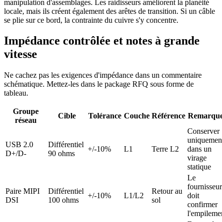
manipulation d'assemblages. Les raidisseurs améliorent la planéité
locale, mais ils créent également des arêtes de transition. Si un câble
se plie sur ce bord, la contrainte du cuivre s'y concentre.
Impédance contrôlée et notes à grande
vitesse
Ne cachez pas les exigences d'impédance dans un commentaire
schématique. Mettez-les dans le package RFQ sous forme de
tableau.
Groupe
Cible
Tolérance
Couche
Référence
Remarqu
réseau
Conserver
uniquemen
USB 2.0
Différentiel
+/-10%
L1
Terre L2
dans un
D+/D-
90 ohms
virage
statique
Le
fournisseur
Paire MIPI
Différentiel
Retour au
+/-10%
L1/L2
doit
DSI
100 ohms
sol
confirmer
l'empileme