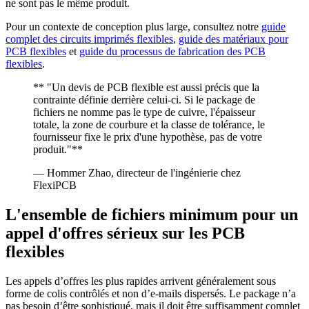
ne sont pas le même produit.
Pour un contexte de conception plus large, consultez notre
guide
complet des circuits imprimés flexibles
,
guide des matériaux pour
PCB flexibles
et
guide du processus de fabrication des PCB
flexibles
.
** "Un devis de PCB flexible est aussi précis que la
contrainte définie derrière celui-ci. Si le package de
fichiers ne nomme pas le type de cuivre, l'épaisseur
totale, la zone de courbure et la classe de tolérance, le
fournisseur fixe le prix d'une hypothèse, pas de votre
produit."**
— Hommer Zhao, directeur de l'ingénierie chez
FlexiPCB
L'ensemble de fichiers minimum pour un
appel d'offres sérieux sur les PCB
flexibles
Les appels d’offres les plus rapides arrivent généralement sous
forme de colis contrôlés et non d’e-mails dispersés. Le package n’a
pas besoin d’être sophistiqué, mais il doit être suffisamment complet