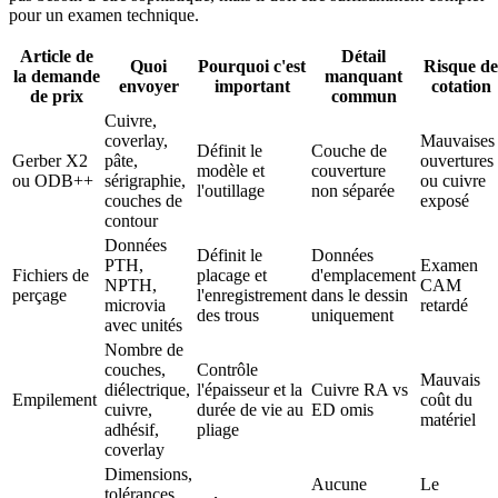
pour un examen technique.
Article de
Détail
Quoi
Pourquoi c'est
Risque de
la demande
manquant
envoyer
important
cotation
de prix
commun
Cuivre,
coverlay,
Mauvaises
Définit le
Couche de
Gerber X2
pâte,
ouvertures
modèle et
couverture
ou ODB++
sérigraphie,
ou cuivre
l'outillage
non séparée
couches de
exposé
contour
Données
Définit le
Données
PTH,
Examen
Fichiers de
placage et
d'emplacement
NPTH,
CAM
perçage
l'enregistrement
dans le dessin
microvia
retardé
des trous
uniquement
avec unités
Nombre de
couches,
Contrôle
Mauvais
diélectrique,
l'épaisseur et la
Cuivre RA vs
Empilement
coût du
cuivre,
durée de vie au
ED omis
matériel
adhésif,
pliage
coverlay
Dimensions,
Aucune
Le
tolérances,