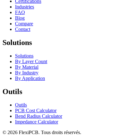
Certifications
Industries
FAQ
Blog
Compare
Contact
Solutions
Solutions
By Layer Count
By Material
By Industry
By Application
Outils
Outils
PCB Cost Calculator
Bend Radius Calculator
Impedance Calculator
©
2026
FlexiPCB
.
Tous droits réservés.