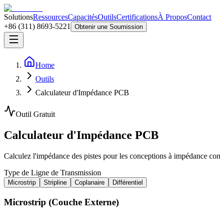
Solutions
Ressources
Capacités
Outils
Certifications
À Propos
Contact
+86 (311) 8693-5221
Obtenir une Soumission
Home
Outils
Calculateur d'Impédance PCB
Outil Gratuit
Calculateur d'Impédance PCB
Calculez l'impédance des pistes pour les conceptions à impédance contrô
Type de Ligne de Transmission
Microstrip
Stripline
Coplanaire
Différentiel
Microstrip (Couche Externe)