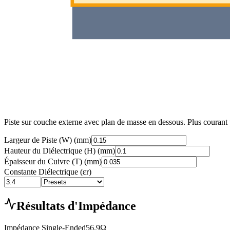
Piste sur couche externe avec plan de masse en dessous. Plus courant 
Largeur de Piste (W)
(
mm
)
Hauteur du Diélectrique (H)
(
mm
)
Épaisseur du Cuivre (T)
(
mm
)
Constante Diélectrique
(εr)
Résultats d'Impédance
Impédance Single-Ended
56.9
Ω