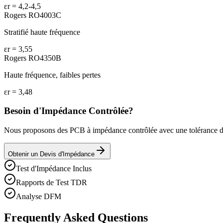
εr =
4,2-4,5
Rogers RO4003C
Stratifié haute fréquence
εr =
3,55
Rogers RO4350B
Haute fréquence, faibles pertes
εr =
3,48
Besoin d'Impédance Contrôlée?
Nous proposons des PCB à impédance contrôlée avec une tolérance 
Obtenir un Devis d'Impédance
Test d'Impédance Inclus
Rapports de Test TDR
Analyse DFM
Frequently Asked Questions