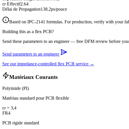
εr Effectif
2.64
Délai de Propagation
138.2
ps/pouce
Based on IPC-2141 formulas. For production, verify with your fa
Building this as a flex PCB?
Send these parameters to an engineer — free DFM review before you 
Send parameters to an engineer
See our impedance-controlled flex PCB service →
Matériaux Courants
Polyimide (PI)
Matériau standard pour PCB flexible
εr =
3,4
FR4
PCB rigide standard