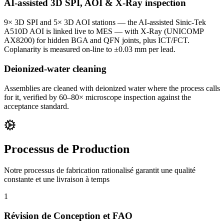
AI-assisted 3D SPI, AOI & X-Ray inspection
9× 3D SPI and 5× 3D AOI stations — the AI-assisted Sinic-Tek
A510D AOI is linked live to MES — with X-Ray (UNICOMP
AX8200) for hidden BGA and QFN joints, plus ICT/FCT.
Coplanarity is measured on-line to ±0.03 mm per lead.
Deionized-water cleaning
Assemblies are cleaned with deionized water where the process calls
for it, verified by 60–80× microscope inspection against the
acceptance standard.
Processus de Production
Notre processus de fabrication rationalisé garantit une qualité
constante et une livraison à temps
1
Révision de Conception et FAO