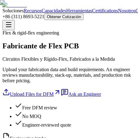
Soluciones
Recursos
Capacidades
Herramientas
Certifications
Nosotros
C
+86 (311) 8693-5221
Obtener Cotización
Flex & rigid-flex engineering
Fabricante de Flex PCB
Circuitos Flexibles y Rígido-Flex, Fabricados a la Medida
Upload your fabrication data and build requirements. An engineer
reviews manufacturability, stack-up, materials, and production risk
before pricing.
Upload Files for DFM
Ask an Engineer
Free DFM review
No MOQ
Engineer-reviewed quote