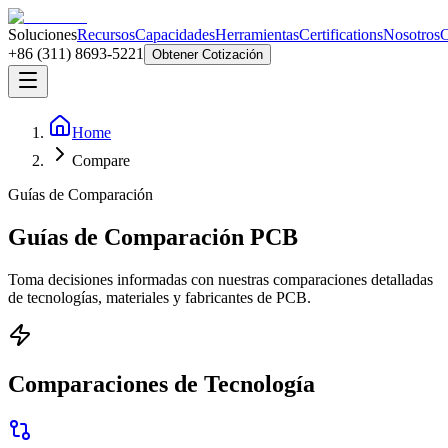
Soluciones
Recursos
Capacidades
Herramientas
Certifications
Nosotros
C
+86 (311) 8693-5221
Obtener Cotización
Home
Compare
Guías de Comparación
Guías de Comparación PCB
Toma decisiones informadas con nuestras comparaciones detalladas
de tecnologías, materiales y fabricantes de PCB.
Comparaciones de Tecnología