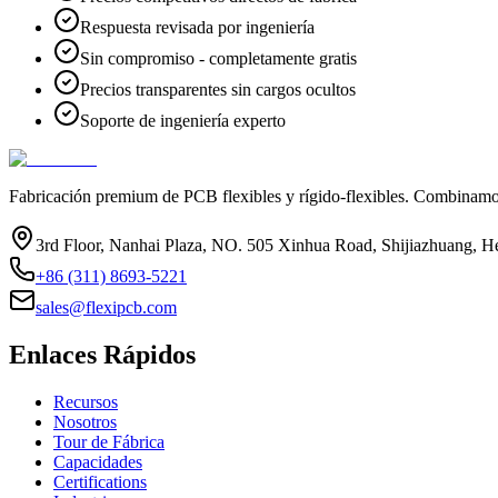
Respuesta revisada por ingeniería
Sin compromiso - completamente gratis
Precios transparentes sin cargos ocultos
Soporte de ingeniería experto
Fabricación premium de PCB flexibles y rígido-flexibles. Combinamos 
3rd Floor, Nanhai Plaza, NO. 505 Xinhua Road, Shijiazhuang, H
+86 (311) 8693-5221
sales@flexipcb.com
Enlaces Rápidos
Recursos
Nosotros
Tour de Fábrica
Capacidades
Certifications