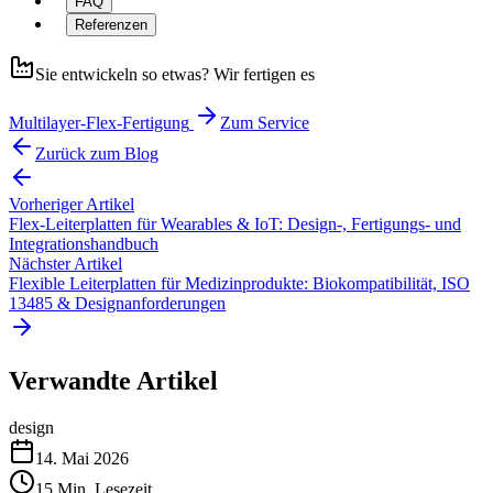
FAQ
Referenzen
Sie entwickeln so etwas? Wir fertigen es
Multilayer-Flex-Fertigung
Zum Service
Zurück zum Blog
Vorheriger Artikel
Flex-Leiterplatten für Wearables & IoT: Design-, Fertigungs- und
Integrationshandbuch
Nächster Artikel
Flexible Leiterplatten für Medizinprodukte: Biokompatibilität, ISO
13485 & Designanforderungen
Verwandte Artikel
design
14. Mai 2026
15
Min. Lesezeit