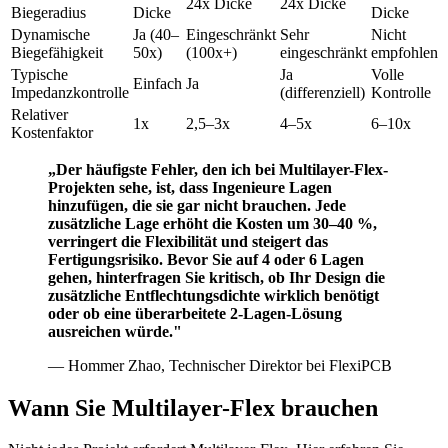
24x Dicke
24x Dicke
Biegeradius
Dicke
Dicke
Dynamische
Ja (40–
Eingeschränkt
Sehr
Nicht
Biegefähigkeit
50x)
(100x+)
eingeschränkt
empfohlen
Typische
Ja
Volle
Einfach
Ja
Impedanzkontrolle
(differenziell)
Kontrolle
Relativer
1x
2,5–3x
4–5x
6–10x
Kostenfaktor
„Der häufigste Fehler, den ich bei Multilayer-Flex-
Projekten sehe, ist, dass Ingenieure Lagen
hinzufügen, die sie gar nicht brauchen. Jede
zusätzliche Lage erhöht die Kosten um 30–40 %,
verringert die Flexibilität und steigert das
Fertigungsrisiko. Bevor Sie auf 4 oder 6 Lagen
gehen, hinterfragen Sie kritisch, ob Ihr Design die
zusätzliche Entflechtungsdichte wirklich benötigt
oder ob eine überarbeitete 2-Lagen-Lösung
ausreichen würde."
— Hommer Zhao, Technischer Direktor bei FlexiPCB
Wann Sie Multilayer-Flex brauchen