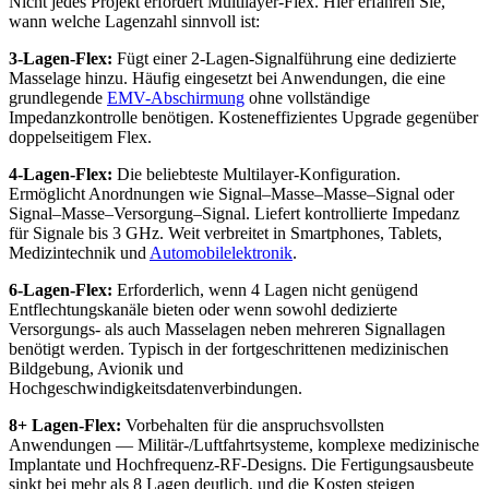
Nicht jedes Projekt erfordert Multilayer-Flex. Hier erfahren Sie,
wann welche Lagenzahl sinnvoll ist:
3-Lagen-Flex:
Fügt einer 2-Lagen-Signalführung eine dedizierte
Masselage hinzu. Häufig eingesetzt bei Anwendungen, die eine
grundlegende
EMV-Abschirmung
ohne vollständige
Impedanzkontrolle benötigen. Kosteneffizientes Upgrade gegenüber
doppelseitigem Flex.
4-Lagen-Flex:
Die beliebteste Multilayer-Konfiguration.
Ermöglicht Anordnungen wie Signal–Masse–Masse–Signal oder
Signal–Masse–Versorgung–Signal. Liefert kontrollierte Impedanz
für Signale bis 3 GHz. Weit verbreitet in Smartphones, Tablets,
Medizintechnik und
Automobilelektronik
.
6-Lagen-Flex:
Erforderlich, wenn 4 Lagen nicht genügend
Entflechtungskanäle bieten oder wenn sowohl dedizierte
Versorgungs- als auch Masselagen neben mehreren Signallagen
benötigt werden. Typisch in der fortgeschrittenen medizinischen
Bildgebung, Avionik und
Hochgeschwindigkeitsdatenverbindungen.
8+ Lagen-Flex:
Vorbehalten für die anspruchsvollsten
Anwendungen — Militär-/Luftfahrtsysteme, komplexe medizinische
Implantate und Hochfrequenz-RF-Designs. Die Fertigungsausbeute
sinkt bei mehr als 8 Lagen deutlich, und die Kosten steigen