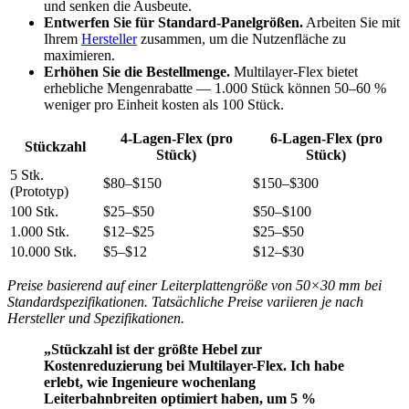
und senken die Ausbeute.
Entwerfen Sie für Standard-Panelgrößen.
Arbeiten Sie mit
Ihrem
Hersteller
zusammen, um die Nutzenfläche zu
maximieren.
Erhöhen Sie die Bestellmenge.
Multilayer-Flex bietet
erhebliche Mengenrabatte — 1.000 Stück können 50–60 %
weniger pro Einheit kosten als 100 Stück.
4-Lagen-Flex (pro
6-Lagen-Flex (pro
Stückzahl
Stück)
Stück)
5 Stk.
$80–$150
$150–$300
(Prototyp)
100 Stk.
$25–$50
$50–$100
1.000 Stk.
$12–$25
$25–$50
10.000 Stk.
$5–$12
$12–$30
Preise basierend auf einer Leiterplattengröße von 50×30 mm bei
Standardspezifikationen. Tatsächliche Preise variieren je nach
Hersteller und Spezifikationen.
„Stückzahl ist der größte Hebel zur
Kostenreduzierung bei Multilayer-Flex. Ich habe
erlebt, wie Ingenieure wochenlang
Leiterbahnbreiten optimiert haben, um 5 %