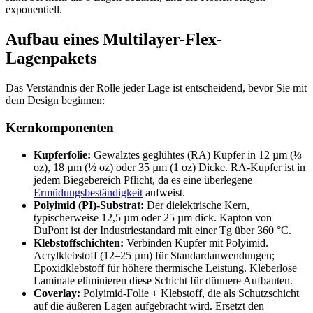
exponentiell.
Aufbau eines Multilayer-Flex-
Lagenpakets
Das Verständnis der Rolle jeder Lage ist entscheidend, bevor Sie mit
dem Design beginnen:
Kernkomponenten
Kupferfolie:
Gewalztes geglühtes (RA) Kupfer in 12 µm (⅓
oz), 18 µm (½ oz) oder 35 µm (1 oz) Dicke. RA-Kupfer ist in
jedem Biegebereich Pflicht, da es eine überlegene
Ermüdungsbeständigkeit
aufweist.
Polyimid (PI)-Substrat:
Der dielektrische Kern,
typischerweise 12,5 µm oder 25 µm dick. Kapton von
DuPont ist der Industriestandard mit einer Tg über 360 °C.
Klebstoffschichten:
Verbinden Kupfer mit Polyimid.
Acrylklebstoff (12–25 µm) für Standardanwendungen;
Epoxidklebstoff für höhere thermische Leistung. Kleberlose
Laminate eliminieren diese Schicht für dünnere Aufbauten.
Coverlay:
Polyimid-Folie + Klebstoff, die als Schutzschicht
auf die äußeren Lagen aufgebracht wird. Ersetzt den