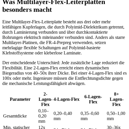
Was Multilayer-Flex-Leiterplatten
besonders macht
Eine Multilayer-Flex-Leiterplatte besteht aus drei oder mehr
leitfähigen Kupferlagen, die durch Polyimid-Dielektrikum getrennt,
durch Laminierung verbunden und über durchkontaktierte
Bohrungen elektrisch miteinander verbunden sind. Anders als starre
Multilayer-Platinen, die FR-4-Prepreg verwenden, setzen
mehrlagige flexible Schaltungen auf Polyimid-basierte
Klebstoffsysteme oder kleberlose Laminate.
Der entscheidende Unterschied: Jede zusätzliche Lage reduziert die
Flexibilität. Eine 2-Lagen-Flex erreicht einen dynamischen
Biegeradius von 40–50x ihrer Dicke. Bei einer 4-Lagen-Flex sind es
100x oder mehr. Ingenieure müssen die Entflechtungsdichte gegen
die mechanische Leistungsfähigkeit abwägen.
2-
8+
6-Lagen-
Parameter
Lagen-
4-Lagen-Flex
Lagen-
Flex
Flex
Flex
0,10–
0,20–0,40
0,35–0,60
0,50–1,00
Gesamtdicke
0,20
mm
mm
mm
mm
Min. statischer
12x
30–36x