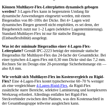
Können Multilayer-Flex-Leiterplatten dynamisch gebogen
werden?
3-Lagen-Flex kann in begrenztem Umfang für
dynamische Anwendungen eingesetzt werden, mit einem
Biegeradius von 80–100x der Dicke. Bei 4+ Lagen wird
dynamisches Biegen generell nicht empfohlen, es sei denn, der
Biegebereich nutzt nur 1–2 Lagen (selektive Lagenterminierung).
Standard-Multilayer-Flex ist nur für statische Biegung
(Einbauflexibilität) ausgelegt.
Was ist der minimale Biegeradius einer 4-Lagen-Flex-
Leiterplatte?
Gemäß IPC-2223 beträgt der minimale statische
Biegeradius für Multilayer-Flex das 24-fache der Gesamtdicke. Bei
einer typischen 4-Lagen-Flex mit 0,30 mm Dicke sind das 7,2 mm.
Rechnen Sie im Design eine 20-prozentige Sicherheitsmarge ein —
also 8,6 mm.
Wie verhält sich Multilayer-Flex im Kostenvergleich zu Rigid-
Flex?
Eine 4-Lagen-Flex kostet typischerweise 60–70 % weniger
als eine vergleichbare
4-Lagen-Rigid-Flex
, da Rigid-Flex
zusätzliche starre Bereiche, selektive Laminierung und komplexeres
Werkzeug erfordert. Allerdings entfallen bei Rigid-Flex
Steckverbinder zwischen den Platinen, was den Kostennachteil in
der Gesamtbaugruppe teilweise ausgleichen kann.