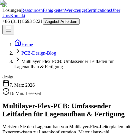
Lösungen
Ressourcen
Fähigkeiten
Werkzeuge
Certifications
Über
Uns
Kontakt
+86 (311) 8693-5221
Angebot Anfordern
Home
PCB-Design-Blog
Multilayer-Flex-PCB: Umfassender Leitfaden für
Lagenaufbau & Fertigung
design
7. März 2026
16
Min. Lesezeit
Multilayer-Flex-PCB: Umfassender
Leitfaden für Lagenaufbau & Fertigung
Meistern Sie den Lagenaufbau von Multilayer-Flex-Leiterplatten mit
Expertenwissen zu Lagenkonfiguration, Materialauswahl,