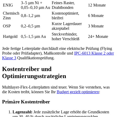
3–5 µm Ni +
Feines Raster,
ENIG
12 Monate
0,05–0,10 µm Au
Drahtbonden
Chemisch
Kostenoptimiert,
0,8–1,2 µm
6 Monate
Zinn
bleifrei
Kurze Lagerdauer
OSP
0,2–0,5 µm
3 Monate
akzeptabel
Steckverbinder,
Hartgold
0,5–1,5 µm Au
24+ Monate
hoher Verschleiß
Jede fertige Leiterplatte durchläuft eine elektrische Prüfung (Flying
Probe oder Prüfadapter), Maßkontrolle und
IPC-6013 Klasse 2 oder
Klasse 3
Qualifikationsprüfung.
Kostentreiber und
Optimierungsstrategien
Multilayer-Flex-Leiterplatten sind teuer. Wenn Sie verstehen, was
die Kosten treibt, können Sie Ihr
Budget gezielt optimieren
:
Primäre Kostentreiber
Lagenzahl:
Jede zusätzliche Lage erhöht die Grundkosten
um 30–40 % durch zusätzliche Laminierungszyklen,