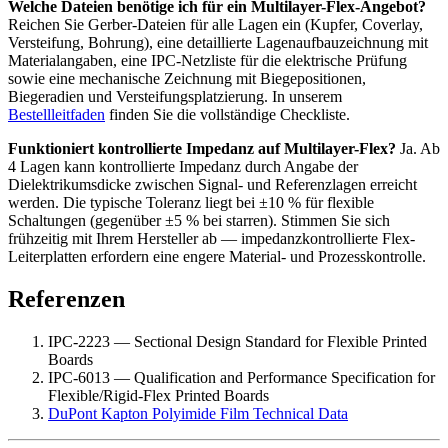
Welche Dateien benötige ich für ein Multilayer-Flex-Angebot?
Reichen Sie Gerber-Dateien für alle Lagen ein (Kupfer, Coverlay,
Versteifung, Bohrung), eine detaillierte Lagenaufbauzeichnung mit
Materialangaben, eine IPC-Netzliste für die elektrische Prüfung
sowie eine mechanische Zeichnung mit Biegepositionen,
Biegeradien und Versteifungsplatzierung. In unserem
Bestellleitfaden
finden Sie die vollständige Checkliste.
Funktioniert kontrollierte Impedanz auf Multilayer-Flex?
Ja. Ab
4 Lagen kann kontrollierte Impedanz durch Angabe der
Dielektrikumsdicke zwischen Signal- und Referenzlagen erreicht
werden. Die typische Toleranz liegt bei ±10 % für flexible
Schaltungen (gegenüber ±5 % bei starren). Stimmen Sie sich
frühzeitig mit Ihrem Hersteller ab — impedanzkontrollierte Flex-
Leiterplatten erfordern eine engere Material- und Prozesskontrolle.
Referenzen
IPC-2223 — Sectional Design Standard for Flexible Printed
Boards
IPC-6013 — Qualification and Performance Specification for
Flexible/Rigid-Flex Printed Boards
DuPont Kapton Polyimide Film Technical Data