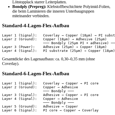
Lötstopplack starrer Leiterplatten.
Bondply (Prepreg):
Klebstoffbeschichtete Polyimid-Folien,
die beim Laminieren die inneren Unterbaugruppen
miteinander verbinden.
Standard-4-Lagen-Flex-Aufbau
Layer 1 (Signal):   Coverlay → Copper (18µm) → PI subst
Layer 2 (Ground):   Copper (18µm) → Adhesive (25µm)

                    ─── Bondply (25µm PI + adhesive) ──
Layer 3 (Power):    Adhesive (25µm) → Copper (18µm)

Gesamtdicke des Lagenaufbaus: ca. 0,30–0,35 mm (ohne
Coverlay).
Standard-6-Lagen-Flex-Aufbau
Layer 1 (Signal):   Coverlay → Copper → PI core

Layer 2 (Ground):   Copper → Adhesive

                    ─── Bondply ───

Layer 3 (Signal):   Adhesive → Copper → PI core

Layer 4 (Signal):   Copper → Adhesive

                    ─── Bondply ───

Layer 5 (Ground):   Adhesive → Copper
