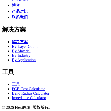
博客
产品对比
联系我们
解决方案
解决方案
By Layer Count
By Material
By Industry
By Application
工具
工具
PCB Cost Calculator
Bend Radius Calculator
Impedance Calculator
©
2026
FlexiPCB
.
版权所有。