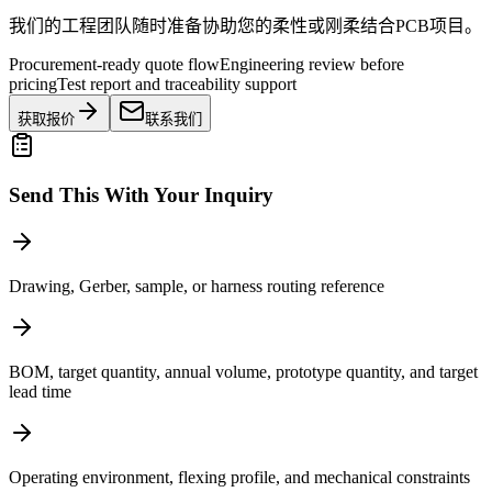
我们的工程团队随时准备协助您的柔性或刚柔结合PCB项目。
Procurement-ready quote flow
Engineering review before
pricing
Test report and traceability support
获取报价
联系我们
Send This With Your Inquiry
Drawing, Gerber, sample, or harness routing reference
BOM, target quantity, annual volume, prototype quantity, and target
lead time
Operating environment, flexing profile, and mechanical constraints