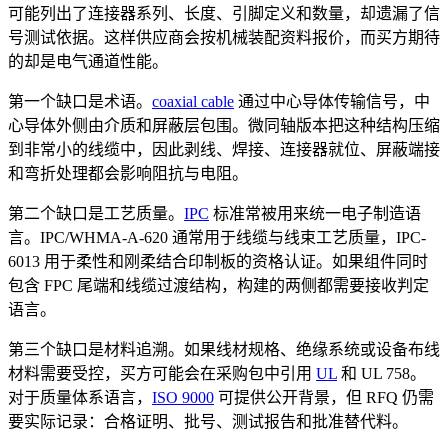
可能列出了连接器系列、长度、引脚定义和数量，却遗漏了信
号测试依据。这样供应商会按机械装配资料报价，而买方期待
的却是电气通道性能。
第一个缺口是术语。
coaxial cable
通过中心导体传输信号，中
心导体外侧由介质和屏蔽层包围。微同轴版本把这种结构压缩
到非常小的线缆中，因此剥线、焊接、连接器就位、屏蔽端接
和弯折处理都会影响阻抗与电阻。
第二个缺口是工艺质量。
IPC
标准常被用来统一电子制造语
言。IPC/WHMA-A-620 通常用于线缆与线束工艺质量，IPC-
6013 用于柔性和刚柔结合印制板的资格认证。如果组件同时
包含 FPC 尾端和线缆过渡结构，构建的两侧都需要接收判定
语言。
第三个缺口是材料追溯。如果线材规格、绝缘系统或设备布线
材料需要受控，买方可能会在采购包中引用
UL
和 UL 758。
对于质量体系语言，
ISO 9000
可提供公开背景，但 RFQ 仍需
要实际记录：合格证明、批号、测试报告和批准替代料。