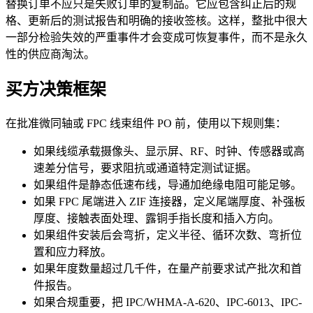
替换订单不应只是失败订单的复制品。它应包含纠正后的规
格、更新后的测试报告和明确的接收签核。这样，整批中很大
一部分检验失效的严重事件才会变成可恢复事件，而不是永久
性的供应商淘汰。
买方决策框架
在批准微同轴或 FPC 线束组件 PO 前，使用以下规则集：
如果线缆承载摄像头、显示屏、RF、时钟、传感器或高
速差分信号，要求阻抗或通道特定测试证据。
如果组件是静态低速布线，导通加绝缘电阻可能足够。
如果 FPC 尾端进入 ZIF 连接器，定义尾端厚度、补强板
厚度、接触表面处理、露铜手指长度和插入方向。
如果组件安装后会弯折，定义半径、循环次数、弯折位
置和应力释放。
如果年度数量超过几千件，在量产前要求试产批次和首
件报告。
如果合规重要，把 IPC/WHMA-A-620、IPC-6013、IPC-