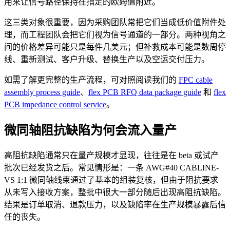
用来让信号路径保持在指定的欧姆值附近。
这三类对象很重要，因为采购团队常把它们当成低价值附件处
理，而工程团队会把它们视为信号通道的一部分。两种视角之
间的价格差异可能只是每件几美元；但补救成本可能是数周停
线、重新测试、客户升级、替换生产以及空运交付压力。
如需了解更完整的生产流程，可对照阅读我们的
FPC cable
assembly process guide
、
flex PCB RFQ data package guide
和
flex
PCB impedance control service
。
微同轴阻抗缺陷为何会流入量产
高阻抗缺陷通常只在量产规模才显现，往往是在 beta 或试产
批次已经发货之后。常见情形是：一条 AWG#40 CABLINE-
VS 1:1 微同轴线束通过了基本的组装复核，但由于阻抗要求
从未写入接收方案，整批中很大一部分随后出现高阻抗缺陷。
结果是订单取消、退款压力，以及缺陷率在生产规模暴露后信
任的丧失。