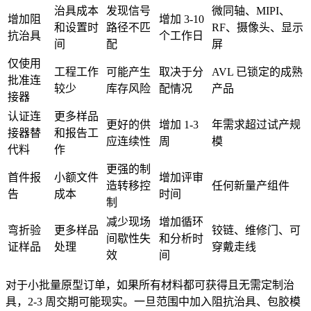
治具成本
发现信号
微同轴、MIPI、
增加阻
增加 3-10
和设置时
路径不匹
RF、摄像头、显示
抗治具
个工作日
间
配
屏
仅使用
工程工作
可能产生
取决于分
AVL 已锁定的成熟
批准连
较少
库存风险
配情况
产品
接器
认证连
更多样品
更好的供
增加 1-3
年需求超过试产规
接器替
和报告工
应连续性
周
模
代料
作
更强的制
首件报
小额文件
增加评审
造转移控
任何新量产组件
告
成本
时间
制
减少现场
增加循环
弯折验
更多样品
铰链、维修门、可
间歇性失
和分析时
证样品
处理
穿戴走线
效
间
对于小批量原型订单，如果所有材料都可获得且无需定制治
具，2-3 周交期可能现实。一旦范围中加入阻抗治具、包胶模