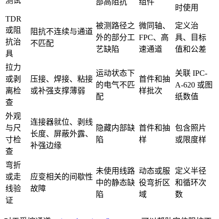
测试
部高阻抗
组件
时使用
TDR
被测路径之
微同轴、
定义治
或阻
阻抗不连续与通道
外的部分工
FPC、高
具、目标
抗治
不匹配
艺缺陷
速通道
值和公差
具
拉力
运动状态下
关联 IPC-
或剥
压接、焊接、粘接
首件和抽
的电气不匹
A-620 或图
离检
或补强支撑薄弱
样批次
配
纸数值
查
外观
连接器就位、剥线
与尺
隐藏内部缺
首件和抽
包含照片
长度、屏蔽外露、
寸检
陷
样
或限度样
补强边缘
查
弯折
未使用线路
动态或服
定义半径
或走
应变相关的间歇性
中的静态缺
役弯折区
和循环次
线验
故障
陷
域
数
证