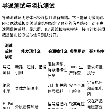
导通测试与阻抗测试
导通测试证明导体已经连接且没有短路。它不能证明微同轴、
FPC 尾端或板到线过渡结构保留了预期的信号路径。对于高
速图像传感器、显示屏、RF 馈线和精密模块，接收计划必须
把基础布线测试与信号测试分开。
测试
或控
能发现什么
会漏掉什么
典型用途
买方指令
制项
阻抗漂移、
导通
断路、短路、错误
100% 生
要求每批
屏蔽连续性
测试
引脚
产筛查
执行
质量
定义电压
绝缘
几何相关的
安全与漏
导体之间漏电
和最低电
电阻
信号损耗
电检查
阻
仅在产品
Hi-Pot
信号路径内
较高电压
介质击穿风险
电压需要