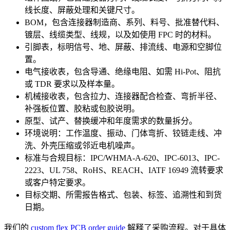
线长度、屏蔽处理和关键尺寸。
BOM，包含连接器制造商、系列、料号、批准替代料、
镀层、线缆类型、线规，以及如使用 FPC 时的材料。
引脚表，标明信号、地、屏蔽、排流线、电源和空脚位
置。
电气接收表，包含导通、绝缘电阻、如需 Hi-Pot、阻抗
或 TDR 要求以及样本量。
机械接收表，包含拉力、连接器配合检查、弯折半径、
补强板位置、胶粘或包胶说明。
原型、试产、替换缓冲和年度需求的数量拆分。
环境说明：工作温度、振动、门体弯折、铰链走线、冲
洗、外壳压缩或邻近电机噪声。
标准与合规目标：IPC/WHMA-A-620、IPC-6013、IPC-
2223、UL 758、RoHS、REACH、IATF 16949 流转要求
或客户特定要求。
目标交期、所需报告格式、包装、标签、追溯性和到货
日期。
我们的
custom flex PCB order guide
解释了采购流程。对于具体