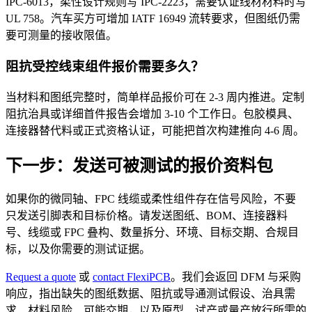
IPC-6013，柔性设计规则写 IPC-2223，需要认证线材材料时写
UL 758。汽车买方可增加 IATF 16949 流转要求，但图纸仍需
要可测量的接收限值。
阻抗受控线束组件报价需要多久？
当材料和图纸完整时，简单样品报价可在 2-3 周内推进。定制
阻抗治具或详细首件报告会增加 3-10 个工作日。包胶模具、
连接器替代料或正式资格认证，可能把首次构建推向 4-6 周。
下一步：发送可被测试的报价资料包
如果你的微同轴、FPC 线缆或柔性组件存在信号风险，不要
只发送引脚表和目标价格。请发送图纸、BOM、连接器料
号、线缆或 FPC 叠构、数量拆分、环境、目标交期、合规目
标，以及你需要的测试证据。
Request a quote
或
contact FlexiPCB
。我们会返回 DFM 与采购
响应，指出缺失的图纸数据、阻抗或导通测试假设、治具需
求、材料风险、可能交期，以及原型、试产或量产放行所需的