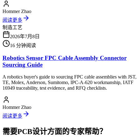
Hommer Zhao
阅读更多
制造工艺
2026年7月8日
16
分钟阅读
Robotics Sensor FPC Cable Assembly Connector
Sourcing Guide
A robotics buyer's guide to sourcing FPC cable assemblies with JST,
TE, Molex, Anderson, Sumitomo, IPC-A-620 workmanship, IATF
16949 traceability, test evidence, and RFQ checklists.
Hommer Zhao
阅读更多
需要PCB设计方面的专家帮助？