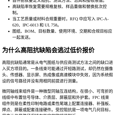
首件前就要定义阻抗、测试方法、治具和接收限值。
高缺陷率恢复需要规格复核、样品重做和替换批次控
制。
当工艺质量或材料合规重要时，RFQ 中应写入 IPC-A-
620、IPC-6013 和 UL 758。
图纸、BOM、目标数量、使用环境、交期和合规目标应
一起发送。
为什么高阻抗缺陷会逃过低价报价
高阻抗缺陷通常是从电气图纸与供应商测试方法之间的缺口进
入买方项目的。一条线束可能通过开短路测试，却仍然在摄像
头、传感器、显示屏、热成像或高速模块中失效，因为系统假
设的信号路径并没有用相同前提进行测量。
微同轴线束组件是一种微型同轴互连结构，在很小、可弯折的
线缆中布置信号导体、介质层、屏蔽层和外护套。FPC 线束
组件则是在柔性印制电路或柔性尾端上配置连接器、补强板、
焊点、屏蔽或配套连接硬件。受控阻抗是一项电气几何目标，