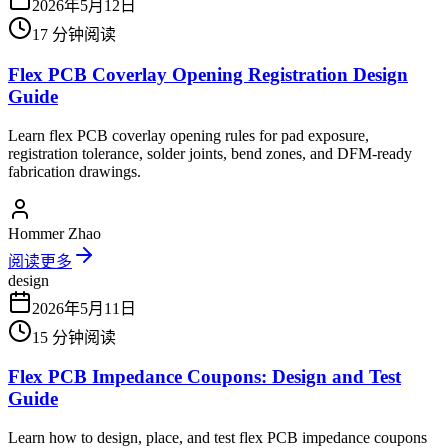
2026年5月12日
17
分钟阅读
Flex PCB Coverlay Opening Registration Design
Guide
Learn flex PCB coverlay opening rules for pad exposure,
registration tolerance, solder joints, bend zones, and DFM-ready
fabrication drawings.
Hommer Zhao
阅读更多
design
2026年5月11日
15
分钟阅读
Flex PCB Impedance Coupons: Design and Test
Guide
Learn how to design, place, and test flex PCB impedance coupons