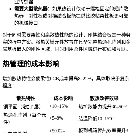
业传感器
需要大型散热器
：如果热设计依赖于螺栓固定的翅片散
热器，刚性板或刚挠结合板能提供比胶粘柔性板更可靠
的机械接口
对于同时需要柔性和高散热性能的设计，刚挠结合板是一种务
实的折中方案。将热关键元件放置在具备完整热通孔阵列和金
属基板嵌入的刚性区域，同时利用柔性区域进行布线和互联。
热管理的成本影响
增加散热特性会使柔性PCB成本提高8–25%，具体取决于复杂
程度：
散热特性
成本影响
散热改善效果
+10–15%
铜平面（增加1层）
热扩散能力提升30–50%
热通孔阵列（每个元
+5–8%
结温降低10–15°C
件）
板到机箱传热效率提升3
+$0.02–