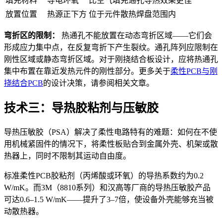
填充材料
导电环氧
比空气填充通孔导热效果更佳
放置位置
热源正下方
位于元件散热焊盘范围内
弯折区的限制：
热通孔不能放置在动态弯折区域——它们会
形成应力集中点，在反复弯折下产生裂纹。通孔阵列应限制在
刚性区域或静态弯折区域。对于刚挠结合板设计，应将热通孔
集中布置在靠近发热元件的刚性部分。更多关于
柔性PCB与刚
挠结合PCB
的设计决策，请参阅相关文章。
技术三：导热胶粘剂与压敏胶
导热压敏胶（PSA）解决了柔性电路特有的难题：如何在不使
用机械紧固件的情况下，将柔性板贴合到金属外壳、机架或散
热器上，同时不限制其运动自由度。
标准柔性PCB胶粘剂（丙烯酸或环氧）的导热系数约为0.2
W/mK。而3M（8810系列）和汉高等厂商的导热压敏胶产品
可达0.6–1.5 W/mK——提升了3–7倍，使设备外壳能够充当被
动散热器。