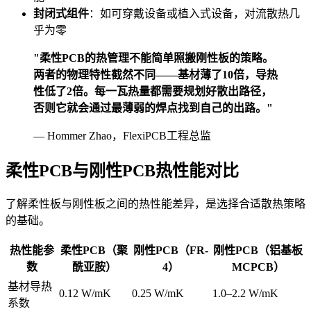
封闭式组件
：如可穿戴设备或植入式设备，对流散热几
乎为零
"柔性PCB的热管理不能简单照搬刚性板的策略。
两者的物理特性截然不同——基材薄了10倍，导热
性低了2倍。每一瓦热量都需要规划好散出路径，
否则它就会通过最薄弱的焊点找到自己的出路。"
— Hommer Zhao，FlexiPCB工程总监
柔性PCB与刚性PCB热性能对比
了解柔性板与刚性板之间的热性能差异，是选择合适散热策略
的基础。
热性能参
柔性PCB（聚
刚性PCB（FR-
刚性PCB（铝基板
数
酰亚胺）
4）
MCPCB）
基材导热
0.12 W/mK
0.25 W/mK
1.0–2.2 W/mK
系数