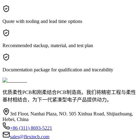
Quote with tooling and lead time options
Recommended stackup, material, and test plan
Documentation package for qualification and traceability
优质柔性PCB和刚柔结合PCB制造商。我们将精密工程与柔性
基材相结合，为下一代紧凑型电子产品提供动力。
3rd Floor, Nanhai Plaza, NO. 505 Xinhua Road, Shijiazhuang,
Hebei, China
+86 (311) 8693-5221
sales@flexipcb.com