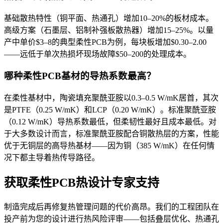
基础散热特性（铜平面、热通孔）增加10–20%的板材成本。
高级方案（石墨层、铝制补强板散热器）增加15–25%。以量
产中单价$3–8的典型柔性PCB为例，每块板增加$0.30–2.00
——远低于单次热损坏现场故障$50–200的处理成本。
哪种柔性PCB基材的导热系数最高？
在柔性基材中，陶瓷填充聚酰亚胺以0.3–0.5 W/mK居首，其次
是PTFE（0.25 W/mK）和LCP（0.20 W/mK）。标准聚酰亚胺
（0.12 W/mK）导热系数最低，但柔韧性最好且成本最低。对
于大多数设计而言，标准聚酰亚胺配合铜散热层的方案，性能
优于无铜层的高导热基材——因为铜（385 W/mK）在任何情
况下都主导着热传导路径。
获取柔性PCB热设计专家支持
制造完成后再修复热管理问题的代价高昂。我们的工程团队在
投产前为您的设计进行热风险评审——包括叠层优化、热通孔