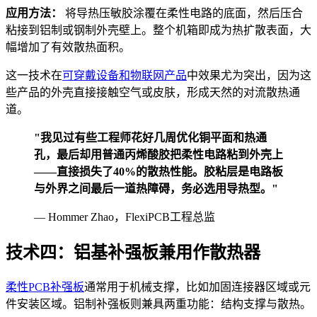
应用方法：
将导热压敏胶涂覆在柔性电路的底面，然后压合
粘接到铝制或钢制外壳壁上。整个机箱即成为热扩散表面，大
幅增加了有效散热面积。
这一技术在
可穿戴设备和物联网产品
中效果尤为突出，因为这
些产品的外壳直接接触空气或皮肤，形成天然的对流散热通
道。
"我见过有些工程师花好几周优化铜平面和热通
孔，最后却用普通丙烯酸胶把柔性电路粘到外壳上
——直接损失了40%的散热性能。胶粘层是电路板
与外界之间最后一道热障碍，务必选用导热型。"
— Hommer Zhao，FlexiPCB工程总监
技术四：铝基补强板兼用作散热器
柔性PCB补强板
通常用于机械支撑，比如加固连接器区域或元
件安装区域。铝制补强板则兼具两重功能：结构支撑与散热。