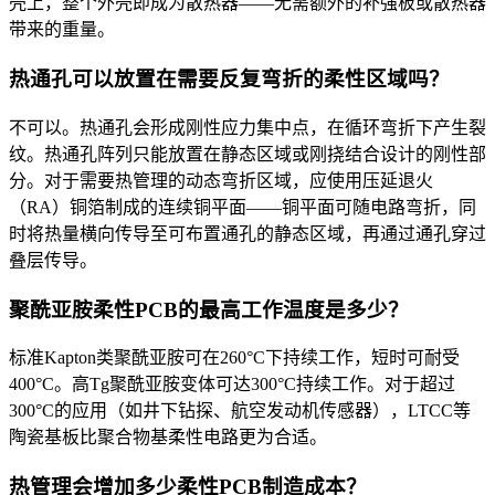
壳上，整个外壳即成为散热器——无需额外的补强板或散热器
带来的重量。
热通孔可以放置在需要反复弯折的柔性区域吗？
不可以。热通孔会形成刚性应力集中点，在循环弯折下产生裂
纹。热通孔阵列只能放置在静态区域或刚挠结合设计的刚性部
分。对于需要热管理的动态弯折区域，应使用压延退火
（RA）铜箔制成的连续铜平面——铜平面可随电路弯折，同
时将热量横向传导至可布置通孔的静态区域，再通过通孔穿过
叠层传导。
聚酰亚胺柔性PCB的最高工作温度是多少？
标准Kapton类聚酰亚胺可在260°C下持续工作，短时可耐受
400°C。高Tg聚酰亚胺变体可达300°C持续工作。对于超过
300°C的应用（如井下钻探、航空发动机传感器），LTCC等
陶瓷基板比聚合物基柔性电路更为合适。
热管理会增加多少柔性PCB制造成本？