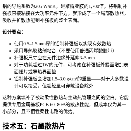
铝的导热系数为205 W/mK，是聚酰亚胺的1,700倍。将铝制补
强板直接粘接在大功率元件下方，就形成了一个局部散热器，
吸收并扩散热能到补强板的整个表面。
设计要点：
使用0.5–1.5 mm厚的铝制补强板以实现有效散热
采用导热胶粘剂粘合（不要使用普通丙烯酸胶带）
补强板尺寸应在元件边缘外延伸3–5 mm
对于功耗超过1W的元件，可考虑在补强板外露面增加表
面翅片或导热界面垫
铝制补强板会增加1.5–3.0 g/cm²的重量——对于大多数设
计可以接受，但超轻量可穿戴设备除外
这种方案填补了被动柔性散热与主动热管理之间的空白。它能
提供专用金属基板PCB 60–80%的散热性能，但成本仅为其一
小部分，且不牺牲柔性电路的优势。
技术五：石墨散热片