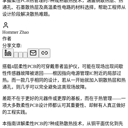
掌握柔性PCB热管理的7种成熟散热技术，涵盖铜散热层、热
通孔、石墨散热层及高温柔性电路的材料选择，帮助工程师从
设计阶段解决散热难题。
Hommer Zhao
作者
分享文章
:
搭载4层柔性PCB的可穿戴患者监护仪，可能在现场出现间歇
性传感器故障被退回——根因指向电源管理IC附近的局部过
热。而一款几乎相同的设计，若从一开始就加入铜散热层和热
通孔，则几乎可以完全避免这类现场故障。
差距不在于更好的元器件或更厚的基板，而在于热管理——一
项大多数柔性PCB设计师都认可其重要性、却鲜有人真正做好
的工程实践。
本指南详解柔性PCB的7种成熟散热技术，从铜平面优化到先