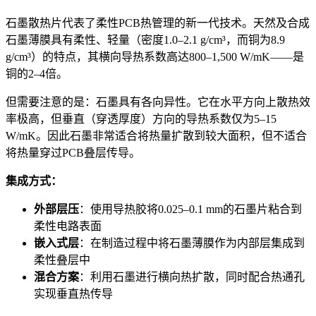
石墨散热片代表了柔性PCB热管理的新一代技术。天然及合成
石墨薄膜具有柔性、轻量（密度1.0–2.1 g/cm³，而铜为8.9
g/cm³）的特点，其横向导热系数高达800–1,500 W/mK——是
铜的2–4倍。
但需要注意的是：石墨具有各向异性。它在水平方向上散热效
率极高，但垂直（穿透厚度）方向的导热系数仅为5–15
W/mK。因此石墨非常适合将热量扩散到较大面积，但不适合
将热量穿过PCB叠层传导。
集成方式：
外部层压
：使用导热胶将0.025–0.1 mm的石墨片粘合到
柔性电路表面
嵌入式层
：在制造过程中将石墨薄膜作为内部层集成到
柔性叠层中
混合方案
：利用石墨进行横向热扩散，同时配合热通孔
实现垂直热传导