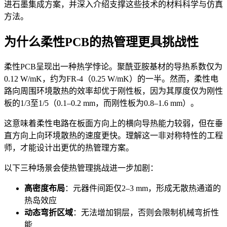
进石墨集成方案，并深入介绍支撑这些技术的材料科学与仿真
方法。
为什么柔性PCB的热管理更具挑战性
柔性PCB呈现出一种热学悖论。聚酰亚胺基材的导热系数仅为
0.12 W/mK，约为FR-4（0.25 W/mK）的一半。然而，柔性电
路向周围环境散热的效率却优于刚性板，因为其厚度仅为刚性
板的1/3至1/5（0.1–0.2 mm，而刚性板为0.8–1.6 mm）。
这意味着柔性电路在板面方向上的横向导热能力较弱，但在垂
直方向上向环境散热的速度更快。理解这一非对称特性的工程
师，才能设计出更优的热管理方案。
以下三种场景会使热管理挑战进一步加剧：
高密度布局
：元器件间距仅2–3 mm，形成无散热通道的
热岛效应
动态弯折区域
：无法增加铜层，否则会限制机械弯折性
能