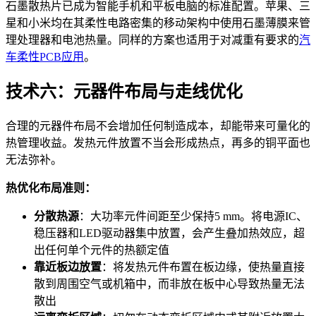
石墨散热片已成为智能手机和平板电脑的标准配置。苹果、三
星和小米均在其柔性电路密集的移动架构中使用石墨薄膜来管
理处理器和电池热量。同样的方案也适用于对减重有要求的
汽
车柔性PCB应用
。
技术六：元器件布局与走线优化
合理的元器件布局不会增加任何制造成本，却能带来可量化的
热管理收益。发热元件放置不当会形成热点，再多的铜平面也
无法弥补。
热优化布局准则：
分散热源
：大功率元件间距至少保持5 mm。将电源IC、
稳压器和LED驱动器集中放置，会产生叠加热效应，超
出任何单个元件的热额定值
靠近板边放置
：将发热元件布置在板边缘，使热量直接
散到周围空气或机箱中，而非放在板中心导致热量无法
散出