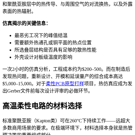
和聚酰亚胺层中的热传导、与周围空气的对流换热，以及外露
表面的热辐射。
仿真揭示的关键信息：
最恶劣工况下的峰值结温
需要额外热通孔或铜平面的热点位置
所选叠层结构是否具有足够的散热性能
外壳设计对板级温度的影响
一次2小时的仿真分析，工程成本约为$200–500。而在制造后
发现热问题，重新设计、开模和延误量产的综合成本高达
$5,000–15,000。对于
柔性PCB原型打样
项目，热仿真应成为发
出Gerber文件前每次设计评审的必做环节。
高温柔性电路的材料选择
标准聚酰亚胺（Kapton类）可在260°C下持续工作——远超大
多数商用场景的要求。在极端环境下，材料选择本身就是热管