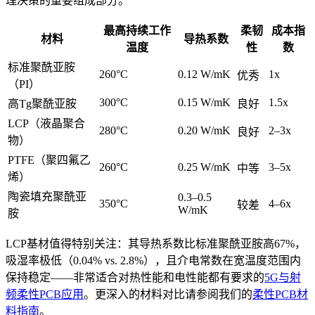
理决策的重要组成部分。
最高持续工作
柔韧
成本指
材料
导热系数
温度
性
数
标准聚酰亚胺
260°C
0.12 W/mK
1x
优秀
（PI）
300°C
0.15 W/mK
1.5x
高Tg聚酰亚胺
良好
LCP（液晶聚合
280°C
0.20 W/mK
2–3x
良好
物）
PTFE（聚四氟乙
260°C
0.25 W/mK
3–5x
中等
烯）
陶瓷填充聚酰亚
0.3–0.5
350°C
4–6x
较差
W/mK
胺
LCP基材值得特别关注：其导热系数比标准聚酰亚胺高67%，
吸湿率极低（0.04% vs. 2.8%），且介电常数在宽温度范围内
保持稳定——非常适合对热性能和电性能都有要求的
5G与射
频柔性PCB应用
。更深入的材料对比请参阅我们的
柔性PCB材
料指南
。