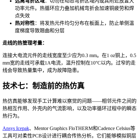
远离弯折区域
：切勿在动态弯折区域内或其附近放置大
功率元件。热循环应力叠加机械弯折会加速铜疲劳和焊
点失效
热对称性
：将发热元件均匀分布在板面上，防止单侧温
度梯度导致翘曲和分层
走线的热管理考量：
连接大电流元件的走线宽度至少应为0.3 mm。在1 oz铜上，0.5
mm宽的走线可承载1A电流，温升控制在10°C以内。过窄的走
线会导致热量集中，成为故障隐患。
技术七：制造前的热仿真
热仿真能够发现手工计算难以察觉的问题——相邻元件之间的
热相互作用、外壳内的气流影响，以及功率循环过程中的瞬态
热行为。
Ansys Icepak
、Mentor Graphics FloTHERM和Cadence Celsius等
工具可对柔性PCB设计进行耦合传热分析。它们能够模拟铜层