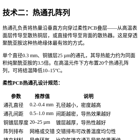
技术二：热通孔阵列
热通孔负责将热量沿垂直方向穿过柔性PCB叠层——从高温表
面层传导至散热铜层，或直接传导至背面的散热器。这是穿透
聚酰亚胺这种热绝缘体最有效的方式。
单个直径0.3 mm、铜镀层25 µm的通孔，其导热能力约为同面
积纯聚酰亚胺的3.5倍。在高温元件下方布置20个热通孔阵
列，可将结温降低10–15°C。
柔性PCB热通孔设计规范：
参数
推荐值
说明
0.2–0.4 mm
通孔直径
孔径越小，密度越高
0.5–1.0 mm
通孔间距
间距越密，导热效果越好
20–25 µm
铜镀层厚度
镀层越厚，导热性越好
阵列排布
网格或交错
交错排布可改善温度均匀性