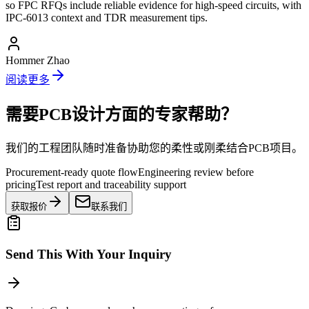
so FPC RFQs include reliable evidence for high-speed circuits, with
IPC-6013 context and TDR measurement tips.
Hommer Zhao
阅读更多
需要PCB设计方面的专家帮助？
我们的工程团队随时准备协助您的柔性或刚柔结合PCB项目。
Procurement-ready quote flow
Engineering review before
pricing
Test report and traceability support
获取报价
联系我们
Send This With Your Inquiry