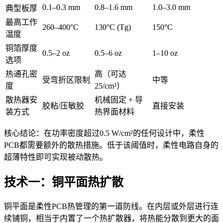
0.1–0.3 mm
0.8–1.6 mm
1.0–3.0 mm
典型板厚
最高工作
260–400°C
130°C (Tg)
150°C
温度
铜箔厚度
0.5–2 oz
0.5–6 oz
1–10 oz
选项
热通孔密
高（可达
受弯折区限制
中等
度
25/cm²）
散热器安
机械固定 + 导
胶粘/压敏胶
直接安装
装方式
热界面材料
核心结论：在功率密度超过0.5 W/cm²的任何设计中，柔性
PCB都需要额外的散热措施。低于该阈值时，柔性电路自身的
超薄特性即可实现被动散热。
技术一：铜平面热扩散
铜平面是柔性PCB热管理的第一道防线。在内层或外层进行连
续铺铜，相当于内置了一个热扩散器，将热能分散到更大的面