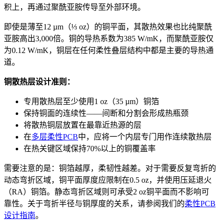
积上，再通过聚酰亚胺传导至外部环境。
即使是薄至12 µm（⅓ oz）的铜平面，其散热效果也比纯聚酰
亚胺高出3,000倍。铜的导热系数为385 W/mK，而聚酰亚胺仅
为0.12 W/mK，铜层在任何柔性叠层结构中都是主要的导热通
道。
铜散热层设计准则：
专用散热层至少使用1 oz（35 µm）铜箔
保持铜面的连续性——间断和分割会形成热瓶颈
将散热铜层放置在最靠近热源的层
在
多层柔性PCB
中，应将一个内层专门用作连续散热层
在热关键区域保持70%以上的铜覆盖率
需要注意的是：铜箔越厚，柔韧性越差。对于需要反复弯折的
动态弯折区域，铜平面厚度应限制在0.5 oz，并使用压延退火
（RA）铜箔。静态弯折区域则可承受2 oz铜平面而不影响可
靠性。关于弯折半径与铜厚度的关系，请参阅我们的
柔性PCB
设计指南
。