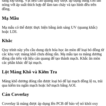
sang lớp đồng. Vật liệu cản quang này được áp dụng bằng con lăn
nóng với áp suất thích hợp để làm tan chảy và tạo hình đều trên
đồng.
Mạ Mẫu
Mạ mẫu có thể được thực hiện bằng ánh sáng UV (quang khắc)
hoặc LDI.
Khắc
Quy trình này yêu cầu dung dịch hóa học ăn mòn để loại bỏ đồng từ
các khu vực màng khô chưa đóng rắn. Mạ mẫu tạo ra màng dương
đóng rắn trên vật liệu cản quang để tạo thành mạch. Khắc ăn mòn
các phần khác để lại mạch.
Lột Màng Khô và Kiểm Tra
Màng khô dương đóng rắn được loại bỏ để lại mạch đồng lộ ra, trải
qua kiểm tra ngắn mạch hoặc hở mạch bằng AOI.
Cán Coverlay
Coverlay là màng được áp dụng lên PCB để bảo vệ nó khỏi oxy