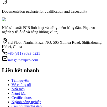
Documentation package for qualification and traceability
Nhà sản xuất PCB linh hoạt và cứng-mềm hàng đầu. Phục vụ
ngành y tế, ô tô và hàng không vũ trụ.
3rd Floor, Nanhai Plaza, NO. 505 Xinhua Road, Shijiazhuang,
Hebei, China
+86 (311) 8693-5221
sales@flexipcb.com
Liên kết nhanh
Tài nguyên
Về chúng tôi
Nhà máy
Năng lực
Certifications
Ngành công nghiệp
Câu hỏi thường gặp