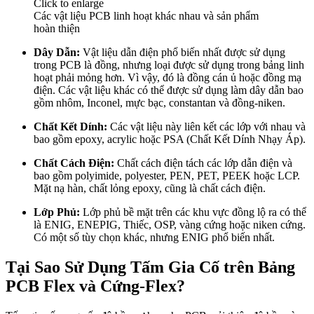
Click to enlarge
Các vật liệu PCB linh hoạt khác nhau và sản phẩm
hoàn thiện
Dây Dẫn:
Vật liệu dẫn điện phổ biến nhất được sử dụng
trong PCB là đồng, nhưng loại được sử dụng trong bảng linh
hoạt phải mỏng hơn. Vì vậy, đó là đồng cán ủ hoặc đồng mạ
điện. Các vật liệu khác có thể được sử dụng làm dây dẫn bao
gồm nhôm, Inconel, mực bạc, constantan và đồng-niken.
Chất Kết Dính:
Các vật liệu này liên kết các lớp với nhau và
bao gồm epoxy, acrylic hoặc PSA (Chất Kết Dính Nhạy Áp).
Chất Cách Điện:
Chất cách điện tách các lớp dẫn điện và
bao gồm polyimide, polyester, PEN, PET, PEEK hoặc LCP.
Mặt nạ hàn, chất lỏng epoxy, cũng là chất cách điện.
Lớp Phủ:
Lớp phủ bề mặt trên các khu vực đồng lộ ra có thể
là ENIG, ENEPIG, Thiếc, OSP, vàng cứng hoặc niken cứng.
Có một số tùy chọn khác, nhưng ENIG phổ biến nhất.
Tại Sao Sử Dụng Tấm Gia Cố trên Bảng
PCB Flex và Cứng-Flex?