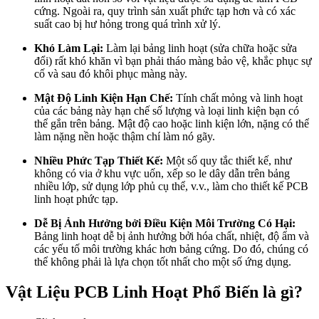
cứng. Ngoài ra, quy trình sản xuất phức tạp hơn và có xác
suất cao bị hư hỏng trong quá trình xử lý.
Khó Làm Lại:
Làm lại bảng linh hoạt (sửa chữa hoặc sửa
đổi) rất khó khăn vì bạn phải tháo màng bảo vệ, khắc phục sự
cố và sau đó khôi phục màng này.
Mật Độ Linh Kiện Hạn Chế:
Tính chất mỏng và linh hoạt
của các bảng này hạn chế số lượng và loại linh kiện bạn có
thể gắn trên bảng. Mật độ cao hoặc linh kiện lớn, nặng có thể
làm nặng nền hoặc thậm chí làm nó gãy.
Nhiều Phức Tạp Thiết Kế:
Một số quy tắc thiết kế, như
không có via ở khu vực uốn, xếp so le dây dẫn trên bảng
nhiều lớp, sử dụng lớp phủ cụ thể, v.v., làm cho thiết kế PCB
linh hoạt phức tạp.
Dễ Bị Ảnh Hưởng bởi Điều Kiện Môi Trường Có Hại:
Bảng linh hoạt dễ bị ảnh hưởng bởi hóa chất, nhiệt, độ ẩm và
các yếu tố môi trường khác hơn bảng cứng. Do đó, chúng có
thể không phải là lựa chọn tốt nhất cho một số ứng dụng.
Vật Liệu PCB Linh Hoạt Phổ Biến là gì?