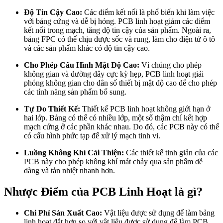
Độ Tin Cậy Cao:
Các điểm kết nối là phổ biến khi làm việc
với bảng cứng và dễ bị hỏng. PCB linh hoạt giảm các điểm
kết nối trong mạch, tăng độ tin cậy của sản phẩm. Ngoài ra,
bảng FPC có thể chịu được sốc và rung, làm cho điện tử ô tô
và các sản phẩm khác có độ tin cậy cao.
Cho Phép Cấu Hình Mật Độ Cao:
Vì chúng cho phép
không gian và đường dây cực kỳ hẹp, PCB linh hoạt giải
phóng không gian cho dân số thiết bị mật độ cao để cho phép
các tính năng sản phẩm bổ sung.
Tự Do Thiết Kế:
Thiết kế PCB linh hoạt không giới hạn ở
hai lớp. Bảng có thể có nhiều lớp, một số thậm chí kết hợp
mạch cứng ở các phần khác nhau. Do đó, các PCB này có thể
có cấu hình phức tạp để xử lý mạch tinh vi.
Luồng Không Khí Cải Thiện:
Các thiết kế tinh giản của các
PCB này cho phép không khí mát chảy qua sản phẩm dễ
dàng và tản nhiệt nhanh hơn.
Nhược Điểm của PCB Linh Hoạt là gì?
Chi Phí Sản Xuất Cao:
Vật liệu được sử dụng để làm bảng
linh hoạt đắt hơn so với vật liệu được sử dụng để làm PCB