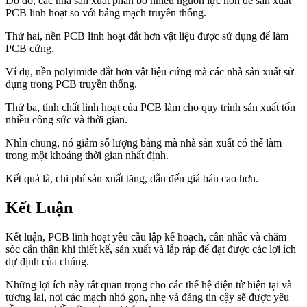
Do đó, các nhà sản xuất phân bổ nhiều nguồn lực hơn để sản xuất
PCB linh hoạt so với bảng mạch truyền thống.
Thứ hai, nền PCB linh hoạt đắt hơn vật liệu được sử dụng để làm
PCB cứng.
Ví dụ, nền polyimide đắt hơn vật liệu cứng mà các nhà sản xuất sử
dụng trong PCB truyền thống.
Thứ ba, tính chất linh hoạt của PCB làm cho quy trình sản xuất tốn
nhiều công sức và thời gian.
Nhìn chung, nó giảm số lượng bảng mà nhà sản xuất có thể làm
trong một khoảng thời gian nhất định.
Kết quả là, chi phí sản xuất tăng, dẫn đến giá bán cao hơn.
Kết Luận
Kết luận, PCB linh hoạt yêu cầu lập kế hoạch, cân nhắc và chăm
sóc cẩn thận khi thiết kế, sản xuất và lắp ráp để đạt được các lợi ích
dự định của chúng.
Những lợi ích này rất quan trọng cho các thế hệ điện tử hiện tại và
tương lai, nơi các mạch nhỏ gọn, nhẹ và đáng tin cậy sẽ được yêu