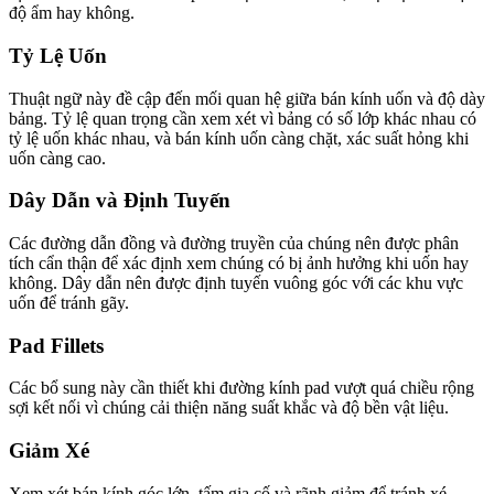
độ ẩm hay không.
Tỷ Lệ Uốn
Thuật ngữ này đề cập đến mối quan hệ giữa bán kính uốn và độ dày
bảng. Tỷ lệ quan trọng cần xem xét vì bảng có số lớp khác nhau có
tỷ lệ uốn khác nhau, và bán kính uốn càng chặt, xác suất hỏng khi
uốn càng cao.
Dây Dẫn và Định Tuyến
Các đường dẫn đồng và đường truyền của chúng nên được phân
tích cẩn thận để xác định xem chúng có bị ảnh hưởng khi uốn hay
không. Dây dẫn nên được định tuyến vuông góc với các khu vực
uốn để tránh gãy.
Pad Fillets
Các bổ sung này cần thiết khi đường kính pad vượt quá chiều rộng
sợi kết nối vì chúng cải thiện năng suất khắc và độ bền vật liệu.
Giảm Xé
Xem xét bán kính góc lớn, tấm gia cố và rãnh giảm để tránh xé