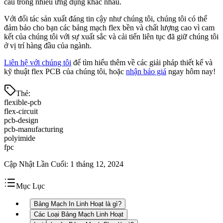
cầu trong nhiều ứng dụng khác nhau.
Với đối tác sản xuất đáng tin cậy như chúng tôi, chúng tôi có thể
đảm bảo cho bạn các bảng mạch flex bền và chất lượng cao vì cam
kết của chúng tôi với sự xuất sắc và cải tiến liên tục đã giữ chúng tôi
ở vị trí hàng đầu của ngành.
Liên hệ với chúng tôi
để tìm hiểu thêm về các giải pháp thiết kế và
kỹ thuật flex PCB của chúng tôi, hoặc
nhận báo giá
ngay hôm nay!
Thẻ
:
flexible-pcb
flex-circuit
pcb-design
pcb-manufacturing
polyimide
fpc
Cập Nhật Lần Cuối
:
1 tháng 12, 2024
Mục Lục
Bảng Mạch In Linh Hoạt là gì?
Các Loại Bảng Mạch Linh Hoạt