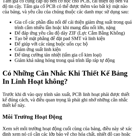
Tấm gia cố cung cấp độ bền cơ học cho PCB, cải thiện độ bền và
độ tin cậy. Tấm gia cố PCB có thể được thêm vào bất kỳ mặt nào
của bảng, và yêu cầu của chúng thuộc các danh mục sử dụng sau:
Gia cố các phần đầu nối để cải thiện giảm ứng suất trong quá
trình cắm nhiều lần hoặc khi mang đầu nối lớn, nặng
Để đáp ứng yêu cầu độ dày ZIF (Lực Cắm Bằng Không)
Tạo bề mặt phẳng để đặt pad SMT và linh kiện
Để giúp với các ràng buộc uốn cục bộ
Giảm ứng suất linh kiện
Để tăng cường tản nhiệt (tấm gia cố kim loại)
Giảm khả năng hỏng trong quá trình lắp ráp tự động
Có Những Cân Nhắc Khi Thiết Kế Bảng
In Linh Hoạt không?
Trước khi đi vào quy trình sản xuất, PCB linh hoạt phải được thiết
kế đúng cách, và điều quan trọng là phải ghi nhớ những cân nhắc
thiết kế này.
Môi Trường Hoạt Động
Xem xét môi trường hoạt động cuối cùng của bảng, điều này sẽ xác
định xem nó có cần các lớp bảo vệ cho hóa chất, nhiệt độ cao hoặc