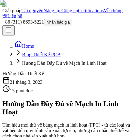
Giải pháp
Tài nguyên
Năng lực
Công cụ
Certifications
Về chúng
tôi
Liên hệ
+86 (311) 8693-5221
Nhận báo giá
Home
Blog Thiết Kế PCB
Hướng Dẫn Đầy Đủ về Mạch In Linh Hoạt
Hướng Dẫn Thiết Kế
21 tháng 3, 2023
15
phút đọc
Hướng Dẫn Đầy Đủ về Mạch In Linh
Hoạt
Tìm hiểu mọi thứ về bảng mạch in linh hoạt (FPC) - từ các loại và
vật liệu đến quy trình sản xuất, lợi ích, những cân nhắc thiết kế và
cách chọn nhà sản xuất phù hợp.