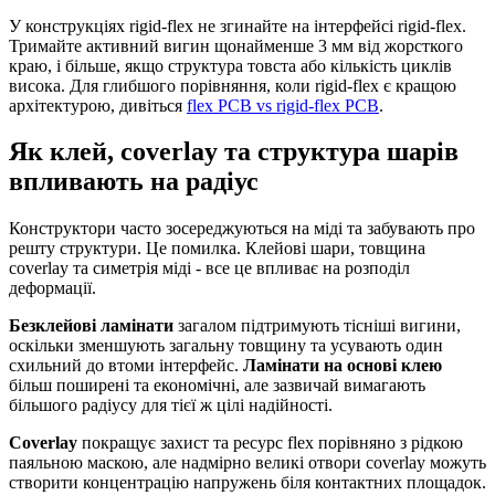
У конструкціях rigid-flex не згинайте на інтерфейсі rigid-flex.
Тримайте активний вигин щонайменше 3 мм від жорсткого
краю, і більше, якщо структура товста або кількість циклів
висока. Для глибшого порівняння, коли rigid-flex є кращою
архітектурою, дивіться
flex PCB vs rigid-flex PCB
.
Як клей, coverlay та структура шарів
впливають на радіус
Конструктори часто зосереджуються на міді та забувають про
решту структури. Це помилка. Клейові шари, товщина
coverlay та симетрія міді - все це впливає на розподіл
деформації.
Безклейові ламінати
загалом підтримують тісніші вигини,
оскільки зменшують загальну товщину та усувають один
схильний до втоми інтерфейс.
Ламінати на основі клею
більш поширені та економічні, але зазвичай вимагають
більшого радіусу для тієї ж цілі надійності.
Coverlay
покращує захист та ресурс flex порівняно з рідкою
паяльною маскою, але надмірно великі отвори coverlay можуть
створити концентрацію напружень біля контактних площадок.