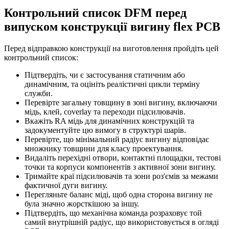
Контрольний список DFM перед
випуском конструкції вигину flex PCB
Перед відправкою конструкції на виготовлення пройдіть цей
контрольний список:
Підтвердіть, чи є застосування статичним або
динамічним, та оцініть реалістичні цикли терміну
служби.
Перевірте загальну товщину в зоні вигину, включаючи
мідь, клей, coverlay та переходи підсилювачів.
Вкажіть RA мідь для динамічних конструкцій та
задокументуйте цю вимогу в структурі шарів.
Перевірте, що мінімальний радіус вигину відповідає
множнику товщини для класу проектування.
Видаліть перехідні отвори, контактні площадки, тестові
точки та корпуси компонентів з активної зони вигину.
Тримайте краї підсилювачів та зони роз'ємів за межами
фактичної дуги вигину.
Перегляньте баланс міді, щоб одна сторона вигину не
була значно жорсткішою за іншу.
Підтвердіть, що механічна команда розраховує той
самий внутрішній радіус, що використовується в огляді