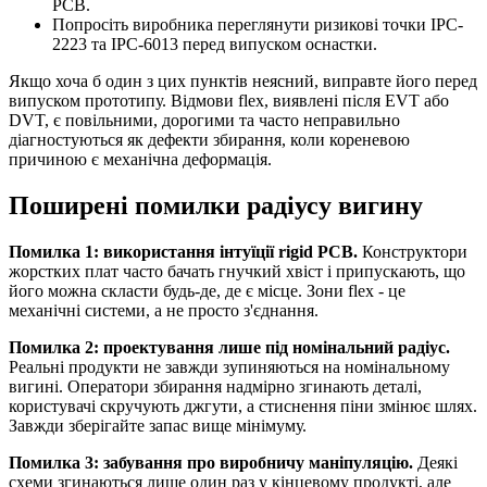
PCB.
Попросіть виробника переглянути ризикові точки IPC-
2223 та IPC-6013 перед випуском оснастки.
Якщо хоча б один з цих пунктів неясний, виправте його перед
випуском прототипу. Відмови flex, виявлені після EVT або
DVT, є повільними, дорогими та часто неправильно
діагностуються як дефекти збирання, коли кореневою
причиною є механічна деформація.
Поширені помилки радіусу вигину
Помилка 1: використання інтуїції rigid PCB.
Конструктори
жорстких плат часто бачать гнучкий хвіст і припускають, що
його можна скласти будь-де, де є місце. Зони flex - це
механічні системи, а не просто з'єднання.
Помилка 2: проектування лише під номінальний радіус.
Реальні продукти не завжди зупиняються на номінальному
вигині. Оператори збирання надмірно згинають деталі,
користувачі скручують джгути, а стиснення піни змінює шлях.
Завжди зберігайте запас вище мінімуму.
Помилка 3: забування про виробничу маніпуляцію.
Деякі
схеми згинаються лише один раз у кінцевому продукті, але