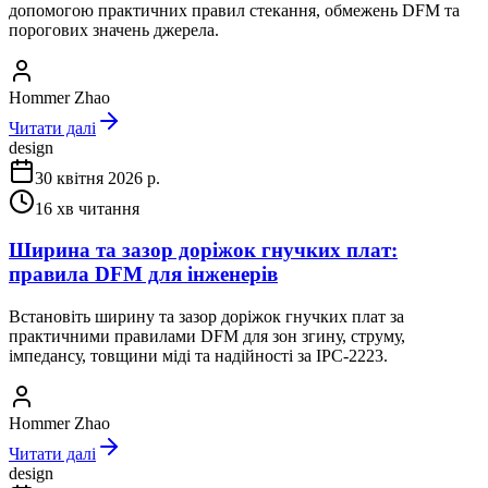
допомогою практичних правил стекання, обмежень DFM та
порогових значень джерела.
Hommer Zhao
Читати далі
design
30 квітня 2026 р.
16
хв читання
Ширина та зазор доріжок гнучких плат:
правила DFM для інженерів
Встановіть ширину та зазор доріжок гнучких плат за
практичними правилами DFM для зон згину, струму,
імпедансу, товщини міді та надійності за IPC-2223.
Hommer Zhao
Читати далі
design