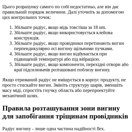
Цього розрахунку самого по собі недостатньо, але він дає
правильний порядок величини. Далі уточніть за допомогою
цих контрольних точок:
Збільште радіус, якщо мідь товстіша за 18 um.
Збільште радіус, якщо використовується клейова
конструкція.
Збільште радіус, якщо провідники перетинають вигин
перпендикулярно осі вигину щільними пучками.
Збільште радіус, якщо вигин відбувається при
підвищеній температурі або під вібрацією.
Збільште радіус, якщо компоненти, перехідні отвори або
краї підсилювачів розташовані поблизу вигину.
Якщо отриманий радіус не вміщується в корпус продукту, не
просто стискайте вигин. Змініть структуру шарів, зменшіть
масу міді, спростіть гнучку область або перепроектуйте
механічний шлях.
Правила розташування зони вигину
для запобігання тріщинам провідників
Радіус вигину - лише одна частина надійності flex.