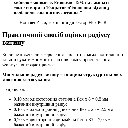
хибною економією. Економія 15% на ламінаті
може створити 10-кратне збільшення відмов у
полі, коли зона вигину активна."
— Hommer Zhao, технічний директор FlexiPCB
Практичний спосіб оцінки радіусу
вигину
Корисне інженерне скорочення - почати із загальної товщини
та застосувати множник на основі класу проектування.
Формула виглядає просто:
Мінімальний радіус вигину = товщина структури шарів x
множник застосування
Наприклад:
0,10 мм одностороння статична flex x 8 = 0,8 мм
бажаний внутрішній радіус
0,10 мм одностороння динамічна flex x 25 = 2,5 мм
бажаний внутрішній радіус
0,20 мм двостороння динамічна flex x 35 = 7,0 мм
бажаний внутрішній радіус