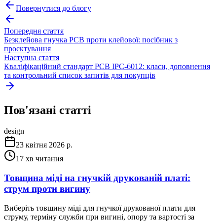
Повернутися до блогу
Попередня стаття
Безклейова гнучка PCB проти клейової: посібник з
проєктування
Наступна стаття
Кваліфікаційний стандарт PCB IPC-6012: класи, доповнення
та контрольний список запитів для покупців
Пов'язані статті
design
23 квітня 2026 р.
17
хв читання
Товщина міді на гнучкій друкованій платі:
струм проти вигину
Виберіть товщину міді для гнучкої друкованої плати для
струму, терміну служби при вигині, опору та вартості за