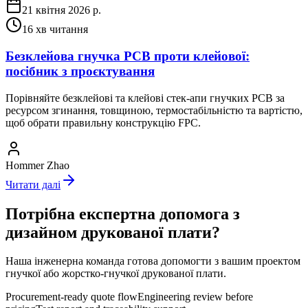
21 квітня 2026 р.
16
хв читання
Безклейова гнучка PCB проти клейової:
посібник з проєктування
Порівняйте безклейові та клейові стек-апи гнучких PCB за
ресурсом згинання, товщиною, термостабільністю та вартістю,
щоб обрати правильну конструкцію FPC.
Hommer Zhao
Читати далі
Потрібна експертна допомога з
дизайном друкованої плати?
Наша інженерна команда готова допомогти з вашим проектом
гнучкої або жорстко-гнучкої друкованої плати.
Procurement-ready quote flow
Engineering review before