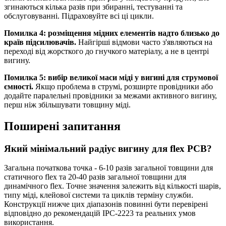
згинаються кілька разів при збиранні, тестуванні та
обслуговуванні. Підраховуйте всі ці цикли.
Помилка 4: розміщення мідних елементів надто близько до
країв підсилювачів.
Найгірші відмови часто з'являються на
переході від жорсткого до гнучкого матеріалу, а не в центрі
вигину.
Помилка 5: вибір великої маси міді у вигині для струмової
ємності.
Якщо проблема в струмі, розширте провідники або
додайте паралельні провідники за межами активного вигину,
перш ніж збільшувати товщину міді.
Поширені запитання
Який мінімальний радіус вигину для flex PCB?
Загальна початкова точка - 6-10 разів загальної товщини для
статичного flex та 20-40 разів загальної товщини для
динамічного flex. Точне значення залежить від кількості шарів,
типу міді, клейової системи та циклів терміну служби.
Конструкції нижче цих діапазонів повинні бути перевірені
відповідно до рекомендацій IPC-2223 та реальних умов
використання.