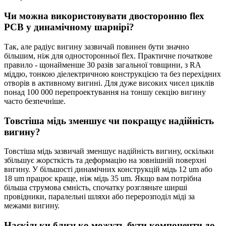
Чи можна використовувати двосторонню flex
PCB у динамічному шарнірі?
Так, але радіус вигину зазвичай повинен бути значно
більшим, ніж для односторонньої flex. Практичне початкове
правило - щонайменше 30 разів загальної товщини, з RA
міддю, тонкою діелектричною конструкцією та без перехідних
отворів в активному вигині. Для дуже високих чисел циклів
понад 100 000 перепроектування на тоншу секцію вигину
часто безпечніше.
Товстіша мідь зменшує чи покращує надійність
вигину?
Товстіша мідь зазвичай зменшує надійність вигину, оскільки
збільшує жорсткість та деформацію на зовнішній поверхні
вигину. У більшості динамічних конструкцій мідь 12 um або
18 um працює краще, ніж мідь 35 um. Якщо вам потрібна
більша струмова ємність, спочатку розгляньте ширші
провідники, паралельні шляхи або перерозподіл міді за
межами вигину.
Наскільки близько можуть бути компоненти до