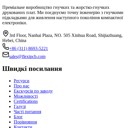
Преміальне виробництво гнучких та жорстко-гнучких
друкованих плат. Ми поєднуємо точну інженерію з гнучкими
підкладками для живлення наступного покоління компактної
електроніки.
3rd Floor, Nanhai Plaza, NO. 505 Xinhua Road, Shijiazhuang,
Hebei, China
+86 (311) 8693-5221
sales@flexipcb.com
Швидкі посилання
Ресурси
Про нас
Екскурсія по заводу
Можливості
Certifications
Галузі
Часті питання
Блог
Порівняння
Контакти