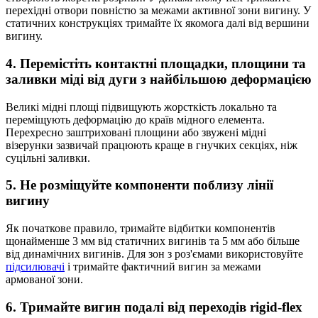
перехідні отвори повністю за межами активної зони вигину. У
статичних конструкціях тримайте їх якомога далі від вершини
вигину.
4. Перемістіть контактні площадки, площини та
заливки міді від дуги з найбільшою деформацією
Великі мідні площі підвищують жорсткість локально та
переміщують деформацію до країв мідного елемента.
Перехресно заштриховані площини або звужені мідні
візерунки зазвичай працюють краще в гнучких секціях, ніж
суцільні заливки.
5. Не розміщуйте компоненти поблизу лінії
вигину
Як початкове правило, тримайте відбитки компонентів
щонайменше 3 мм від статичних вигинів та 5 мм або більше
від динамічних вигинів. Для зон з роз'ємами використовуйте
підсилювачі
і тримайте фактичний вигин за межами
армованої зони.
6. Тримайте вигин подалі від переходів rigid-flex