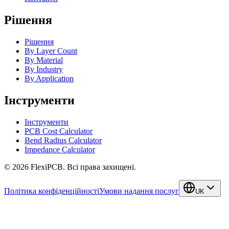
Рішення
Рішення
By Layer Count
By Material
By Industry
By Application
Інструменти
Інструменти
PCB Cost Calculator
Bend Radius Calculator
Impedance Calculator
©
2026
FlexiPCB
.
Всі права захищені.
Політика конфіденційності
Умови надання послуг
UK