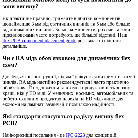
зони вигину?
Як практичне правило, тримайте відбитки компонентів
щонайменше 3 мм від статичних вигинів та 5 мм або більше
від динамічних вигинів. Більші компоненти, роз'єми та зони з
підсилювачами часто потребують ще більшої відстані. Наш
flex PCB component placement guide
розглядає ці відстані
детальніше.
Чи є RA мідь обов'язковою для динамічних flex
схем?
Для будь-якої конструкції, від якої очікується витримати тисячі
циклів, RA мідь настійно рекомендується і часто практично
обов'язкова. Її подовження та втомна продуктивність значно
кращі, ніж у ED міді. У медичних, носимих, автомобільних та
робототехнічних продуктах перехід на ED мідь лише для
економії на ламінаті зазвичай є помилкою надійності.
Які стандарти стосуються радіусу вигину flex
PCB?
Найкорисніші посилання - це
IPC-2223
для концепцій