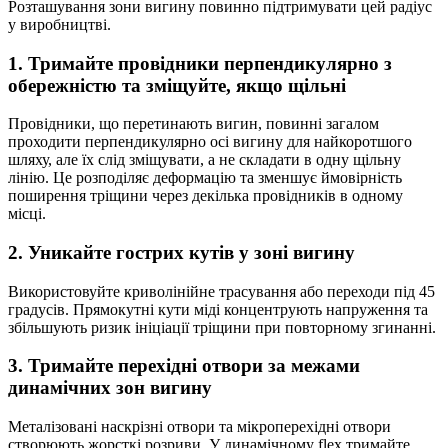
Розташування зони вигину повинно підтримувати цей радіус
у виробництві.
1. Тримайте провідники перпендикулярно з
обережністю та зміщуйте, якщо щільні
Провідники, що перетинають вигин, повинні загалом
проходити перпендикулярно осі вигину для найкоротшого
шляху, але їх слід зміщувати, а не складати в одну щільну
лінію. Це розподіляє деформацію та зменшує ймовірність
поширення тріщини через декілька провідників в одному
місці.
2. Уникайте гострих кутів у зоні вигину
Використовуйте криволінійне трасування або переходи під 45
градусів. Прямокутні кути міді концентрують напруження та
збільшують ризик ініціації тріщини при повторному згинанні.
3. Тримайте перехідні отвори за межами
динамічних зон вигину
Металізовані наскрізні отвори та мікроперехідні отвори
створюють жорсткі розриви. У динамічному flex тримайте