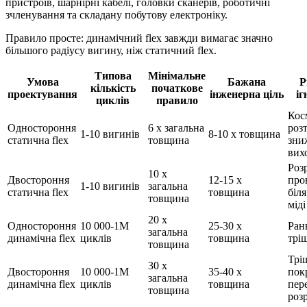
пристроїв, шарнірні кабелі, головки сканерів, роботичні
зчленування та складану побутову електроніку.
Правило просте: динамічний flex завжди вимагає значно
більшого радіусу вигину, ніж статичний flex.
Типова
Мінімальне
Умова
Бажана
Р
кількість
початкове
проектування
інженерна ціль
іг
циклів
правило
Кос
Одностороння
6 x загальна
роз
1-10 вигинів
8-10 x товщина
статична flex
товщина
зни
вих
Роз
10 x
Двостороння
12-15 x
про
1-10 вигинів
загальна
статична flex
товщина
біл
товщина
міді
20 x
Одностороння
10 000-1M
25-30 x
Ран
загальна
динамічна flex
циклів
товщина
трі
товщина
Трі
30 x
Двостороння
10 000-1M
35-40 x
пок
загальна
динамічна flex
циклів
товщина
пер
товщина
роз