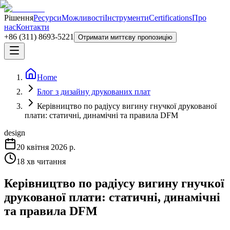
Рішення
Ресурси
Можливості
Інструменти
Certifications
Про
нас
Контакти
+86 (311) 8693-5221
Отримати миттєву пропозицію
Home
Блог з дизайну друкованих плат
Керівництво по радіусу вигину гнучкої друкованої
плати: статичні, динамічні та правила DFM
design
20 квітня 2026 р.
18
хв читання
Керівництво по радіусу вигину гнучкої
друкованої плати: статичні, динамічні
та правила DFM