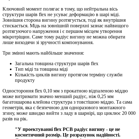
Ключовий момент полягає в тому, що нейтральна вісь
структури шарів flex не усуває деформацію в шарі міді.
Зовнішня сторона вигину розтягується, тоді як внутрішня
стискається. Мідь на зовнішній поверхні зазнає найвищого
розтягуючого напруження і є першим місцем утворення
мікротріщин. Саме тому радіус вигину не можна обирати
лише виходячи зі зручності компонування.
Три змінні мають найбільше значення:
Загальна товщина структури шарів flex
Тип міді та товщина міді
Кількість циклів вигину протягом терміну служби
продукту
Одностороння flex 0,10 мм з прокатною відпаленою міддю
може витримати значно менший радіус, ніж 0,25 мм
багатошарова клейова структура з товстішою міддю. Та сама
геометрія, яка є безпечною для одноразового монтажного
згину, може швидко вийти з ладу в шарнірі, що циклює 20 000
разів на рік.
"У проектуванні flex PCB радіус вигину - це не
косметичний розмір. Це розрахунок надійності.