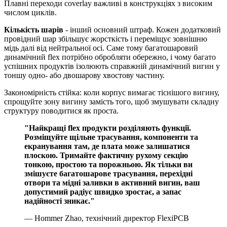
Плавні переходи coverlay важливі в конструкціях з високим
числом циклів.
Кількість шарів
- інший основний штраф. Кожен додатковий
провідний шар збільшує жорсткість і переміщує зовнішню
мідь далі від нейтральної осі. Саме тому багатошаровий
динамічний flex потрібно обробляти обережно, і чому багато
успішних продуктів ізолюють справжній динамічний вигин у
тоншу одно- або двошарову хвостову частину.
Закономірність стійка: коли корпус вимагає тіснішого вигину,
спрощуйте зону вигину замість того, щоб змушувати складну
структуру поводитися як проста.
"Найкращі flex продукти розділяють функції.
Розміщуйте щільне трасування, компоненти та
екранування там, де плата може залишатися
плоскою. Тримайте фактичну рухому секцію
тонкою, простою та порожньою. Як тільки ви
змішуєте багатошарове трасування, перехідні
отвори та мідні заливки в активний вигин, ваш
допустимий радіус швидко зростає, а запас
надійності зникає."
— Hommer Zhao, технічний директор FlexiPCB