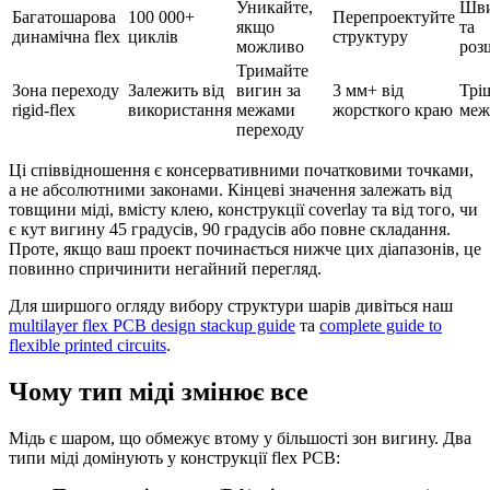
Уникайте,
Шви
Багатошарова
100 000+
Перепроектуйте
якщо
та
динамічна flex
циклів
структуру
можливо
роз
Тримайте
Зона переходу
Залежить від
вигин за
3 мм+ від
Трі
rigid-flex
використання
межами
жорсткого краю
межі
переходу
Ці співвідношення є консервативними початковими точками,
а не абсолютними законами. Кінцеві значення залежать від
товщини міді, вмісту клею, конструкції coverlay та від того, чи
є кут вигину 45 градусів, 90 градусів або повне складання.
Проте, якщо ваш проект починається нижче цих діапазонів, це
повинно спричинити негайний перегляд.
Для ширшого огляду вибору структури шарів дивіться наш
multilayer flex PCB design stackup guide
та
complete guide to
flexible printed circuits
.
Чому тип міді змінює все
Мідь є шаром, що обмежує втому у більшості зон вигину. Два
типи міді домінують у конструкції flex PCB: