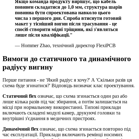
Якщо команда продукту вирішує, що кабель
повинен складатися до 1,0 мм, структура шарів
повинна бути спроектована навколо цього
числа з першого дня. Спроба втиснути готовий
макет у тісніший вигин після трасування - це
спосіб створити мідні тріщини, які з'являться
лише після кваліфікації."
— Hommer Zhao, технічний директор FlexiPCB
Вимоги до статичного та динамічного
радіусу вигину
Перше питання - не 'Який радіус я хочу?' А 'Скільки разів ця
схема буде згинатися?' Відповідь визначає клас проектування.
Статичний flex
означає, що схема згинається один раз або
лише кілька разів під час збирання, а потім залишається на
місці при нормальному використанні. Типові приклади
включають складені модулі камер, друкуючі головки та
внутрішні з'єднання в медичних пристроях.
Динамічний flex
означає, що схема згинається повторно під
час експлуатації. Приклади включають ремінці носимих