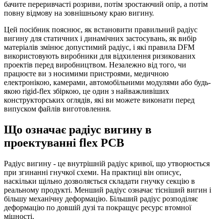
бачите переривчасті розриви, потім зростаючий опір, а потім
повну відмову на зовнішньому краю вигину.
Цей посібник пояснює, як встановити правильний радіус
вигину для статичних і динамічних застосувань, як вибір
матеріалів змінює допустимий радіус, і які правила DFM
використовують виробники для відхилення ризикованих
проектів перед виробництвом. Незалежно від того, чи
працюєте ви з носимими пристроями, медичною
електронікою, камерами, автомобільними модулями або будь-
якою rigid-flex збіркою, це один з найважливіших
конструкторських оглядів, які ви можете виконати перед
випуском файлів виготовлення.
Що означає радіус вигину в
проектуванні flex PCB
Радіус вигину - це внутрішній радіус кривої, що утворюється
при згинанні гнучкої схеми. На практиці він описує,
наскільки щільно дозволяється складати гнучку секцію в
реальному продукті. Менший радіус означає тісніший вигин і
більшу механічну деформацію. Більший радіус розподіляє
деформацію по довшій дузі та покращує ресурс втомної
міцності.