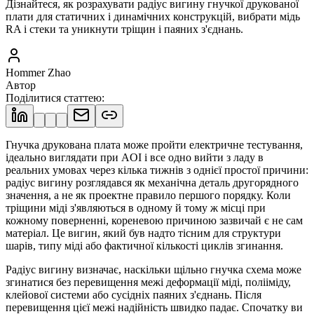
Дізнайтеся, як розрахувати радіус вигину гнучкої друкованої
плати для статичних і динамічних конструкцій, вибрати мідь
RA і стеки та уникнути тріщин і паяних з'єднань.
Hommer Zhao
Автор
Поділитися статтею
:
Гнучка друкована плата може пройти електричне тестування,
ідеально виглядати при AOI і все одно вийти з ладу в
реальних умовах через кілька тижнів з однієї простої причини:
радіус вигину розглядався як механічна деталь другорядного
значення, а не як проектне правило першого порядку. Коли
тріщини міді з'являються в одному й тому ж місці при
кожному поверненні, кореневою причиною зазвичай є не сам
матеріал. Це вигин, який був надто тісним для структури
шарів, типу міді або фактичної кількості циклів згинання.
Радіус вигину визначає, наскільки щільно гнучка схема може
згинатися без перевищення межі деформації міді, полііміду,
клейової системи або сусідніх паяних з'єднань. Після
перевищення цієї межі надійність швидко падає. Спочатку ви