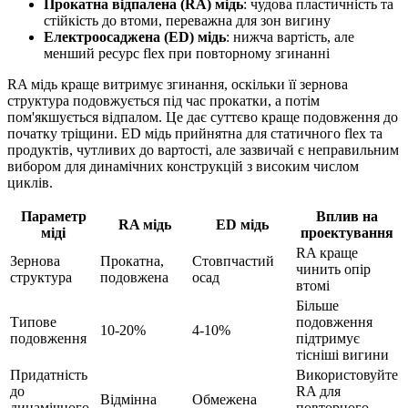
Прокатна відпалена (RA) мідь
: чудова пластичність та
стійкість до втоми, переважна для зон вигину
Електроосаджена (ED) мідь
: нижча вартість, але
менший ресурс flex при повторному згинанні
RA мідь краще витримує згинання, оскільки її зернова
структура подовжується під час прокатки, а потім
пом'якшується відпалом. Це дає суттєво краще подовження до
початку тріщини. ED мідь прийнятна для статичного flex та
продуктів, чутливих до вартості, але зазвичай є неправильним
вибором для динамічних конструкцій з високим числом
циклів.
Параметр
Вплив на
RA мідь
ED мідь
міді
проектування
RA краще
Зернова
Прокатна,
Стовпчастий
чинить опір
структура
подовжена
осад
втомі
Більше
Типове
подовження
10-20%
4-10%
подовження
підтримує
тісніші вигини
Придатність
Використовуйте
до
RA для
Відмінна
Обмежена
динамічного
повторного