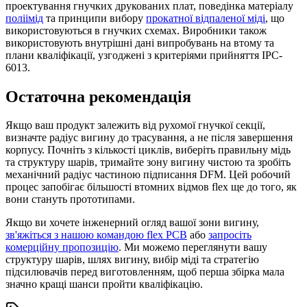
проектування гнучких друкованих плат, поведінка матеріалу
поліімід
та принципи вибору
прокатної відпаленої міді
, що
використовуються в гнучких схемах. Виробники також
використовують внутрішні дані випробувань на втому та
плани кваліфікації, узгоджені з критеріями прийняття IPC-
6013.
Остаточна рекомендація
Якщо ваш продукт залежить від рухомої гнучкої секції,
визначте радіус вигину до трасування, а не після завершення
корпусу. Почніть з кількості циклів, виберіть правильну мідь
та структуру шарів, тримайте зону вигину чистою та зробіть
механічний радіус частиною підписання DFM. Цей робочий
процес запобігає більшості втомних відмов flex ще до того, як
вони стануть прототипами.
Якщо ви хочете інженерний огляд вашої зони вигину,
зв'яжіться з нашою командою flex PCB
або
запросіть
комерційну пропозицію
. Ми можемо переглянути вашу
структуру шарів, шлях вигину, вибір міді та стратегію
підсилювачів перед виготовленням, щоб перша збірка мала
значно кращі шанси пройти кваліфікацію.