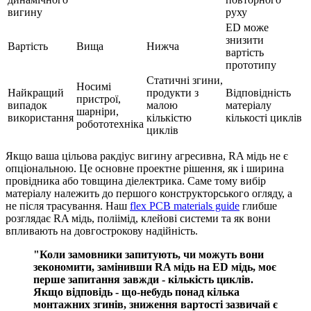
вигину
руху
ED може
знизити
Вартість
Вища
Нижча
вартість
прототипу
Статичні згини,
Носимі
Найкращий
продукти з
Відповідність
пристрої,
випадок
малою
матеріалу
шарніри,
використання
кількістю
кількості циклів
робототехніка
циклів
Якщо ваша цільова ракдіус вигину агресивна, RA мідь не є
опціональною. Це основне проектне рішення, як і ширина
провідника або товщина діелектрика. Саме тому вибір
матеріалу належить до першого конструкторського огляду, а
не після трасування. Наш
flex PCB materials guide
глибше
розглядає RA мідь, поліімід, клейові системи та як вони
впливають на довгострокову надійність.
"Коли замовники запитують, чи можуть вони
зекономити, замінивши RA мідь на ED мідь, моє
перше запитання завжди - кількість циклів.
Якщо відповідь - що-небудь понад кілька
монтажних згинів, зниження вартості зазвичай є