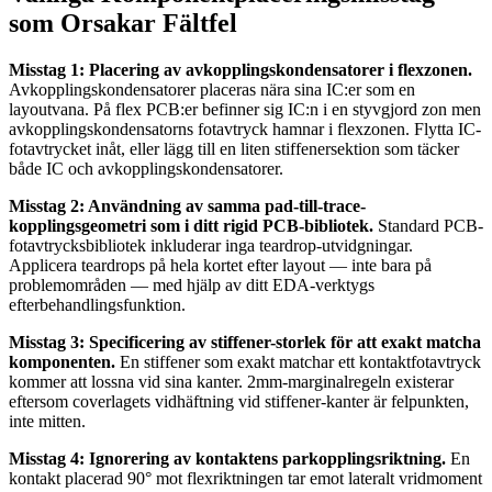
som Orsakar Fältfel
Misstag 1: Placering av avkopplingskondensatorer i flexzonen.
Avkopplingskondensatorer placeras nära sina IC:er som en
layoutvana. På flex PCB:er befinner sig IC:n i en styvgjord zon men
avkopplingskondensatorns fotavtryck hamnar i flexzonen. Flytta IC-
fotavtrycket inåt, eller lägg till en liten stiffenersektion som täcker
både IC och avkopplingskondensatorer.
Misstag 2: Användning av samma pad-till-trace-
kopplingsgeometri som i ditt rigid PCB-bibliotek.
Standard PCB-
fotavtrycksbibliotek inkluderar inga teardrop-utvidgningar.
Applicera teardrops på hela kortet efter layout — inte bara på
problemområden — med hjälp av ditt EDA-verktygs
efterbehandlingsfunktion.
Misstag 3: Specificering av stiffener-storlek för att exakt matcha
komponenten.
En stiffener som exakt matchar ett kontaktfotavtryck
kommer att lossna vid sina kanter. 2mm-marginalregeln existerar
eftersom coverlagets vidhäftning vid stiffener-kanter är felpunkten,
inte mitten.
Misstag 4: Ignorering av kontaktens parkopplingsriktning.
En
kontakt placerad 90° mot flexriktningen tar emot lateralt vridmoment