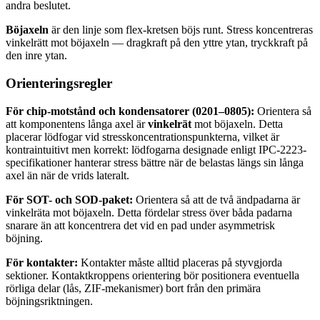
andra beslutet.
Böjaxeln
är den linje som flex-kretsen böjs runt. Stress koncentreras
vinkelrätt mot böjaxeln — dragkraft på den yttre ytan, tryckkraft på
den inre ytan.
Orienteringsregler
För chip-motstånd och kondensatorer (0201–0805):
Orientera så
att komponentens långa axel är
vinkelrät
mot böjaxeln. Detta
placerar lödfogar vid stresskoncentrationspunkterna, vilket är
kontraintuitivt men korrekt: lödfogarna designade enligt IPC-2223-
specifikationer hanterar stress bättre när de belastas längs sin långa
axel än när de vrids lateralt.
För SOT- och SOD-paket:
Orientera så att de två ändpadarna är
vinkelräta mot böjaxeln. Detta fördelar stress över båda padarna
snarare än att koncentrera det vid en pad under asymmetrisk
böjning.
För kontakter:
Kontakter måste alltid placeras på styvgjorda
sektioner. Kontaktkroppens orientering bör positionera eventuella
rörliga delar (lås, ZIF-mekanismer) bort från den primära
böjningsriktningen.