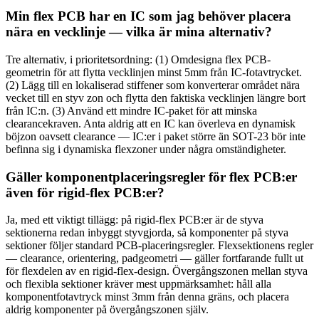
Min flex PCB har en IC som jag behöver placera
nära en vecklinje — vilka är mina alternativ?
Tre alternativ, i prioritetsordning: (1) Omdesigna flex PCB-
geometrin för att flytta vecklinjen minst 5mm från IC-fotavtrycket.
(2) Lägg till en lokaliserad stiffener som konverterar området nära
vecket till en styv zon och flytta den faktiska vecklinjen längre bort
från IC:n. (3) Använd ett mindre IC-paket för att minska
clearancekraven. Anta aldrig att en IC kan överleva en dynamisk
böjzon oavsett clearance — IC:er i paket större än SOT-23 bör inte
befinna sig i dynamiska flexzoner under några omständigheter.
Gäller komponentplaceringsregler för flex PCB:er
även för rigid-flex PCB:er?
Ja, med ett viktigt tillägg: på rigid-flex PCB:er är de styva
sektionerna redan inbyggt styvgjorda, så komponenter på styva
sektioner följer standard PCB-placeringsregler. Flexsektionens regler
— clearance, orientering, padgeometri — gäller fortfarande fullt ut
för flexdelen av en rigid-flex-design. Övergångszonen mellan styva
och flexibla sektioner kräver mest uppmärksamhet: håll alla
komponentfotavtryck minst 3mm från denna gräns, och placera
aldrig komponenter på övergångszonen själv.