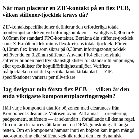
När man placerar en ZIF-kontakt på en flex PCB,
vilken stiffener-tjocklek krävs då?
ZIF-kontaktspecifikationer definierar den erforderliga totala
monteringstjockleken vid inforingspunkten — vanligtvis 0,30mm ±
0,05mm för standard FPC-kontakter. Beräkna din stiffener-tjocklek
som: ZIF-måltjocklek minus flex-kretsens totala tjocklek. För en
0,10mm flex-krets som siktar på 0,30mm inforingszonstjocklek
behöver du en 0,20mm stiffener. Använd FR4 eller polyimid
stiffener bunden med tryckkänsligt klister för standardtillämpningar,
eller epoxiklister för högtillförlitlighetsmiljöer. Verifiera
måltjockleken mot ditt specifika kontaktdatablad — ZIF-
specifikationer varierar per tillverkare.
Jag designar min första flex PCB — vilken är den
enda viktigaste komponentplaceringsregeln?
Håll varje komponent utanför böjzonen med clearances från
Komponent-Clearance-Matrisen ovan. Allt annat — orientering,
padgeometri, stiffeners — är sekundärt i förhållande till denna regel.
Om du får clearances rätt kommer en DFM-granskning att fånga
resten. Om en komponent hamnar inuti en böjzon kan ingen mängd
pad-optimering eller stiffener-teknik rädda den i en dynamisk