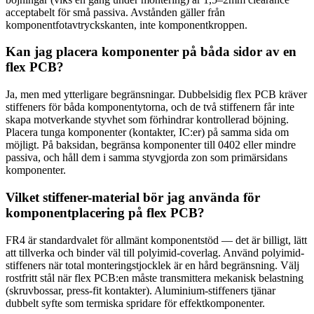
acceptabelt för små passiva. Avstånden gäller från
komponentfotavtryckskanten, inte komponentkroppen.
Kan jag placera komponenter på båda sidor av en
flex PCB?
Ja, men med ytterligare begränsningar. Dubbelsidig flex PCB kräver
stiffeners för båda komponentytorna, och de två stiffenern får inte
skapa motverkande styvhet som förhindrar kontrollerad böjning.
Placera tunga komponenter (kontakter, IC:er) på samma sida om
möjligt. På baksidan, begränsa komponenter till 0402 eller mindre
passiva, och håll dem i samma styvgjorda zon som primärsidans
komponenter.
Vilket stiffener-material bör jag använda för
komponentplacering på flex PCB?
FR4 är standardvalet för allmänt komponentstöd — det är billigt, lätt
att tillverka och binder väl till polyimid-coverlag. Använd polyimid-
stiffeners när total monteringstjocklek är en hård begränsning. Välj
rostfritt stål när flex PCB:en måste transmittera mekanisk belastning
(skruvbossar, press-fit kontakter). Aluminium-stiffeners tjänar
dubbelt syfte som termiska spridare för effektkomponenter.