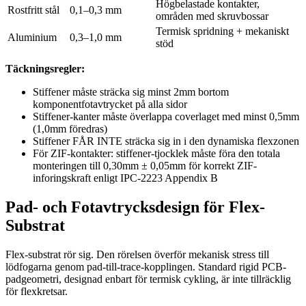
Högbelastade kontakter,
Rostfritt stål
0,1–0,3 mm
områden med skruvbossar
Termisk spridning + mekaniskt
Aluminium
0,3–1,0 mm
stöd
Täckningsregler:
Stiffener måste sträcka sig minst 2mm bortom
komponentfotavtrycket på alla sidor
Stiffener-kanter måste överlappa coverlaget med minst 0,5mm
(1,0mm föredras)
Stiffener FÅR INTE sträcka sig in i den dynamiska flexzonen
För ZIF-kontakter: stiffener-tjocklek måste föra den totala
monteringen till 0,30mm ± 0,05mm för korrekt ZIF-
inforingskraft enligt IPC-2223 Appendix B
Pad- och Fotavtrycksdesign för Flex-
Substrat
Flex-substrat rör sig. Den rörelsen överför mekanisk stress till
lödfogarna genom pad-till-trace-kopplingen. Standard rigid PCB-
padgeometri, designad enbart för termisk cykling, är inte tillräcklig
för flexkretsar.