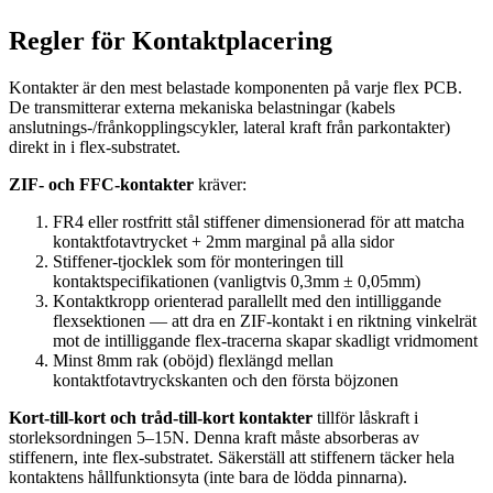
Regler för Kontaktplacering
Kontakter är den mest belastade komponenten på varje flex PCB.
De transmitterar externa mekaniska belastningar (kabels
anslutnings-/frånkopplingscykler, lateral kraft från parkontakter)
direkt in i flex-substratet.
ZIF- och FFC-kontakter
kräver:
FR4 eller rostfritt stål stiffener dimensionerad för att matcha
kontaktfotavtrycket + 2mm marginal på alla sidor
Stiffener-tjocklek som för monteringen till
kontaktspecifikationen (vanligtvis 0,3mm ± 0,05mm)
Kontaktkropp orienterad parallellt med den intilliggande
flexsektionen — att dra en ZIF-kontakt i en riktning vinkelrät
mot de intilliggande flex-tracerna skapar skadligt vridmoment
Minst 8mm rak (oböjd) flexlängd mellan
kontaktfotavtryckskanten och den första böjzonen
Kort-till-kort och tråd-till-kort kontakter
tillför låskraft i
storleksordningen 5–15N. Denna kraft måste absorberas av
stiffenern, inte flex-substratet. Säkerställ att stiffenern täcker hela
kontaktens hållfunktionsyta (inte bara de lödda pinnarna).