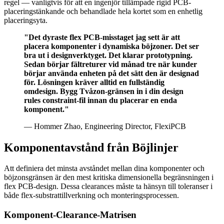
regel — vanligtvis för att en ingenjör tillämpade rigid PCB-
placeringstänkande och behandlade hela kortet som en enhetlig
placeringsyta.
"Det dyraste flex PCB-misstaget jag sett är att
placera komponenter i dynamiska böjzoner. Det ser
bra ut i designverktyget. Det klarar prototypning.
Sedan börjar fältreturer vid månad tre när kunder
börjar använda enheten på det sätt den är designad
för. Lösningen kräver alltid en fullständig
omdesign. Bygg Tvåzon-gränsen in i din design
rules constraint-fil innan du placerar en enda
komponent."
— Hommer Zhao, Engineering Director, FlexiPCB
Komponentavstånd från Böjlinjer
Att definiera det minsta avståndet mellan dina komponenter och
böjzonsgränsen är den mest kritiska dimensionella begränsningen i
flex PCB-design. Dessa clearances måste ta hänsyn till toleranser i
både flex-substrattillverkning och monteringsprocessen.
Komponent-Clearance-Matrisen