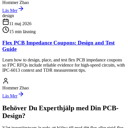
Hommer Zhao
Läs Mer
design
11 maj 2026
15
min läsning
Flex PCB Impedance Coupons: Design and Test
Guide
Learn how to design, place, and test flex PCB impedance coupons
so FPC RFQs include reliable evidence for high-speed circuits, with
IPC-6013 context and TDR measurement tips.
Hommer Zhao
Läs Mer
Behöver Du Experthjälp med Din PCB-
Design?
Vårt ingenjörsteam är redo att hjälpa till med ditt flex eller rigid-flex