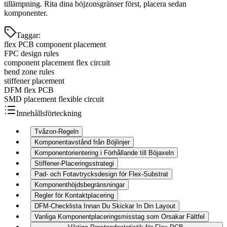
tillämpning. Rita dina böjzonsgränser först, placera sedan
komponenter.
Taggar
:
flex PCB component placement
FPC design rules
component placement flex circuit
bend zone rules
stiffener placement
DFM flex PCB
SMD placement flexible circuit
Innehållsförteckning
Tvåzon-Regeln
Komponentavstånd från Böjlinjer
Komponentorientering i Förhållande till Böjaxeln
Stiffener-Placeringsstrategi
Pad- och Fotavtrycksdesign för Flex-Substrat
Komponenthöjdsbegränsningar
Regler för Kontaktplacering
DFM-Checklista Innan Du Skickar In Din Layout
Vanliga Komponentplaceringsmisstag som Orsakar Fältfel