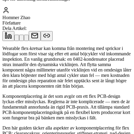
Hommer Zhao
Författare
Dela Artikel
:
Wearable flex-kretsar kan komma från montering med sprickor i
lödfogar som först visar sig efter ett antal böjcykler vid inkommande
inspektion. En vanlig grundorsak: en 0402-kondensator placerad
strax innanför den dynamiska vicklinjen. Att flytta samma
komponent några millimeter utanför vicklinjen vid en omdesign låter
den klara böjtester med högt antal cykler utan fel — men kostnaden
för omdesign plus reparation när felet upptäcks sent är långt högre
än att placera komponenten rätt från början.
Komponentplacering är det som avgör om ett flex PCB-design
lyckas eller misslyckas. Reglerna är inte komplicerade — men de är
fundamentalt annorlunda än rigid PCB-praxis. Att tillämpa standard
PCB-komponentplaceringslogik på en flexibel krets producerar kort
som fungerar bra på bänken men misslyckas i fält.
Den här guiden täcker alla aspekter av komponentplacering för flex
PCB: clearancekrav, orienteringsregler, stiffener-strategi, pad-design