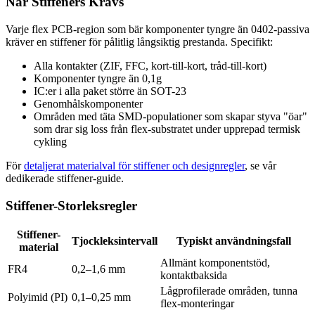
När Stiffeners Krävs
Varje flex PCB-region som bär komponenter tyngre än 0402-passiva
kräver en stiffener för pålitlig långsiktig prestanda. Specifikt:
Alla kontakter (ZIF, FFC, kort-till-kort, tråd-till-kort)
Komponenter tyngre än 0,1g
IC:er i alla paket större än SOT-23
Genomhålskomponenter
Områden med täta SMD-populationer som skapar styva "öar"
som drar sig loss från flex-substratet under upprepad termisk
cykling
För
detaljerat materialval för stiffener och designregler
, se vår
dedikerade stiffener-guide.
Stiffener-Storleksregler
Stiffener-
Tjockleksintervall
Typiskt användningsfall
material
Allmänt komponentstöd,
FR4
0,2–1,6 mm
kontaktbaksida
Lågprofilerade områden, tunna
Polyimid (PI)
0,1–0,25 mm
flex-monteringar