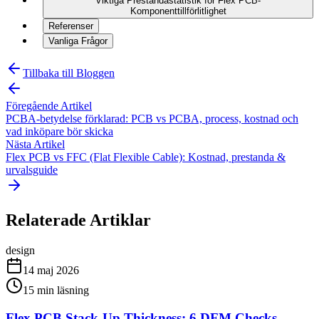
Viktiga Prestandastatistik för Flex PCB-
Komponenttillförlitlighet
Referenser
Vanliga Frågor
Tillbaka till Bloggen
Föregående Artikel
PCBA-betydelse förklarad: PCB vs PCBA, process, kostnad och
vad inköpare bör skicka
Nästa Artikel
Flex PCB vs FFC (Flat Flexible Cable): Kostnad, prestanda &
urvalsguide
Relaterade Artiklar
design
14 maj 2026
15
min läsning
Flex PCB Stack-Up Thickness: 6 DFM Checks