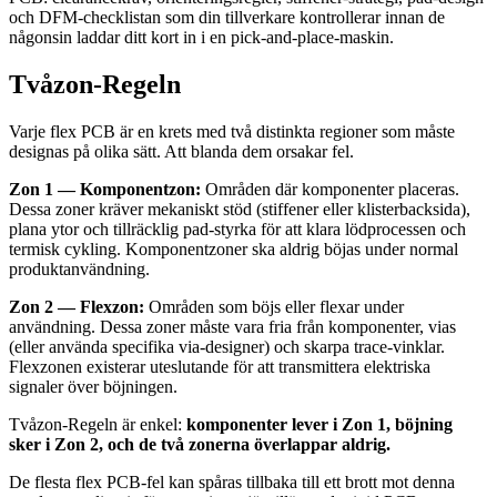
och DFM-checklistan som din tillverkare kontrollerar innan de
någonsin laddar ditt kort in i en pick-and-place-maskin.
Tvåzon-Regeln
Varje flex PCB är en krets med två distinkta regioner som måste
designas på olika sätt. Att blanda dem orsakar fel.
Zon 1 — Komponentzon:
Områden där komponenter placeras.
Dessa zoner kräver mekaniskt stöd (stiffener eller klisterbacksida),
plana ytor och tillräcklig pad-styrka för att klara lödprocessen och
termisk cykling. Komponentzoner ska aldrig böjas under normal
produktanvändning.
Zon 2 — Flexzon:
Områden som böjs eller flexar under
användning. Dessa zoner måste vara fria från komponenter, vias
(eller använda specifika via-designer) och skarpa trace-vinklar.
Flexzonen existerar uteslutande för att transmittera elektriska
signaler över böjningen.
Tvåzon-Regeln är enkel:
komponenter lever i Zon 1, böjning
sker i Zon 2, och de två zonerna överlappar aldrig.
De flesta flex PCB-fel kan spåras tillbaka till ett brott mot denna