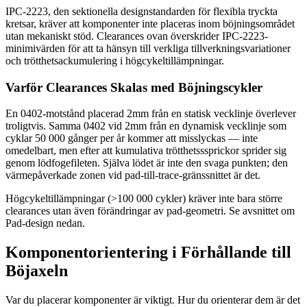
IPC-2223, den sektionella designstandarden för flexibla tryckta
kretsar, kräver att komponenter inte placeras inom böjningsområdet
utan mekaniskt stöd. Clearances ovan överskrider IPC-2223-
minimivärden för att ta hänsyn till verkliga tillverkningsvariationer
och trötthetsackumulering i högcykeltillämpningar.
Varför Clearances Skalas med Böjningscykler
En 0402-motstånd placerad 2mm från en statisk vecklinje överlever
troligtvis. Samma 0402 vid 2mm från en dynamisk vecklinje som
cyklar 50 000 gånger per år kommer att misslyckas — inte
omedelbart, men efter att kumulativa trötthetsssprickor sprider sig
genom lödfogefileten. Själva lödet är inte den svaga punkten; den
värmepåverkade zonen vid pad-till-trace-gränssnittet är det.
Högcykeltillämpningar (>100 000 cykler) kräver inte bara större
clearances utan även förändringar av pad-geometri. Se avsnittet om
Pad-design nedan.
Komponentorientering i Förhållande till
Böjaxeln
Var du placerar komponenter är viktigt. Hur du orienterar dem är det