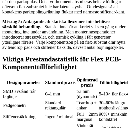
när den parkopplas. Detta vridmoment absorberas helt av lödfogar
eftersom flex-substratet inte har lateral styvhet. Omdesigna så att
kontaktens parkopplingsriktning fluktar med närmaste stiffener-kant.
Misstag 5: Antagande att statiska flexzoner inte behöver
särskild behandling.
"Statisk" innebär att kortet viks en gång under
montering, inte under användning. Men monteringsoperationer
introducerar stresscykler, och termisk cykling i fält genererar
ytterligare rörelse. Varje komponentzon på ett flex-substrat drar nytta
av teardrop-pads och stiffener-baksida, oavsett antal böjningscykler.
Viktiga Prestandastatistik för Flex PCB-
Komponenttillförlitlighet
Optimerad
Designparameter
Standardpraxis
Tillförlitlighet
praxis
SMD-avstånd från
≥3 mm
0–1 mm
5–10× fler flex-
böjlinje
(dynamisk)
Standard
Teardrop +
30–60% längre
Padgeometri
rektangulär
ankar
trötthetslivsläng
Full + 2mm
90%+ minsknin
Stiffener-täckning
Ingen / minimal
marginal
kontaktfel
Vinkelrät