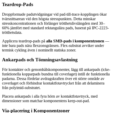
Teardrop-Pads
Droppformade padutvidgningar vid pad-till-trace-kopplingen ökar
tvärsnittsarean vid den högsta stresspunkten. Detta minskar
stresskoncentrationen och förlänger trötthetslivslängden med 30–
60% jämfört med standard rektangulära pads, baserat på IPC-2223-
trötthetsdata.
Applicera teardrop-pads på
alla SMD-pads i komponentzonen
—
inte bara pads nära flexzonsgränsen. Flex-substrat avviker under
termisk cykling även i nominellt statiska zoner.
Ankarpads och Tömningsavlastning
För kontakter och genomhålskomponenter, lägg till ankarpads (icke-
funktionella kopparpads bundna till coverlaget) intill de funktionella
padarna. Dessa fördelar avdragskraften över ett större område av
coverlaget och förhindrar kontaktfotavtrycket från att delaminera
från polyimid-substratet.
Placera ankarpads i alla fyra hörn av kontaktfotavtryck, med
dimensioner som matchar komponentens keep-out-pad.
Via-placering i Komponentzoner