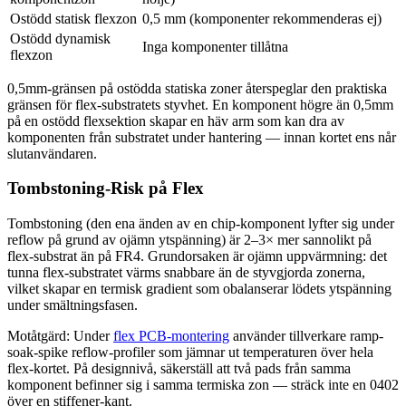
Ostödd statisk flexzon
0,5 mm (komponenter rekommenderas ej)
Ostödd dynamisk
Inga komponenter tillåtna
flexzon
0,5mm-gränsen på ostödda statiska zoner återspeglar den praktiska
gränsen för flex-substratets styvhet. En komponent högre än 0,5mm
på en ostödd flexsektion skapar en häv arm som kan dra av
komponenten från substratet under hantering — innan kortet ens når
slutanvändaren.
Tombstoning-Risk på Flex
Tombstoning (den ena änden av en chip-komponent lyfter sig under
reflow på grund av ojämn ytspänning) är 2–3× mer sannolikt på
flex-substrat än på FR4. Grundorsaken är ojämn uppvärmning: det
tunna flex-substratet värms snabbare än de styvgjorda zonerna,
vilket skapar en termisk gradient som obalanserar lödets ytspänning
under smältningsfasen.
Motåtgärd: Under
flex PCB-montering
använder tillverkare ramp-
soak-spike reflow-profiler som jämnar ut temperaturen över hela
flex-kortet. På designnivå, säkerställ att två pads från samma
komponent befinner sig i samma termiska zon — sträck inte en 0402
över en stiffener-kant.