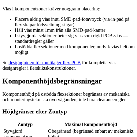
Vias i komponentzoner kräver noggrann placering:
Placera aldrig vias inuti SMD-pad-fotavtryck (via-in-pad på
flex skapar lödsvettningsstigar)
Håll vias minst 1mm från alla SMD-pad-kanter
I styvgjorda sektioner beter sig vias som rigid PCB-vias —
standardregler gäller
I ostödda flexsektioner med komponenter, undvik vias helt om
möjligt
Se
designguiden för multilager flex PCB
för kompletta via-
designregler i flerskiktskonstruktioner.
Komponenthöjdsbegränsningar
Komponenthöjd på ostödda flexsektioner begränsas av mekaniska
och monteringstekniska överväganden, inte bara clearanceregler.
Höjdgränser efter Zontyp
Zontyp
Maximal komponenthöjd
Styvgjord
Obegränsad (begränsad enbart av mekaniskt
komponentzon
hölje)