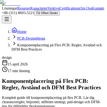
Lösningar
Resurser
Kapaciteter
Verktyg
Certifications
Om Oss
Kontakt
+86 (311) 8693-5221
Få Offert Direkt
Home
PCB-Designblogg
Komponentplacering på Flex PCB: Regler, Avstånd och
DFM Best Practices
design
15 april 2026
17
min läsning
Komponentplacering på Flex PCB:
Regler, Avstånd och DFM Best Practices
Komplett guide till komponentplacering på flex PCB. Lär dig
clearanceregler, böjzoner, stiffener-strategi, pad-design och DFM-
tips för tillförlitlig flexkretsmontage.