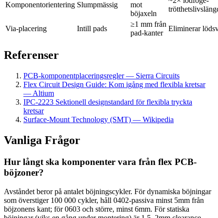
~2× lödfoge-
Komponentorientering
Slumpmässig
mot
trötthetslivsläng
böjaxeln
≥1 mm från
Via-placering
Intill pads
Eliminerar lödsv
pad-kanter
Referenser
PCB-komponentplaceringsregler — Sierra Circuits
Flex Circuit Design Guide: Kom igång med flexibla kretsar
— Altium
IPC-2223 Sektionell designstandard för flexibla tryckta
kretsar
Surface-Mount Technology (SMT) — Wikipedia
Vanliga Frågor
Hur långt ska komponenter vara från flex PCB-
böjzoner?
Avståndet beror på antalet böjningscykler. För dynamiska böjningar
som överstiger 100 000 cykler, håll 0402-passiva minst 5mm från
böjzonens kant; för 0603 och större, minst 6mm. För statiska
böjningar (viks en gång under montering) är 1,5–2mm clearance