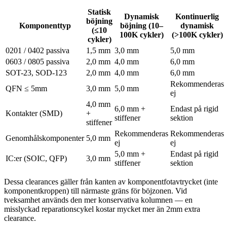
Statisk
Dynamisk
Kontinuerlig
böjning
Komponenttyp
böjning (10–
dynamisk
(≤10
100K cykler)
(>100K cykler)
cykler)
0201 / 0402 passiva
1,5 mm
3,0 mm
5,0 mm
0603 / 0805 passiva
2,0 mm
4,0 mm
6,0 mm
SOT-23, SOD-123
2,0 mm
4,0 mm
6,0 mm
Rekommenderas
QFN ≤ 5mm
3,0 mm
5,0 mm
ej
4,0 mm
6,0 mm +
Endast på rigid
Kontakter (SMD)
+
stiffener
sektion
stiffener
Rekommenderas
Rekommenderas
Genomhålskomponenter
5,0 mm
ej
ej
5,0 mm +
Endast på rigid
IC:er (SOIC, QFP)
3,0 mm
stiffener
sektion
Dessa clearances gäller från kanten av komponentfotavtrycket (inte
komponentkroppen) till närmaste gräns för böjzonen. Vid
tveksamhet används den mer konservativa kolumnen — en
misslyckad reparationscykel kostar mycket mer än 2mm extra
clearance.