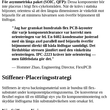
För asymmetriska paket (SOIC, QFP):
Dessa komponenter bör
inte placeras i högt flex-cykelområden. När de krävs i statiska
böjzoner, orientera så att den längsta dimensionen är vinkelrät mot
böjaxeln för att minimera hävarmen som överför böjmoment till
lödfogar.
"Jag har granskat hundratals flex PCB-layouter
där varje komponentclearance var korrekt men
orienteringen var fel. En 0402-kondensator justerad
med sin långa axel parallell med böjaxeln överför
böjmoment direkt till båda lödfogar samtidigt. Det
fördubblar stressen jämfört med den vinkelräta
orienteringen. IPC-2223 kräver inte orientering —
men fältfelsdata gör det."
— Hommer Zhao, Engineering Director, FlexiPCB
Stiffener-Placeringsstrategi
Stiffeners är styva backningsmaterial som är bundna till flex-
substratet under komponentplaceringszonerna. De konverterar en
flexibel region till en tillfälligt styv yta för komponentmontering och
skyddar lödfogarna från substratabvikelsen som orsakar fel.