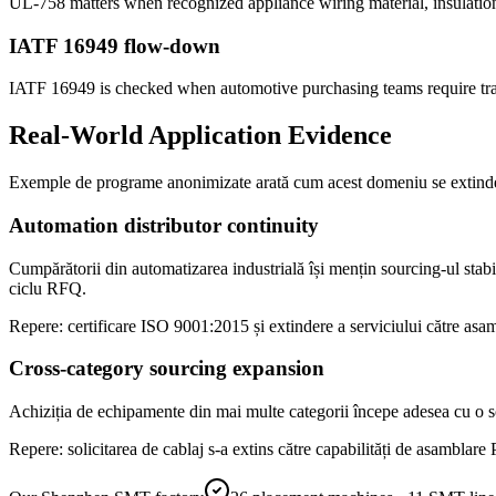
UL-758 matters when recognized appliance wiring material, insulation 
IATF 16949 flow-down
IATF 16949 is checked when automotive purchasing teams require tra
Real-World Application Evidence
Exemple de programe anonimizate arată cum acest domeniu se extinde d
Automation distributor continuity
Cumpărătorii din automatizarea industrială își mențin sourcing-ul stab
ciclu RFQ.
Repere: certificare ISO 9001:2015 și extindere a serviciului către as
Cross-category sourcing expansion
Achiziția de echipamente din mai multe categorii începe adesea cu o so
Repere: solicitarea de cablaj s-a extins către capabilități de asamblare