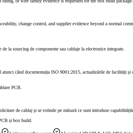
rating, or wire family evidence is requested for the box build package.
ceability, change control, and supplier evidence beyond a normal comm
e la sourcing de componente sau cablaje la electronice integrate.
il atunci când documentația ISO 9001:2015, actualizările de facilități ș
amblare PCB.
licitare de cablaj și se extinde pe măsură ce sunt introduse capabilități
 PCB și box build.