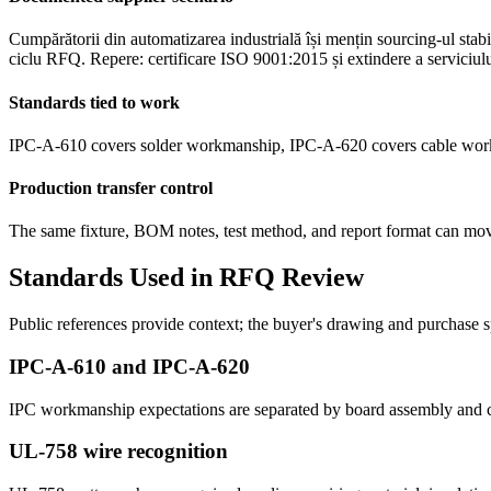
Cumpărătorii din automatizarea industrială își mențin sourcing-ul stab
ciclu RFQ. Repere: certificare ISO 9001:2015 și extindere a serviciu
Standards tied to work
IPC-A-610 covers solder workmanship, IPC-A-620 covers cable work
Production transfer control
The same fixture, BOM notes, test method, and report format can move 
Standards Used in RFQ Review
Public references provide context; the buyer's drawing and purchase s
IPC-A-610 and IPC-A-620
IPC workmanship expectations are separated by board assembly and cabl
UL-758 wire recognition