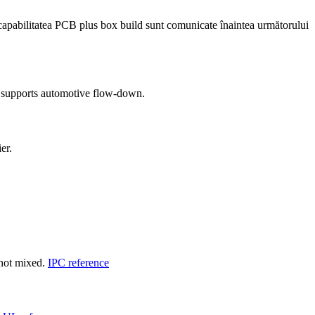
i capabilitatea PCB plus box build sunt comunicate înaintea următorului
 supports automotive flow-down.
er.
 not mixed.
IPC reference