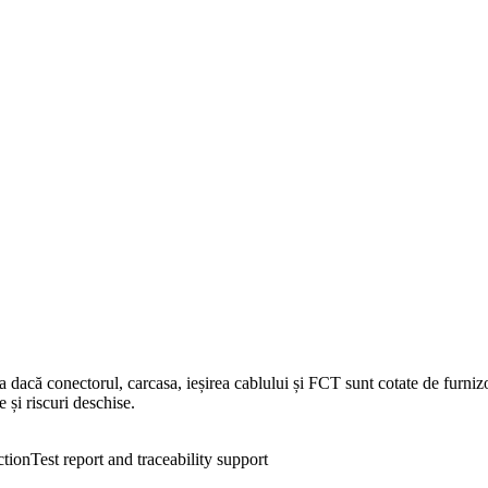
loca dacă conectorul, carcasa, ieșirea cablului și FCT sunt cotate de fu
și riscuri deschise.
ction
Test report and traceability support