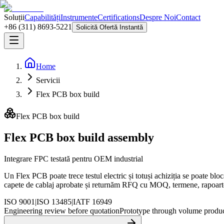
Soluții
Capabilități
Instrumente
Certifications
Despre Noi
Contact
+86 (311) 8693-5221
Solicită Ofertă Instantă
Home
Servicii
Flex PCB box build
Flex PCB box build
Flex PCB box build assembly
Integrare FPC testată pentru OEM industrial
Un Flex PCB poate trece testul electric și totuși achiziția se poate b
capete de cablaj aprobate și returnăm RFQ cu MOQ, termene, rapoarte 
ISO 9001
|
ISO 13485
|
IATF 16949
Engineering review before quotation
Prototype through volume produ