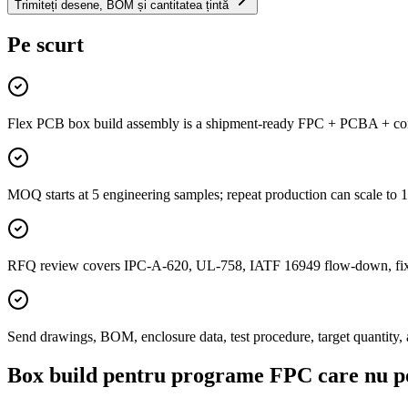
Trimiteți desene, BOM și cantitatea țintă
Pe scurt
Flex PCB box build assembly is a shipment-ready FPC + PCBA + conne
MOQ starts at 5 engineering samples; repeat production can scale to
RFQ review covers IPC-A-620, UL-758, IATF 16949 flow-down, fixtur
Send drawings, BOM, enclosure data, test procedure, target quantity, 
Box build pentru programe FPC care nu po