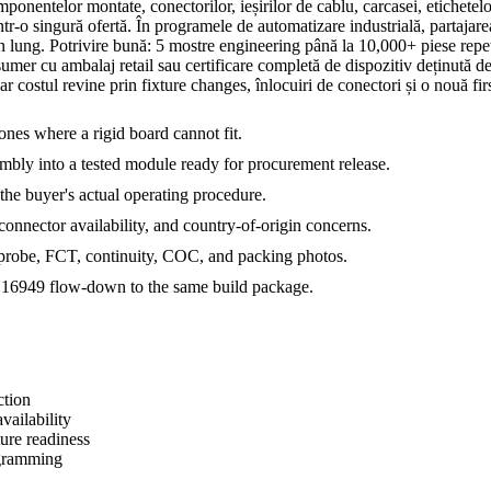
ponentelor montate, conectorilor, ieșirilor de cablu, carcasei, etichetelor
 singură ofertă. În programele de automatizare industrială, partajarea 
n lung. Potrivire bună: 5 mostre engineering până la 10,000+ piese repe
mer cu ambalaj retail sau certificare completă de dispozitiv deținută de
r costul revine prin fixture changes, înlocuiri de conectori și o nouă firs
zones where a rigid board cannot fit.
embly into a tested module ready for procurement release.
the buyer's actual operating procedure.
onnector availability, and country-of-origin concerns.
 probe, FCT, continuity, COC, and packing photos.
16949 flow-down to the same build package.
ction
vailability
ure readiness
ogramming