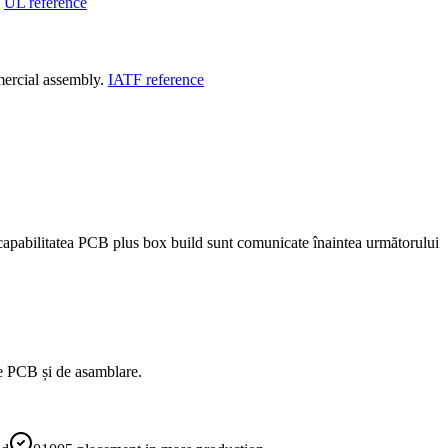
UL reference
ercial assembly.
IATF reference
i capabilitatea PCB plus box build sunt comunicate înaintea următorului
le PCB și de asamblare.