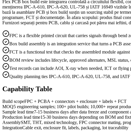
Flex PCB box build este integrarea controlată a circuitului flexibil, com
menținerea IPC-A-610, IPC-A-620, UL-758 și IATF 16949 vizibile într-o
bază la asamblare PCB și box build susțin un sourcing stabil pe terme
programare, FCT și documentație. În afara scopului: produs final consu
Furnizori separați pentru PCB, cablu și carcasă pot părea mai ieftini, da
FPC is a flexible printed circuit that carries signals through bend 
Box build assembly is an integration service that turns a PCB ass
FCT is a functional test that checks the assembled module against 
BOM review includes lifecycle, approved alternates, MSL status, c
Test records can include AOI, X-ray when needed, ICT or flying
Quality planning ties IPC-A-610, IPC-A-620, UL-758, and IATF 
Capability Table
Build scope
FPC + PCBA + connectors + enclosure + labels + FCT
MOQ
5 engineering samples; 100+ pilot builds; 10,000+ repeat produ
Sample lead time
7-15 business days after data freeze and component a
Production lead time
15-30 business days depending on BOM and fixt
Assembly
SMT, THT, mixed technology, FPC connector mating, pr
Integration
Cable exit, enclosure fit, labels, packaging, lot traceability