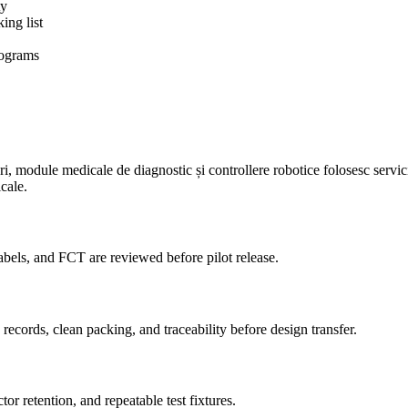
ty
ing list
rograms
zori, module medicale de diagnostic și controllere robotice folosesc ser
cale.
 labels, and FCT are reviewed before pilot release.
rds, clean packing, and traceability before design transfer.
r retention, and repeatable test fixtures.