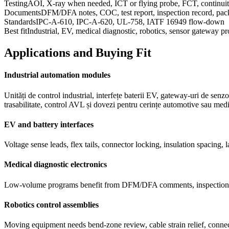
Testing
AOI, X-ray when needed, ICT or flying probe, FCT, continui
Documents
DFM/DFA notes, COC, test report, inspection record, pack
Standards
IPC-A-610, IPC-A-620, UL-758, IATF 16949 flow-down
Best fit
Industrial, EV, medical diagnostic, robotics, sensor gateway p
Applications and Buying Fit
Industrial automation modules
Unități de control industrial, interfețe baterii EV, gateway-uri de sen
trasabilitate, control AVL și dovezi pentru cerințe automotive sau medi
EV and battery interfaces
Voltage sense leads, flex tails, connector locking, insulation spacing,
Medical diagnostic electronics
Low-volume programs benefit from DFM/DFA comments, inspection reco
Robotics control assemblies
Moving equipment needs bend-zone review, cable strain relief, connecto