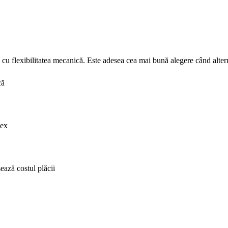
 cu flexibilitatea mecanică. Este adesea cea mai bună alegere când alter
că
lex
ază costul plăcii