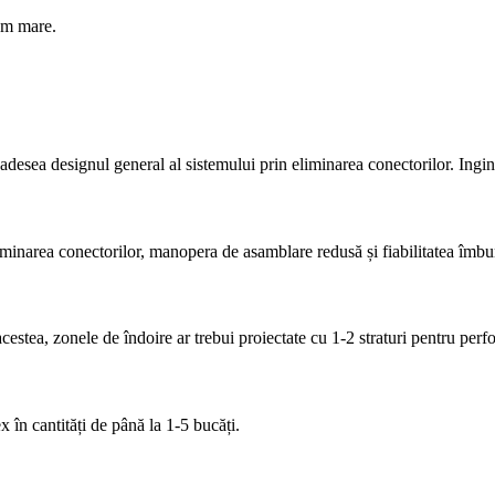
lum mare.
adesea designul general al sistemului prin eliminarea conectorilor. Ingine
minarea conectorilor, manopera de asamblare redusă și fiabilitatea îmbună
e acestea, zonele de îndoire ar trebui proiectate cu 1-2 straturi pentru pe
în cantități de până la 1-5 bucăți.