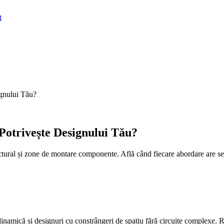
t
gnului Tău?
Potrivește Designului Tău?
ructural și zone de montare componente. Află când fiecare abordare are se
inamică și designuri cu constrângeri de spațiu fără circuite complexe. R