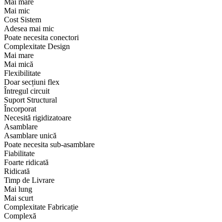
Mai mare
Mai mic
Cost Sistem
Adesea mai mic
Poate necesita conectori
Complexitate Design
Mai mare
Mai mică
Flexibilitate
Doar secțiuni flex
Întregul circuit
Suport Structural
Încorporat
Necesită rigidizatoare
Asamblare
Asamblare unică
Poate necesita sub-asamblare
Fiabilitate
Foarte ridicată
Ridicată
Timp de Livrare
Mai lung
Mai scurt
Complexitate Fabricație
Complexă