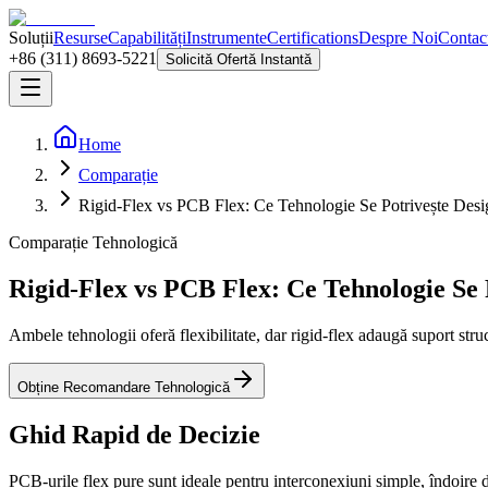
Soluții
Resurse
Capabilități
Instrumente
Certifications
Despre Noi
Contac
+86 (311) 8693-5221
Solicită Ofertă Instantă
Home
Comparație
Rigid-Flex vs PCB Flex: Ce Tehnologie Se Potrivește Desi
Comparație Tehnologică
Rigid-Flex vs PCB Flex: Ce Tehnologie Se 
Ambele tehnologii oferă flexibilitate, dar rigid-flex adaugă suport st
Obține Recomandare Tehnologică
Ghid Rapid de Decizie
PCB-urile flex pure sunt ideale pentru interconexiuni simple, îndoire d