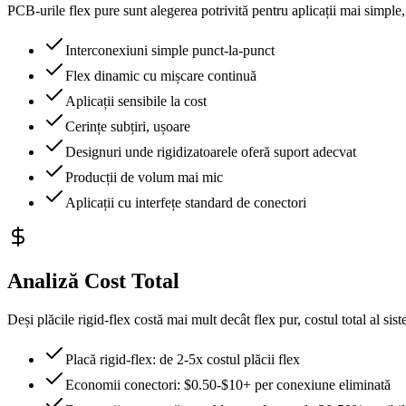
PCB-urile flex pure sunt alegerea potrivită pentru aplicații mai simple, 
Interconexiuni simple punct-la-punct
Flex dinamic cu mișcare continuă
Aplicații sensibile la cost
Cerințe subțiri, ușoare
Designuri unde rigidizatoarele oferă suport adecvat
Producții de volum mai mic
Aplicații cu interfețe standard de conectori
Analiză Cost Total
Deși plăcile rigid-flex costă mai mult decât flex pur, costul total al si
Placă rigid-flex: de 2-5x costul plăcii flex
Economii conectori: $0.50-$10+ per conexiune eliminată