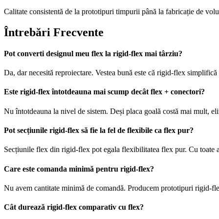
Calitate consistentă de la prototipuri timpurii până la fabricație de vo
Întrebări Frecvente
Pot converti designul meu flex la rigid-flex mai târziu?
Da, dar necesită reproiectare. Vestea bună este că rigid-flex simplifică 
Este rigid-flex întotdeauna mai scump decât flex + conectori?
Nu întotdeauna la nivel de sistem. Deși placa goală costă mai mult, eli
Pot secțiunile rigid-flex să fie la fel de flexibile ca flex pur?
Secțiunile flex din rigid-flex pot egala flexibilitatea flex pur. Cu toat
Care este comanda minimă pentru rigid-flex?
Nu avem cantitate minimă de comandă. Producem prototipuri rigid-flex 
Cât durează rigid-flex comparativ cu flex?