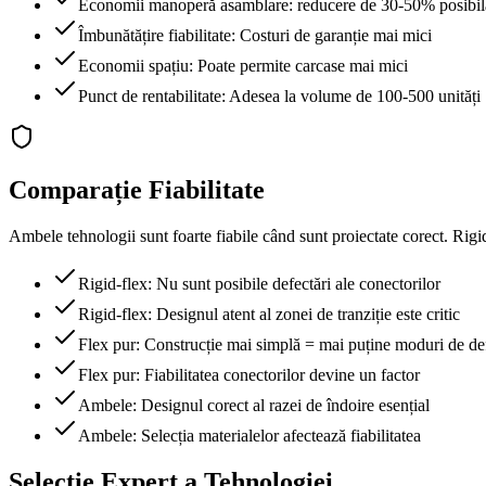
Economii manoperă asamblare: reducere de 30-50% posibil
Îmbunătățire fiabilitate: Costuri de garanție mai mici
Economii spațiu: Poate permite carcase mai mici
Punct de rentabilitate: Adesea la volume de 100-500 unități
Comparație Fiabilitate
Ambele tehnologii sunt foarte fiabile când sunt proiectate corect. Rigid-
Rigid-flex: Nu sunt posibile defectări ale conectorilor
Rigid-flex: Designul atent al zonei de tranziție este critic
Flex pur: Construcție mai simplă = mai puține moduri de de
Flex pur: Fiabilitatea conectorilor devine un factor
Ambele: Designul corect al razei de îndoire esențial
Ambele: Selecția materialelor afectează fiabilitatea
Selecție Expert a Tehnologiei