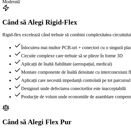
Moderată
Când să Alegi Rigid-Flex
Rigid-flex excelează când trebuie să combini complexitatea circuitului
Înlocuirea mai multor PCB-uri + conectori cu o singură pla
Circuite complexe care trebuie să se plieze în forme 3D
Aplicații de înaltă fiabilitate (aerospațial, medical)
Montare componente de înaltă densitate cu interconexiuni f
Aplicații care necesită impedanță controlată pe tot parcursul
Designuri unde defectarea conectorilor este inacceptabilă
Producție de volum unde economiile de asamblare compense
Când să Alegi Flex Pur