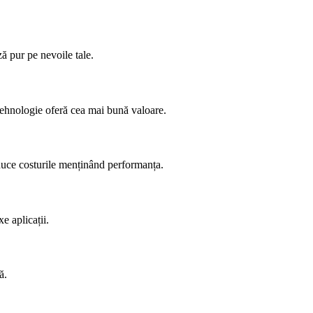
ză pur pe nevoile tale.
 tehnologie oferă cea mai bună valoare.
reduce costurile menținând performanța.
e aplicații.
ă.