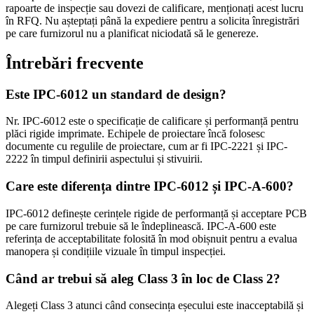
rapoarte de inspecție sau dovezi de calificare, menționați acest lucru
în RFQ. Nu așteptați până la expediere pentru a solicita înregistrări
pe care furnizorul nu a planificat niciodată să le genereze.
Întrebări frecvente
Este IPC-6012 un standard de design?
Nr. IPC-6012 este o specificație de calificare și performanță pentru
plăci rigide imprimate. Echipele de proiectare încă folosesc
documente cu regulile de proiectare, cum ar fi IPC-2221 și IPC-
2222 în timpul definirii aspectului și stivuirii.
Care este diferența dintre IPC-6012 și IPC-A-600?
IPC-6012 definește cerințele rigide de performanță și acceptare PCB
pe care furnizorul trebuie să le îndeplinească. IPC-A-600 este
referința de acceptabilitate folosită în mod obișnuit pentru a evalua
manopera și condițiile vizuale în timpul inspecției.
Când ar trebui să aleg Class 3 în loc de Class 2?
Alegeți Class 3 atunci când consecința eșecului este inacceptabilă și