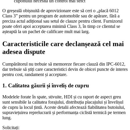
cuponului necesită un control mai strict
O greșeală obișnuită de aprovizionare este să ceri o „placă 6012
Class 3” pentru un program de automobile sau de apărare, fără a
preciza actul adițional sau setul de clauze pentru client. Furnizorul
poate oferi apoi acceptarea minimă Class 3, în timp ce clientul se
așteaptă la un pachet de calificare mult mai larg.
Caracteristicile care declanșează cel mai
adesea dispute
Cumpărătorul nu trebuie să memoreze fiecare clauză din IPC-6012,
dar trebuie să știți care caracteristici devin de obicei puncte de interes
pentru cost, randament și acceptare.
1. Calitatea găurii și înveliș de cupru
Modelele forate în spate, stivuite, HDI și cu raport de aspect greu
sunt sensibile la calitatea forajului, distribuția placajului și învelișul
de cupru la locul țintă. Aceste detalii afectează fiabilitatea butoiului,
supraviețuirea reprelucrarii și performanța ciclistă termică pe termen
lung.
Solicitați: