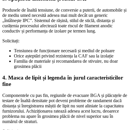
Produsele de înaltă tensiune, de conversie a puterii, de automobile și
de mediu umed necesită adesea mai mult decât un generic
„întâlnește IPC”. Sistemul de rășină, stilul de sticlă, distanța și
curățenia procesului afectează toate riscul de filament anodic
conductiv și performanța de izolare pe termen lung.
Solicitați:
Tensiunea de funcționare necesară și mediul de poluare
Orice așteptări privind rezistența la CAF sau la izolație
Familia de materiale și recomandarea de stivuire, nu doar
grosimea plăcii
4. Masca de lipit și legenda în jurul caracteristicilor
fine
Componentele cu pas fin, regiunile de evacuare BGA și plăcuțele de
testare de înaltă densitate pot deveni probleme de randament dacă
distanța și înregistrarea măștii de lipit nu sunt aliniate la capacitatea
furnizorului. Achiziționarea ratează adesea acest lucru, deoarece
problema nu apare în grosimea plăcii de nivel superior sau în
numărul de straturi.