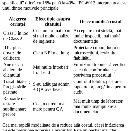
specificații” diferă cu 15% până la 40%. IPC-6012 interpretarea este
unul dintre motivele principale.
Alegerea
Efect tipic asupra
De ce modifică costul
cerinței
citatului
Cost unitar mai mare
Acceptare mai strictă, mai
Class 3 în loc
și mai multe analize
multe inspecții, mai multă
de Class 2
de inginerie
documentație
IDU plus
Proiectare cupon, lucru cu
dovezi de
Ciclu NPI mai lung
microsecțiuni, revizuire a
calificare
fiabilității
Anexe sau
Furnizorul trebuie să verifice
Mai multe întrebări
abateri ale
calea de conformitate și
front-end
clientului
potrivirea procesului
Trasabilitatea și
Controlul lotului, păstrarea
S-au adăugat admin
înregistrările
rapoartelor, pregătirea pentru
+ QA overhead
păstrate
audit
Rapoarte de
Mai mult timp de laborator,
testare
Cost recurent mai
mai multă manipulare a
suplimentare
mare pentru QA
documentelor
per lot
Cea mai rapidă modalitate de a reduce atât costul, cât și întârzierea
nu este presiunea agresivă a prețurilor. Este un pachet mai clar.