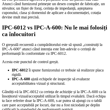
Atunci când furnizorul primește un desen complet de fabricație, un
stivuitor, un fișier de foraj, cerința de impedanță, așteptarea
cuponului, clasa și domeniul de aplicare a documentației, cotația
devine mult mai precisă.
IPC-6012 vs IPC-A-600: Nu le mai folosiți
ca înlocuitori
O greșeală recurentă a cumpărătorului este să spună „construiți la
IPC-A-600” atunci când intenția este într-adevăr o cerință de
performanță în conformitate cu IPC-6012.
Acesta este punctul de control greșit.
IPC-6012
îi spune furnizorului ce trebuie să realizeze placa
rigidă.
IPC-A-600
ajută echipele de inspecție să evalueze
acceptabilitatea vizual și structural.
Gândiți-vă la IPC-6012 ca cerința de achiziție și la IPC-A-600 ca la
însoțitorul vizual/acceptabil utilizat în timpul evaluării. Dacă echipa
ta face referire doar la IPC-A-600, s-ar putea să ajungi cu o tablă
care pare acceptabilă pe locuri, dar nu a fost niciodată pe deplin
calificată la standardul de performanță potrivit.