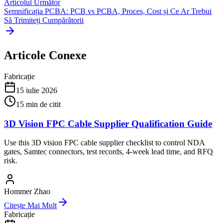
Articolul Următor
Semnificația PCBA: PCB vs PCBA, Proces, Cost și Ce Ar Trebui
Să Trimiteți Cumpărătorii
Articole Conexe
Fabricație
15 iulie 2026
15
min de citit
3D Vision FPC Cable Supplier Qualification Guide
Use this 3D vision FPC cable supplier checklist to control NDA
gates, Samtec connectors, test records, 4-week lead time, and RFQ
risk.
Hommer Zhao
Citește Mai Mult
Fabricație