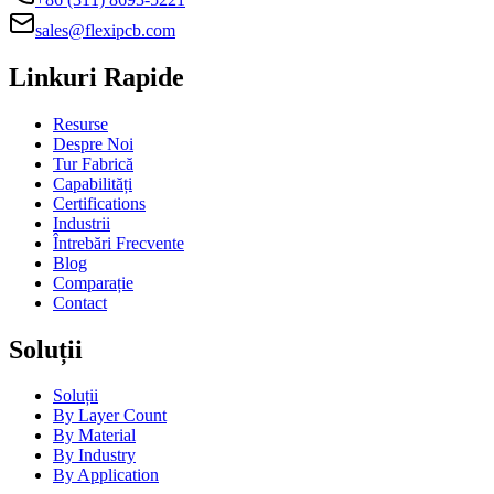
sales@flexipcb.com
Linkuri Rapide
Resurse
Despre Noi
Tur Fabrică
Capabilități
Certifications
Industrii
Întrebări Frecvente
Blog
Comparație
Contact
Soluții
Soluții
By Layer Count
By Material
By Industry
By Application