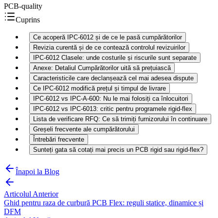
PCB-quality
Cuprins
Ce acoperă IPC-6012 și de ce le pasă cumpărătorilor
Revizia curentă și de ce contează controlul revizuirilor
IPC-6012 Clasele: unde costurile și riscurile sunt separate
Anexe: Detaliul Cumpărătorilor uită să prețuiască
Caracteristicile care declanșează cel mai adesea dispute
Ce IPC-6012 modifică prețul și timpul de livrare
IPC-6012 vs IPC-A-600: Nu le mai folosiți ca înlocuitori
IPC-6012 vs IPC-6013: critic pentru programele rigid-flex
Lista de verificare RFQ: Ce să trimiți furnizorului în continuare
Greșeli frecvente ale cumpărătorului
Întrebări frecvente
Sunteți gata să cotați mai precis un PCB rigid sau rigid-flex?
Înapoi la Blog
Articolul Anterior
Ghid pentru raza de curbură PCB Flex: reguli statice, dinamice și
DFM