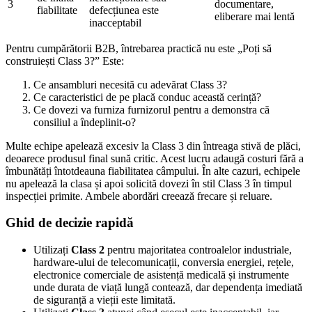
3
documentare,
fiabilitate
defecțiunea este
eliberare mai lentă
inacceptabil
Pentru cumpărătorii B2B, întrebarea practică nu este „Poți să
construiești Class 3?” Este:
Ce ansambluri necesită cu adevărat Class 3?
Ce caracteristici de pe placă conduc această cerință?
Ce dovezi va furniza furnizorul pentru a demonstra că
consiliul a îndeplinit-o?
Multe echipe apelează excesiv la Class 3 din întreaga stivă de plăci,
deoarece produsul final sună critic. Acest lucru adaugă costuri fără a
îmbunătăți întotdeauna fiabilitatea câmpului. În alte cazuri, echipele
nu apelează la clasa și apoi solicită dovezi în stil Class 3 în timpul
inspecției primite. Ambele abordări creează frecare și reluare.
Ghid de decizie rapidă
Utilizați
Class 2
pentru majoritatea controalelor industriale,
hardware-ului de telecomunicații, conversia energiei, rețele,
electronice comerciale de asistență medicală și instrumente
unde durata de viață lungă contează, dar dependența imediată
de siguranță a vieții este limitată.