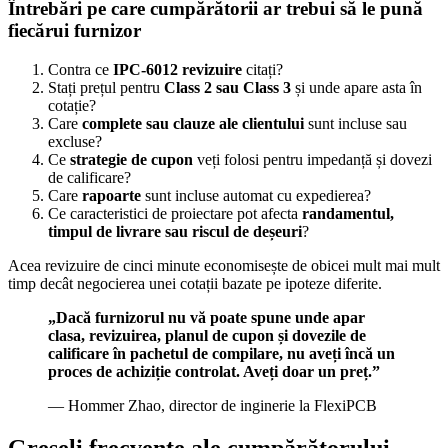
Întrebări pe care cumpărătorii ar trebui să le pună
fiecărui furnizor
Contra ce
IPC-6012 revizuire
citați?
Stați prețul pentru
Class 2 sau Class 3
și unde apare asta în
cotație?
Care
complete sau clauze ale clientului
sunt incluse sau
excluse?
Ce
strategie de cupon
veți folosi pentru impedanță și dovezi
de calificare?
Care
rapoarte
sunt incluse automat cu expedierea?
Ce caracteristici de proiectare pot afecta
randamentul,
timpul de livrare sau riscul de deșeuri
?
Acea revizuire de cinci minute economisește de obicei mult mai mult
timp decât negocierea unei cotații bazate pe ipoteze diferite.
„Dacă furnizorul nu vă poate spune unde apar
clasa, revizuirea, planul de cupon și dovezile de
calificare în pachetul de compilare, nu aveți încă un
proces de achiziție controlat. Aveți doar un preț.”
— Hommer Zhao, director de inginerie la FlexiPCB
Greșeli frecvente ale cumpărătorului