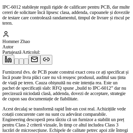
IPC-6012 stabilește reguli rigide de calificare pentru PCB, dar multe
cereri de solicitare încă lipsesc clasa, addenda, cupoanele și dovezile
de testare care controlează randamentul, timpul de livrare și riscul pe
teren.
Hommer Zhao
Autor
Partajează Articolul
:
Furnizorul dvs. de PCB poate construi exact ceea ce ați specificat și
încă poate livra plăci care nu vă reușesc produsul, auditul sau ținta
de viață pe teren. Cauza obișnuită nu este intenția rea. Este un
pachet de specificații slab: RFQ spune „build to IPC-6012” dar nu
precizează niciodată clasă, addenda, dovezi de acceptare, strategie
de cupon sau documentație de fiabilitate.
Acest decalaj se transformă rapid într-un cost real. Achizițiile vede
cotații concurente care nu sunt cu adevărat comparabile.
Engineering descoperă prea târziu că un furnizor a stabilit un preț
pentru Class 2 criterii vizuale, în timp ce altul includea Class 3
lucrări de microsecțiune. Echipele de calitate petrec apoi zile întregi