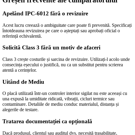
Apelând IPC-6012 fără o revizuire
Acest lucru creează o ambiguitate care poate fi prevenită. Specificați
întotdeauna revizuirea pe care o așteptați sau aprobați oficial o
referință echivalentă.
Solicită Class 3 fără un motiv de afaceri
Class 3 crește costurile și sarcina de revizuire. Utilizați-l acolo unde
consecința eșecului o justifică, nu ca un substitut pentru scrierea
atentă a cerințelor.
Uitând de Mediu
O placă utilizată într-un controler interior sigilat nu este aceeași cu
una expusă la umiditate ridicată, vibrații, cicluri termice sau
contaminare. Detaliile de mediu conduc materialul, distanța și
alegerile de testare.
Tratarea documentației ca opțională
Dacă produsul, clientul sau auditul dvs. necesită trasabilitate,