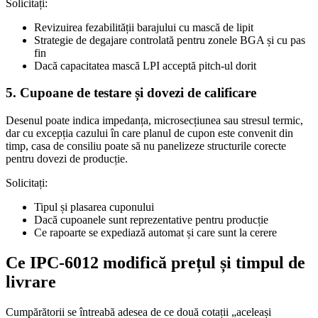
Solicitați:
Revizuirea fezabilității barajului cu mască de lipit
Strategie de degajare controlată pentru zonele BGA și cu pas
fin
Dacă capacitatea mască LPI acceptă pitch-ul dorit
5. Cupoane de testare și dovezi de calificare
Desenul poate indica impedanța, microsecțiunea sau stresul termic,
dar cu excepția cazului în care planul de cupon este convenit din
timp, casa de consiliu poate să nu panelizeze structurile corecte
pentru dovezi de producție.
Solicitați:
Tipul și plasarea cuponului
Dacă cupoanele sunt reprezentative pentru producție
Ce rapoarte se expediază automat și care sunt la cerere
Ce IPC-6012 modifică prețul și timpul de
livrare
Cumpărătorii se întreabă adesea de ce două cotații „aceleași