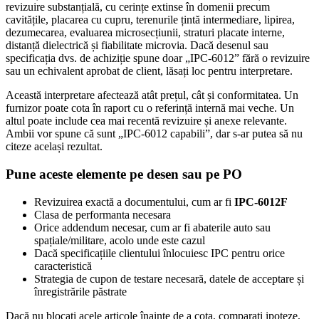
revizuire substanțială, cu cerințe extinse în domenii precum
cavitățile, placarea cu cupru, terenurile țintă intermediare, lipirea,
dezumecarea, evaluarea microsecțiunii, straturi placate interne,
distanță dielectrică și fiabilitate microvia. Dacă desenul sau
specificația dvs. de achiziție spune doar „IPC-6012” fără o revizuire
sau un echivalent aprobat de client, lăsați loc pentru interpretare.
Această interpretare afectează atât prețul, cât și conformitatea. Un
furnizor poate cota în raport cu o referință internă mai veche. Un
altul poate include cea mai recentă revizuire și anexe relevante.
Ambii vor spune că sunt „IPC-6012 capabili”, dar s-ar putea să nu
citeze același rezultat.
Pune aceste elemente pe desen sau pe PO
Revizuirea exactă a documentului, cum ar fi
IPC-6012F
Clasa de performanta necesara
Orice addendum necesar, cum ar fi abaterile auto sau
spațiale/militare, acolo unde este cazul
Dacă specificațiile clientului înlocuiesc IPC pentru orice
caracteristică
Strategia de cupon de testare necesară, datele de acceptare și
înregistrările păstrate
Dacă nu blocați acele articole înainte de a cota, comparați ipoteze,