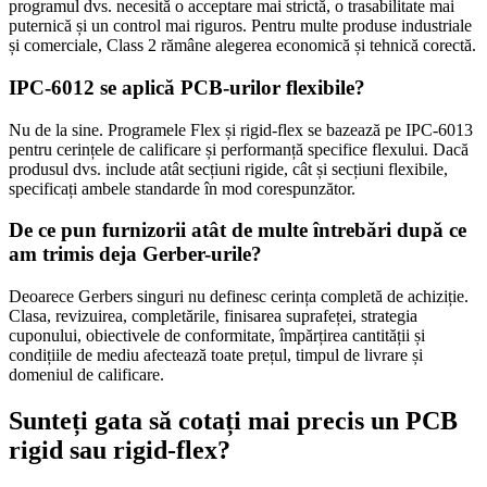
programul dvs. necesită o acceptare mai strictă, o trasabilitate mai
puternică și un control mai riguros. Pentru multe produse industriale
și comerciale, Class 2 rămâne alegerea economică și tehnică corectă.
IPC-6012 se aplică PCB-urilor flexibile?
Nu de la sine. Programele Flex și rigid-flex se bazează pe IPC-6013
pentru cerințele de calificare și performanță specifice flexului. Dacă
produsul dvs. include atât secțiuni rigide, cât și secțiuni flexibile,
specificați ambele standarde în mod corespunzător.
De ce pun furnizorii atât de multe întrebări după ce
am trimis deja Gerber-urile?
Deoarece Gerbers singuri nu definesc cerința completă de achiziție.
Clasa, revizuirea, completările, finisarea suprafeței, strategia
cuponului, obiectivele de conformitate, împărțirea cantității și
condițiile de mediu afectează toate prețul, timpul de livrare și
domeniul de calificare.
Sunteți gata să cotați mai precis un PCB
rigid sau rigid-flex?