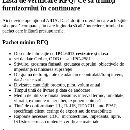
Lista de verificare RFQ: Ce să trimiți
furnizorului în continuare
Aici devine operațional AIDA. Dacă doriți o ofertă în care achizițiile
să o poată compara și în care ingineria să aibă încredere, trimiteți un
pachet care înlătură presupunerile.
Pachet minim RFQ
Desen de fabricație cu
IPC-6012 revizuire și clasa
set de date Gerber, ODB++ sau IPC-2581
Stivuire, grosimea finisată, greutatea cuprului, obiectivele de
impedanță și finisarea suprafeței
Diagramă de foraj, note de adâncime controlată/foraj invers,
dacă este cazul
Divizarea cantității: prototip, pilot, volum anual
Timpul țintă de livrare și data de andocare
Mediu de utilizare finală: tensiune, interval termic, umiditate,
vibrații, expunere în aer liber, expunere chimică
Țintă de conformitate: UL, RoHS, REACH, auto PPAP,
specificații client, cerințe de export sau de trasabilitate
Rapoarte necesare: COC, microsectiune, impedanta, lipire,
IST/stres termic, curatenie, certificate materiale