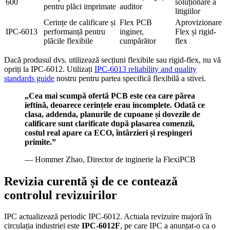
600
soluționare a
pentru plăci imprimate
auditor
litigiilor
Cerințe de calificare și
Flex PCB
Aprovizionare
IPC-6013
performanță pentru
inginer,
Flex și rigid-
plăcile flexibile
cumpărător
flex
Dacă produsul dvs. utilizează secțiuni flexibile sau rigid-flex, nu vă
opriți la IPC-6012. Utilizați
IPC-6013 reliability and quality
standards guide
nostru pentru partea specifică flexibilă a stivei.
„Cea mai scumpă ofertă PCB este cea care părea
ieftină, deoarece cerințele erau incomplete. Odată ce
clasa, addenda, planurile de cupoane și dovezile de
calificare sunt clarificate după plasarea comenzii,
costul real apare ca ECO, întârzieri și respingeri
primite.”
— Hommer Zhao, Director de inginerie la FlexiPCB
Revizia curentă și de ce contează
controlul revizuirilor
IPC actualizează periodic IPC-6012. Actuala revizuire majoră în
circulația industriei este
IPC-6012F
, pe care IPC a anunțat-o ca o