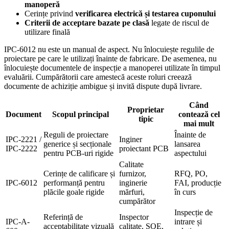
manoperă
Cerințe privind
verificarea electrică și testarea cuponului
Criterii de acceptare bazate pe clasă
legate de riscul de
utilizare finală
IPC-6012 nu este un manual de aspect. Nu înlocuiește regulile de
proiectare pe care le utilizați înainte de fabricare. De asemenea, nu
înlocuiește documentele de inspecție a manoperei utilizate în timpul
evaluării. Cumpărătorii care amestecă aceste roluri creează
documente de achiziție ambigue și invită dispute după livrare.
Când
Proprietar
Document
Scopul principal
contează cel
tipic
mai mult
Reguli de proiectare
Înainte de
IPC-2221 /
Inginer
generice și secționale
lansarea
IPC-2222
proiectant PCB
pentru PCB-uri rigide
aspectului
Calitate
Cerințe de calificare și
furnizor,
RFQ, PO,
IPC-6012
performanță pentru
inginerie
FAI, producție
plăcile goale rigide
mărfuri,
în curs
cumpărător
Inspecție de
Referință de
Inspector
IPC-A-
intrare și
acceptabilitate vizuală
calitate, SQE,