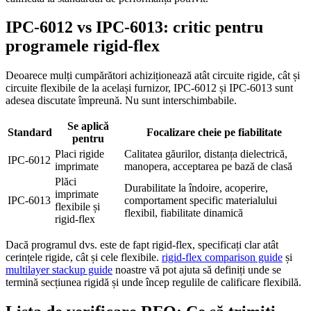
IPC-6012 vs IPC-6013: critic pentru
programele rigid-flex
Deoarece mulți cumpărători achiziționează atât circuite rigide, cât și
circuite flexibile de la același furnizor, IPC-6012 și IPC-6013 sunt
adesea discutate împreună. Nu sunt interschimbabile.
Se aplică
Standard
Focalizare cheie pe fiabilitate
pentru
Placi rigide
Calitatea găurilor, distanța dielectrică,
IPC-6012
imprimate
manopera, acceptarea pe bază de clasă
Plăci
Durabilitate la îndoire, acoperire,
imprimate
IPC-6013
comportament specific materialului
flexibile și
flexibil, fiabilitate dinamică
rigid-flex
Dacă programul dvs. este de fapt rigid-flex, specificați clar atât
cerințele rigide, cât și cele flexibile.
rigid-flex comparison guide
și
multilayer stackup guide
noastre vă pot ajuta să definiți unde se
termină secțiunea rigidă și unde încep regulile de calificare flexibilă.