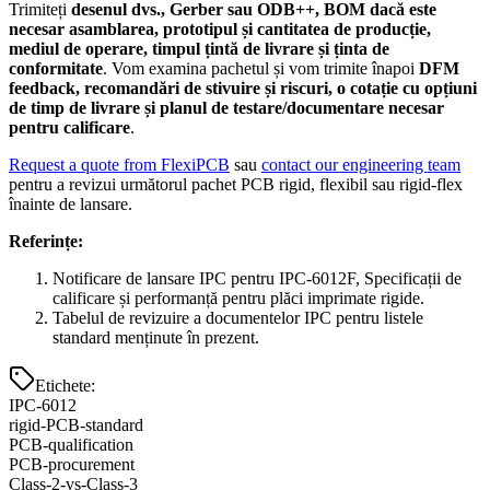
Trimiteți
desenul dvs., Gerber sau ODB++, BOM dacă este
necesar asamblarea, prototipul și cantitatea de producție,
mediul de operare, timpul țintă de livrare și ținta de
conformitate
. Vom examina pachetul și vom trimite înapoi
DFM
feedback, recomandări de stivuire și riscuri, o cotație cu opțiuni
de timp de livrare și planul de testare/documentare necesar
pentru calificare
.
Request a quote from FlexiPCB
sau
contact our engineering team
pentru a revizui următorul pachet PCB rigid, flexibil sau rigid-flex
înainte de lansare.
Referințe:
Notificare de lansare IPC pentru IPC-6012F, Specificații de
calificare și performanță pentru plăci imprimate rigide.
Tabelul de revizuire a documentelor IPC pentru listele
standard menținute în prezent.
Etichete
:
IPC-6012
rigid-PCB-standard
PCB-qualification
PCB-procurement
Class-2-vs-Class-3