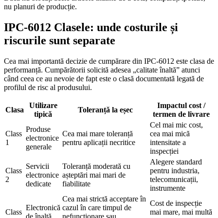
nu planuri de producție.
IPC-6012 Clasele: unde costurile și
riscurile sunt separate
Cea mai importantă decizie de cumpărare din IPC-6012 este clasa de
performanță. Cumpărătorii solicită adesea „calitate înaltă” atunci
când ceea ce au nevoie de fapt este o clasă documentată legată de
profilul de risc al produsului.
Utilizare
Impactul cost /
Clasa
Toleranță la eșec
tipică
termen de livrare
Cel mai mic cost,
Produse
Class
Cea mai mare toleranță
cea mai mică
electronice
1
pentru aplicații necritice
intensitate a
generale
inspecției
Alegere standard
Servicii
Toleranță moderată cu
Class
pentru industria,
electronice
așteptări mai mari de
2
telecomunicații,
dedicate
fiabilitate
instrumente
Cea mai strictă acceptare în
Cost de inspecție
Electronică
cazul în care timpul de
Class
mai mare, mai multă
de înaltă
nefuncționare sau