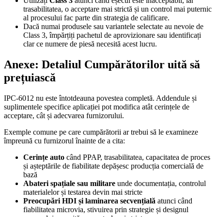
Utilizați
Class 3
atunci când eșecul este inacceptabil, iar
trasabilitatea, o acceptare mai strictă și un control mai puternic
al procesului fac parte din strategia de calificare.
Dacă numai produsele sau variantele selectate au nevoie de
Class 3, împărțiți pachetul de aprovizionare sau identificați
clar ce numere de piesă necesită acest lucru.
Anexe: Detaliul Cumpărătorilor uită să
prețuiască
IPC-6012 nu este întotdeauna povestea completă. Addendule și
suplimentele specifice aplicației pot modifica atât cerințele de
acceptare, cât și adecvarea furnizorului.
Exemple comune pe care cumpărătorii ar trebui să le examineze
împreună cu furnizorul înainte de a cita:
Cerințe auto
când PPAP, trasabilitatea, capacitatea de proces
și așteptările de fiabilitate depășesc producția comercială de
bază
Abateri spațiale sau militare
unde documentația, controlul
materialelor și testarea devin mai stricte
Preocupări HDI și laminarea secvențială
atunci când
fiabilitatea microvia, stivuirea prin strategie și designul