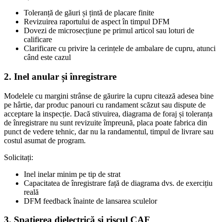
Toleranță de găuri și țintă de placare finite
Revizuirea raportului de aspect în timpul DFM
Dovezi de microsecțiune pe primul articol sau loturi de
calificare
Clarificare cu privire la cerințele de ambalare de cupru, atunci
când este cazul
2. Inel anular și înregistrare
Modelele cu margini strânse de găurire la cupru citează adesea bine
pe hârtie, dar produc panouri cu randament scăzut sau dispute de
acceptare la inspecție. Dacă stivuirea, diagrama de foraj și toleranța
de înregistrare nu sunt revizuite împreună, placa poate fabrica din
punct de vedere tehnic, dar nu la randamentul, timpul de livrare sau
costul asumat de program.
Solicitați:
Inel inelar minim pe tip de strat
Capacitatea de înregistrare față de diagrama dvs. de exercițiu
reală
DFM feedback înainte de lansarea sculelor
3. Spațierea dielectrică și riscul CAF