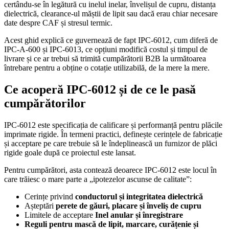
certându-se în legătură cu inelul inelar, învelișul de cupru, distanța
dielectrică, clearance-ul măștii de lipit sau dacă erau chiar necesare
date despre CAF și stresul termic.
Acest ghid explică ce guvernează de fapt IPC-6012, cum diferă de
IPC-A-600 și IPC-6013, ce opțiuni modifică costul și timpul de
livrare și ce ar trebui să trimită cumpărătorii B2B la următoarea
întrebare pentru a obține o cotație utilizabilă, de la mere la mere.
Ce acoperă IPC-6012 și de ce le pasă
cumpărătorilor
IPC-6012 este specificația de calificare și performanță pentru plăcile
imprimate rigide. În termeni practici, definește cerințele de fabricație
și acceptare pe care trebuie să le îndeplinească un furnizor de plăci
rigide goale după ce proiectul este lansat.
Pentru cumpărători, asta contează deoarece IPC-6012 este locul în
care trăiesc o mare parte a „ipotezelor ascunse de calitate”:
Cerințe privind
conductorul și integritatea dielectrică
Așteptări
perete de găuri, placare și înveliș de cupru
Limitele de acceptare
Inel anular și înregistrare
Reguli pentru mască de lipit, marcare, curățenie și