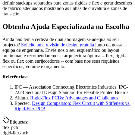
definir stackups separados para zonas rígidas e flex e gerar desenhos
de fabrico adequados mostrando as linhas de curvatura e zonas de
transição.
Obtenha Ajuda Especializada na Escolha
Ainda não tem a certeza de qual abordagem se adequa ao seu
projecto?
Solicite uma revisão de design gratuita
junto da nossa
equipa de engenharia. Envie-nos o seu esquemático ou layout
preliminar, e recomendaremos a arquitectura óptima -- flex, rigid-
flex ou flex com enrijecedores -- com base nos seus requisitos
específicos, volume e orçamento.
Referências:
IPC — Association Connecting Electronics Industries. IPC-
2223 Sectional Design Standard for Flexible Printed Boards
Altium.
Rigid-Flex PCBs: Advantages and Challenges
Epectec.
Design Comparison: Flex Circuit with Stiffeners vs.
Rigid-Flex PCB
Etiquetas
:
flex-pcb
rigid-flex-pcb