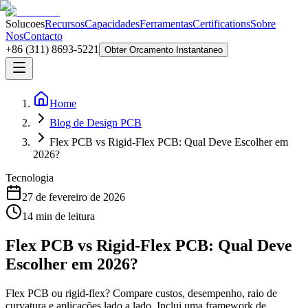
Solucoes
Recursos
Capacidades
Ferramentas
Certifications
Sobre
Nos
Contacto
+86 (311) 8693-5221
Obter Orcamento Instantaneo
Home
Blog de Design PCB
Flex PCB vs Rigid-Flex PCB: Qual Deve Escolher em
2026?
Tecnologia
27 de fevereiro de 2026
14
min de leitura
Flex PCB vs Rigid-Flex PCB: Qual Deve
Escolher em 2026?
Flex PCB ou rigid-flex? Compare custos, desempenho, raio de
curvatura e aplicações lado a lado. Inclui uma framework de