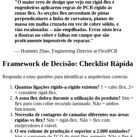
"O maior erro de design que vejo em rigid-flex é
engenheiros aplicarem regras de PCB rígido às
zonas flex. As secções flex necessitam de pistas
perpendiculares à linha de curvatura, planos de
massa em malha cruzada em vez de cobre sólido, e
vias escalonadas -- não empilhadas. Errar nisto leva
a fissuras no cobre e falhas em campo que são
praticamente impossíveis de reparar."
— Hommer Zhao, Engineering Director at FlexiPCB
Framework de Decisão: Checklist Rápida
Responda a estas questões para identificar a arquitectura correcta:
Quantas ligações rígido-a-rígido existem?
1 = cabo flex. 2+
= considere rigid-flex.
A zona flex dobra durante a utilização do produto?
Sim =
flex puro com cobre recozido laminado. Não = ambos
funcionam.
Necessita de contagens de camadas diferentes nas áreas
rígidas vs flex?
Sim = rigid-flex. Não = flex com
enrijecedores é viável.
O seu volume de produção é superior a 2.000 unidades?
Sim = vantagem de TCO do rigid-flex aumenta. Não = flex é