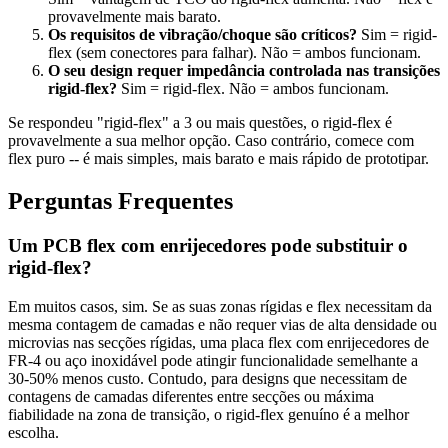
provavelmente mais barato.
Os requisitos de vibração/choque são críticos?
Sim = rigid-
flex (sem conectores para falhar). Não = ambos funcionam.
O seu design requer impedância controlada nas transições
rigid-flex?
Sim = rigid-flex. Não = ambos funcionam.
Se respondeu "rigid-flex" a 3 ou mais questões, o rigid-flex é
provavelmente a sua melhor opção. Caso contrário, comece com
flex puro -- é mais simples, mais barato e mais rápido de prototipar.
Perguntas Frequentes
Um PCB flex com enrijecedores pode substituir o
rigid-flex?
Em muitos casos, sim. Se as suas zonas rígidas e flex necessitam da
mesma contagem de camadas e não requer vias de alta densidade ou
microvias nas secções rígidas, uma placa flex com enrijecedores de
FR-4 ou aço inoxidável pode atingir funcionalidade semelhante a
30-50% menos custo. Contudo, para designs que necessitam de
contagens de camadas diferentes entre secções ou máxima
fiabilidade na zona de transição, o rigid-flex genuíno é a melhor
escolha.