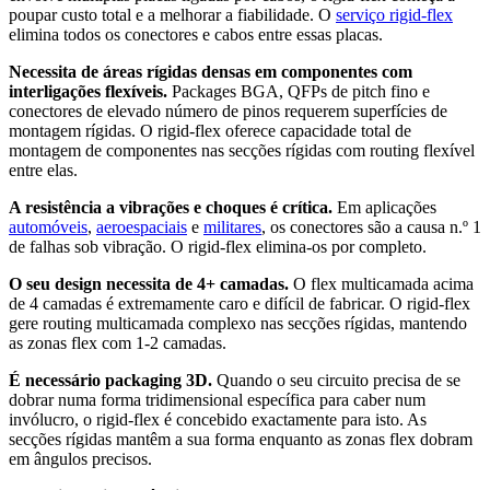
poupar custo total e a melhorar a fiabilidade. O
serviço rigid-flex
elimina todos os conectores e cabos entre essas placas.
Necessita de áreas rígidas densas em componentes com
interligações flexíveis.
Packages BGA, QFPs de pitch fino e
conectores de elevado número de pinos requerem superfícies de
montagem rígidas. O rigid-flex oferece capacidade total de
montagem de componentes nas secções rígidas com routing flexível
entre elas.
A resistência a vibrações e choques é crítica.
Em aplicações
automóveis
,
aeroespaciais
e
militares
, os conectores são a causa n.º 1
de falhas sob vibração. O rigid-flex elimina-os por completo.
O seu design necessita de 4+ camadas.
O flex multicamada acima
de 4 camadas é extremamente caro e difícil de fabricar. O rigid-flex
gere routing multicamada complexo nas secções rígidas, mantendo
as zonas flex com 1-2 camadas.
É necessário packaging 3D.
Quando o seu circuito precisa de se
dobrar numa forma tridimensional específica para caber num
invólucro, o rigid-flex é concebido exactamente para isto. As
secções rígidas mantêm a sua forma enquanto as zonas flex dobram
em ângulos precisos.