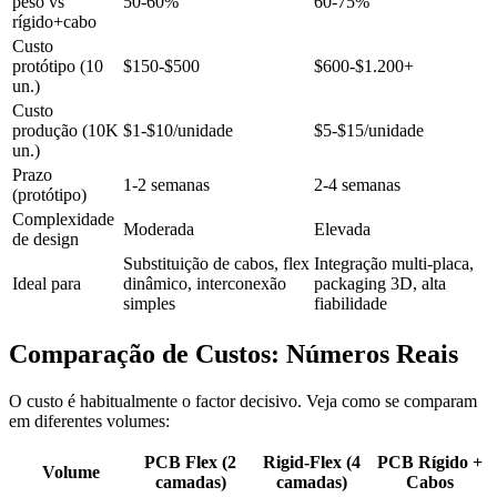
peso vs
50-60%
60-75%
rígido+cabo
Custo
protótipo (10
$150-$500
$600-$1.200+
un.)
Custo
produção (10K
$1-$10/unidade
$5-$15/unidade
un.)
Prazo
1-2 semanas
2-4 semanas
(protótipo)
Complexidade
Moderada
Elevada
de design
Substituição de cabos, flex
Integração multi-placa,
Ideal para
dinâmico, interconexão
packaging 3D, alta
simples
fiabilidade
Comparação de Custos: Números Reais
O custo é habitualmente o factor decisivo. Veja como se comparam
em diferentes volumes:
PCB Flex (2
Rigid-Flex (4
PCB Rígido +
Volume
camadas)
camadas)
Cabos