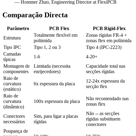
— Hommer Zhao, Engineering Director at FlexiPCB
Comparação Directa
Parâmetro
PCB Flex
PCB Rigid-Flex
Totalmente flexível em
Zonas rígidas FR-4 +
Estrutura
poliimida
zonas flex em poliimida
Tipo IPC
Tipo 1, 2 ou 3
Tipo 4 (IPC-2223)
Camadas
1-6
4-20+
típicas
Montagem de
Limitada (necessita
Capacidade total nas
componentes
enrijecedores)
secções rígidas
Raio de
12-24x espessura da
curvatura
6x espessura da placa
secção flex
(estático)
Raio de
Não recomendado nas
curvatura
100x espessura da placa
zonas flex
(dinâmico)
Não -- as secções
Conectores
Sim, para ligar a placas
rígidas substituem
necessários
rígidas
conectores
Poupança de