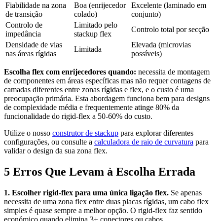
Fiabilidade na zona
Boa (enrijecedor
Excelente (laminado em
de transição
colado)
conjunto)
Controlo de
Limitado pelo
Controlo total por secção
impedância
stackup flex
Densidade de vias
Elevada (microvias
Limitada
nas áreas rígidas
possíveis)
Escolha flex com enrijecedores quando:
necessita de montagem
de componentes em áreas específicas mas não requer contagens de
camadas diferentes entre zonas rígidas e flex, e o custo é uma
preocupação primária. Esta abordagem funciona bem para designs
de complexidade média e frequentemente atinge 80% da
funcionalidade do rigid-flex a 50-60% do custo.
Utilize o nosso
construtor de stackup
para explorar diferentes
configurações, ou consulte a
calculadora de raio de curvatura
para
validar o design da sua zona flex.
5 Erros Que Levam à Escolha Errada
1. Escolher rigid-flex para uma única ligação flex.
Se apenas
necessita de uma zona flex entre duas placas rígidas, um cabo flex
simples é quase sempre a melhor opção. O rigid-flex faz sentido
económico quando elimina 3+ conectores ou cabos.