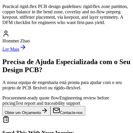
Practical rigid-flex PCB design guidelines: rigid/flex zone partition,
copper balance in the bend zone, coverlay and no-flow prepreg
keepout, stiffener placement, via keepout, and layer symmetry. A
DFM checklist for engineers who want first-pass yield.
Hommer Zhao
Ler Mais
Precisa de Ajuda Especializada com o Seu
Design PCB?
A nossa equipa de engenharia está pronta para ajudar com o seu
projeto de PCB flexível ou rígido-flexível.
Procurement-ready quote flow
Engineering review before
pricing
Test report and traceability support
Obter um Orçamento
Contacte-nos
Send This With Your Inquiry