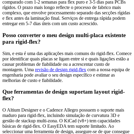
comparado com 1-2 semanas para flex puro e 3-5 dias para PCBs
rígidos. O prazo mais longo reflecte o processo de fabrico mais
complexo, que envolve processamento separado das secções rígidas
e flex antes da laminação final. Serviços de entrega rápida podem
entregar em 5-7 dias úteis com um custo acrescido.
Posso converter o meu design multi-placa existente
para rigid-flex?
Sim, e esta é uma das aplicações mais comuns do rigid-flex. Comece
por identificar quais placas se ligam entre si e quais ligações estão a
causar problemas de fiabilidade ou a acrescentar custo de
montagem. Uma
revisão de design rigid-flex
com a nossa equipa de
engenharia pode avaliar o seu design específico e estimar as
melhorias de custo e fiabilidade.
Que ferramentas de design suportam layout rigid-
flex?
O Altium Designer e o Cadence Allegro possuem o suporte mais
maduro para rigid-flex, incluindo simulação de curvatura 3D e
gestão de stackup multi-zona. O KiCad (v8+) tem capacidades
básicas de rigid-flex. O EasyEDA tem suporte limitado. Ao
seleccionar uma ferramenta de design, assegure-se de que consegue