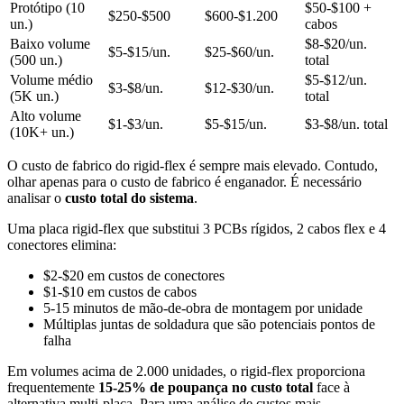
Protótipo (10
$50-$100 +
$250-$500
$600-$1.200
un.)
cabos
Baixo volume
$8-$20/un.
$5-$15/un.
$25-$60/un.
(500 un.)
total
Volume médio
$5-$12/un.
$3-$8/un.
$12-$30/un.
(5K un.)
total
Alto volume
$1-$3/un.
$5-$15/un.
$3-$8/un. total
(10K+ un.)
O custo de fabrico do rigid-flex é sempre mais elevado. Contudo,
olhar apenas para o custo de fabrico é enganador. É necessário
analisar o
custo total do sistema
.
Uma placa rigid-flex que substitui 3 PCBs rígidos, 2 cabos flex e 4
conectores elimina:
$2-$20 em custos de conectores
$1-$10 em custos de cabos
5-15 minutos de mão-de-obra de montagem por unidade
Múltiplas juntas de soldadura que são potenciais pontos de
falha
Em volumes acima de 2.000 unidades, o rigid-flex proporciona
frequentemente
15-25% de poupança no custo total
face à
alternativa multi-placa. Para uma análise de custos mais