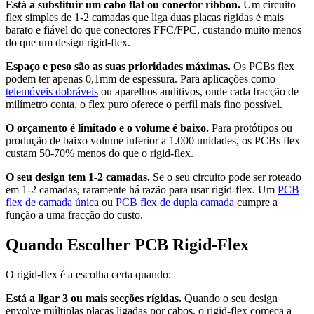
Está a substituir um cabo flat ou conector ribbon.
Um circuito
flex simples de 1-2 camadas que liga duas placas rígidas é mais
barato e fiável do que conectores FFC/FPC, custando muito menos
do que um design rigid-flex.
Espaço e peso são as suas prioridades máximas.
Os PCBs flex
podem ter apenas 0,1mm de espessura. Para aplicações como
telemóveis dobráveis
ou aparelhos auditivos, onde cada fracção de
milímetro conta, o flex puro oferece o perfil mais fino possível.
O orçamento é limitado e o volume é baixo.
Para protótipos ou
produção de baixo volume inferior a 1.000 unidades, os PCBs flex
custam 50-70% menos do que o rigid-flex.
O seu design tem 1-2 camadas.
Se o seu circuito pode ser roteado
em 1-2 camadas, raramente há razão para usar rigid-flex. Um
PCB
flex de camada única
ou
PCB flex de dupla camada
cumpre a
função a uma fracção do custo.
Quando Escolher PCB Rigid-Flex
O rigid-flex é a escolha certa quando:
Está a ligar 3 ou mais secções rígidas.
Quando o seu design
envolve múltiplas placas ligadas por cabos, o rigid-flex começa a