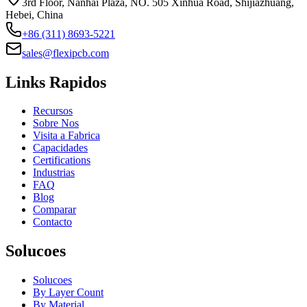
3rd Floor, Nanhai Plaza, NO. 505 Xinhua Road, Shijiazhuang,
Hebei, China
+86 (311) 8693-5221
sales@flexipcb.com
Links Rapidos
Recursos
Sobre Nos
Visita a Fabrica
Capacidades
Certifications
Industrias
FAQ
Blog
Comparar
Contacto
Solucoes
Solucoes
By Layer Count
By Material