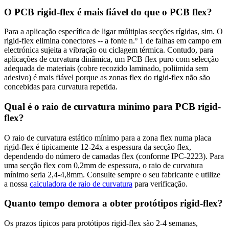
O PCB rigid-flex é mais fiável do que o PCB flex?
Para a aplicação específica de ligar múltiplas secções rígidas, sim. O
rigid-flex elimina conectores -- a fonte n.º 1 de falhas em campo em
electrónica sujeita a vibração ou ciclagem térmica. Contudo, para
aplicações de curvatura dinâmica, um PCB flex puro com selecção
adequada de materiais (cobre recozido laminado, poliimida sem
adesivo) é mais fiável porque as zonas flex do rigid-flex não são
concebidas para curvatura repetida.
Qual é o raio de curvatura mínimo para PCB rigid-
flex?
O raio de curvatura estático mínimo para a zona flex numa placa
rigid-flex é tipicamente 12-24x a espessura da secção flex,
dependendo do número de camadas flex (conforme IPC-2223). Para
uma secção flex com 0,2mm de espessura, o raio de curvatura
mínimo seria 2,4-4,8mm. Consulte sempre o seu fabricante e utilize
a nossa
calculadora de raio de curvatura
para verificação.
Quanto tempo demora a obter protótipos rigid-flex?
Os prazos típicos para protótipos rigid-flex são 2-4 semanas,