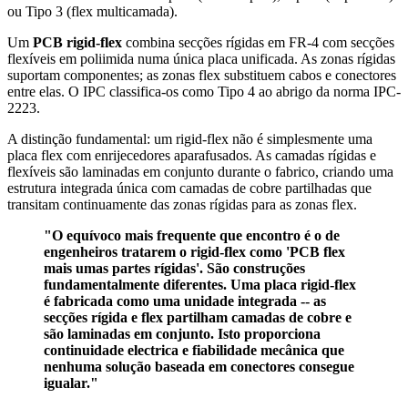
ou Tipo 3 (flex multicamada).
Um
PCB rigid-flex
combina secções rígidas em FR-4 com secções
flexíveis em poliimida numa única placa unificada. As zonas rígidas
suportam componentes; as zonas flex substituem cabos e conectores
entre elas. O IPC classifica-os como Tipo 4 ao abrigo da norma IPC-
2223.
A distinção fundamental: um rigid-flex não é simplesmente uma
placa flex com enrijecedores aparafusados. As camadas rígidas e
flexíveis são laminadas em conjunto durante o fabrico, criando uma
estrutura integrada única com camadas de cobre partilhadas que
transitam continuamente das zonas rígidas para as zonas flex.
"O equívoco mais frequente que encontro é o de
engenheiros tratarem o rigid-flex como 'PCB flex
mais umas partes rígidas'. São construções
fundamentalmente diferentes. Uma placa rigid-flex
é fabricada como uma unidade integrada -- as
secções rígida e flex partilham camadas de cobre e
são laminadas em conjunto. Isto proporciona
continuidade electrica e fiabilidade mecânica que
nenhuma solução baseada em conectores consegue
igualar."