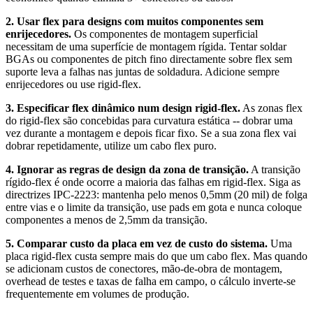
2. Usar flex para designs com muitos componentes sem
enrijecedores.
Os componentes de montagem superficial
necessitam de uma superfície de montagem rígida. Tentar soldar
BGAs ou componentes de pitch fino directamente sobre flex sem
suporte leva a falhas nas juntas de soldadura. Adicione sempre
enrijecedores ou use rigid-flex.
3. Especificar flex dinâmico num design rigid-flex.
As zonas flex
do rigid-flex são concebidas para curvatura estática -- dobrar uma
vez durante a montagem e depois ficar fixo. Se a sua zona flex vai
dobrar repetidamente, utilize um cabo flex puro.
4. Ignorar as regras de design da zona de transição.
A transição
rígido-flex é onde ocorre a maioria das falhas em rigid-flex. Siga as
directrizes IPC-2223: mantenha pelo menos 0,5mm (20 mil) de folga
entre vias e o limite da transição, use pads em gota e nunca coloque
componentes a menos de 2,5mm da transição.
5. Comparar custo da placa em vez de custo do sistema.
Uma
placa rigid-flex custa sempre mais do que um cabo flex. Mas quando
se adicionam custos de conectores, mão-de-obra de montagem,
overhead de testes e taxas de falha em campo, o cálculo inverte-se
frequentemente em volumes de produção.