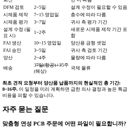
DFM 검토
2~5일
설계 수정이 필요할 수 있음
시제품 제작
7~15 영업일
층수에 따라 다름
시제품 평가
3~7일
귀사 측 평가 기간
설계 수정 (필
새로운 시제품 제작 기간 포
1~2주
요 시)
함
FAI 생산
10~15 영업일
양산용 금형 셋업
FAI 승인
3~5일
귀사 측 검토 기간
양산
2~4주
물량에 따라 다름
3
7일(항공) / 3
5주
배송
국제 물류
(해상)
최초 견적 요청부터 양산품 납품까지의 현실적인 총 기간:
8~16주.
이 일정을 미리 계획하면 급한 의사 결정과 높은 특급
비용을 피할 수 있습니다.
자주 묻는 질문
맞춤형 연성 PCB 주문에 어떤 파일이 필요합니까?