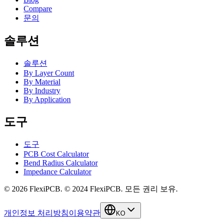
Compare
문의
솔루션
솔루션
By Layer Count
By Material
By Industry
By Application
도구
도구
PCB Cost Calculator
Bend Radius Calculator
Impedance Calculator
©
2026
FlexiPCB
.
© 2024 FlexiPCB. 모든 권리 보유.
개인정보 처리방침
이용약관
KO