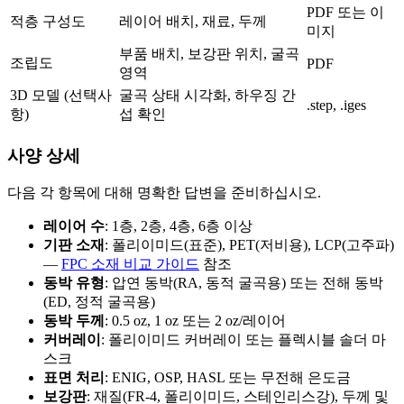
PDF 또는 이
적층 구성도
레이어 배치, 재료, 두께
미지
부품 배치, 보강판 위치, 굴곡
조립도
PDF
영역
3D 모델 (선택사
굴곡 상태 시각화, 하우징 간
.step, .iges
항)
섭 확인
사양 상세
다음 각 항목에 대해 명확한 답변을 준비하십시오.
레이어 수
: 1층, 2층, 4층, 6층 이상
기판 소재
: 폴리이미드(표준), PET(저비용), LCP(고주파)
—
FPC 소재 비교 가이드
참조
동박 유형
: 압연 동박(RA, 동적 굴곡용) 또는 전해 동박
(ED, 정적 굴곡용)
동박 두께
: 0.5 oz, 1 oz 또는 2 oz/레이어
커버레이
: 폴리이미드 커버레이 또는 플렉시블 솔더 마
스크
표면 처리
: ENIG, OSP, HASL 또는 무전해 은도금
보강판
: 재질(FR-4, 폴리이미드, 스테인리스강), 두께 및