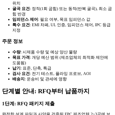
위치
굴곡 요건
: 정적(1회 굽힘) 또는 동적(반복 굴곡), 최소 굽
힘 반경
임피던스 제어
: 필요 여부, 목표 임피던스 값
특수 요건
: EMI 차폐, UL 인증, 임피던스 제어, IPC 등급
지정
주문 정보
수량
: 시제품 수량 및 예상 양산 물량
목표 가격
: 개당 예산 범위 (제조업체의 최적화 제안에
도움됨)
납기
: 표준, 단축, 특급
검사 요건
: 전기 테스트, 플라잉 프로브, AOI
배송지
: 운송비 및 관세에 영향
단계별 안내: RFQ부터 납품까지
1단계: RFQ 패키지 제출
완전한 설계 파일과 사양을 검증된 FPC 제조업체 2~3곳에 보