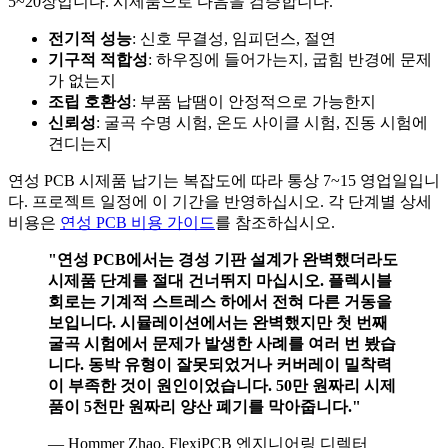
5~20장입니다. 시제품으로 다음을 검증합니다.
전기적 성능
: 신호 무결성, 임피던스, 절연
기구적 적합성
: 하우징에 들어가는지, 굽힘 반경에 문제
가 없는지
조립 호환성
: 부품 납땜이 안정적으로 가능한지
신뢰성
: 굴곡 수명 시험, 온도 사이클 시험, 진동 시험에
견디는지
연성 PCB 시제품 납기는 복잡도에 따라 통상 7~15 영업일입니
다. 프로젝트 일정에 이 기간을 반영하십시오. 각 단계별 상세
비용은
연성 PCB 비용 가이드
를 참조하십시오.
"연성 PCB에서는 경성 기판 설계가 완벽했더라도
시제품 단계를 절대 건너뛰지 마십시오. 플렉시블
회로는 기계적 스트레스 하에서 전혀 다른 거동을
보입니다. 시뮬레이션에서는 완벽했지만 첫 번째
굴곡 시험에서 문제가 발생한 사례를 여러 번 봤습
니다. 동박 유형이 잘못되었거나 커버레이 밀착력
이 부족한 것이 원인이었습니다. 50만 원짜리 시제
품이 5천만 원짜리 양산 폐기를 막아줍니다."
— Hommer Zhao, FlexiPCB 엔지니어링 디렉터