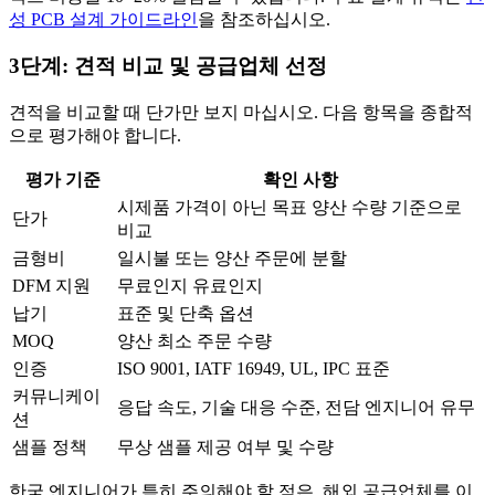
성 PCB 설계 가이드라인
을 참조하십시오.
3단계: 견적 비교 및 공급업체 선정
견적을 비교할 때 단가만 보지 마십시오. 다음 항목을 종합적
으로 평가해야 합니다.
평가 기준
확인 사항
시제품 가격이 아닌 목표 양산 수량 기준으로
단가
비교
금형비
일시불 또는 양산 주문에 분할
DFM 지원
무료인지 유료인지
납기
표준 및 단축 옵션
MOQ
양산 최소 주문 수량
인증
ISO 9001, IATF 16949, UL, IPC 표준
커뮤니케이
응답 속도, 기술 대응 수준, 전담 엔지니어 유무
션
샘플 정책
무상 샘플 제공 여부 및 수량
한국 엔지니어가 특히 주의해야 할 점은, 해외 공급업체를 이