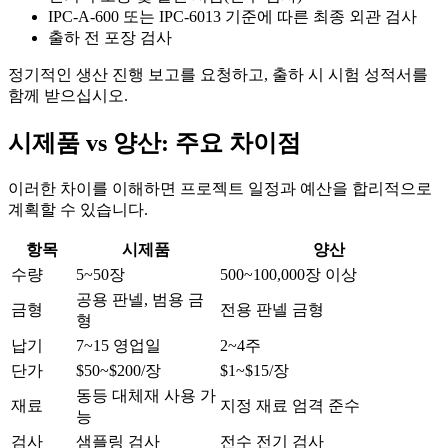
IPC-A-600 또는 IPC-6013 기준에 따른 최종 외관 검사
출하 전 포장 검사
정기적인 생산 진행 보고를 요청하고, 출하 시 시험 성적서를
함께 받으십시오.
시제품 vs 양산: 주요 차이점
이러한 차이를 이해하면 프로젝트 일정과 예산을 합리적으로
계획할 수 있습니다.
항목
시제품
양산
수량
5~50장
500~100,000장 이상
공용 판넬, 범용 금
금형
전용 판넬 금형
형
납기
7~15 영업일
2~4주
단가
$50~$200/장
$1~$15/장
동등 대체재 사용 가
재료
지정 재료 엄격 준수
능
검사
샘플링 검사
전수 전기 검사