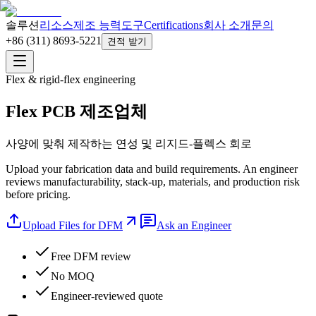
솔루션
리소스
제조 능력
도구
Certifications
회사 소개
문의
+86 (311) 8693-5221
견적 받기
Flex & rigid-flex engineering
Flex PCB 제조업체
사양에 맞춰 제작하는 연성 및 리지드-플렉스 회로
Upload your fabrication data and build requirements. An engineer
reviews manufacturability, stack-up, materials, and production risk
before pricing.
Upload Files for DFM
Ask an Engineer
Free DFM review
No MOQ
Engineer-reviewed quote