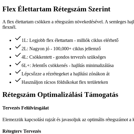
Flex Élettartam Rétegszám Szerint
A flex élettartam csökken a rétegszám növekedésével. A semleges hajlí
flexnél.
1L: Legjobb flex élettartam - milliók ciklus elérhető
2L: Nagyon jó - 100,000+ ciklus jellemző
4L: Csökkentett - gondos tervezés szükséges
6L+: Jelentős csökkenés - hajlítás minimalizálása
Lépcsőzze a rézrétegeket a hajlítási zónákon át
Használjon rácsos földsíkokat flex területeken
Rétegszám Optimalizálási Támogatás
Tervezés Felülvizsgálat
Elemezzük kapcsolási rajzát és javasoljuk az optimális rétegszámot a 
Rétegterv Tervezés