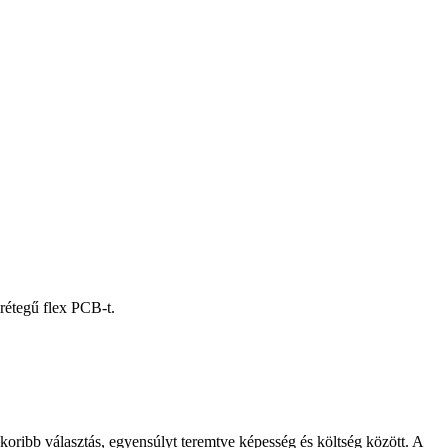
rétegű flex PCB-t.
koribb választás, egyensúlyt teremtve képesség és költség között. A