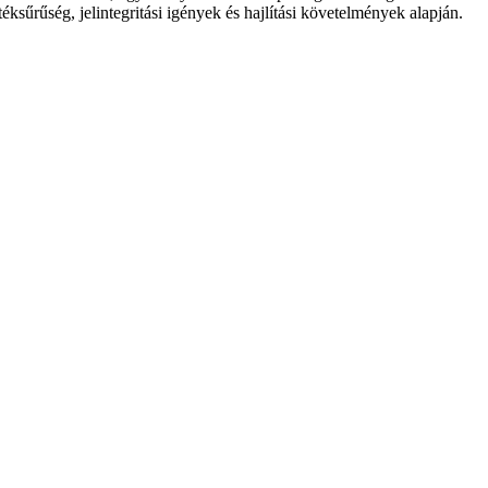
ksűrűség, jelintegritási igények és hajlítási követelmények alapján.