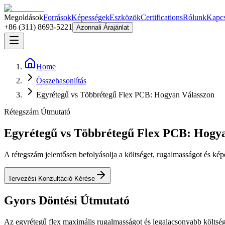
Megoldások
Források
Képességek
Eszközök
Certifications
Rólunk
Kapcs
+86 (311) 8693-5221
Azonnali Árajánlat
Home
Összehasonlítás
Egyrétegű vs Többrétegű Flex PCB: Hogyan Válasszon
Rétegszám Útmutató
Egyrétegű vs Többrétegű Flex PCB: Hogy
A rétegszám jelentősen befolyásolja a költséget, rugalmasságot és ké
Tervezési Konzultáció Kérése
Gyors Döntési Útmutató
Az egyrétegű flex maximális rugalmasságot és legalacsonyabb költséget