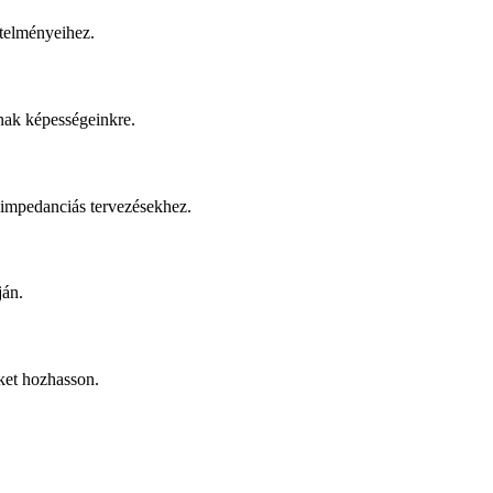
etelményeihez.
nak képességeinkre.
t impedanciás tervezésekhez.
ján.
ket hozhasson.