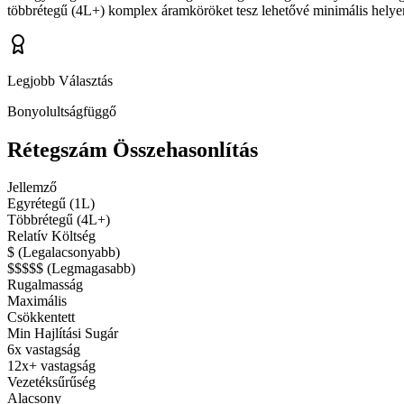
többrétegű (4L+) komplex áramköröket tesz lehetővé minimális helyen, 
Legjobb Választás
Bonyolultságfüggő
Rétegszám Összehasonlítás
Jellemző
Egyrétegű (1L)
Többrétegű (4L+)
Relatív Költség
$ (Legalacsonyabb)
$$$$$ (Legmagasabb)
Rugalmasság
Maximális
Csökkentett
Min Hajlítási Sugár
6x vastagság
12x+ vastagság
Vezetéksűrűség
Alacsony