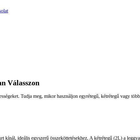
olat
an Válasszon
pességeket. Tudja meg, mikor használjon egyrétegű, kétrétegű vagy több
 kínál, ideális egyszerű összeköttetésekhez. A kétrétegű (2L) a leggya