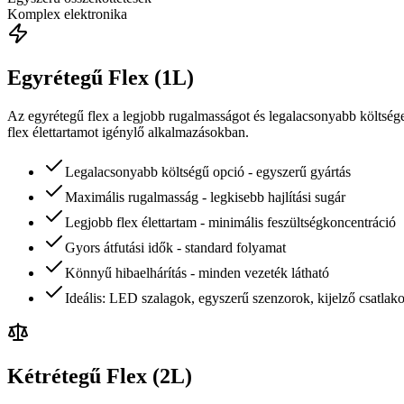
Komplex elektronika
Egyrétegű Flex (1L)
Az egyrétegű flex a legjobb rugalmasságot és legalacsonyabb költséget
flex élettartamot igénylő alkalmazásokban.
Legalacsonyabb költségű opció - egyszerű gyártás
Maximális rugalmasság - legkisebb hajlítási sugár
Legjobb flex élettartam - minimális feszültségkoncentráció
Gyors átfutási idők - standard folyamat
Könnyű hibaelhárítás - minden vezeték látható
Ideális: LED szalagok, egyszerű szenzorok, kijelző csatlak
Kétrétegű Flex (2L)