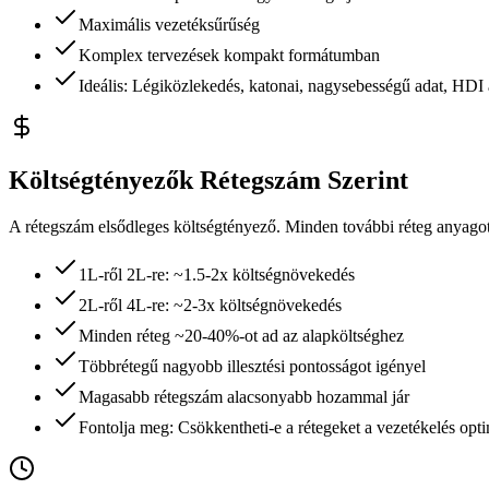
Maximális vezetéksűrűség
Komplex tervezések kompakt formátumban
Ideális: Légiközlekedés, katonai, nagysebességű adat, HDI
Költségtényezők Rétegszám Szerint
A rétegszám elsődleges költségtényező. Minden további réteg anyagot, 
1L-ről 2L-re: ~1.5-2x költségnövekedés
2L-ről 4L-re: ~2-3x költségnövekedés
Minden réteg ~20-40%-ot ad az alapköltséghez
Többrétegű nagyobb illesztési pontosságot igényel
Magasabb rétegszám alacsonyabb hozammal jár
Fontolja meg: Csökkentheti-e a rétegeket a vezetékelés opti