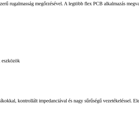
sszerű rugalmasság megőrzésével. A legtöbb flex PCB alkalmazás megval
i eszközök
síkokkal, kontrollált impedanciával és nagy sűrűségű vezetékeléssel. El