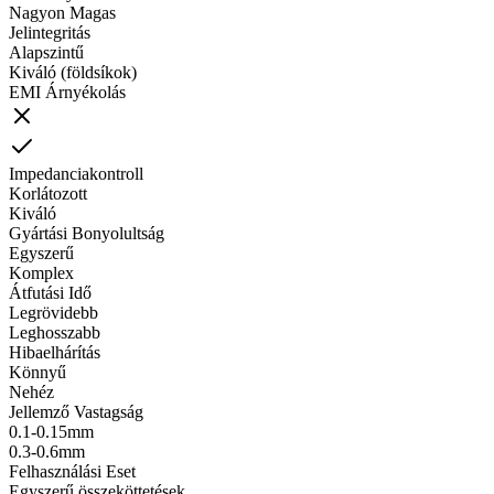
Nagyon Magas
Jelintegritás
Alapszintű
Kiváló (földsíkok)
EMI Árnyékolás
Impedanciakontroll
Korlátozott
Kiváló
Gyártási Bonyolultság
Egyszerű
Komplex
Átfutási Idő
Legrövidebb
Leghosszabb
Hibaelhárítás
Könnyű
Nehéz
Jellemző Vastagság
0.1-0.15mm
0.3-0.6mm
Felhasználási Eset
Egyszerű összeköttetések