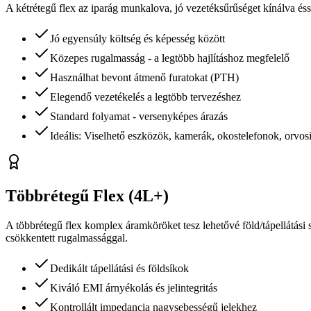
A kétrétegű flex az iparág munkalova, jó vezetéksűrűséget kínálva é
Jó egyensúly költség és képesség között
Közepes rugalmasság - a legtöbb hajlításhoz megfelelő
Használhat bevont átmenő furatokat (PTH)
Elegendő vezetékelés a legtöbb tervezéshez
Standard folyamat - versenyképes árazás
Ideális: Viselhető eszközök, kamerák, okostelefonok, orvos
Többrétegű Flex (4L+)
A többrétegű flex komplex áramköröket tesz lehetővé föld/tápellátási 
csökkentett rugalmassággal.
Dedikált tápellátási és földsíkok
Kiváló EMI árnyékolás és jelintegritás
Kontrollált impedancia nagysebességű jelekhez