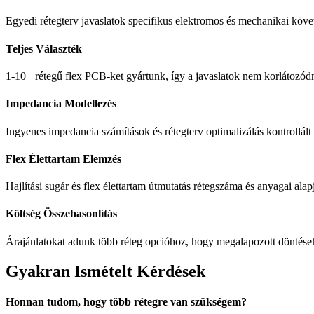
Egyedi rétegterv javaslatok specifikus elektromos és mechanikai köv
Teljes Választék
1-10+ rétegű flex PCB-ket gyártunk, így a javaslatok nem korlátozód
Impedancia Modellezés
Ingyenes impedancia számítások és rétegterv optimalizálás kontrollál
Flex Élettartam Elemzés
Hajlítási sugár és flex élettartam útmutatás rétegszáma és anyagai alap
Költség Összehasonlítás
Árajánlatokat adunk több réteg opcióhoz, hogy megalapozott döntése
Gyakran Ismételt Kérdések
Honnan tudom, hogy több rétegre van szükségem?