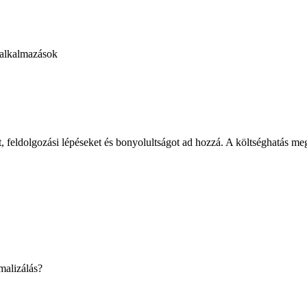
 alkalmazások
feldolgozási lépéseket és bonyolultságot ad hozzá. A költséghatás megér
malizálás?