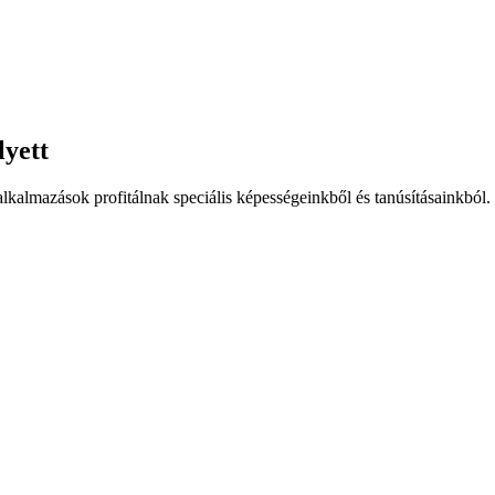
yett
kalmazások profitálnak speciális képességeinkből és tanúsításainkból.