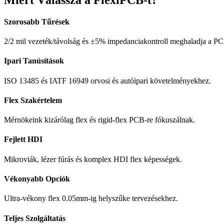
Szorosabb Tűrések
2/2 mil vezeték/távolság és ±5% impedanciakontroll meghaladja a PC
Ipari Tanúsítások
ISO 13485 és IATF 16949 orvosi és autóipari követelményekhez.
Flex Szakértelem
Mérnökeink kizárólag flex és rigid-flex PCB-re fókuszálnak.
Fejlett HDI
Mikroviák, lézer fúrás és komplex HDI flex képességek.
Vékonyabb Opciók
Ultra-vékony flex 0.05mm-ig helyszűke tervezésekhez.
Teljes Szolgáltatás