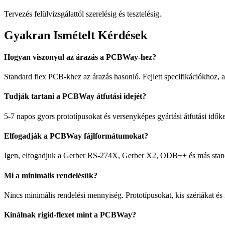
Tervezés felülvizsgálattól szerelésig és tesztelésig.
Gyakran Ismételt Kérdések
Hogyan viszonyul az árazás a PCBWay-hez?
Standard flex PCB-khez az árazás hasonló. Fejlett specifikációkhoz, 
Tudják tartani a PCBWay átfutási idejét?
5-7 napos gyors prototípusokat és versenyképes gyártási átfutási idő
Elfogadják a PCBWay fájlformátumokat?
Igen, elfogadjuk a Gerber RS-274X, Gerber X2, ODB++ és más standa
Mi a minimális rendelésük?
Nincs minimális rendelési mennyiség. Prototípusokat, kis szériákat é
Kínálnak rigid-flexet mint a PCBWay?