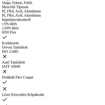
Sárga, Fekete, Fehér
Merevítő Típusok
PI, FR4, Acél, Alumínium
PI, FR4, Acél, Alumínium
Impedanciakontroll
±5% tűrés
±10% tűrés
HDI Flex
Korlátozott
Orvosi Tanúsított
ISO 13485
Autó Tanúsított
IATF 16949
Dedikált Flex Csapat
Lézer Közvetlen Képalkotás