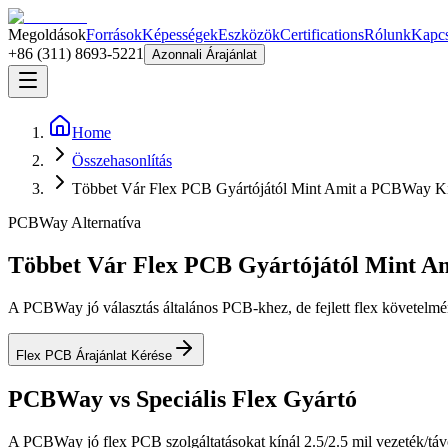
Megoldások
Források
Képességek
Eszközök
Certifications
Rólunk
Kapcs
+86 (311) 8693-5221
Azonnali Árajánlat
Home
Összehasonlítás
Többet Vár Flex PCB Gyártójától Mint Amit a PCBWay K
PCBWay Alternatíva
Többet Vár Flex PCB Gyártójától Mint A
A PCBWay jó választás általános PCB-khez, de fejlett flex követelmé
Flex PCB Árajánlat Kérése
PCBWay vs Speciális Flex Gyártó
A PCBWay jó flex PCB szolgáltatásokat kínál 2.5/2.5 mil vezeték/távo