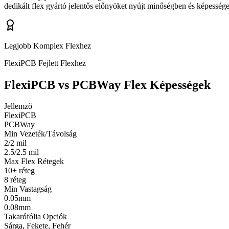
dedikált flex gyártó jelentős előnyöket nyújt minőségben és képesség
Legjobb Komplex Flexhez
FlexiPCB Fejlett Flexhez
FlexiPCB vs PCBWay Flex Képességek
Jellemző
FlexiPCB
PCBWay
Min Vezeték/Távolság
2/2 mil
2.5/2.5 mil
Max Flex Rétegek
10+ réteg
8 réteg
Min Vastagság
0.05mm
0.08mm
Takarófólia Opciók
Sárga, Fekete, Fehér