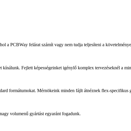
ahol a PCBWay felárat számít vagy nem tudja teljesíteni a követelménye
ket kínálunk. Fejlett képességeinket igénylő komplex tervezéseknél a m
rd formátumokat. Mérnökeink minden fájlt átnéznek flex-specifikus g
s nagy volumenű gyártást egyaránt fogadunk.