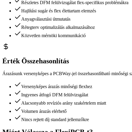
Részletes DFM felülvizsgálat flex-specifikus problémákra
Hajlítási sugár és flex élettartam elemzés
Anyagválasztási útmutatás
Rétegterv optimalizálás alkalmazásához
Közvetlen mérnöki kommunikáció
Érték Összehasonlítás
Árazásunk versenyképes a PCBWay-jel összehasonlítható minőségi szi
Versenyképes árazás minőségi flexhez
Ingyenes átfogó DFM felülvizsgálat
Alacsonyabb revíziós arány szakértelem miatt
Volumen árazás elérhető
Nincs rejtett díj standard jellemzőkre
Miért Válassza a FlexiPCB-t?