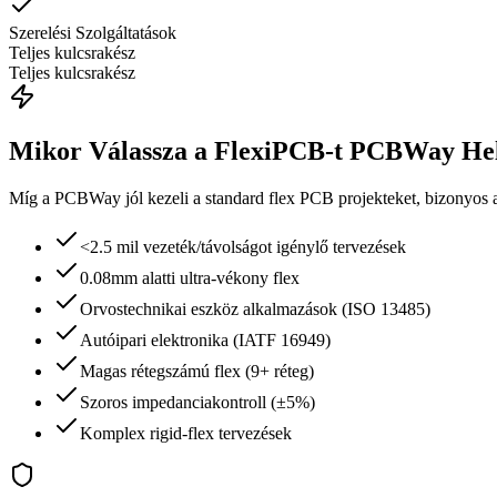
Szerelési Szolgáltatások
Teljes kulcsrakész
Teljes kulcsrakész
Mikor Válassza a FlexiPCB-t PCBWay Hel
Míg a PCBWay jól kezeli a standard flex PCB projekteket, bizonyos al
<2.5 mil vezeték/távolságot igénylő tervezések
0.08mm alatti ultra-vékony flex
Orvostechnikai eszköz alkalmazások (ISO 13485)
Autóipari elektronika (IATF 16949)
Magas rétegszámú flex (9+ réteg)
Szoros impedanciakontroll (±5%)
Komplex rigid-flex tervezések