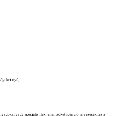
égeket nyújt.
yagokat vagy speciális flex jellemzőket igénylő tervezésekhez a