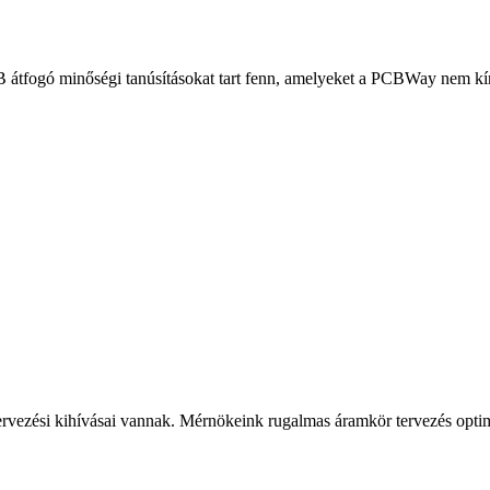
B átfogó minőségi tanúsításokat tart fenn, amelyeket a PCBWay nem kí
rvezési kihívásai vannak. Mérnökeink rugalmas áramkör tervezés optima