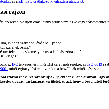
atónkat
és a
ZIF FPC csatlakozó kiválasztási útmutatót
.
ási rajzon
lezéseket. Ne írjon csak "arany felületkezelés"-t vagy "ólommentes felü
10 um, minden szabadon lévő SMT padon."
lül szereljék össze."
 um felett; nincs kemény arany a hajlítási zónában."
 szükséges."
kozik az
IPC
tervezési és minősítési keretrendszerekre, az
IPC-6013
szab
 9001
minőségirányítási rendszerekre a beszállítók minősítése során.
ból származnak. Az 'arany ujjak' jelenthet villanó aranyat, lágy 
zelés típusát, vastagságát, területét, és azt, hogy a bevonatolt terü