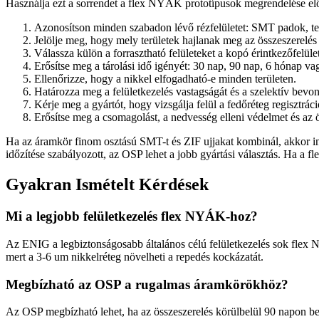
Használja ezt a sorrendet a flex NYÁK prototípusok megrendelése elő
Azonosítson minden szabadon lévő rézfelületet: SMT padok, tes
Jelölje meg, hogy mely területek hajlanak meg az összeszerelés
Válassza külön a forrasztható felületeket a kopó érintkezőfelüle
Erősítse meg a tárolási idő igényét: 30 nap, 90 nap, 6 hónap v
Ellenőrizze, hogy a nikkel elfogadható-e minden területen.
Határozza meg a felületkezelés vastagságát és a szelektív bevon
Kérje meg a gyártót, hogy vizsgálja felül a fedőréteg regisztráci
Erősítse meg a csomagolást, a nedvesség elleni védelmet és az ö
Ha az áramkör finom osztású SMT-t és ZIF ujjakat kombinál, akkor in
időzítése szabályozott, az OSP lehet a jobb gyártási választás. Ha a fl
Gyakran Ismételt Kérdések
Mi a legjobb felületkezelés flex NYÁK-hoz?
Az ENIG a legbiztonságosabb általános célú felületkezelés sok flex N
mert a 3-6 um nikkelréteg növelheti a repedés kockázatát.
Megbízható az OSP a rugalmas áramkörökhöz?
Az OSP megbízható lehet, ha az összeszerelés körülbelül 90 napon belü