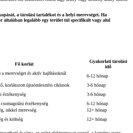
ását, a tárolási tartalékot és a helyi merevséget. Ha
általában legalább egy terület túl specifikált vagy alul
Gyakorlati tárolási
Fő korlát
idő
 a merevséget és aktív hajlításoknál
6-12 hónap
ő, korlátozott újraömlesztési ciklusok
3-6 hónap
si érzékenység
3-6 hónap
, csomagolási érzékenység
6-12 hónap
g, nikkel merevség
12+ hónap
ég és költség
12+ hónap
rrasztható és sima, az ezüst elektromosan vonzó, a kemény arany