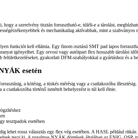
 hogy a szerelvény tisztán forrasztható-e, túléli-e a tárolást, megbízha
sségérzékenyebbek és mechanikailag aktívabbak, mint a szabványos me
ilyen funkciót kell ellátnia. Egy finom osztású SMT pad lapos forraszt
anyat igényelhet. Egy orvosi vagy autóipari flex hosszabb tárolási idő
b felületkezeléseket, gyakorlati DFM-szabályokkal a gyártáshoz és a b
s NYÁK esetén
orrasztásig, a kötésig, a tüskés mérésig vagy a csatlakozóba illesztési
a a csatlakozóba történő ismételt behelyezést is túl kell élnie.
rögzítéshez
ken
agy tesztpadok esetében
ig lehet rossz választás egy flex vég esetében. A HASL például ritkán
telnek teszi ki. A rugalmas NYÁK döntések általában az ENIG, OSP, i