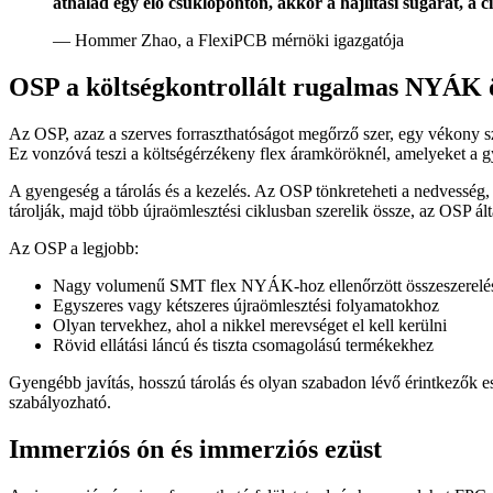
áthalad egy élő csuklóponton, akkor a hajlítási sugarat, a c
— Hommer Zhao, a FlexiPCB mérnöki igazgatója
OSP a költségkontrollált rugalmas NYÁK ö
Az OSP, azaz a szerves forraszthatóságot megőrző szer, egy vékony sz
Ez vonzóvá teszi a költségérzékeny flex áramköröknél, amelyeket a g
A gyengeség a tárolás és a kezelés. Az OSP tönkreteheti a nedvesség, 
tárolják, majd több újraömlesztési ciklusban szerelik össze, az OSP ál
Az OSP a legjobb:
Nagy volumenű SMT flex NYÁK-hoz ellenőrzött összeszerelési
Egyszeres vagy kétszeres újraömlesztési folyamatokhoz
Olyan tervekhez, ahol a nikkel merevséget el kell kerülni
Rövid ellátási láncú és tiszta csomagolású termékekhez
Gyengébb javítás, hosszú tárolás és olyan szabadon lévő érintkezők 
szabályozható.
Immerziós ón és immerziós ezüst