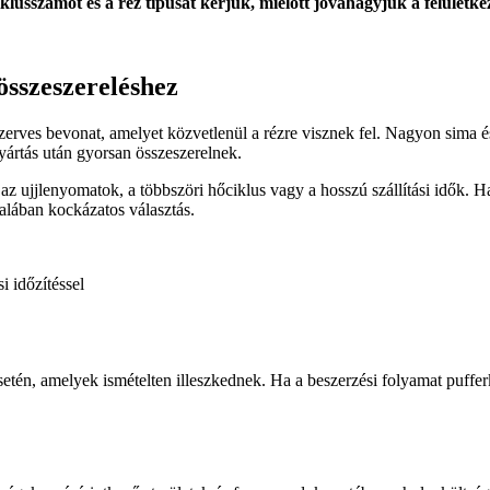
iklusszámot és a réz típusát kérjük, mielőtt jóváhagyjuk a felületkez
sszeszereléshez
erves bevonat, amelyet közvetlenül a rézre visznek fel. Nagyon sima és
yártás után gyorsan összeszerelnek.
az ujjlenyomatok, a többszöri hőciklus vagy a hosszú szállítási idők. 
talában kockázatos választás.
 időzítéssel
esetén, amelyek ismételten illeszkednek. Ha a beszerzési folyamat puff