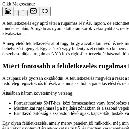
Cikk Megosztása
:
A felületkezelés egy apró tétel a rugalmas NYÁK rajzon, de eldöntheti,
minősítés után. A rugalmas nyomtatott áramkörök vékonyabbak, nedve
kiválasztani.
A megfelelő felületkezelés attól függ, hogy a szabadon lévő réznek m
behelyezést igényel. Egy csúszó vagy billentyűzet érintkező kemény ar
összehasonlítja a rugalmas NYÁK és rigid-flex terveknél használt főb
Miért fontosabb a felületkezelés rugalma
A csupasz réz gyorsan oxidálódik. A felületkezelés megvédi a rezet a f
fedőréteg regisztrációs tűrését, a laminálási hőt, a panelkezelést és néh
Általában három követelmény verseng:
Forraszthatóság SMT-hez, kézi forrasztáshoz vagy forrópréses 
Mechanikai rugalmasság a hajlítási zónákban és a szabad vége
Érintkező tartósság a szabadon lévő ujjak, kapcsolók, tüskék v
Egy olyan felületkezelés, amely merev panelen jól működik, még mind
és a vékony poliimid áramköröket nagy hő- és mechanikai igénybevé