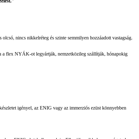
elést."
 olcsó, nincs nikkelréteg és szinte semmilyen hozzáadott vastagság.
Ha a flex NYÁK-ot legyártják, nemzetközileg szállítják, hónapokig
erkészletet igényel, az ENIG vagy az immerziós ezüst könnyebben