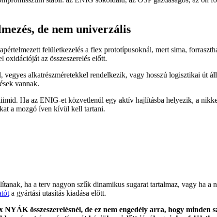
ezés, de nem univerzális
rtelmezett felületkezelés a flex prototípusoknál, mert sima, forraszthat
 oxidációját az összeszerelés előtt.
yes alkatrészméretekkel rendelkezik, vagy hosszú logisztikai út áll el
tések vannak.
imid. Ha az ENIG-et közvetlenül egy aktív hajlításba helyezik, a nikkel 
t a mozgó íven kívül kell tartani.
jlítanak, ha a terv nagyon szűk dinamikus sugarat tartalmaz, vagy ha a
atót
a gyártási utasítás kiadása előtt.
x NYÁK összeszerelésnél, de ez nem engedély arra, hogy minden sz