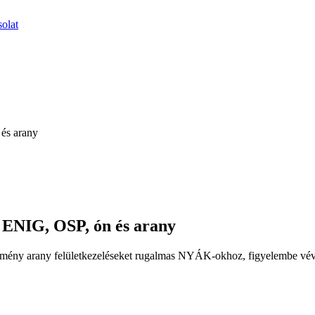
olat
és arany
 ENIG, OSP, ón és arany
ény arany felületkezeléseket rugalmas NYÁK-okhoz, figyelembe véve a fo