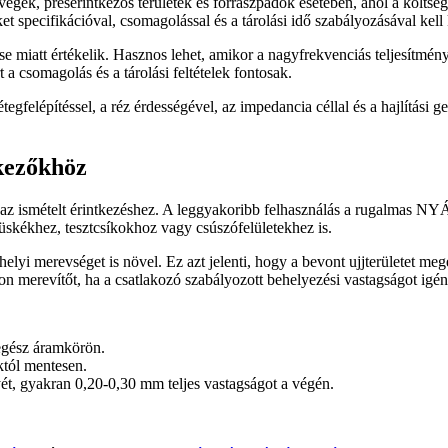
végek, présérintkezős területek és forraszpadok esetében, ahol a költsé
 specifikációval, csomagolással és a tárolási idő szabályozásával kell 
ése miatt értékelik. Hasznos lehet, amikor a nagyfrekvenciás teljesítm
 a csomagolás és a tárolási feltételek fontosak.
elépítéssel, a réz érdességével, az impedancia céllal és a hajlítási ge
kezőkhöz
t az ismételt érintkezéshez. A leggyakoribb felhasználás a rugalmas N
tüskékhez, tesztcsíkokhoz vagy csúszófelületekhez is.
elyi merevséget is növel. Ez azt jelenti, hogy a bevont ujjterületet mege
áljon merevítőt, ha a csatlakozó szabályozott behelyezési vastagságot igén
 egész áramkörön.
któl mentesen.
yét, gyakran 0,20-0,30 mm teljes vastagságot a végén.