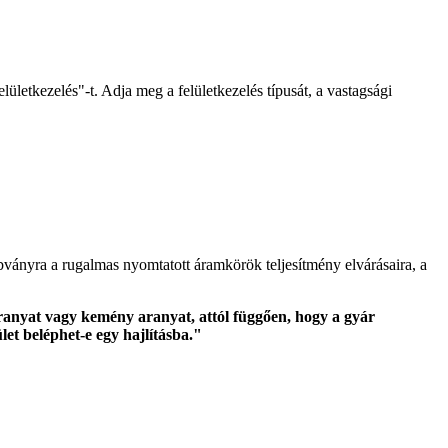
letkezelés"-t. Adja meg a felületkezelés típusát, a vastagsági
ványra a rugalmas nyomtatott áramkörök teljesítmény elvárásaira, a
aranyat vagy kemény aranyat, attól függően, hogy a gyár
let beléphet-e egy hajlításba."