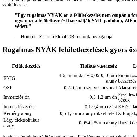
szűkülnek le.
"Egy rugalmas NYÁK-on a felületkezelés nem csupán a forras
ugyanazt a felületkezelést használják SMT padokon, ZIF ujjak
védett."
— Hommer Zhao, a FlexiPCB mérnöki igazgatója
Rugalmas NYÁK felületkezelések gyors öss
Felületkezelés
Tipikus vastagság
L
3-6 um nikkel + 0,05-0,10 um
Finom osz
ENIG
arany
beszerzés
OSP
0,2-0,5 um szerves bevonat
Alacsony 
Présilles
Immerziós ón
0,8-1,2 um ón
végek
Immerziós ezüst
0,1-0,4 um ezüst
RF és ala
Kemény arany
0,5-1,5 um arany nikkel felett
ZIF ujjak
Lágy elektrolitikus
0,05-0,25 um arany
Huzalköté
arany
Ezek a számok beszállítónként és specifikációnként változnak, de a 