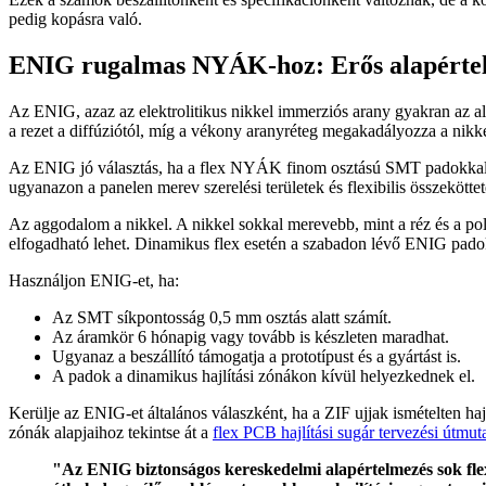
pedig kopásra való.
ENIG rugalmas NYÁK-hoz: Erős alapértelm
Az ENIG, azaz az elektrolitikus nikkel immerziós arany gyakran az alapé
a rezet a diffúziótól, míg a vékony aranyréteg megakadályozza a nikkel
Az ENIG jó választás, ha a flex NYÁK finom osztású SMT padokkal, veg
ugyanazon a panelen merev szerelési területek és flexibilis összekötte
Az aggodalom a nikkel. A nikkel sokkal merevebb, mint a réz és a poli
elfogadható lehet. Dinamikus flex esetén a szabadon lévő ENIG padoka
Használjon ENIG-et, ha:
Az SMT síkpontosság 0,5 mm osztás alatt számít.
Az áramkör 6 hónapig vagy tovább is készleten maradhat.
Ugyanaz a beszállító támogatja a prototípust és a gyártást is.
A padok a dinamikus hajlítási zónákon kívül helyezkednek el.
Kerülje az ENIG-et általános válaszként, ha a ZIF ujjak ismételten ha
zónák alapjaihoz tekintse át a
flex PCB hajlítási sugár tervezési útmut
"Az ENIG biztonságos kereskedelmi alapértelmezés sok fle