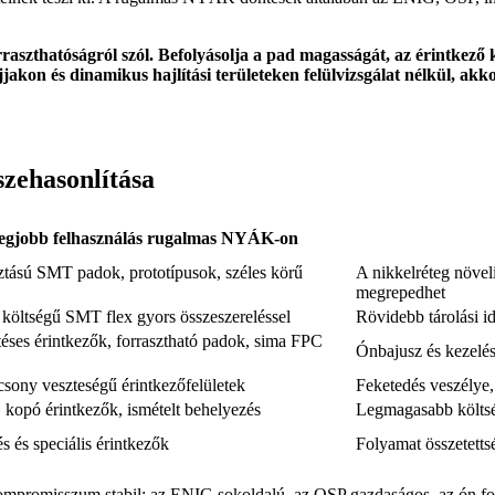
zthatóságról szól. Befolyásolja a pad magasságát, az érintkező kop
on és dinamikus hajlítási területeken felülvizsgálat nélkül, akkor 
zehasonlítása
egjobb felhasználás rugalmas NYÁK-on
tású SMT padok, prototípusok, széles körű
A nikkelréteg növeli
megrepedhet
költségű SMT flex gyors összeszereléssel
Rövidebb tárolási id
ztéses érintkezők, forrasztható padok, sima FPC
Ónbajusz és kezelé
csony veszteségű érintkezőfelületek
Feketedés veszélye
, kopó érintkezők, ismételt behelyezés
Legmagasabb költsé
s és speciális érintkezők
Folyamat összetetts
kompromisszum stabil: az ENIG sokoldalú, az OSP gazdaságos, az ón fo