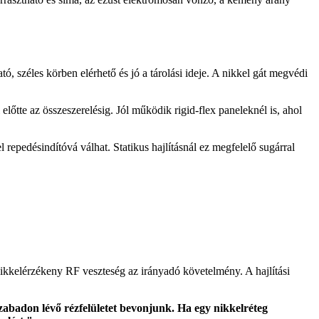
ó, széles körben elérhető és jó a tárolási ideje. A nikkel gát megvédi
őtte az összeszerelésig. Jól működik rigid-flex paneleknél is, ahol
repedésindítóvá válhat. Statikus hajlításnál ez megfelelő sugárral
 nikkelérzékeny RF veszteség az irányadó követelmény. A hajlítási
abadon lévő rézfelületet bevonjunk. Ha egy nikkelréteg