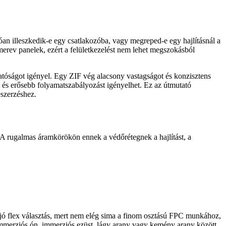
tóan illeszkedik-e egy csatlakozóba, vagy megreped-e egy hajlításnál a
rev panelek, ezért a felületkezelést nem lehet megszokásból
hatóságot igényel. Egy ZIF vég alacsony vastagságot és konzisztens
t és erősebb folyamatszabályozást igényelhet. Ez az útmutató
eszerzéshez.
g. A rugalmas áramkörökön ennek a védőrétegnek a hajlítást, a
 jó flex választás, mert nem elég sima a finom osztású FPC munkához,
mmerziós ón, immerziós ezüst, lágy arany vagy kemény arany között