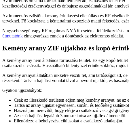
Az immerziós ón sima forrasztható felületet ad, és hasznos lehet FPC 
kezelhetőségi érzékenységgel és ónbajusz aggodalmakkal jár, amelyeket
Az immerziós ezüstöt alacsony érintkezési ellenállása és RF viselked
terveknél. Fő kockázata a kéntartalmú expozíció miatti feketedés, ezért
Nagysebességű vagy RF rugalmas NYÁK esetén a felületkezelést a rétegf
útmutatónk
elmagyarázza ennek a döntésnek az elektromos oldalát.
Kemény arany ZIF ujjakhoz és kopó érint
A kemény arany nem általános forrasztási felület. Ez egy kopó felüle
csatlakozóba csúszik. Használható billentyűzet érintkezőkhöz, rugós 
A kemény aranyat általában nikkelre viszik fel, ami tartósságot ad, de h
részeként. Tartsa a hajlítási vonalat távol a bevont ujjaktól, és haszn
Gyakori ujjszabályok:
Csak az illeszkedő területen adjon meg kemény aranyat, ne az
Tartsa az arany ujjakat egyenesen, simán, és fedőréteg szilánko
Használjon merevítőt, hogy elérje a csatlakozó vastagsági igén
Az első hajlítást legalább 3 mm-re tartsa az ujj-flex átmenettől.
Ellenőrizze a behelyezési ciklusokat a csatlakozó adatlapján.