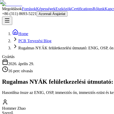
Megoldások
Források
Képességek
Eszközök
Certifications
Rólunk
Kapcs
+86 (311) 8693-5221
Azonnali Árajánlat
Home
PCB Tervezési Blog
Rugalmas NYÁK felületkezelési útmutató: ENIG, OSP, ón 
Gyártás
2026. április 29.
16
perc olvasás
Rugalmas NYÁK felületkezelési útmutató:
Hasonlítsa össze az ENIG, OSP, immerziós ón, immerziós ezüst és kem
Hommer Zhao
Szerző