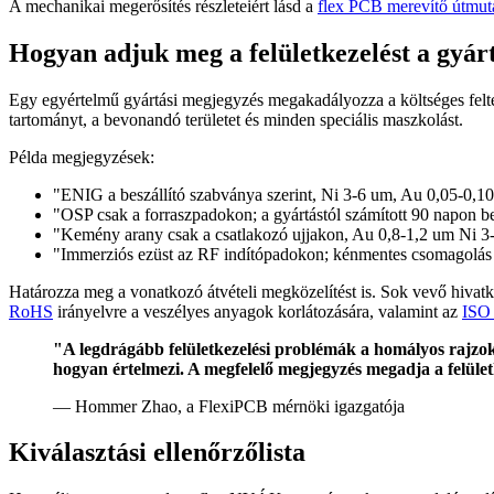
A mechanikai megerősítés részleteiért lásd a
flex PCB merevítő útmut
Hogyan adjuk meg a felületkezelést a gyárt
Egy egyértelmű gyártási megjegyzés megakadályozza a költséges feltéte
tartományt, a bevonandó területet és minden speciális maszkolást.
Példa megjegyzések:
"ENIG a beszállító szabványa szerint, Ni 3-6 um, Au 0,05-0,
"OSP csak a forraszpadokon; a gyártástól számított 90 napon be
"Kemény arany csak a csatlakozó ujjakon, Au 0,8-1,2 um Ni 3-6
"Immerziós ezüst az RF indítópadokon; kénmentes csomagolás
Határozza meg a vonatkozó átvételi megközelítést is. Sok vevő hivat
RoHS
irányelvre a veszélyes anyagok korlátozására, valamint az
ISO
"A legdrágább felületkezelési problémák a homályos rajzok
hogyan értelmezi. A megfelelő megjegyzés megadja a felületke
— Hommer Zhao, a FlexiPCB mérnöki igazgatója
Kiválasztási ellenőrzőlista