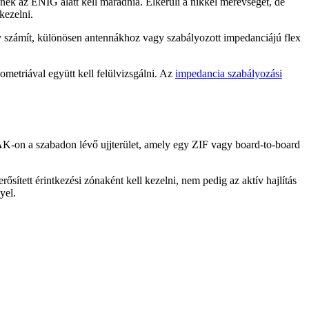
gnek az ENIG alatt kell maradnia. Elkerüli a nikkel merevséget, de
kezelni.
ény számít, különösen antennákhoz vagy szabályozott impedanciájú flex
ometriával együtt kell felülvizsgálni. Az
impedancia szabályozási
YÁK-on a szabadon lévő ujjterület, amely egy ZIF vagy board-to-board
rősített érintkezési zónaként kell kezelni, nem pedig az aktív hajlítás
yel.