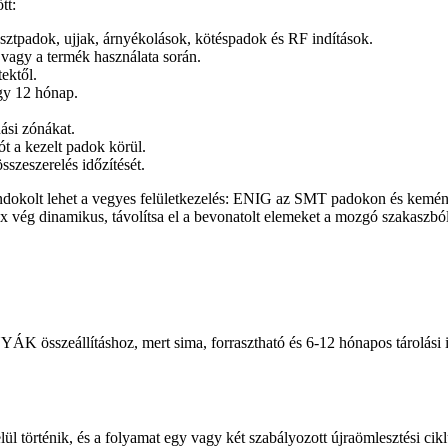
tt:
ztpadok, ujjak, árnyékolások, kötéspadok és RF indítások.
 vagy a termék használata során.
tektől.
agy 12 hónap.
ási zónákat.
ót a kezelt padok körül.
sszeszerelés időzítését.
dokolt lehet a vegyes felületkezelés: ENIG az SMT padokon és kemény 
ex vég dinamikus, távolítsa el a bevonatolt elemeket a mozgó szakaszból, 
YÁK összeállításhoz, mert sima, forrasztható és 6-12 hónapos tárolási
l történik, és a folyamat egy vagy két szabályozott újraömlesztési cikl