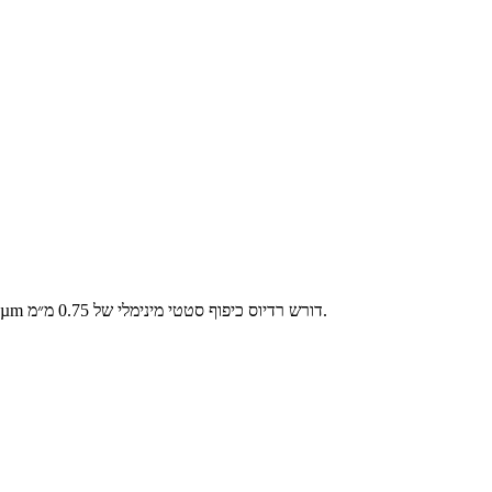
שמרו על רדיוס כיפוף מינימלי של לפחות פי 10 מעובי המעגל הכולל ליישומים סטטיים ופי 20 לגמישות דינמית. מעגל גמיש חד-שכבתי בעובי כולל של 75 µm דורש רדיוס כיפוף סטטי מינימלי של 0.75 מ״מ.