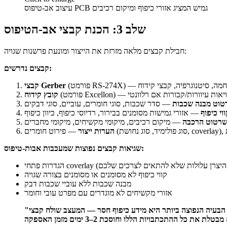
עיצוב אב-טיפוס PCB גמיש המציג אזורי כיפוף ומיקום רכיבים
שלב 3: הכנת קבצי אב-הטיפוס
חבילת קבצים מלאה מזרזת את הייצור ומונעת פרשנות שגויה:
קבצים נדרשים:
סיכת הלחמה, סיטנוגרפיה, קבצי קידוח
קבצי Gerber
 כולל הגדרות ויאות עיוורות/קבורות אם רלוונטי
קובץ קידוח
טוט מבנה שכבות
— סדר שכבות, סוגי חומרים, עוביים, סוגי דבקים
י כיפוף
— אזורי גמישות מסומנים בבירור, רדיוסי כיפוף, כיוון כיפוף
רטוט הרכבה
— מיקום רכיבים, מיקומי מקשיחים, מיקומי מחברים
ת
הערות ייצור
שגיאות קבצים נפוצות שמעכבות אבות-טיפוס:
רות המחדל של היצרן עלולות שלא להתאים לצרכים שלכם)
קווי כיפוף לא מסומנים או מסומנים בצורה שגויה
מבנה שכבות ללא עוביי שכבות דבק
אזורי מקשיחים לא מוגדרים עם מפרט עובי וחומר
"כ-40% מאבות-הטיפוס הגמישים שאנחנו מקבלים דורשים הבהרות לפני שנוכל להתחיל בייצור. הבעיה הנפוצה ביותר היא מידע כיפוף חסר — המעצב שולח קבצי Gerber כאילו מדובר במעגל קשיח, ללא שום