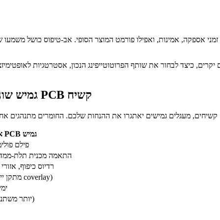
למה פרוטוטייפינג של PCB גמיש שונה מפרוטוטייפינג של PCB קשיח
אב-טיפוס PCB גמיש
פילם פולימ
התאמה מכנית תלת-ממדי
רדיוס כיפוף, אזורי 
גבוהה יותר (מתקן ייעודי, כלי coverlay)
5–0
70–85% (יותר משתנים בתהליך)