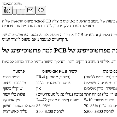
:
שתפו מאמר
אב-הטיפוס הראשון של ה-PCB הגמיש שלכם קובע את המסלול של כל מה שיבוא אחריו — עלויות ייצור, זמני אספקה, אמינות, ואפילו פורמט המוצר הסופי. אב-טיפוס כושל משמעו שבועות של עיצוב מחדש. אב-טיפוס מוצלח
מאפשר מעבר חלק מרעיון לייצור בנפח עם מינימום חיכוכים.
מדריך זה מכסה את כל מסע הפרוטוטייפינג של PCB גמיש: מה צריך להכין לפני ההזמנה הראשונה, כללי עיצוב שמונעים סבבים יקרים, כיצד לבחור את שותף הפרוטוטייפינג הנכון, אסטרטגיות לאופטימיזציית עלויות, והצעדים
הקריטיים למעבר מאב-טיפוס לייצור המוני.
אב-טיפוס PCB קשיח
פרמטר
יד (דק, רגיש ללחות)
FR-4 (סלחני, מתוקנן)
חומר בסיס
ת + פריסה חשמלית
פריסה דו-ממדית בלבד
מורכבות עיצוב
גמישות, כיוון מוליכים
אין
שיקולי כיפוף
נמוכה (גדלי פאנל סטנדרטיים)
עלות כלי ייצור
1 ימי עסקים טיפוסי
24–72 שעות (שירות מהיר)
זמן אספקה
85–95%
תשואת מעבר ראשון
$200–$800 לגרסה
$50–$200 לגרסה
עלות לאיטרציה