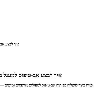
איך לבצע אב-ט
איך לבצע אב-טיפוס למעגל מו
למדו כיצד להצליח בפיתוח אב-טיפוס למעגלים מודפסים גמישים — טיפים לעיצוב, בחירת חומרים, אופטימיזציית עלויות ומעבר לייצור בכמויות.