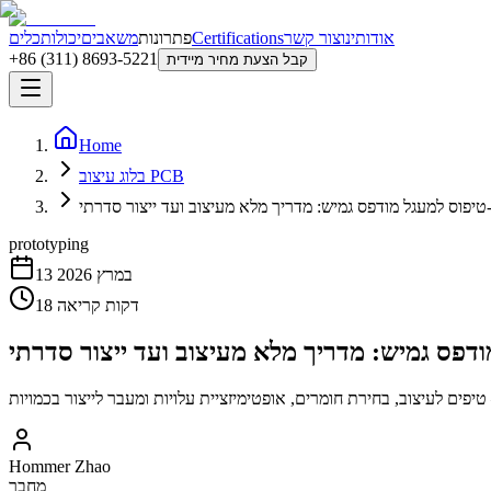
אודותינו
צור קשר
Certifications
פתרונות
משאבים
יכולות
כלים
+86 (311) 8693-5221
קבל הצעת מחיר מיידית
Home
בלוג עיצוב PCB
יפוס למעגל מודפס גמיש: מדריך מלא מעיצוב ועד ייצור סדרתי
prototyping
13 במרץ 2026
דקות קריאה
18
דפס גמיש: מדריך מלא מעיצוב ועד ייצור סדרתי
Hommer Zhao
מחבר