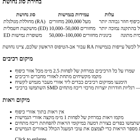
בחירת סוג נחושת
עלות
עמידות בגמישות
סוג נחושת
יפוף חוזר
גבוהה יותר
מעל 200,000 מחזורים
מחוללת מגולגלת (RA)
ל בהתקנה
נמוכה יותר
10,000–50,000 מחזורים
מושקעת חשמלית (ED)
מית מתונה
בינונית
50,000–100,000 מחזורים
ED משופרת גמישות
מיקום רכיבים
שמרו על כל הרכיבים במרחק של לפחות 2.5 מ״מ מכל אזור כיפוף
מקמו מקשיחים מתחת לאזורי מחברים ורכיבים
הימנעו ממיקום רכיבים כבדים ליד אזורי מעבר מגמיש לקשיח
מקום אפשרי — רגליות חודרות יוצרות מרכזי ריכוז מתחים
מיקום ויאות
אין ויאות בתוך אזורי כיפוף
מקמו ויאות במרחק של לפחות 1 מ״מ מקצה אזורי הגמישות
תמשו בפדים בצורת דמעה במיקומי הויאות להפחתת ריכוז מתחים
 מספר הויאות כדי לצמצם את עובי המעגל הכולל באזורים הגמישים
Click to enlarge