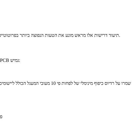
תיעוד דרישות אלו מראש מונע את הטעות הנפוצה ביותר בפרוטוטייפינג: עיצוב מעגל גמיש שעובד חשמלית אך נכשל מכנית בתוך המארז בפועל.
כללי עיצוב אלו מטפלים בגורמים השכיחים ביותר לכישלון אבות-טיפוס של PCB גמיש:
פז