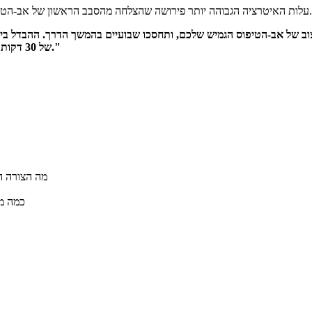
עלות האיטרציה הגבוהה יותר פירושה שהצלחה מהסבב הראשון של אב-הטיפוס משפיעה באופן משמעותי על העלות הכוללת ולוח הזמנים של הפרויקט.
קרובות רק כמה הפרות של כללי עיצוב שבדיקת DFM של 30 דקות הייתה מזהה."
מה הצורה הס
כמה מחזורי 