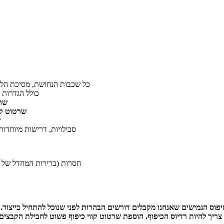
(פורמט RS-274X) — כל שכבות הנחושת, מ
(פורמט Excellon) —
שר
שרטוט קוו
ש
— פירוט חומרים (סוג פולימיד, סוג נחושת, coverlay), סבילויות, דרישות מיוחדו
הגדרות פתחי coverlay חסרות (ברי