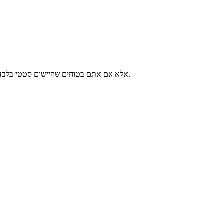
עבור אב-הטיפוס הראשון שלכם, ציינו נחושת RA אלא אם אתם בטוחים שהיישום סטטי בלבד. הפרש העלות הוא 15–25%, אך שימוש בסוג נחושת שגוי הוא הגורם המוביל לכשל עייפות בגמישות.