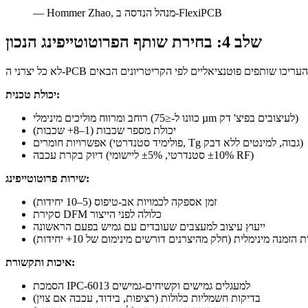
— Hommer Zhao, מנהל הנדסה ב-FlexiPCB
שלב 4: בחירת שותף הפרוטוטייפינג הנכון
יכולת טכנית:
רוחב ומרווח מוליכים מינימלי (כוונו ל-≤75 µm לעיצובים בפיצ' דק)
יכולת מספר שכבות (1–8+ שכבות)
אפשרויות חומרים (פולימיד סטנדרטי, Tg גבוה, למינטים ללא דבק)
דיוק בקרת עכבה (±10% סטנדרטי, ±5% ליישומי RF)
שירות פרוטוטייפינג:
זמן אספקה לכמויות אב-טיפוס (5–10 יחידות)
סקירת DFM כלולה לפני הייצור
ייעוץ עיצוב למעצבים שעובדים עם גמיש בפעם הראשונה
 הזמנה מינימלית (חלק מהיצרנים דורשים מינימום של 10+ יחידות)
איכות ותקשורת:
הסמכת IPC-6013 למעגלים גמישים וקשיחים-גמישים
בדיקות חשמליות כלולות (רציפות, בידוד, עכבה אם צוין)