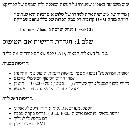
"אני אומר לכל לקוח אותו דבר — השקיעו יום נוסף בסקירת העיצוב של אב-הטיפוס הגמיש שלכם, ותחסכו שבועיים בהמשך הדרך. ההבדל בין מחזור של איטרציה אחת למחזור של שלוש איטרציות הוא לעתים
— Hommer Zhao, מנהל הנדסה ב-FlexiPCB
שלב 1: הגדרת דרישות אב-הטיפוס
לפני שאתם פותחים את כלי ה-CAD, ענו על השאלות הבאות:
דרישות מכניות:
ופית המותקנת? (כיפוף סטטי, גמישות דינמית, קיפול בזמן התקנה)
מהו רדיוס הכיפוף המינימלי ביישום?
כיפוף המעגל צריך לשרוד? (1 = סטטי, מעל 100,000 = דינמי)
אילו מחברים או שיטות חיבור ישמשו?
דרישות חשמליות:
סוגי אותות: דיגיטלי, אנלוגי, RF, הספק, מעורב
נדרש בקרת עכבה? (50Ω, 100Ω דיפרנציאלי, מותאם אישית)
זרם מקסימלי למוליך
דרישות מיגון EMI