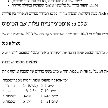
קשר ישיר עם מהנדסים (לא רק עם נציגי מכירות)
תיעוד ברור של כל שינוי עיצובי שנעשה במהלך סקירת DFM
שלב 5: אופטימיזציית עלות אב-הטיפוס
ניצול פאנל
צמצום מספר שכבות
זמן אספקה טיפוסי
עלות יחסית
מספר שכבות
5–7 ימים
1× (בסיס)
חד-צדדי
7–10 ימים
1.8–2.5×
דו-צדדי
10–14 ימים
3–4×
4 שכבות
14–21 ימים
5–7×
6 שכבות