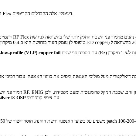
ייצור Flex PCB שעומד במפרטי RF דורש בקרת תהליך הדוקה יותר מייצור Flex דיגיטלי. אלה ההבדלים הקריטיים.
ultra-low-profile (ULP) או profile (VLP) copper foil
נדרטי מוסיף שכבה דיאלקטרית מעל מוליכי האנטנה ומסיט את כוונון האנטנה. עבור רכי
גימור פני השטח על רכיבי אנטנה
עם ציפוי קונפורמי.
OSP
או
ilver