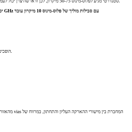
ציינו סבילות registration בין שכבות של פלוס-מינוס 25 מיקרון לתכנוני Flex בתדרי mmWave. ייצור Flex סטנדרטי מגיע לפלוס-מינוס 50-75 מיקרון, לכן ודאו שהיצרן יכול לעמוד בדרישות ההדוקות יותר לפני סגירת התכנון.
למעגלי Flex ב-5G שונה מגישות בתדרים נמוכים יותר. באורכי גל של mmWave, פתחים במיגון שמקובלים ב-1 GHz הופכים למקרינים משמעותיים.