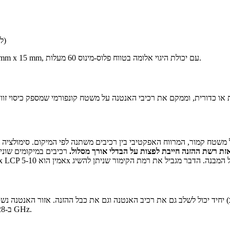
להתקנת רכיבים)
ארכיטקטורה זו מספקת מערכי אנטנות 4x4 או 8x8 באריזות קטנות מ-15 mm x 15 mm, עם יכולת היגוי אלומה בטווח פלוס-מינוס 60 מעלות.
זת רשת ההזנה חייבת לפצות על הבדלי אורך מסלול.
מבטלים מעבר דרך מחבר RF שהיה מוסיף אובדן החדרה של 0.3-0.5 dB ב-28 GHz.