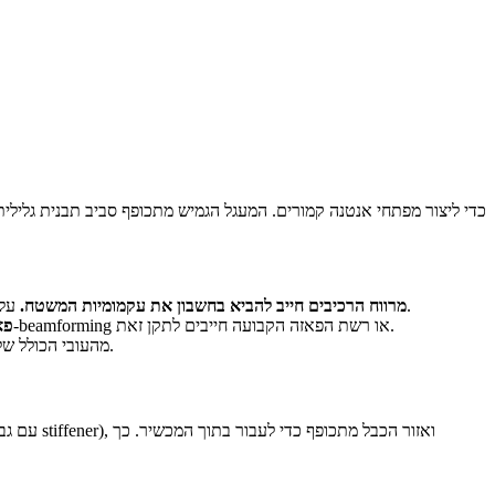
על משטח קמור, המרווח האפקטיבי בין רכיבים משתנה לפי המיקום. סימולציה צריכה להתבצע על הגיאומטריה המכופפת, לא על הפריסה השטוחה.
מרווח הרכיבים חייב להביא בחשבון את עקמומיות המשטח.
רכיבים במיקומים שונים על העקומה נמצאים במרחקים שונים מנקודת ההזנה. אלגוריתם ה-beamforming או רשת הפאזה הקבועה חייבים לתקן זאת.
פא
המינימלי ל-Flex LCP אמין הוא 5-10x מהעובי הכולל של המבנה. הדבר מגביל את רמת הקימור שניתן להשיג.