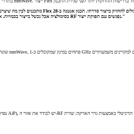
בסימולציה אבל נכשל בייצור בכמויות. אנחנו עובדים עם הלקוחות כדי למצוא את נקודת התכנון שבה ביצועי RF נפגשים עם תפוקת ייצור."