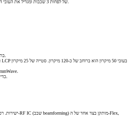
כולא את מוליך האות בין שני מישורי הארקה. הוא מספק את הבידוד הטוב ביותר ואת אובדן הקרינה הנמוך ביותר, אך דורש מבנה Flex של לפחות 3 שכבות ומגדיל את העובי הכולל.
ערך בדף נתונים ב-1 MHz חסר ערך לתכנון ב-28 GHz. בקשו מספק הלמינציה מדידות Dk ו-Df בתדר היעד שלכם.
שינוי בעובי המצע של פלוס-מינוס 10% מזיז את העכבה ב-3-5%. ציינו סבילויות עובי הדוקות (פלוס-מינוס 5%) ליישו
במבני GCPW, מקמו vias להארקה בכל רבע אורך גל (0.6 mm ב-28 GHz) כדי לדכא מצבי לוח מקבילים.