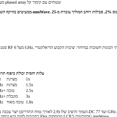
מערכי phased array שטוחים עם קימור קל
עלות יחסית
יכולת כיפוף
תדר
1x
מצוינת
z
1.5x
מצוינת
Hz
2.5x
טובה
Hz+
3x
מוגבלת
Hz+
1.8x
טובה מאוד
Hz
ולכן סטיית Dk בסביבות לחות היא זניחה. מסיבה זו, יצרני סמארטפונים מובילים משתמשים באנטנות Flex מבוססות LCP במכשירי 5G mmWave.