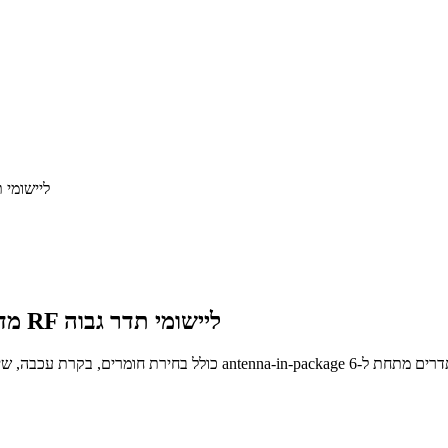
Flex PCB לאנטנות 5G ו-mmWave: 
Flex PCB לאנטנות 5G ו-mmWave: מדריך תכנון RF ליישומי תדר גבוה