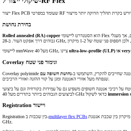
שיקולי ייצור ל-RF Flex
בחירת נחושת
הוא הסטנדרט ליישומי Flex דינמיים, אך מעגלי RF Flex נהנים מגימור פני השטח החלק יותר שלו בהשוואה לנחושת electrodeposited (ED). חספוס פני השטח גורם לאובדן מוליך בתדרים
Rolled annealed (RA) copper
very-low-
ליישומי mmWave מעל 40 GHz, ציינו
Coverlay וגימור פני שטח
בי אנטנה שחייבים להקרין, השתמשו ב-
שנפתח מעל אזורי האנטנה ומגן על קווי ההזנה ואזורי הרכיבים.
 חשופים משפיע גם על עמידות בקורוזיה וגם על ביצועי RF. ENIG הוא הבחירה הסטנדרטית, ומוסיף כ-3-5 מיקרון ניקל ועוד 0.05-0.1 מיקרון זהב. שכבת הניקל פרומגנטית ומעט מפסידה, ולכן
immersion s
לביצועים הגבוהים ביותר בתדרים מעל 40 GHz כדאי לשקול
Registration ויישור
משפיע על ביצועי האנטנה ורשת ההזנה. חוסר יישור של 50 מיקרון בין שכבת אנטנת patch לבין מישור ההארקה שלה מזיז את תדר התהודה של האנטנה ב-100-200 MHz ב-28
multilayer flex PCBs
Registration בין שכבות ב-
GHz.