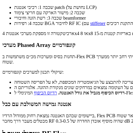
שכבה 1: רכיבי אנטנת patch (נחושת על LCP)
שכבה 2: מישור הארקה עם חריצי צימוד
שכבה 3: רשת הזנה וחיבורי beamformer
stiffener
שכבה 4: רפידות BGA לחיבור RF IC (עם
מערכי Phased Array קונפורמיים
תחנות בסיס ומערכות מכ״ם משתמשות ב-Flex PCB כדי ליצור מפתחי אנטנה קמורים. המעגל הגמיש מתכופף סביב תבנית גלילית או כדורית, וממקם את רכיבי האנטנה על משטח קונפורמי שמספק כיסוי זוויתי רחב יותר ממערך
שטוח.
שיקולי תכנון למערכים קונפורמיים:
רדיוס הכיפוף מגביל את גודל האנטנה.
רדיוס הכיפוף
אנטנה גמישה המשולבת עם כבל
ביישומים שבהם האנטנה נמצאת רחוק ממודול הרדיו, Flex PCB יחיד יכול לשלב גם את רכיב האנטנה וגם את כבל ההזנה. אזור האנטנה נשאר שטוח (עם גב stiffener), ואזור הכבל מתכופף כדי לעבור בתוך המכשיר. כך