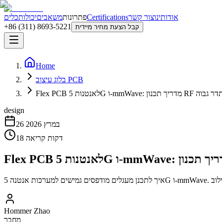
אודותינו
צור קשר
Certifications
פתרונות
משאבים
יכולות
כלים
+86 (311) 8693-5221
קבל הצעת מחיר מיידית
Home
בלוג עיצוב PCB
מדריך תכנון RF ליישומי תדר גבוה
design
26 במרץ 2026
דקות קריאה
18
Hommer Zhao
מחבר