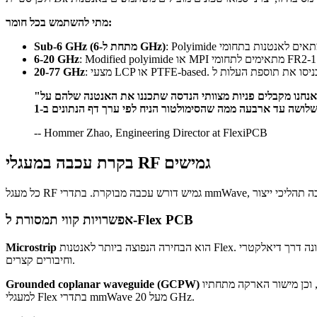
מתי להשתמש בכל חומר:
Sub-6 GHz (מתחת ל-6 GHz)
6-20 GHz
20-77 GHz
"אנחנו מקבלים פניות מצוותי הנדסה שתכננו את האנטנה שלהם על polyimide סטנדרטי ותוהים למה ההגבר ב-28 GHz נמוך ב-4 dB מהסימולציה. התשובה תמיד זהה: ה-Df של polyimide ב-28 GHz גבוה פי
-- Hommer Zhao, Engineering Director at FlexiPCB
בקרת עכבה במעגלי RF גמישים
אפשרויות קווי תמסורת ל-Flex PCB
הוא הבחירה הנפוצה ביותר לאנטנות Flex. מוליך אות בשכבה העליונה מתייחס למישור הארקה בשכבה התחתונה דרך דיאלקטרי polyimide או LCP. Microstrip מתאים היטב לקווי הזנת אנטנה, רשתות התאמה
Microstrip
וחיבורים קצרים.
מוסיף מוליכי הארקה משני צדי מוליך האות, וכן מישור הארקה מתחתיו. GCPW מספק בידוד טוב יותר מ-microstrip ופחות רגיש לשינויים בעובי המצע, ולכן הוא המבנה המועדף
Grounded coplanar waveguide (GCPW)
למעגלי Flex בתדרי mmWave מעל 20 GHz.