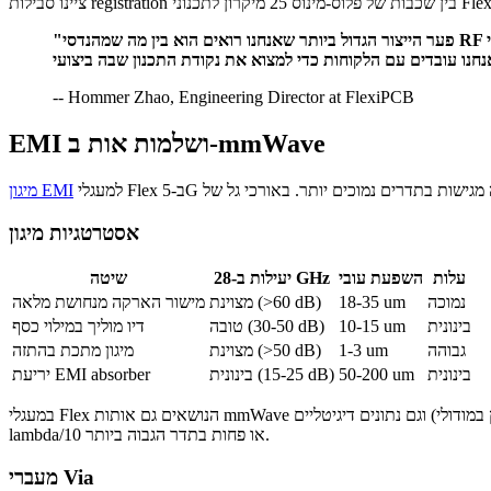
"פער הייצור הגדול ביותר שאנחנו רואים הוא בין מה שמהנדסי RF מתכננים לבין מה שיצרני Flex יכולים להחזיק בייצור סדרתי. תכנון אנטנה ב-28 GHz עם סבילות מוליך של פלוס-מינוס 10 מיקרון עובד
-- Hommer Zhao, Engineering Director at FlexiPCB
EMI ושלמות אות ב-mmWave
מיגון EMI
אסטרטגיות מיגון
עלות
השפעת עובי
יעילות ב-28 GHz
שיטה
נמוכה
18-35 um
מצוינת (>60 dB)
מישור הארקה מנחושת מלאה
בינונית
10-15 um
טובה (30-50 dB)
דיו מוליך במילוי כסף
גבוהה
1-3 um
מצוינת (>50 dB)
מיגון מתכת בהתזה
בינונית
50-200 um
בינונית (15-25 dB)
יריעת EMI absorber
במעגלי Flex הנושאים גם אותות mmWave וגם נתונים דיגיטליים (נפוץ במודולי AiP), יש לבודד את אזור ה-RF מהאזור הדיגיטלי באמצעות גדר הארקה: שורת vias המחברת בין מישורי ההארקה העליון והתחתון, במרווח של
lambda/10 או פחות בתדר הגבוה ביותר.
מעברי Via