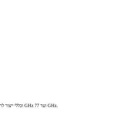
איך לתכנן מעגלים מודפסים גמישים למערכות אנטנה 5G ו-mmWave. כולל בחירת חומרים, בקרת עכבה, שילוב antenna-in-package וכללי ייצור לתדרים מתחת ל-6 GHz ועד 77 GHz.