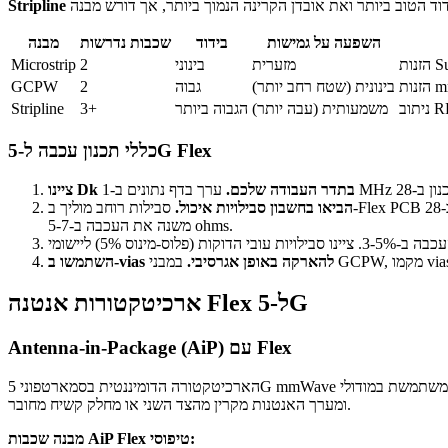
Stripline
השפעה על גמישות
בידוד
שכבות נדרשות
מבנה
מזערית
בינוני
2
Microstrip
בינונית (שטח רחב יותר)
גבוה
2
GCPW
משמעותית (עבה יותר)
הגבוה ביותר
3+
Stripline
כללי תכנון עכבה ל-5G Flex
ציינו Dk בתדר העבודה שלכם.
הביאו בחשבון סבילויות איכול.
סבילות רוחב מוליך ב-Flex PCB היא בדרך כלל פלוס-מינוס 15-25 מיקרון. ב-28 GHz, microstrip של 50 ohm על LCP בעובי 50 מיקרון הוא ברוחב של כ-120 מיקרון. סטייה של 25 מיקרון
משנה את העכבה ב-5-7 ohms.
השתמשו ב-vias להארקה באופן אגרסיבי.
ארכיטקטורות אנטנה Flex ל-5G
Antenna-in-Package (AiP) עם Flex
הארכיטקטורה הדומיננטית בסמארטפוני 5G mmWave משתמשת במודולי antenna-in-package, שבהם ה-Flex PCB נושא מערכי אנטנות patch ישירות. רכיב ה-RF IC (שבב beamforming) מותקן בצד אחד של ה-Flex,
ומערך האנטנות מקרין מהצד השני או מחלק קשיח מחובר.
מבנה שכבות AiP Flex טיפוסי: