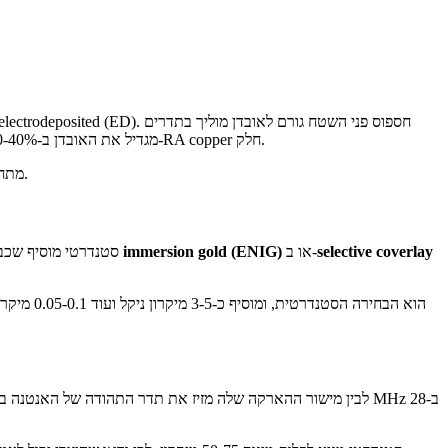
גבוהים דרך אפקט העור. ב-28 GHz, עומק העור בנחושת הוא כ-0.4 מיקרון, ולכן חספוס פני שטח של 1-2 מיקרון (טיפוסי ל-ED copper) מגדיל את האובדן ב-20-40% בהשוואה ל-RA copper חלק.
עם חספוס פני שטח (Rz) מתחת ל-1.5 מיקרון.
selective coverlay
או ב-
נחושת חשופה עם immersion gold (ENIG)
Coverlay polyimide סט