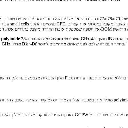
: Modified polyimide או MPI מתאימים לתחומי FR2-1 עבור small cells פנימיים והתקני CPE. האובדן מקובל במסלולי אות קצרים.
שלושה עד ארבעה ממה שהסימולטור הניח לפי ערך דף הנתונים ב-1 GHz. מדדו Dk ו-Df בתדר העבודה שלכם לפני שאתם מתחייבים לחומר."