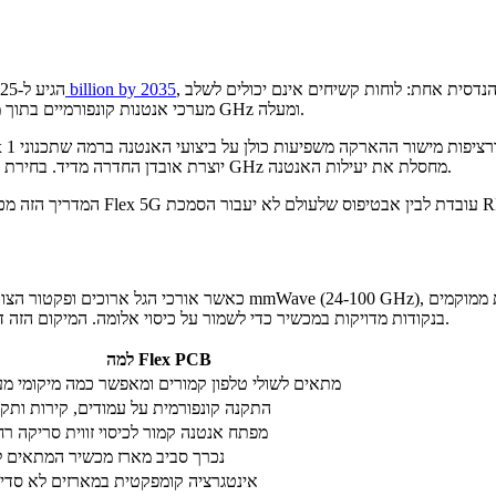
, עם צמיחה שנתית ממוצעת של 13.4%. הצמיחה הזו נשענת על מציאות הנדסית אחת: לוחות קשיחים אינם יכולים לשלב
$15 billion by 2035
שוק ה-PCB הגמיש ל-5G הגיע ל-4.25 מיליארד דולר בשנת 2025, וצפוי להגיע ל-
מערכי אנטנות קונפורמיים בתוך מכשירי טלפון קמורים, ציוד רדיו לביש או מודולי תחנת בסיס הפועלים ב-28 GHz ומעלה.
פשוט אינם דורשים. שגיאת ניתוב של 0.1 mm ב-28 GHz יוצרת אובדן החדרה מדיד. בחירת מצע שגויה ב-60 GHz מחסלת את יעילות האנטנה.
הייצור שמבדילים בין אנטנת Flex 5G עובדת לבין אבטיפוס שלעולם לא יעבור הסמכת RF.
בנקודות מדויקות במכשיר כדי לשמור על כיסוי אלומה. המיקום הזה דורש לעיתים קרובות צורות קונפורמיות שלוחות קשיחים אינם יכולים לספק.
למה Flex PCB
מתאים לשולי טלפון קמורים ומאפשר כמה מיקומי מ
התקנה קונפורמית על עמודים, קירות ותק
מפתח אנטנה קמור לכיסוי זווית סריקה ר
נכרך סביב מארז מכשיר המתאים ל
אינטגרציה קומפקטית במארזים לא סדי