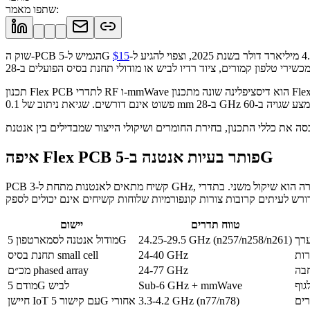
:
שתפו מאמר
תכנון Flex PCB לתדרי RF ו-mmWave הוא דיסציפלינה שונה מתכנון Flex סטנדרטי. גיאומטריית המוליכים, התכונות הדיאלקטריות של החומר ורציפות מישור ההארקה משפיעות כולן על ביצועי האנטנה ברמה שתכנוני 1 GHz
איפה Flex PCB פותר בעיות אנטנה ב-5G
PCB קשיח מתאים לאנטנות מתחת ל-3 GHz, כאשר אורכי הגל ארוכים ופקטור הצורה הוא שיקול משני. בתדרי mmWave ‏(24-100 GHz), אורכי הגל מתקצרים למילימטרים בודדים, ומערכי אנטנות חייבים להיות ממוקמים
טווח תדרים
יישום
ערך
24.25-29.5 GHz (n257/n258/n261)
מודול אנטנה לסמארטפון 5G
רות
24-40 GHz
תחנת בסיס small cell
חבה
24-77 GHz
מכ״ם phased array
גוף
Sub-6 GHz + mmWave
מודם 5G לביש
רים
3.3-4.2 GHz (n77/n78)
חיישן IoT עם קישור 5G אחורי