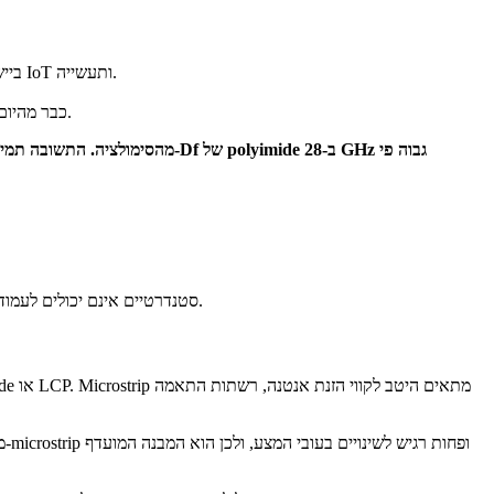
: Polyimide סטנדרטי או משופר הוא חסכוני ומספק ביצועים טובים. מתאים לאנטנות בתחומי n77/n78/n79 ביישומי IoT ותעשייה.
: מצעי LCP או PTFE-based. אין חלופה שמספקת אובדן החדרה מקובל בתדרים אלה. הכניסו את תוספת העלות ל-BOM כבר מהיום הראשון.
כל מעגל RF גמיש דורש עכבה מבוקרת. בתדרי mmWave, חלון הסבילות מצטמצם עד לנקודה שבה תהליכי ייצור Flex סטנדרטיים אינם יכולים לעמוד בו ללא התאמות תכנון ייעודיות.