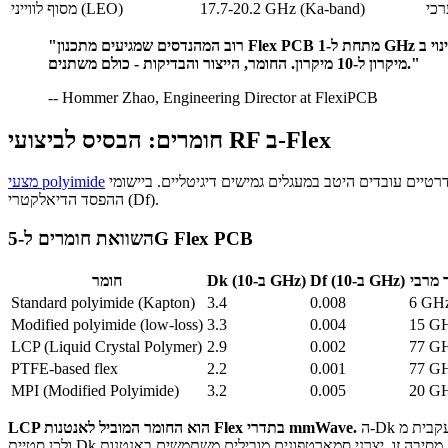
17.7-20.2 GHz (Ka-band)
מסוף לווייני (LEO)
"רוב המהנדסים שמגיעים מתכנון Flex PCB מתחת ל-1 GHz ממעיטים בהיקף השינוי ב-mmWave. סבילות הקבוע הדיאלקטרי עוברת מפלוס-מינוס 10% לפלוס-מינוס 2%. סבילות רוחב המוליך עוברת מ-25
מיקרון ל-10 מיקרון. החומר, הייצור והבדיקות - כולם משתנים."
-- Hommer Zhao, Engineering Director at FlexiPCB
חומרים: הבסיס לביצועי RF ב-Flex
סטנדרטיים עובדים היטב במעגלים גמישים דיגיטליים. ביישומי RF מעל 6 GHz, בחירת החומר קובעת אם האנטנה תעבוד או תיכשל. שתי תכונות חשובות במיוחד: יציבות הקבוע הדיאלקטרי (Dk) ומקדם
מצעי polyimide
ההפסד הדיאלקטרי (Df).
השוואת חומרים ל-5G Flex PCB
 מרבי
Df (ב-10 GHz)
Dk (ב-10 GHz)
חומר
Standard polyimide (Kapton)
3.4
0.008
6 GH
Modified polyimide (low-loss)
3.3
0.004
15 G
LCP (Liquid Crystal Polymer)
2.9
0.002
77 G
PTFE-based flex
2.2
0.001
77 G
MPI (Modified Polyimide)
3.2
0.005
20 G
ה-Dk הנמוך והיציב שלו (2.9 לאורך טווח התדרים) יוצר עכבה עקבית מ-DC ועד 77 GHz. ספיגת הלחות שלו נמוכה מ-0.04%, לעומת 2.8% ב-polyimide סטנדרטי,
LCP הוא החומר המוביל לאנטנות Flex בתדרי mmWave.