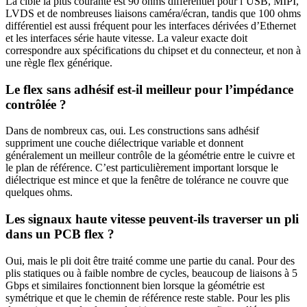
La cible la plus courante est 90 ohms différentiel pour l’USB, MIPI,
LVDS et de nombreuses liaisons caméra/écran, tandis que 100 ohms
différentiel est aussi fréquent pour les interfaces dérivées d’Ethernet
et les interfaces série haute vitesse. La valeur exacte doit
correspondre aux spécifications du chipset et du connecteur, et non à
une règle flex générique.
Le flex sans adhésif est-il meilleur pour l’impédance
contrôlée ?
Dans de nombreux cas, oui. Les constructions sans adhésif
suppriment une couche diélectrique variable et donnent
généralement un meilleur contrôle de la géométrie entre le cuivre et
le plan de référence. C’est particulièrement important lorsque le
diélectrique est mince et que la fenêtre de tolérance ne couvre que
quelques ohms.
Les signaux haute vitesse peuvent-ils traverser un pli
dans un PCB flex ?
Oui, mais le pli doit être traité comme une partie du canal. Pour des
plis statiques ou à faible nombre de cycles, beaucoup de liaisons à 5
Gbps et similaires fonctionnent bien lorsque la géométrie est
symétrique et que le chemin de référence reste stable. Pour les plis