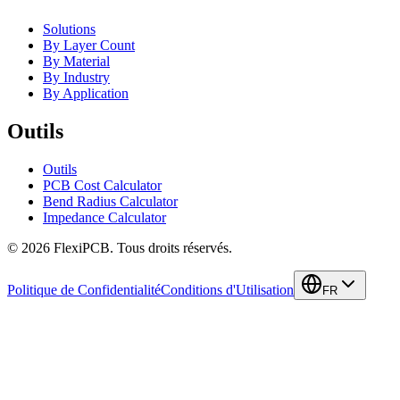
Solutions
By Layer Count
By Material
By Industry
By Application
Outils
Outils
PCB Cost Calculator
Bend Radius Calculator
Impedance Calculator
©
2026
FlexiPCB
.
Tous droits réservés.
Politique de Confidentialité
Conditions d'Utilisation
FR