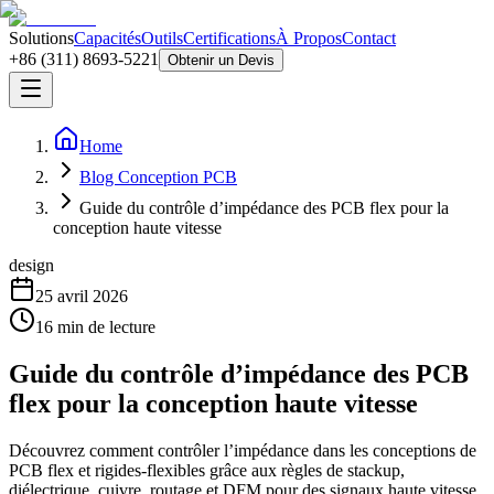
Solutions
Capacités
Outils
Certifications
À Propos
Contact
+86 (311) 8693-5221
Obtenir un Devis
Home
Blog Conception PCB
Guide du contrôle d’impédance des PCB flex pour la
conception haute vitesse
design
25 avril 2026
16
min de lecture
Guide du contrôle d’impédance des PCB
flex pour la conception haute vitesse
Découvrez comment contrôler l’impédance dans les conceptions de
PCB flex et rigides-flexibles grâce aux règles de stackup,
diélectrique, cuivre, routage et DFM pour des signaux haute vitesse