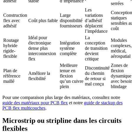
adhésif
stable
d’impédance
serrées
Les
Conception
Construction
Large
variations
statiques
flex avec
Coût plus faible
disponibilité
d’adhésif
sensibles a
adhésif
fournisseurs
déplacent
coût
l’impédance
Idéal pour
La
Routage
Modules
électronique
Intégration
conception
hybride
complexes,
dense plus
système
de transition
rigide-
médical,
interconnexion
complète
devient
flexible
aérospatial
flex
critique
Meilleure
Zones de
Discontinuité
Plan de
tenue en
flexion
Améliore la
du chemin
référence
flexion
dynamique
flexibilité
de retour si
maillé
qu’un cuivre
avec besoi
mal conçu
plein
blindage
Pour une comparaison plus large des matériaux, consultez notre
guide des matériaux pour PCB flex
et notre
guide de stackup des
PCB flex multicouches
.
Microstrip ou stripline dans les circuits
flexibles