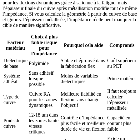
pour les flexions dynamiques grâce à sa tenue à la fatigue, mais
l’épaisseur finale du cuivre après métallisation modifie tout de même
l’impédance. Si vous calculez la géométrie à partir du cuivre de base
et ignorez l’épaisseur métallisée, l’impédance réelle peut manquer la
cible de manière significative.
Choix à plus
Facteur
faible risque
Pourquoi cela aide
Compromis
matériau
pour
l’impédance
Diélectrique
Stable et éprouvé dans
Coût supérieur
Polyimide
de base
la fabrication flex
au PET
Sans adhésif
Système
Moins de variables
lorsque
Prime matière
adhésif
diélectriques
possible
Il faut toujours
Cuivre RA
Meilleure fiabilité en
Type de
calculer
pour les zones
flexion sans changer
cuivre
l’épaisseur
dynamiques
l’objectif
métallisée
12-18 um dans
Contrôle d’impédance
Capacité en
Poids du
les zones haute
plus facile et meilleure
courant plus
cuivre
vitesse
durée de vie en flexion
faible
critiques
Exige un