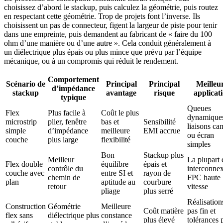
choisissez d’abord le stackup, puis calculez la géométrie, puis routez
en respectant cette géométrie. Trop de projets font l’inverse. Ils
choisissent un pas de connecteur, figent la largeur de piste pour tenir
dans une empreinte, puis demandent au fabricant de « faire du 100
ohm d’une manière ou d’une autre ». Cela conduit généralement à
un diélectrique plus épais ou plus mince que prévu par l’équipe
mécanique, ou à un compromis qui réduit le rendement.
Comportement
Scénario de
Principal
Principal
Meilleu
d’impédance
stackup
avantage
risque
applicat
typique
Queues
Flex
Plus facile à
Coût le plus
dynamique
microstrip
plier, fenêtre
bas et
Sensibilité
liaisons ca
simple
d’impédance
meilleure
EMI accrue
ou écran
couche
plus large
flexibilité
simples
Bon
Stackup plus
Meilleur
La plupart 
Flex double
équilibre
épais et
contrôle du
interconne
couche avec
entre SI et
rayon de
chemin de
FPC haute
plan
aptitude au
courbure
retour
vitesse
pliage
plus serré
Réalisation
Construction
Géométrie
Meilleure
Coût matière
pas fin et
flex sans
diélectrique plus
constance
plus élevé
tolérances 