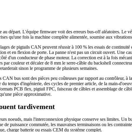
départ. L'équipe firmware voit des erreurs bus-off aléatoires. Le véhi
prises qu'une fois la machine complète alimentée, soumise aux vibrations 
s de pigtails CAN peuvent réussir à 100 % les essais de continuité et 
ion et en flexion de porte. La panne n'est pas un circuit ouvert. Une ca
té d'un conducteur de phase moteur. La correction est à la fois mécaniq
ées par couleur et décaler de 8 mm le serre-câble du backshell connecteur
 retarderait sinon le programme de plusieurs semaines.
 CAN bus sont des pièces peu coûteuses par rapport au contrôleur, à la 
 temps d'ingénierie, des cycles de premier article, de la main-d'oeuv
 formats PCB flex, pigtail FPC, faisceau de câbles et assemblage de câbl
t qu'une pièce approximative.
ouent tardivement
urs noeuds, mais l'interconnexion physique conserve ses limites. Un bu
que de puissance commutée, les mauvaises terminaisons ou les contrainte
ique, charge batterie ou essais CEM du système complet.