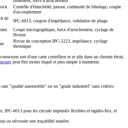
isolement, force d'arrachement
tock
Contrôle d'étanchéité, pinout, continuité de blindage, couple
d'accouplement
it de
IPC-6013, coupon d'impédance, validation de pliage
mier
Coupe micrographique, force d'arrachement, cyclage de
flexion
Revue de conception IPC-2223, impédance, cyclage
gue
thermique
rconnexion sort d'une carte contrôleur et se plie dans un chemin étroit,
 mesure
peut être moins risqué et plus simple à maintenir.
une "qualité automobile" ou un "grade industriel" sans critères
IPC-6013 pour les circuits imprimés flexibles et rigides-flex, et
us ou nécessite une traçabilité matière.