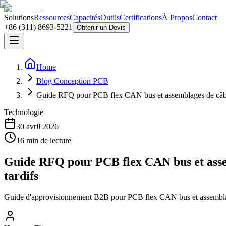
Solutions
Ressources
Capacités
Outils
Certifications
À Propos
Contact
+86 (311) 8693-5221
Obtenir un Devis
Home
Blog Conception PCB
Guide RFQ pour PCB flex CAN bus et assemblages de câbles : 
Technologie
30 avril 2026
16
min de lecture
Guide RFQ pour PCB flex CAN bus et assembl
tardifs
Guide d'approvisionnement B2B pour PCB flex CAN bus et assemblage