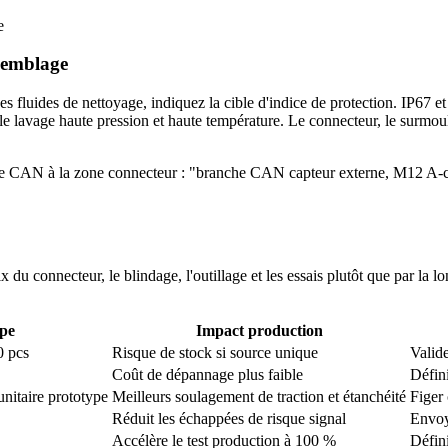
e
ssemblage
 des fluides de nettoyage, indiquez la cible d'indice de protection. IP67 
le lavage haute pression et haute température. Le connecteur, le surmoul
ence CAN à la zone connecteur : "branche CAN capteur externe, M12 A-
 du connecteur, le blindage, l'outillage et les essais plutôt que par la
ype
Impact production
0 pcs
Risque de stock si source unique
Valide
Coût de dépannage plus faible
Défini
nitaire prototype
Meilleurs soulagement de traction et étanchéité
Figer 
Réduit les échappées de risque signal
Envoy
Accélère le test production à 100 %
Défini