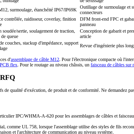
s, blindage
de sertissage
Outillage de surmoulage et s
12, surmoulage, étanchéité IP67/IP69K
connecteurs
 contrôlée, raidisseur, coverlay, finition
DFM front-end FPC et gabar
e
panneau
n soudée/sertie, soulagement de traction,
Conception de gabarit et pre
r de queue
article
e couches, stackup d'impédance, support
Revue d'ingénierie plus lon
lage
ces d'
assemblage de câble M12
. Pour l'électronique compacte où l'inte
 PCB flex
. Pour le routage au niveau châssis, un
faisceau de câbles sur
a RFQ
 de qualité d'exécution, de produit et de conformité. Ne demandez pas 
articulier IPC/WHMA-A-620 pour les assemblages de câbles et faisceaux, 
l, comme UL 758, lorsque l'assemblage utilise des styles de fils reconn
aison et l'architecture de communication au niveau système.