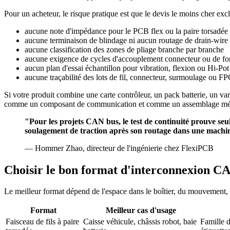
Pour un acheteur, le risque pratique est que le devis le moins cher exc
aucune note d'impédance pour le PCB flex ou la paire torsadée
aucune terminaison de blindage ni aucun routage de drain-wire 
aucune classification des zones de pliage branche par branche
aucune exigence de cycles d'accouplement connecteur ou de fo
aucun plan d'essai échantillon pour vibration, flexion ou Hi-Pot
aucune traçabilité des lots de fil, connecteur, surmoulage ou F
Si votre produit combine une carte contrôleur, un pack batterie, un v
comme un composant de communication et comme un assemblage mé
"Pour les projets CAN bus, le test de continuité prouve seule
soulagement de traction après son routage dans une machi
— Hommer Zhao, directeur de l'ingénierie chez FlexiPCB
Choisir le bon format d'interconnexion C
Le meilleur format dépend de l'espace dans le boîtier, du mouvement, d
Format
Meilleur cas d'usage
Faisceau de fils à paire
Caisse véhicule, châssis robot, baie
Famille 