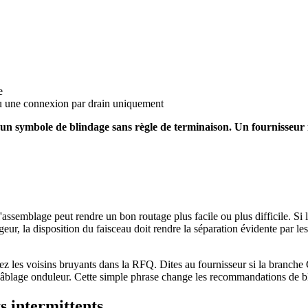
e
ou une connexion par drain uniquement
un symbole de blindage sans règle de terminaison. Un fournisseur n
ssemblage peut rendre un bon routage plus facile ou plus difficile. S
r, la disposition du faisceau doit rendre la séparation évidente par les l
ssez les voisins bruyants dans la RFQ. Dites au fournisseur si la bran
âblage onduleur. Cette simple phrase change les recommandations de bli
s intermittents