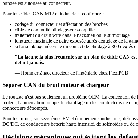
blindée est autorisée au connecteur.
Pour les câbles CAN M12 et industriels, confirmez :
codage du connecteur et affectation des broches
cible de continuité blindage-vers-coquille
traitement du drain wire dans le backshell ou le surmoulage
longueur maximale de paire exposée après dénudage de la gain
si l'assemblage nécessite un contact de blindage à 360 degrés 
"La lacune la plus fréquente sur un plan de câble CAN est 
définit jamais."
— Hommer Zhao, directeur de l'ingénierie chez FlexiPCB
Séparer CAN du bruit moteur et chargeur
Le routage n'est pas seulement un problème OEM. La conception de l'a
moteur, l'alimentation pompe, le chauffage ou les conducteurs de chargeu
connecteurs détrompés.
Pour les robots, sous-systèmes EV et équipements industriels, défini
DC/DC, de conducteurs batterie haute intensité, de solénoïdes ou de c
Décisions mécaniques qui évitent les défaut