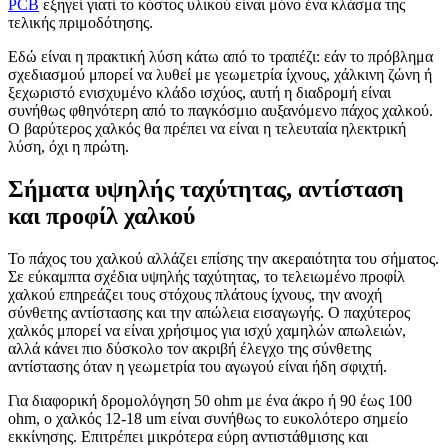
PCB
εξηγεί γιατί το κόστος υλικού είναι μόνο ένα κλάσμα της
τελικής πριμοδότησης.
Εδώ είναι η πρακτική λύση κάτω από το τραπέζι: εάν το πρόβλημα
σχεδιασμού μπορεί να λυθεί με γεωμετρία ίχνους, χάλκινη ζώνη ή
ξεχωριστό ενισχυμένο κλάδο ισχύος, αυτή η διαδρομή είναι
συνήθως φθηνότερη από το παγκόσμιο αυξανόμενο πάχος χαλκού.
Ο βαρύτερος χαλκός θα πρέπει να είναι η τελευταία ηλεκτρική
λύση, όχι η πρώτη.
Σήματα υψηλής ταχύτητας, αντίσταση
και προφίλ χαλκού
Το πάχος του χαλκού αλλάζει επίσης την ακεραιότητα του σήματος.
Σε εύκαμπτα σχέδια υψηλής ταχύτητας, το τελειωμένο προφίλ
χαλκού επηρεάζει τους στόχους πλάτους ίχνους, την ανοχή
σύνθετης αντίστασης και την απώλεια εισαγωγής. Ο παχύτερος
χαλκός μπορεί να είναι χρήσιμος για ισχύ χαμηλών απωλειών,
αλλά κάνει πιο δύσκολο τον ακριβή έλεγχο της σύνθετης
αντίστασης όταν η γεωμετρία του αγωγού είναι ήδη σφιχτή.
Για διαφορική δρομολόγηση 50 ohm με ένα άκρο ή 90 έως 100
ohm, ο χαλκός 12-18 um είναι συνήθως το ευκολότερο σημείο
εκκίνησης. Επιτρέπει μικρότερα εύρη αντιστάθμισης και