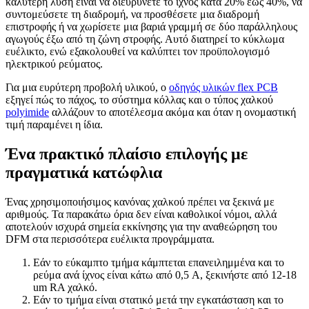
καλύτερη λύση είναι να διευρύνετε το ίχνος κατά 20% έως 40%, να
συντομεύσετε τη διαδρομή, να προσθέσετε μια διαδρομή
επιστροφής ή να χωρίσετε μια βαριά γραμμή σε δύο παράλληλους
αγωγούς έξω από τη ζώνη στροφής. Αυτό διατηρεί το κύκλωμα
ευέλικτο, ενώ εξακολουθεί να καλύπτει τον προϋπολογισμό
ηλεκτρικού ρεύματος.
Για μια ευρύτερη προβολή υλικού, ο
οδηγός υλικών flex PCB
εξηγεί πώς το πάχος, το σύστημα κόλλας και ο τύπος χαλκού
polyimide
αλλάζουν το αποτέλεσμα ακόμα και όταν η ονομαστική
τιμή παραμένει η ίδια.
Ένα πρακτικό πλαίσιο επιλογής με
πραγματικά κατώφλια
Ένας χρησιμοποιήσιμος κανόνας χαλκού πρέπει να ξεκινά με
αριθμούς. Τα παρακάτω όρια δεν είναι καθολικοί νόμοι, αλλά
αποτελούν ισχυρά σημεία εκκίνησης για την αναθεώρηση του
DFM στα περισσότερα ευέλικτα προγράμματα.
Εάν το εύκαμπτο τμήμα κάμπτεται επανειλημμένα και το
ρεύμα ανά ίχνος είναι κάτω από 0,5 A, ξεκινήστε από 12-18
um RA χαλκό.
Εάν το τμήμα είναι στατικό μετά την εγκατάσταση και το