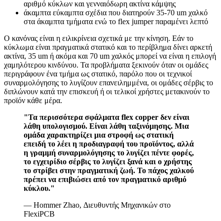
αριθμό κύκλων και γενναιόδωρη ακτίνα κάμψης
άκαμπτα εύκαμπτα σχέδια που διατηρούν 35-70 um χαλκό
στα άκαμπτα τμήματα ενώ το flex jumper παραμένει λεπτό
Ο κανόνας είναι η ειλικρίνεια σχετικά με την κίνηση. Εάν το
κύκλωμα είναι πραγματικά στατικό και το περίβλημα δίνει αρκετή
ακτίνα, 35 um ή ακόμα και 70 um χαλκός μπορεί να είναι η επιλογή
χαμηλότερου κινδύνου. Τα προβλήματα ξεκινούν όταν οι ομάδες
περιγράφουν ένα τμήμα ως στατικό, παρόλο που οι τεχνικοί
συναρμολόγησης το λυγίζουν επανειλημμένα, οι ομάδες σέρβις το
διπλώνουν κατά την επισκευή ή οι τελικοί χρήστες μετακινούν το
προϊόν κάθε μέρα.
"Τα περισσότερα σφάλματα flex copper δεν είναι
λάθη υπολογισμού. Είναι λάθη ταξινόμησης. Μια
ομάδα χαρακτηρίζει μια στροφή ως στατική
επειδή το λέει η προδιαγραφή του προϊόντος, αλλά
η γραμμή συναρμολόγησης το λυγίζει πέντε φορές,
το εγχειρίδιο σέρβις το λυγίζει ξανά και ο χρήστης
το στρίβει στην πραγματική ζωή. Το πάχος χαλκού
πρέπει να επιβιώσει από τον πραγματικό αριθμό
κύκλου."
— Hommer Zhao, Διευθυντής Μηχανικών στο
FlexiPCB