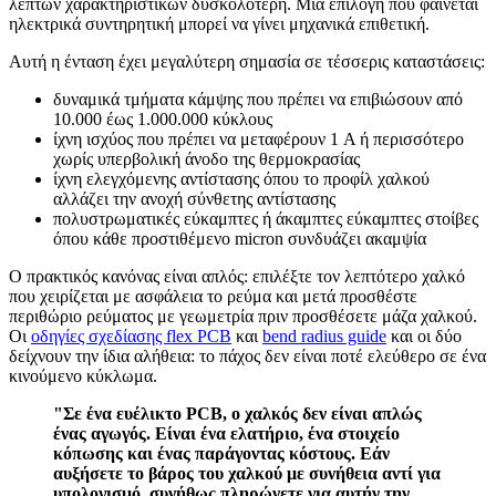
λεπτών χαρακτηριστικών δυσκολότερη. Μια επιλογή που φαίνεται
ηλεκτρικά συντηρητική μπορεί να γίνει μηχανικά επιθετική.
Αυτή η ένταση έχει μεγαλύτερη σημασία σε τέσσερις καταστάσεις:
δυναμικά τμήματα κάμψης που πρέπει να επιβιώσουν από
10.000 έως 1.000.000 κύκλους
ίχνη ισχύος που πρέπει να μεταφέρουν 1 A ή περισσότερο
χωρίς υπερβολική άνοδο της θερμοκρασίας
ίχνη ελεγχόμενης αντίστασης όπου το προφίλ χαλκού
αλλάζει την ανοχή σύνθετης αντίστασης
πολυστρωματικές εύκαμπτες ή άκαμπτες εύκαμπτες στοίβες
όπου κάθε προστιθέμενο micron συνδυάζει ακαμψία
Ο πρακτικός κανόνας είναι απλός: επιλέξτε τον λεπτότερο χαλκό
που χειρίζεται με ασφάλεια το ρεύμα και μετά προσθέστε
περιθώριο ρεύματος με γεωμετρία πριν προσθέσετε μάζα χαλκού.
Οι
οδηγίες σχεδίασης flex PCB
και
bend radius guide
και οι δύο
δείχνουν την ίδια αλήθεια: το πάχος δεν είναι ποτέ ελεύθερο σε ένα
κινούμενο κύκλωμα.
"Σε ένα ευέλικτο PCB, ο χαλκός δεν είναι απλώς
ένας αγωγός. Είναι ένα ελατήριο, ένα στοιχείο
κόπωσης και ένας παράγοντας κόστους. Εάν
αυξήσετε το βάρος του χαλκού με συνήθεια αντί για
υπολογισμό, συνήθως πληρώνετε για αυτήν την