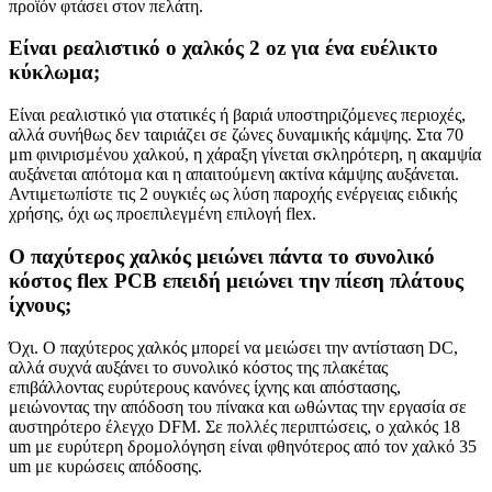
προϊόν φτάσει στον πελάτη.
Είναι ρεαλιστικό ο χαλκός 2 oz για ένα ευέλικτο
κύκλωμα;
Είναι ρεαλιστικό για στατικές ή βαριά υποστηριζόμενες περιοχές,
αλλά συνήθως δεν ταιριάζει σε ζώνες δυναμικής κάμψης. Στα 70
μm φινιρισμένου χαλκού, η χάραξη γίνεται σκληρότερη, η ακαμψία
αυξάνεται απότομα και η απαιτούμενη ακτίνα κάμψης αυξάνεται.
Αντιμετωπίστε τις 2 ουγκιές ως λύση παροχής ενέργειας ειδικής
χρήσης, όχι ως προεπιλεγμένη επιλογή flex.
Ο παχύτερος χαλκός μειώνει πάντα το συνολικό
κόστος flex PCB επειδή μειώνει την πίεση πλάτους
ίχνους;
Όχι. Ο παχύτερος χαλκός μπορεί να μειώσει την αντίσταση DC,
αλλά συχνά αυξάνει το συνολικό κόστος της πλακέτας
επιβάλλοντας ευρύτερους κανόνες ίχνης και απόστασης,
μειώνοντας την απόδοση του πίνακα και ωθώντας την εργασία σε
αυστηρότερο έλεγχο DFM. Σε πολλές περιπτώσεις, ο χαλκός 18
um με ευρύτερη δρομολόγηση είναι φθηνότερος από τον χαλκό 35
um με κυρώσεις απόδοσης.