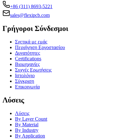
+86 (311) 8693-5221
sales@flexipcb.com
Γρήγοροι Σύνδεσμοι
Σχετικά με εμάς
Περιήγηση Εργοστασίου
Δυνατότητες
Certifications
Βιομηχανίες
Συχνές Ερωτήσεις
Ιστολόγιο
Σύγκριση
Επικοινωνία
Λύσεις
Λύσεις
By Layer Count
By Material
By Industry
By Application