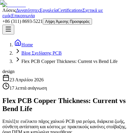
Λύσεις
Δυνατότητες
Εργαλεία
Certifications
Σχετικά με
εμάς
Επικοινωνία
+86 (311) 8693-5221
Λήψη Άμεσης Προσφοράς
Home
Blog Σχεδίασης PCB
Flex PCB Copper Thickness: Current vs Bend Life
design
23 Απριλίου 2026
17
λεπτά ανάγνωση
Flex PCB Copper Thickness: Current vs
Bend Life
Επιλέξτε ευέλικτο πάχος χαλκού PCB για ρεύμα, διάρκεια ζωής,
σύνθετη αντίσταση και κόστος με πρακτικούς κανόνες στοίβαξης,
όρια DFM και κατώφλια προμήθειας.