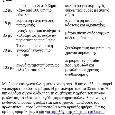
υποστηρίζει λεπτό βήμα
καλύτερο για συμπαγείς
12 μμ
κάτω από 100 um πιο
εύκαμπτες ουρές με πυκνό
εύκολα
σήμα
ευρύτερη ζώνη άνεσης
ισχυρότερη ισορροπία
18 μμ
παραγωγής
κόστους και αξιοπιστίας
ίχνος/χώρος και ανοίγματα
μέτρια πίεση απόδοσης και
35 μμ
καλύμματος χρειάζονται
αύξηση κόστους
περισσότερο περιθώριο
Το etch undercut και η
ξεκάθαρη τιμή και premium
70 μμ
εγγραφή γίνονται πιο
χρόνου παράδοσης
κρίσιμα
περιορισμένη ομάδα
συχνά αντιμετωπίζεται ως
προμηθευτών και
105 μμ
ειδική κατασκευή
μεγαλύτερος χρόνος
αναθεώρησης
Με όρους εισαγωγικών, η μετακίνηση από 18 um σε 35 um μπορεί
να αυξήσει το κόστος μέτρια. Η μετακίνηση από τα 35 um στα 70
um αλλάζει συχνά ολόκληρη τη συζήτηση: η χρήση του πίνακα
μειώνεται, τα ελάχιστα μεγέθη χαρακτηριστικών χαλαρώνουν, ο
κίνδυνος απόρριψης αυξάνεται και ο χρόνος παράδοσης του
πρωτοτύπου μπορεί να παραταθεί κατά αρκετές ημέρες. Για τις
ομάδες προμήθειας, ο
οδηγός τιμολόγησης κόστους ευέλικτου