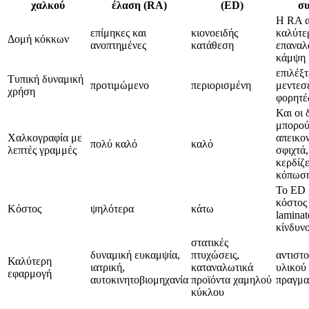
χαλκού
έλαση (RA)
(ED)
συ
Η RA α
επίμηκες και
κιονοειδής
καλύτε
Δομή κόκκων
ανοπτημένες
κατάθεση
επαναλ
κάμψη
επιλέξ
Τυπική δυναμική
προτιμώμενο
περιορισμένη
μεντεσ
χρήση
φορητέ
Και οι 
μπορού
Χαλκογραφία με
απεικο
πολύ καλό
καλό
λεπτές γραμμές
σφιχτά
κερδίζε
κόπωσ
Το ED 
κόστος
Κόστος
ψηλότερα
κάτω
laminat
κίνδυν
στατικές
δυναμική ευκαμψία,
πτυχώσεις,
αντιστο
Καλύτερη
ιατρική,
καταναλωτικά
υλικού
εφαρμογή
αυτοκινητοβιομηχανία
προϊόντα χαμηλού
πραγμα
κύκλου