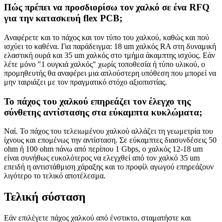
Πώς πρέπει να προσδιορίσω τον χαλκό σε ένα RFQ
για την κατασκευή flex PCB;
Αναφέρετε και το πάχος και τον τύπο του χαλκού, καθώς και πού
ισχύει το καθένα. Για παράδειγμα: 18 um χαλκός RA στη δυναμική
ελαστική ουρά και 35 um χαλκός στο τμήμα άκαμπτης ισχύος. Εάν
λέτε μόνο "1 ουγκιά χαλκός" χωρίς τοποθεσία ή τύπο υλικού, ο
προμηθευτής θα αναφέρει μια απλούστερη υπόθεση που μπορεί να
μην ταιριάζει με τον πραγματικό στόχο αξιοπιστίας.
Το πάχος του χαλκού επηρεάζει τον έλεγχο της
σύνθετης αντίστασης στα εύκαμπτα κυκλώματα;
Ναί. Το πάχος του τελειωμένου χαλκού αλλάζει τη γεωμετρία του
ίχνους και επομένως την αντίσταση. Σε εύκαμπτες διασυνδέσεις 50
ohm ή 100 ohm πάνω από περίπου 1 Gbps, ο χαλκός 12-18 um
είναι συνήθως ευκολότερος να ελεγχθεί από τον χαλκό 35 um
επειδή η αντιστάθμιση χάραξης και το προφίλ αγωγού επηρεάζουν
λιγότερο το τελικό αποτέλεσμα.
Τελική σύσταση
Εάν επιλέγετε πάχος χαλκού από ένστικτο, σταματήστε και