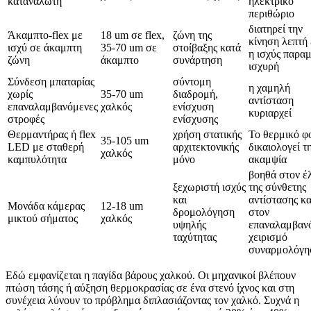
καταναλωτή
ηλεκτρικό
περιθώριο
διατηρεί την
Άκαμπτο-flex με
18 um σε flex,
ζώνη της
κίνηση λεπτή
ισχύ σε άκαμπτη
35-70 um σε
στοίβαξης κατά
η ισχύς παραμ
ζώνη
άκαμπτο
συνάρτηση
ισχυρή
Σύνδεση μπαταρίας
σύντομη
η χαμηλή
χωρίς
35-70 um
διαδρομή,
αντίσταση
επαναλαμβανόμενες
χαλκός
ενίσχυση
κυριαρχεί
στροφές
ενίσχυσης
Θερμαντήρας ή flex
χρήση στατικής
Το θερμικό φ
35-105 um
LED με σταθερή
αρχιτεκτονικής
δικαιολογεί τ
χαλκός
καμπυλότητα
μόνο
ακαμψία
βοηθά στον έ
ξεχωριστή ισχύς
της σύνθετης
και
αντίστασης κα
Μονάδα κάμερας
12-18 um
δρομολόγηση
στον
μικτού σήματος
χαλκός
υψηλής
επαναλαμβαν
ταχύτητας
χειρισμό
συναρμολόγη
Εδώ εμφανίζεται η παγίδα βάρους χαλκού. Οι μηχανικοί βλέπουν
πτώση τάσης ή αύξηση θερμοκρασίας σε ένα στενό ίχνος και στη
συνέχεια λύνουν το πρόβλημα διπλασιάζοντας τον χαλκό. Συχνά η