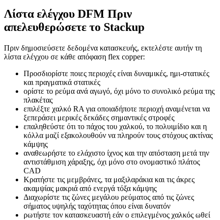
Λίστα ελέγχου DFM Πριν
απελευθερώσετε το Stackup
Πριν δημοσιεύσετε δεδομένα κατασκευής, εκτελέστε αυτήν τη
λίστα ελέγχου σε κάθε απόφαση flex copper:
Προσδιορίστε ποιες περιοχές είναι δυναμικές, ημι-στατικές
και πραγματικά στατικές
ορίστε το ρεύμα ανά αγωγό, όχι μόνο το συνολικό ρεύμα της
πλακέτας
επιλέξτε χαλκό RA για οποιαδήποτε περιοχή αναμένεται να
ξεπεράσει μερικές δεκάδες σημαντικές στροφές
επαληθεύστε ότι το πάχος του χαλκού, το πολυιμίδιο και η
κόλλα μαζί εξακολουθούν να πληρούν τους στόχους ακτίνας
κάμψης
αναθεωρήστε το ελάχιστο ίχνος και την απόσταση μετά την
αντιστάθμιση χάραξης, όχι μόνο στο ονομαστικό πλάτος
CAD
Κρατήστε τις μεμβράνες, τα μαξιλαράκια και τις άκρες
ακαμψίας μακριά από ενεργά τόξα κάμψης
Διαχωρίστε τις ζώνες μεγάλου ρεύματος από τις ζώνες
σήματος υψηλής ταχύτητας όπου είναι δυνατόν
ρωτήστε τον κατασκευαστή εάν ο επιλεγμένος χαλκός ωθεί