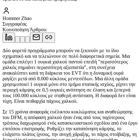
Hommer Zhao
Συγγραφέας
Κοινοποίηση Άρθρου
:
Δύο φορετά προγράμματα μπορούν να ξεκινούν με το ίδιο
σχηματικό και να τελειώνουν σε πολύ διαφορετικά σημεία. Μια
ομάδα επιλέγει 1 ουγκιά χαλκού παντού επειδή "περισσότερος
χαλκός σημαίνει περισσότερη αξιοπιστία", στη συνέχεια
ανακαλύπτει κατά τη διάρκεια του EVT ότι η δυναμική ουρά
ραγίζει μετά από 8.000 κύκλους μεντεσέδων. Μια άλλη ομάδα
χρησιμοποιεί 1 ουγκιά μόνο στο τμήμα στατικής ισχύος, ρίχνει την
περιοχή κάμψης σε 0,5 ουγκιές ανόπτηση σε έλαση και ξεπερνά
τους 100.000 κύκλους με σταθερή αντίσταση. Η διαφορά δεν είναι
τύχη. Είναι πειθαρχία πάχους χαλκού.
Σε 15 χρόνια αναφοράς ευέλικτου κυκλώματος και αναθεώρησης
του DFM, η απόφαση χαλκού ήταν ένας από τους ταχύτερους
τρόπους διαχωρισμού ενός κατασκευαστικού σχεδίου από ένα έργο
επιτόπου επιστροφής. Ρυθμίζει την καταπόνηση κάμψης, το
ελάχιστο πλάτος ίχνους, την ανοχή χάραξης, το πάχος στοίβαξης, τη
δυσκολία πλαστικοποίησης και το τελικό κόστος μονάδας