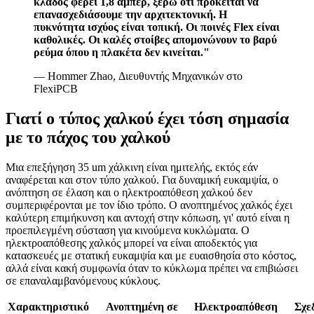
κλάδος φέρει 1,8 αμπέρ, ξέρω ότι πρόκειται να
επανασχεδιάσουμε την αρχιτεκτονική. Η
πυκνότητα ισχύος είναι τοπική. Οι ποινές Flex είναι
καθολικές. Οι καλές στοίβες απομονώνουν το βαρύ
ρεύμα όπου η πλακέτα δεν κινείται."
— Hommer Zhao, Διευθυντής Μηχανικών στο
FlexiPCB
Γιατί ο τύπος χαλκού έχει τόση σημασία
με το πάχος του χαλκού
Μια επεξήγηση 35 um χάλκινη είναι ημιτελής, εκτός εάν
αναφέρεται και στον τύπο χαλκού. Για δυναμική ευκαμψία, ο
ανόπτηση σε έλαση και ο ηλεκτροαπόθεση χαλκού δεν
συμπεριφέρονται με τον ίδιο τρόπο. Ο ανοπτημένος χαλκός έχει
καλύτερη επιμήκυνση και αντοχή στην κόπωση, γι' αυτό είναι η
προεπιλεγμένη σύσταση για κινούμενα κυκλώματα. Ο
ηλεκτροαπόθεσης χαλκός μπορεί να είναι αποδεκτός για
κατασκευές με στατική ευκαμψία και με ευαισθησία στο κόστος,
αλλά είναι κακή συμφωνία όταν το κύκλωμα πρέπει να επιβιώσει
σε επαναλαμβανόμενους κύκλους.
Χαρακτηριστικό
Ανοπτημένη σε
Ηλεκτροαπόθεση
Σχε