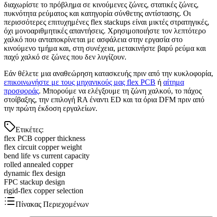
διαχωρίστε το πρόβλημα σε κινούμενες ζώνες, στατικές ζώνες,
πυκνότητα ρεύματος και κατηγορία σύνθετης αντίστασης. Οι
περισσότερες επιτυχημένες flex stackups είναι μικτές στρατηγικές,
όχι μονοαριθμητικές απαντήσεις. Χρησιμοποιήστε τον λεπτότερο
χαλκό που ανταποκρίνεται με ασφάλεια στην εργασία στο
κινούμενο τμήμα και, στη συνέχεια, μετακινήστε βαρύ ρεύμα και
παχύ χαλκό σε ζώνες που δεν λυγίζουν.
Εάν θέλετε μια αναθεώρηση κατασκευής πριν από την κυκλοφορία,
επικοινωνήστε με τους μηχανικούς μας flex PCB
ή
αίτημα
προσφοράς
. Μπορούμε να ελέγξουμε τη ζώνη χαλκού, το πάχος
στοίβαξης, την επιλογή RA έναντι ED και τα όρια DFM πριν από
την πρώτη έκδοση εργαλείων.
Ετικέτες
:
flex PCB copper thickness
flex circuit copper weight
bend life vs current capacity
rolled annealed copper
dynamic flex design
FPC stackup design
rigid-flex copper selection
Πίνακας Περιεχομένων