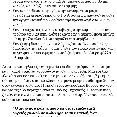
ρεύμα ανά ίχνος είναι 0,5-1,5 A, ξεκινήστε από 18-35 um
χαλκός και ελέγξτε την ακτίνα κάμψης.
Εάν οποιοσδήποτε αγωγός στην κινούμενη περιοχή
χρειάζεται περισσότερο από 1,5 A συνεχώς, επανασχεδιάστε
την αρχιτεκτονική πριν ορίσετε την προεπιλογή στα 70 um
χαλκό.
Εάν το πάχος της τελικής στοίβαξης στην καμπή υπερβαίνει
περίπου τα 0,20 mm, ελέγξτε ξανά εάν η απαιτούμενη ακτίνα
κάμψης εξακολουθεί να ταιριάζει στο περίβλημα.
Εάν ζεύγη διαφορικών υψηλής ταχύτητας άνω του 1 Gbps
διασχίζουν την κάμψη, διατηρήστε τον χαλκό λεπτότερο και
τη γεωμετρία πιο σφιχτή προτού ζητήσετε βαρύτερο φύλλο
αλουμινίου.
Αυτά τα κατώφλια έχουν σημασία επειδή το ρεύμα, η θερμότητα
και η κάμψη σπάνια κορυφώνονται στην ίδια θέση. Μια ευέλικτη
πλακέτα για ένα ιατρικό φορητό μπορεί να χρειάζεται 1,2 ρεύμα
φόρτισης σε έναν στατικό κλάδο και μόνο ρεύμα αισθητήρα 50 mA
στον κινούμενο λαιμό. Η χρήση ενός παγκόσμιου βάρους χαλκού
και για τις δύο περιοχές είναι τεμπέλης μηχανικός. Η τοποθέτηση
ζωνών στο σχέδιο είναι αυτό που διατηρεί το προϊόν τόσο ασφαλές
όσο και κατασκευαστικό.
"Όταν ένας πελάτης μου λέει ότι χρειάζονται 2
ουγκιές χαλκού σε ολόκληρο το flex επειδή ένας