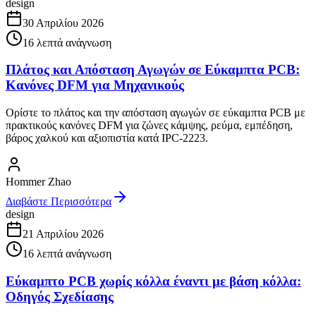
design
30 Απριλίου 2026
16
λεπτά ανάγνωση
Πλάτος και Απόσταση Αγωγών σε Εύκαμπτα PCB:
Κανόνες DFM για Μηχανικούς
Ορίστε το πλάτος και την απόσταση αγωγών σε εύκαμπτα PCB με
πρακτικούς κανόνες DFM για ζώνες κάμψης, ρεύμα, εμπέδηση,
βάρος χαλκού και αξιοπιστία κατά IPC-2223.
Hommer Zhao
Διαβάστε Περισσότερα
design
21 Απριλίου 2026
16
λεπτά ανάγνωση
Εύκαμπτο PCB χωρίς κόλλα έναντι με βάση κόλλα:
Οδηγός Σχεδίασης