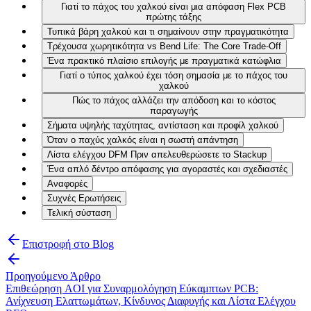
Γιατί το πάχος του χαλκού είναι μια απόφαση Flex PCB
πρώτης τάξης
Τυπικά βάρη χαλκού και τι σημαίνουν στην πραγματικότητα
Τρέχουσα χωρητικότητα vs Bend Life: The Core Trade-Off
Ένα πρακτικό πλαίσιο επιλογής με πραγματικά κατώφλια
Γιατί ο τύπος χαλκού έχει τόση σημασία με το πάχος του
χαλκού
Πώς το πάχος αλλάζει την απόδοση και το κόστος
παραγωγής
Σήματα υψηλής ταχύτητας, αντίσταση και προφίλ χαλκού
Όταν ο παχύς χαλκός είναι η σωστή απάντηση
Λίστα ελέγχου DFM Πριν απελευθερώσετε το Stackup
Ένα απλό δέντρο απόφασης για αγοραστές και σχεδιαστές
Αναφορές
Συχνές Ερωτήσεις
Τελική σύσταση
Επιστροφή στο Blog
Προηγούμενο Άρθρο
Επιθεώρηση AOI για Συναρμολόγηση Εύκαμπτων PCB:
Ανίχνευση Ελαττωμάτων, Κίνδυνος Διαφυγής και Λίστα Ελέγχου