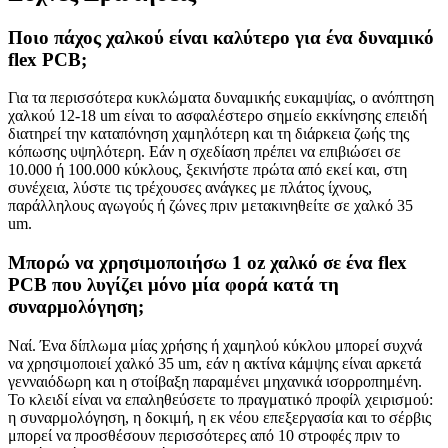
Ποιο πάχος χαλκού είναι καλύτερο για ένα δυναμικό
flex PCB;
Για τα περισσότερα κυκλώματα δυναμικής ευκαμψίας, ο ανόπτηση
χαλκού 12-18 um είναι το ασφαλέστερο σημείο εκκίνησης επειδή
διατηρεί την καταπόνηση χαμηλότερη και τη διάρκεια ζωής της
κόπωσης υψηλότερη. Εάν η σχεδίαση πρέπει να επιβιώσει σε
10.000 ή 100.000 κύκλους, ξεκινήστε πρώτα από εκεί και, στη
συνέχεια, λύστε τις τρέχουσες ανάγκες με πλάτος ίχνους,
παράλληλους αγωγούς ή ζώνες πριν μετακινηθείτε σε χαλκό 35
um.
Μπορώ να χρησιμοποιήσω 1 oz χαλκό σε ένα flex
PCB που λυγίζει μόνο μία φορά κατά τη
συναρμολόγηση;
Ναί. Ένα δίπλωμα μίας χρήσης ή χαμηλού κύκλου μπορεί συχνά
να χρησιμοποιεί χαλκό 35 um, εάν η ακτίνα κάμψης είναι αρκετά
γενναιόδωρη και η στοίβαξη παραμένει μηχανικά ισορροπημένη.
Το κλειδί είναι να επαληθεύσετε το πραγματικό προφίλ χειρισμού:
η συναρμολόγηση, η δοκιμή, η εκ νέου επεξεργασία και το σέρβις
μπορεί να προσθέσουν περισσότερες από 10 στροφές πριν το