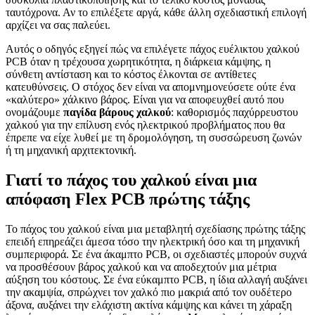
ταυτόχρονα. Αν το επιλέξετε αργά, κάθε άλλη σχεδιαστική επιλογή
αρχίζει να σας παλεύει.
Αυτός ο οδηγός εξηγεί πώς να επιλέγετε πάχος ευέλικτου χαλκού
PCB όταν η τρέχουσα χωρητικότητα, η διάρκεια κάμψης, η
σύνθετη αντίσταση και το κόστος έλκονται σε αντίθετες
κατευθύνσεις. Ο στόχος δεν είναι να απομνημονεύσετε ούτε ένα
«καλύτερο» χάλκινο βάρος. Είναι για να αποφευχθεί αυτό που
ονομάζουμε
παγίδα βάρους χαλκού
: καθορισμός παχύρρευστου
χαλκού για την επίλυση ενός ηλεκτρικού προβλήματος που θα
έπρεπε να είχε λυθεί με τη δρομολόγηση, τη συσσώρευση ζωνών
ή τη μηχανική αρχιτεκτονική.
Γιατί το πάχος του χαλκού είναι μια
απόφαση Flex PCB πρώτης τάξης
Το πάχος του χαλκού είναι μια μεταβλητή σχεδίασης πρώτης τάξης
επειδή επηρεάζει άμεσα τόσο την ηλεκτρική όσο και τη μηχανική
συμπεριφορά. Σε ένα άκαμπτο PCB, οι σχεδιαστές μπορούν συχνά
να προσθέσουν βάρος χαλκού και να αποδεχτούν μια μέτρια
αύξηση του κόστους. Σε ένα εύκαμπτο PCB, η ίδια αλλαγή αυξάνει
την ακαμψία, σπρώχνει τον χαλκό πιο μακριά από τον ουδέτερο
άξονα, αυξάνει την ελάχιστη ακτίνα κάμψης και κάνει τη χάραξη