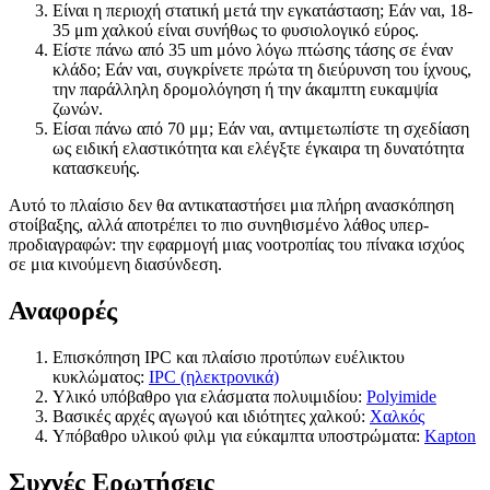
Είναι η περιοχή στατική μετά την εγκατάσταση; Εάν ναι, 18-
35 μm χαλκού είναι συνήθως το φυσιολογικό εύρος.
Είστε πάνω από 35 um μόνο λόγω πτώσης τάσης σε έναν
κλάδο; Εάν ναι, συγκρίνετε πρώτα τη διεύρυνση του ίχνους,
την παράλληλη δρομολόγηση ή την άκαμπτη ευκαμψία
ζωνών.
Είσαι πάνω από 70 μμ; Εάν ναι, αντιμετωπίστε τη σχεδίαση
ως ειδική ελαστικότητα και ελέγξτε έγκαιρα τη δυνατότητα
κατασκευής.
Αυτό το πλαίσιο δεν θα αντικαταστήσει μια πλήρη ανασκόπηση
στοίβαξης, αλλά αποτρέπει το πιο συνηθισμένο λάθος υπερ-
προδιαγραφών: την εφαρμογή μιας νοοτροπίας του πίνακα ισχύος
σε μια κινούμενη διασύνδεση.
Αναφορές
Επισκόπηση IPC και πλαίσιο προτύπων ευέλικτου
κυκλώματος:
IPC (ηλεκτρονικά)
Υλικό υπόβαθρο για ελάσματα πολυιμιδίου:
Polyimide
Βασικές αρχές αγωγού και ιδιότητες χαλκού:
Χαλκός
Υπόβαθρο υλικού φιλμ για εύκαμπτα υποστρώματα:
Kapton
Συχνές Ερωτήσεις