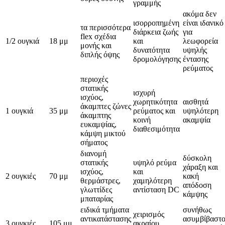
γραμμής
ακόμα δεν
ισορροπημένη
είναι ιδανικό
τα περισσότερα
διάρκεια ζωής
για
flex σχέδια
1/2 ουγκιά
18 μμ
και
λεωφορεία
μονής και
δυνατότητα
υψηλής
διπλής όψης
δρομολόγησης
έντασης
ρεύματος
περιοχές
στατικής
ισχυρή
ισχύος,
χωρητικότητα
αισθητά
άκαμπτες ζώνες
1 ουγκιά
35 μμ
ρεύματος και
υψηλότερη
άκαμπτης
κοινή
ακαμψία
ευκαμψίας,
διαθεσιμότητα
κάμψη μικτού
σήματος
διανομή
δύσκολη
στατικής
υψηλό ρεύμα
χάραξη και
ισχύος,
και
2 ουγκιές
70 μμ
κακή
θερμάστρες,
χαμηλότερη
απόδοση
γλωττίδες
αντίσταση DC
κάμψης
μπαταρίας
ειδικά τμήματα
συνήθως
χειρισμός
αντικατάστασης
ασυμβίβαστ
3 ουγκιές
105 μμ
ακραίου