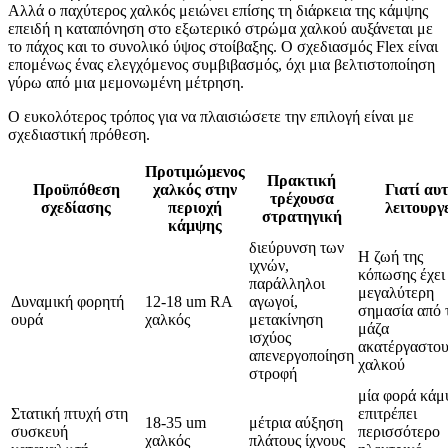
Αλλά ο παχύτερος χαλκός μειώνει επίσης τη διάρκεια της κάμψης
επειδή η καταπόνηση στο εξωτερικό στρώμα χαλκού αυξάνεται με
το πάχος και το συνολικό ύψος στοίβαξης. Ο σχεδιασμός Flex είναι
επομένως ένας ελεγχόμενος συμβιβασμός, όχι μια βελτιστοποίηση
γύρω από μια μεμονωμένη μέτρηση.
Ο ευκολότερος τρόπος για να πλαισιώσετε την επιλογή είναι με
σχεδιαστική πρόθεση.
Προτιμώμενος
Πρακτική
Προϋπόθεση
χαλκός στην
Γιατί αυ
τρέχουσα
σχεδίασης
περιοχή
λειτουργ
στρατηγική
κάμψης
διεύρυνση των
Η ζωή της
ιχνών,
κόπωσης έχει
παράλληλοι
μεγαλύτερη
Δυναμική φορητή
12-18 um RA
αγωγοί,
σημασία από 
ουρά
χαλκός
μετακίνηση
μάζα
ισχύος
ακατέργαστο
απενεργοποίηση
χαλκού
στροφή
μία φορά κάμ
Στατική πτυχή στη
επιτρέπει
18-35 um
μέτρια αύξηση
συσκευή
περισσότερο
χαλκός
πλάτους ίχνους