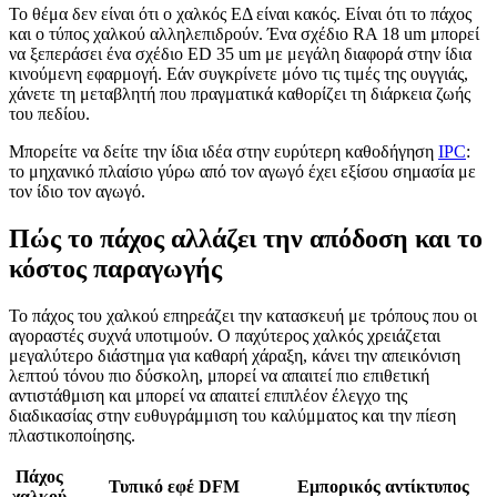
Το θέμα δεν είναι ότι ο χαλκός ΕΔ είναι κακός. Είναι ότι το πάχος
και ο τύπος χαλκού αλληλεπιδρούν. Ένα σχέδιο RA 18 um μπορεί
να ξεπεράσει ένα σχέδιο ED 35 um με μεγάλη διαφορά στην ίδια
κινούμενη εφαρμογή. Εάν συγκρίνετε μόνο τις τιμές της ουγγιάς,
χάνετε τη μεταβλητή που πραγματικά καθορίζει τη διάρκεια ζωής
του πεδίου.
Μπορείτε να δείτε την ίδια ιδέα στην ευρύτερη καθοδήγηση
IPC
:
το μηχανικό πλαίσιο γύρω από τον αγωγό έχει εξίσου σημασία με
τον ίδιο τον αγωγό.
Πώς το πάχος αλλάζει την απόδοση και το
κόστος παραγωγής
Το πάχος του χαλκού επηρεάζει την κατασκευή με τρόπους που οι
αγοραστές συχνά υποτιμούν. Ο παχύτερος χαλκός χρειάζεται
μεγαλύτερο διάστημα για καθαρή χάραξη, κάνει την απεικόνιση
λεπτού τόνου πιο δύσκολη, μπορεί να απαιτεί πιο επιθετική
αντιστάθμιση και μπορεί να απαιτεί επιπλέον έλεγχο της
διαδικασίας στην ευθυγράμμιση του καλύμματος και την πίεση
πλαστικοποίησης.
Πάχος
Τυπικό εφέ DFM
Εμπορικός αντίκτυπος
χαλκού