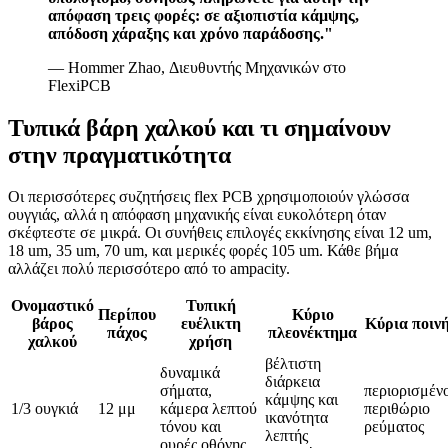
απόφαση τρεις φορές: σε αξιοπιστία κάμψης,
απόδοση χάραξης και χρόνο παράδοσης."
— Hommer Zhao, Διευθυντής Μηχανικών στο
FlexiPCB
Τυπικά βάρη χαλκού και τι σημαίνουν
στην πραγματικότητα
Οι περισσότερες συζητήσεις flex PCB χρησιμοποιούν γλώσσα
ουγγιάς, αλλά η απόφαση μηχανικής είναι ευκολότερη όταν
σκέφτεστε σε μικρά. Οι συνήθεις επιλογές εκκίνησης είναι 12 um,
18 um, 35 um, 70 um, και μερικές φορές 105 um. Κάθε βήμα
αλλάζει πολύ περισσότερο από το ampacity.
Ονομαστικό
Τυπική
Περίπου
Κύριο
βάρος
ευέλικτη
Κύρια ποιν
πάχος
πλεονέκτημα
χαλκού
χρήση
βέλτιστη
δυναμικά
διάρκεια
σήματα,
περιορισμέν
κάμψης και
1/3 ουγκιά
12 μμ
κάμερα λεπτού
περιθώριο
ικανότητα
τόνου και
ρεύματος
λεπτής
ουρές οθόνης