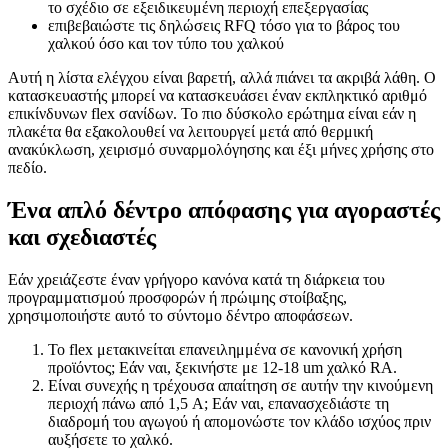
το σχέδιο σε εξειδικευμένη περιοχή επεξεργασίας
επιβεβαιώστε τις δηλώσεις RFQ τόσο για το βάρος του
χαλκού όσο και τον τύπο του χαλκού
Αυτή η λίστα ελέγχου είναι βαρετή, αλλά πιάνει τα ακριβά λάθη. Ο
κατασκευαστής μπορεί να κατασκευάσει έναν εκπληκτικό αριθμό
επικίνδυνων flex σανίδων. Το πιο δύσκολο ερώτημα είναι εάν η
πλακέτα θα εξακολουθεί να λειτουργεί μετά από θερμική
ανακύκλωση, χειρισμό συναρμολόγησης και έξι μήνες χρήσης στο
πεδίο.
Ένα απλό δέντρο απόφασης για αγοραστές
και σχεδιαστές
Εάν χρειάζεστε έναν γρήγορο κανόνα κατά τη διάρκεια του
προγραμματισμού προσφορών ή πρώιμης στοίβαξης,
χρησιμοποιήστε αυτό το σύντομο δέντρο αποφάσεων.
Το flex μετακινείται επανειλημμένα σε κανονική χρήση
προϊόντος; Εάν ναι, ξεκινήστε με 12-18 um χαλκό RA.
Είναι συνεχής η τρέχουσα απαίτηση σε αυτήν την κινούμενη
περιοχή πάνω από 1,5 A; Εάν ναι, επανασχεδιάστε τη
διαδρομή του αγωγού ή απομονώστε τον κλάδο ισχύος πριν
αυξήσετε το χαλκό.