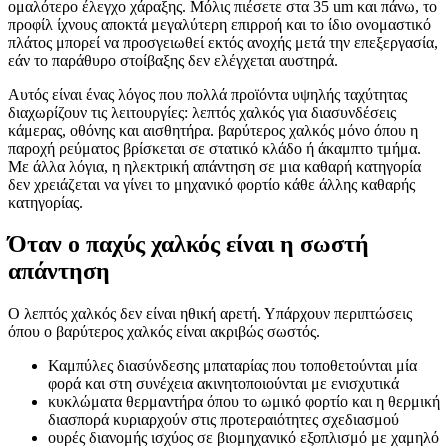
ομαλότερο έλεγχο χάραξης. Μόλις πιέσετε στα 35 um και πάνω, το
προφίλ ίχνους αποκτά μεγαλύτερη επιρροή και το ίδιο ονομαστικό
πλάτος μπορεί να προσγειωθεί εκτός ανοχής μετά την επεξεργασία,
εάν το παράθυρο στοίβαξης δεν ελέγχεται αυστηρά.
Αυτός είναι ένας λόγος που πολλά προϊόντα υψηλής ταχύτητας
διαχωρίζουν τις λειτουργίες: λεπτός χαλκός για διασυνδέσεις
κάμερας, οθόνης και αισθητήρα. βαρύτερος χαλκός μόνο όπου η
παροχή ρεύματος βρίσκεται σε στατικό κλάδο ή άκαμπτο τμήμα.
Με άλλα λόγια, η ηλεκτρική απάντηση σε μια καθαρή κατηγορία
δεν χρειάζεται να γίνει το μηχανικό φορτίο κάθε άλλης καθαρής
κατηγορίας.
Όταν ο παχύς χαλκός είναι η σωστή
απάντηση
Ο λεπτός χαλκός δεν είναι ηθική αρετή. Υπάρχουν περιπτώσεις
όπου ο βαρύτερος χαλκός είναι ακριβώς σωστός.
Καμπύλες διασύνδεσης μπαταρίας που τοποθετούνται μία
φορά και στη συνέχεια ακινητοποιούνται με ενισχυτικά
κυκλώματα θερμαντήρα όπου το ωμικό φορτίο και η θερμική
διασπορά κυριαρχούν στις προτεραιότητες σχεδιασμού
ουρές διανομής ισχύος σε βιομηχανικό εξοπλισμό με χαμηλό