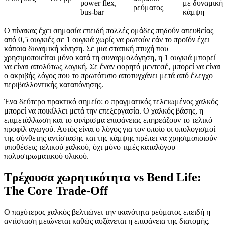
power flex,
με δυναμική
ρεύματος
bus-bar
κάμψη
Ο πίνακας έχει σημασία επειδή πολλές ομάδες πηδούν απευθείας
από 0,5 ουγκιές σε 1 ουγκιά χωρίς να ρωτούν εάν το προϊόν έχει
κάποια δυναμική κίνηση. Σε μια στατική πτυχή που
χρησιμοποιείται μόνο κατά τη συναρμολόγηση, η 1 ουγκιά μπορεί
να είναι απολύτως λογική. Σε έναν φορητό μεντεσέ, μπορεί να είναι
ο ακριβής λόγος που το πρωτότυπο αποτυγχάνει μετά από έλεγχο
περιβαλλοντικής καταπόνησης.
Ένα δεύτερο πρακτικό σημείο: ο πραγματικός τελειωμένος χαλκός
μπορεί να ποικίλλει μετά την επεξεργασία. Ο χαλκός βάσης, η
επιμετάλλωση και το φινίρισμα επιφάνειας επηρεάζουν το τελικό
προφίλ αγωγού. Αυτός είναι ο λόγος για τον οποίο οι υπολογισμοί
της σύνθετης αντίστασης και της κάμψης πρέπει να χρησιμοποιούν
υποθέσεις τελικού χαλκού, όχι μόνο τιμές καταλόγου
πολυστρωματικού υλικού.
Τρέχουσα χωρητικότητα vs Bend Life:
The Core Trade-Off
Ο παχύτερος χαλκός βελτιώνει την ικανότητα ρεύματος επειδή η
αντίσταση μειώνεται καθώς αυξάνεται η επιφάνεια της διατομής.