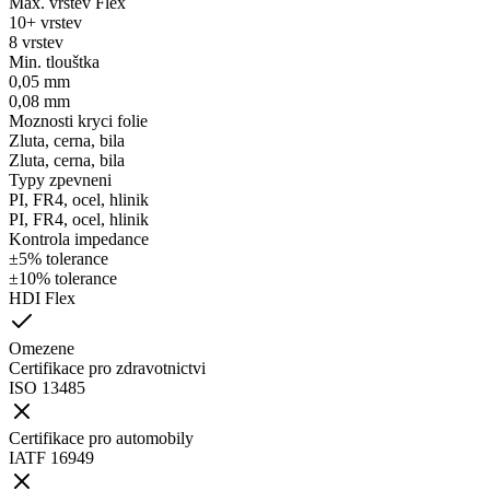
Max. vrstev Flex
10+ vrstev
8 vrstev
Min. tlouštka
0,05 mm
0,08 mm
Moznosti kryci folie
Zluta, cerna, bila
Zluta, cerna, bila
Typy zpevneni
PI, FR4, ocel, hlinik
PI, FR4, ocel, hlinik
Kontrola impedance
±5% tolerance
±10% tolerance
HDI Flex
Omezene
Certifikace pro zdravotnictvi
ISO 13485
Certifikace pro automobily
IATF 16949