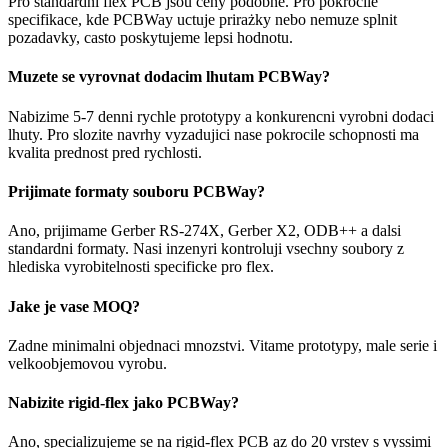
Pro standardni flex PCB jsou ceny podobne. Pro pokrocile
specifikace, kde PCBWay uctuje prirażky nebo nemuze splnit
pozadavky, casto poskytujeme lepsi hodnotu.
Muzete se vyrovnat dodacim lhutam PCBWay?
Nabizime 5-7 denni rychle prototypy a konkurencni vyrobni dodaci
lhuty. Pro slozite navrhy vyzadujici nase pokrocile schopnosti ma
kvalita prednost pred rychlosti.
Prijimate formaty souboru PCBWay?
Ano, prijimame Gerber RS-274X, Gerber X2, ODB++ a dalsi
standardni formaty. Nasi inzenyri kontroluji vsechny soubory z
hlediska vyrobitelnosti specificke pro flex.
Jake je vase MOQ?
Zadne minimalni objednaci mnozstvi. Vitame prototypy, male serie i
velkoobjemovou vyrobu.
Nabizite rigid-flex jako PCBWay?
Ano, specializujeme se na rigid-flex PCB az do 20 vrstev s vyssimi