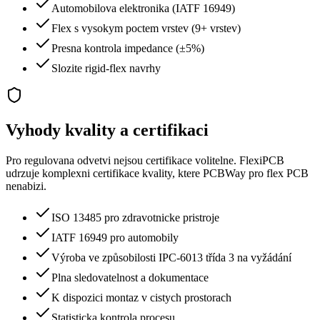
Automobilova elektronika (IATF 16949)
Flex s vysokym poctem vrstev (9+ vrstev)
Presna kontrola impedance (±5%)
Slozite rigid-flex navrhy
Vyhody kvality a certifikaci
Pro regulovana odvetvi nejsou certifikace volitelne. FlexiPCB
udrzuje komplexni certifikace kvality, ktere PCBWay pro flex PCB
nenabizi.
ISO 13485 pro zdravotnicke pristroje
IATF 16949 pro automobily
Výroba ve způsobilosti IPC-6013 třída 3 na vyžádání
Plna sledovatelnost a dokumentace
K dispozici montaz v cistych prostorach
Statisticka kontrola procesu