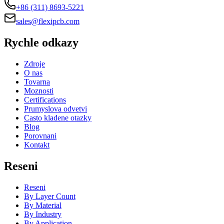
+86 (311) 8693-5221
sales@flexipcb.com
Rychle odkazy
Zdroje
O nas
Tovarna
Moznosti
Certifications
Prumyslova odvetvi
Casto kladene otazky
Blog
Porovnani
Kontakt
Reseni
Reseni
By Layer Count
By Material
By Industry
By Application