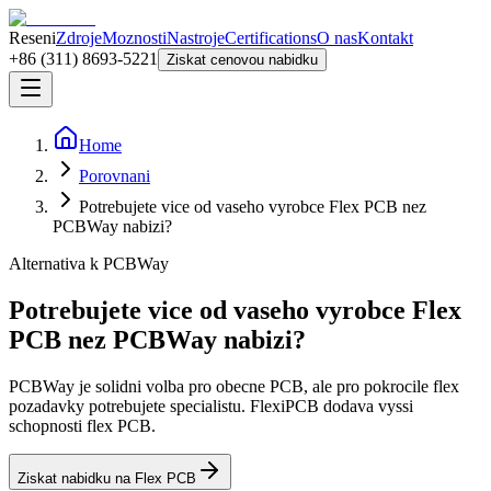
Reseni
Zdroje
Moznosti
Nastroje
Certifications
O nas
Kontakt
+86 (311) 8693-5221
Ziskat cenovou nabidku
Home
Porovnani
Potrebujete vice od vaseho vyrobce Flex PCB nez
PCBWay nabizi?
Alternativa k PCBWay
Potrebujete vice od vaseho vyrobce Flex
PCB nez PCBWay nabizi?
PCBWay je solidni volba pro obecne PCB, ale pro pokrocile flex
pozadavky potrebujete specialistu. FlexiPCB dodava vyssi
schopnosti flex PCB.
Ziskat nabidku na Flex PCB