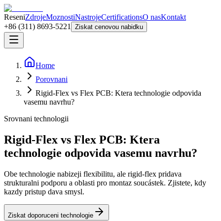
Reseni
Zdroje
Moznosti
Nastroje
Certifications
O nas
Kontakt
+86 (311) 8693-5221
Ziskat cenovou nabidku
Home
Porovnani
Rigid-Flex vs Flex PCB: Ktera technologie odpovida
vasemu navrhu?
Srovnani technologii
Rigid-Flex vs Flex PCB: Ktera
technologie odpovida vasemu navrhu?
Obe technologie nabizeji flexibilitu, ale rigid-flex pridava
strukturalni podporu a oblasti pro montaz soucástek. Zjistete, kdy
kazdy pristup dava smysl.
Ziskat doporuceni technologie