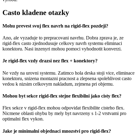
Casto kladene otazky
Mohu prevest svuj flex navrh na rigid-flex pozdeji?
Ano, ale vyzaduje to prepracovani navrhu. Dobra zprava je, ze
rigid-flex casto zjednodusuje celkovy navrh systemu eliminaci
konektoru. Nasi inzenyri mohou pomoci vyhodnotit konverzi.
Je rigid-flex vzdy drazsi nez flex + konektory?
Ne vzdy na urovni systemu. Zatimco hola deska stoji vice, eliminace
konektoru, snizena montazni pracnost a zlepsena spolehlivost casto
vedou k nizsim celkovym nakladum, zejmena pri objemu.
Mohou byt sekce rigid-flex stejne flexibilni jako cisty flex?
Flex sekce v rigid-flex mohou odpovidat flexibilite cisteho flex.
Nicmene oblasti ohybu by mely byt navrzeny s 1-2 vrstvami pro
optimalni flex vykon.
Jake je minimalni objednaci mnozstvi pro rigid-flex?