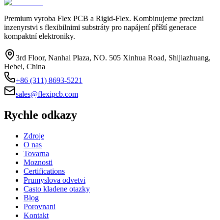
Premium vyroba Flex PCB a Rigid-Flex. Kombinujeme precizni
inzenyrstvi s flexibilnimi substráty pro napájení příští generace
kompaktní elektroniky.
3rd Floor, Nanhai Plaza, NO. 505 Xinhua Road, Shijiazhuang,
Hebei, China
+86 (311) 8693-5221
sales@flexipcb.com
Rychle odkazy
Zdroje
O nas
Tovarna
Moznosti
Certifications
Prumyslova odvetvi
Casto kladene otazky
Blog
Porovnani
Kontakt