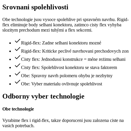
Srovnani spolehlivosti
Obe technologie jsou vysoce spolehlive pri spravném navrhu. Rigid-
flex eliminuje body selhani konektoru, zatimco cisty flex vyhyba
slozitym prechodum mezi tuhými a flex sekcemi.
Rigid-flex: Zadne selhani konektoru mozné
Rigid-flex: Kriticke peclivé navrhovani prechodovych zon
Cisty flex: Jednodussi konstrukce = méne reżimu selhani
Cisty flex: Spolehlivost konektoru se stava faktorem
Obe: Spravny navrh polomeru ohybu je nezbytny
Obe: Vyber materialu ovlivnuje spolehlivost
Odborny vyber technologie
Obe technologie
Vyrabime flex i rigid-flex, takze doporuceni jsou zalozena ciste na
vasich potrebach.