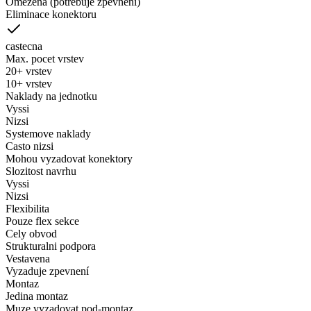
Omezena (potrebuje zpevnění)
Eliminace konektoru
castecna
Max. pocet vrstev
20+ vrstev
10+ vrstev
Naklady na jednotku
Vyssi
Nizsi
Systemove naklady
Casto nizsi
Mohou vyzadovat konektory
Slozitost navrhu
Vyssi
Nizsi
Flexibilita
Pouze flex sekce
Cely obvod
Strukturalni podpora
Vestavena
Vyzaduje zpevnení
Montaz
Jedina montaz
Muze vyzadovat pod-montaz