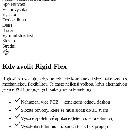
Spolehlivost
Velmi vysoka
Vysoka
Dodaci lhuta
Delsi
Kratsi
Vyrobni slozitost
Slozita
Stredni
Kdy zvolit Rigid-Flex
Rigid-flex exceluje, kdyz potrebujete kombinovat slozitost obvodu s
mechanickou flexibilitou. Je casto nejlepsi volbou, kdyz alternativou
je vice PCB propojenych kabely nebo konektory.
Nahrazeni vice PCB + konektoru jednou deskou
Slozite obvody, ktere se musi slozit do 3D tvaru
Vysoce spolehlivé aplikace (letectvi, zdravotnictvi)
Vysokohustotni montaz soucástek s flex propoji