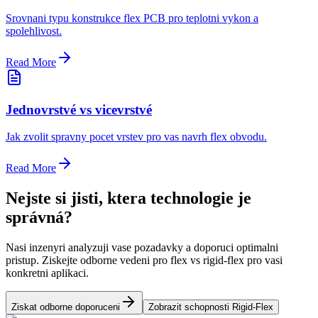
Srovnani typu konstrukce flex PCB pro teplotni vykon a
spolehlivost.
Read More
Jednovrstvé vs vicevrstvé
Jak zvolit spravny pocet vrstev pro vas navrh flex obvodu.
Read More
Nejste si jisti, ktera technologie je
správná?
Nasi inzenyri analyzuji vase pozadavky a doporuci optimalni
pristup. Ziskejte odborne vedeni pro flex vs rigid-flex pro vasi
konkretni aplikaci.
Ziskat odborne doporuceni
Zobrazit schopnosti Rigid-Flex