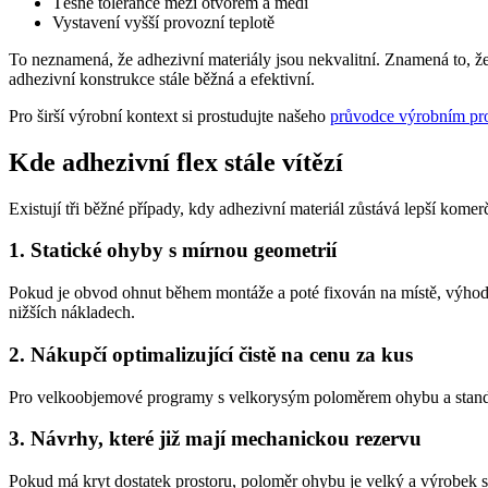
Těsné tolerance mezi otvorem a mědí
Vystavení vyšší provozní teplotě
To neznamená, že adhezivní materiály jsou nekvalitní. Znamená to, že
adhezivní konstrukce stále běžná a efektivní.
Pro širší výrobní kontext si prostudujte našeho
průvodce výrobním pr
Kde adhezivní flex stále vítězí
Existují tři běžné případy, kdy adhezivní materiál zůstává lepší komer
1. Statické ohyby s mírnou geometrií
Pokud je obvod ohnut během montáže a poté fixován na místě, výhoda
nižších nákladech.
2. Nákupčí optimalizující čistě na cenu za kus
Pro velkoobjemové programy s velkorysým poloměrem ohybu a standardn
3. Návrhy, které již mají mechanickou rezervu
Pokud má kryt dostatek prostoru, poloměr ohybu je velký a výrobek se 