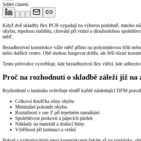
Sdilet clanek
:
Když dvě skladby flex PCB vypadají na výkresu podobně, mnoho nákup
ohybu, tepelnou stabilitu, chování při vrtání a dlouhodobou spolehli
měď.
Bezadhezivní konstrukce váže měď přímo na polyimidovou fólii nebo vy
nebo dalších vrstev. Obě mohou fungovat dobře, ale řeší různé konst
Tento průvodce vysvětluje, kde bezadhezivní flex vítězí, kde adhezivn
Proč na rozhodnutí o skladbě záleží již na
Rozhodnutí o laminátu ovlivňuje téměř každé následující DFM pravid
Celková tloušťka zóny ohybu
Minimální poloměr ohybu
Roztažnost v ose Z při tepelném namáhání
Spolehlivost prokovů a pájecích plošek
Náklady na materiál a dodací lhůty
Výtěžnost při laminaci a vrtání
Pokud s rozhodováním mezi konstrukcemi čekáte až na poptávku, obvy