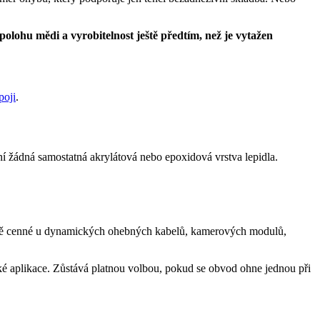
olohu mědi a vyrobitelnost ještě předtím, než je vytažen
poji
.
 žádná samostatná akrylátová nebo epoxidová vrstva lepidla.
vláště cenné u dynamických ohebných kabelů, kamerových modulů,
ké aplikace. Zůstává platnou volbou, pokud se obvod ohne jednou při