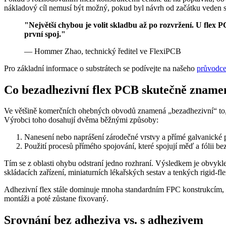
nákladový cíl nemusí být možný, pokud byl návrh od začátku veden s
"Největší chybou je volit skladbu až po rozvržení. U flex 
první spoj."
— Hommer Zhao, technický ředitel ve FlexiPCB
Pro základní informace o substrátech se podívejte na našeho
průvodce
Co bezadhezivní flex PCB skutečně zname
Ve většině komerčních ohebných obvodů znamená „bezadhezivní“ to, 
Výrobci toho dosahují dvěma běžnými způsoby:
Nanesení nebo naprášení zárodečné vrstvy a přímé galvanické 
Použití procesů přímého spojování, které spojují měď a fólii bez 
Tím se z oblasti ohybu odstraní jedno rozhraní. Výsledkem je obvykl
skládacích zařízení, miniaturních lékařských sestav a tenkých rigid-fl
Adhezivní flex stále dominuje mnoha standardním FPC konstrukcím, pr
montáži a poté zůstane fixovaný.
Srovnání bez adheziva vs. s adhezivem