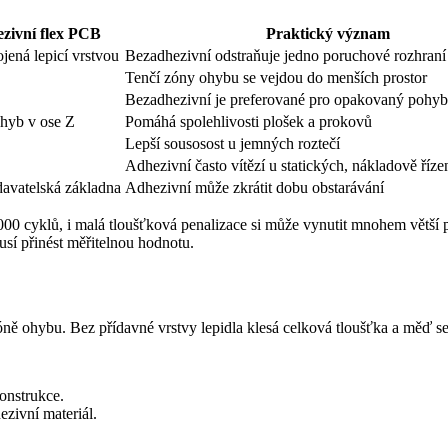
zivní flex PCB
Praktický význam
ená lepicí vrstvou
Bezadhezivní odstraňuje jedno poruchové rozhraní
Tenčí zóny ohybu se vejdou do menších prostor
Bezadhezivní je preferované pro opakovaný pohyb
ohyb v ose Z
Pomáhá spolehlivosti plošek a prokovů
Lepší sousosost u jemných roztečí
Adhezivní často vítězí u statických, nákladově říz
davatelská základna
Adhezivní může zkrátit dobu obstarávání
0 cyklů, i malá tloušťková penalizace si může vynutit mnohem větší p
sí přinést měřitelnou hodnotu.
ě ohybu. Bez přídavné vrstvy lepidla klesá celková tloušťka a měď se n
onstrukce.
zivní materiál.