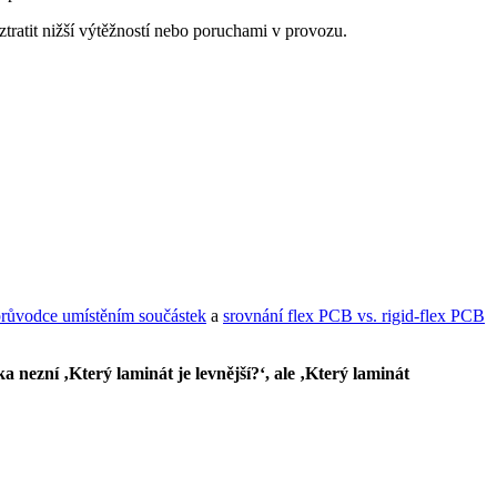
tratit nižší výtěžností nebo poruchami v provozu.
růvodce umístěním součástek
a
srovnání flex PCB vs. rigid-flex PCB
 nezní ‚Který laminát je levnější?‘, ale ‚Který laminát