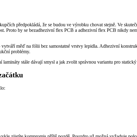
čích předpokládá, že se budou ve výrobku chovat stejně. Ve skutečnos
vost. Proto by se bezadhezivní flex PCB a adhezivní flex PCB nikdy nem
tváří měď na fólii bez samostatné vrstvy lepidla. Adhezivní konstrukc
rukční problémy.
í lamináty stále dávají smysl a jak zvolit správnou variantu pro static
 začátku
lo:
kle zjistíte kompromis příliš pozdě. Pouzdro už možná vyžaduje polo