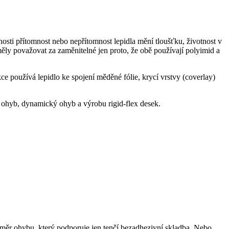
ti přítomnost nebo nepřítomnost lepidla mění tloušťku, životnost v
ěly považovat za zaměnitelné jen proto, že obě používají polyimid a
e používá lepidlo ke spojení měděné fólie, krycí vrstvy (coverlay)
ký ohyb, dynamický ohyb a výrobu rigid-flex desek.
měr ohybu, který podporuje jen tenčí bezadhezivní skladba. Nebo