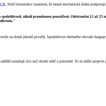
 PCB
. Tenčí konstrukce znamená, že stejná mechanická dráha podporuje 
polehlivosti, nikoli proměnnou pouzdření. Odstranění 12 až 25 mi
mikronu."
, protože na dotek působí pevněji. Spolehlivost ohebného obvodu funguj
 zahřátí roztahují více než okolní měď a polyimid. To se může projevit 