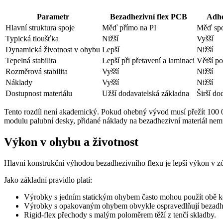
Parametr
Bezadhezivní flex PCB
Adhe
Hlavní struktura spoje
Měď přímo na PI
Měď spoj
Typická tloušťka
Nižší
Vyšší
Dynamická životnost v ohybu
Lepší
Nižší
Tepelná stabilita
Lepší při přetavení a laminaci
Větší p
Rozměrová stabilita
Vyšší
Nižší
Náklady
Vyšší
Nižší
Dostupnost materiálu
Užší dodavatelská základna
Širší do
Tento rozdíl není akademický. Pokud ohebný vývod musí přežít 100 00
modulu palubní desky, přidané náklady na bezadhezivní materiál nemu
Výkon v ohybu a životnost
Hlavní konstrukční výhodou bezadhezivního flexu je lepší výkon v zón
Jako základní pravidlo platí:
Výrobky s jedním statickým ohybem často mohou použít obě k
Výrobky s opakovaným ohybem obvykle ospravedlňují bezadhe
Rigid-flex přechody s malým poloměrem těží z tenčí skladby.