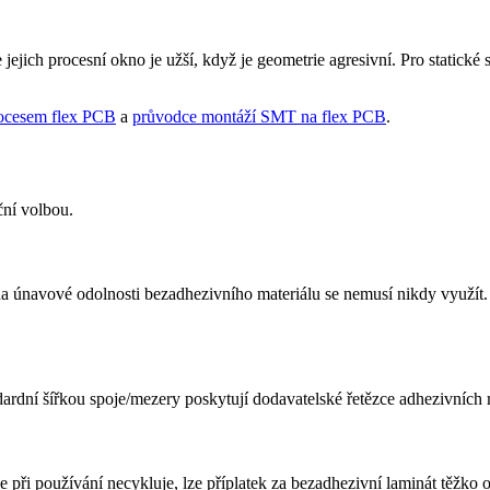
 jejich procesní okno je užší, když je geometrie agresivní. Pro static
ocesem flex PCB
a
průvodce montáží SMT na flex PCB
.
ční volbou.
 únavové odolnosti bezadhezivního materiálu se nemusí nikdy využít. 
í šířkou spoje/mezery poskytují dodavatelské řetězce adhezivních mat
při používání necykluje, lze příplatek za bezadhezivní laminát těžko o