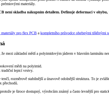
 prémiovými materiály.
PCB není skladba nákupním detailem. Definuje deformaci v ohybu, p
 materiály pro flex PCB
a
kompletního průvodce ohebnými tištěnými s
ná
že mezi základní mědí a polyimidovým jádrem v hlavním laminátu není
pokovení mědi na polyimid.
tradiční lepicí vrstvy.
e tenčí, rozměrově stabilnější a únavově odolnější struktura. To je z
ex přechodů.
otože je široce dostupný, výrobcům známý a často levnější pro static