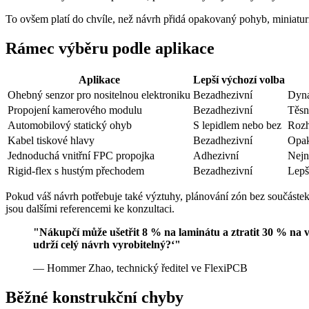
To ovšem platí do chvíle, než návrh přidá opakovaný pohyb, miniatur
Rámec výběru podle aplikace
Aplikace
Lepší výchozí volba
Ohebný senzor pro nositelnou elektroniku
Bezadhezivní
Dyna
Propojení kamerového modulu
Bezadhezivní
Těsn
Automobilový statický ohyb
S lepidlem nebo bez
Rozh
Kabel tiskové hlavy
Bezadhezivní
Opak
Jednoduchá vnitřní FPC propojka
Adhezivní
Nejn
Rigid-flex s hustým přechodem
Bezadhezivní
Lepš
Pokud váš návrh potřebuje také výztuhy, plánování zón bez součástek 
jsou dalšími referencemi ke konzultaci.
"Nákupčí může ušetřit 8 % na laminátu a ztratit 30 % na vý
udrží celý návrh vyrobitelný?‘"
— Hommer Zhao, technický ředitel ve FlexiPCB
Běžné konstrukční chyby