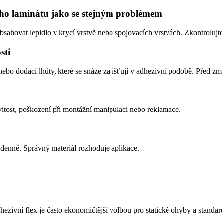
ního laminátu jako se stejným problémem
obsahovat lepidlo v krycí vrstvě nebo spojovacích vrstvách. Zkontroluj
sti
nebo dodací lhůty, které se snáze zajišťují v adhezivní podobě. Před z
vitost, poškození při montážní manipulaci nebo reklamace.
 denně. Správný materiál rozhoduje aplikace.
hezivní flex je často ekonomičtější volbou pro statické ohyby a standa