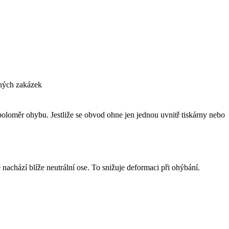
ených zakázek
oloměr ohybu. Jestliže se obvod ohne jen jednou uvnitř tiskárny nebo
achází blíže neutrální ose. To snižuje deformaci při ohýbání.