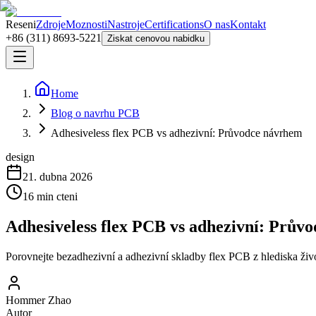
Reseni
Zdroje
Moznosti
Nastroje
Certifications
O nas
Kontakt
+86 (311) 8693-5221
Ziskat cenovou nabidku
Home
Blog o navrhu PCB
Adhesiveless flex PCB vs adhezivní: Průvodce návrhem
design
21. dubna 2026
16
min cteni
Adhesiveless flex PCB vs adhezivní: Prův
Porovnejte bezadhezivní a adhezivní skladby flex PCB z hlediska život
Hommer Zhao
Autor