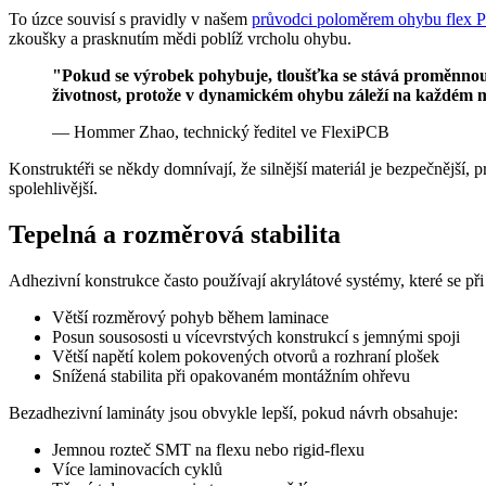
To úzce souvisí s pravidly v našem
průvodci poloměrem ohybu flex
zkoušky a prasknutím mědi poblíž vrcholu ohybu.
"Pokud se výrobek pohybuje, tloušťka se stává proměnnou s
životnost, protože v dynamickém ohybu záleží na každém 
— Hommer Zhao, technický ředitel ve FlexiPCB
Konstruktéři se někdy domnívají, že silnější materiál je bezpečnější
spolehlivější.
Tepelná a rozměrová stabilita
Adhezivní konstrukce často používají akrylátové systémy, které se při
Větší rozměrový pohyb během laminace
Posun sousososti u vícevrstvých konstrukcí s jemnými spoji
Větší napětí kolem pokovených otvorů a rozhraní plošek
Snížená stabilita při opakovaném montážním ohřevu
Bezadhezivní lamináty jsou obvykle lepší, pokud návrh obsahuje:
Jemnou rozteč SMT na flexu nebo rigid-flexu
Více laminovacích cyklů