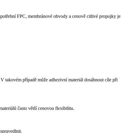
ké spotřební FPC, membránové obvody a cenově citlivé propojky je
V takovém případě může adhezivní materiál dosáhnout cíle při
eriálů často větší cenovou flexibilitu.
spravedlnit.