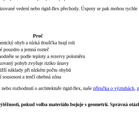
izované vedení nebo rigid-flex přechody. Úspory se pak mohou rychle z
Proč
mický ohyb a nízká tloušťka hrají roli
é pouzdro a jemná rozteč
odněte se podle teploty a rezervy poloměru
ovaný pohyb zvyšuje riziko únavy
ižší náklady při nízkém počtu ohybů
í sousosost a tenčí ohebná zóna
nebo rozhodnutí o architektuře rigid-flex, naše
příručka o výztuhách
,
p
těžnosti, pokud volba materiálu bojuje s geometrií. Správná otázka