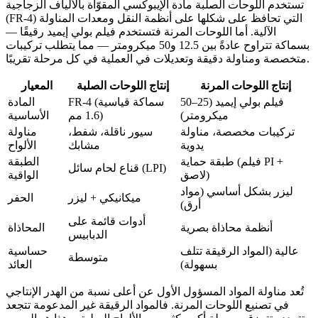
تستخدم اللوحات الصلبة مادة الإيبوكسي المقوّاة بالألياف الزجاجية
(FR-4) التي تحافظ على شكلها على أنظمة النقل ومعدات المناولة
الآلية. أما اللوحات المرنة فتستخدم فيلم بولي إيميد رقيقًا —
بسماكة تتراوح عادةً بين 12.5 و50 ميكرومتر — مما يتطلب تركيبات
متخصصة ومناولة دقيقة وتعديلات في العملية في كل مرحلة تقريبًا.
إنتاج اللوحات المرنة
إنتاج اللوحات الصلبة
المعيار
فيلم بولي إيميد (25–50
FR-4 (سماكة قياسية
المادة
ميكرومتر)
1.6 مم)
الأساسية
تركيبات مخصصة، مناولة
سيور ناقلة، شفط،
مناولة
يدوية
مشابك
الألواح
طبقة حماية (فيلم PI +
الطبقة
قناع لحام سائل (LPI)
لاصق)
الواقية
ليزر بشكل أساسي (مواد
ميكانيكي + ليزر
الحفر
أرق)
أدوات قائمة على
أنظمة محاذاة بصرية
المحاذاة
الدبابيس
عالية (المواد الرقيقة تتلف
حساسية
متوسطة
بسهولة)
العائد
تُعد مناولة المواد المسؤول الأول عن أعلى نسبة من الهدر الإنتاجي
في تصنيع اللوحات المرنة. فالمواد الرقيقة غير المدعومة تتجعد