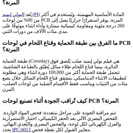
المرنة؟
المادة الأساسية المهيمنة، ويُستخدم في أكثر
البولي إيميد (PI)
يُعد
من 90% من لوحات PCB المرنة. يوفر استقرارًا حراريًا يصل إلى
260 درجة مئوية ومقاومة كيميائية ممتازة وأداء انثناء موثوقًا على
مدى مئات الآلاف من دورات الثني.
ما الفرق بين طبقة الحماية وقناع اللحام في لوحات PCB
المرنة؟
طبقة الحماية (Coverlay) هي فيلم بولي إيميد صلب يُلصق فوق
الدائرة، بينما قناع اللحام طلاء سائل يُطبّق بالطباعة الشاشية.
تتحمل طبقة الحماية أكثر من 100,000 دورة انثناء وهي مطلوبة
لتطبيقات الانثناء الديناميكي. يتشقق قناع اللحام السائل خلال بضع
مئات من الثنيات ويناسب فقط الأقسام الصلبة من لوحات الصلب-
المرن.
كيف تُراقب الجودة أثناء تصنيع لوحات PCB المرنة؟
تتم مراقبة الجودة على مراحل متعددة: فحص المواد الواردة،
الفحص البصري الآلي بعد الحفر الكيميائي، اختبار الاستمرارية
والعزل الكهربائي لكل لوحة، والفحص البصري والبُعدي النهائي.
معايير القبول لكل نقطة فحص.
IPC-6013
يحدد