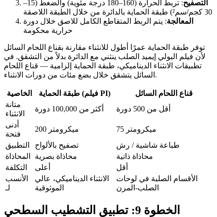
التصفيح
: تربط الحرارة (160–180 درجة مئوية) والضغط (15–
30 كجم/سم²) طبقة الحماية بالدائرة من خلال الطبقة اللاصقة
المعالجة
: يتم الربط المتقاطع الكامل للاصق خلال دورة
حرارية محكومة
توفر طبقة الحماية عمرًا أطول للانثناء مقارنة بقناع اللحام السائل
لأن فيلم البولي إيميد الصلب ينثني مع الدائرة بدلاً من التشقق. في
تطبيقات الانثناء الديناميكي، طبقة الحماية إلزامية — قناع اللحام
السائل يتشقق خلال بضع مئات من دورات الانثناء.
قناع اللحام السائل
طبقة الحماية (فيلم PI)
الخاصية
متانة
أقل من 500 دورة
أكثر من 100,000 دورة
الانثناء
أدنى
75 ميكرومتر
200 ميكرومتر
فتحة
طباعة شاشية / رش
تصفيح بالألواح
التطبيق
محاذاة ذاتية
محاذاة بصرية
المحاذاة
أقل
أعلى
التكلفة
الأقسام الصلبة في لوحات
الانثناء الديناميكي، عالي
الأنسب
الصلب-المرن
الموثوقية
لـ
الخطوة 9: تطبيق التشطيب السطحي