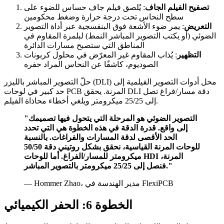
تصفيح الفيلم الجاف
: يُلصق فيلم جاف حساس للضوء على
سطح النحاس تحت درجة حرارة وضغط محكومين
التعريض
: يمر ضوء الأشعة فوق البنفسجية عبر أداة التصوير
الضوئي (أو يكتب التصوير المباشر النمط) لبلمرة المقاوم في
المناطق التي ستصبح مسارات الدائرة
التظهير
: يُذاب المقاوم غير المعرّض في محلول كربونات
الصوديوم، كاشفًا عن النحاس المراد حفره
حلّ التصوير المباشر بالليزر (DLI) محل أدوات التصوير الفيلمية إلى
حد كبير في لوحات PCB المرنة. يحقق DLI دقة مسار/فراغ تصل
إلى 25/25 ميكرومتر ويلغي أخطاء محاذاة الفيلم.
"التصوير الضوئي هو المرحلة التي يتحول فيها تصميمك
إلى واقع. قدرة الدقة في هذه الخطوة هي التي تحدد
الحد الأقصى لدقة المسارات والفراغات. بالنسبة
للوحات المرنة القياسية، نحقق بشكل روتيني دقة 50/50
ميكرومتر للمسار/الفراغ. أما للوحات HDI المرنة،
فنصل إلى 25/25 ميكرومتر بالتصوير المباشر."
— Hommer Zhao، مدير الهندسة في FlexiPCB
الخطوة 6: الحفر الكيميائي