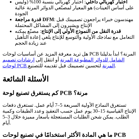
اختبار كهربائي داخلي
: اختبار كهربائي بنسبة 100% (وليس
على أساس العينات) هو المعيار لمصنّعي الدوائر المرنة عالية
الجودة
: مهندسون خبراء يراجعون تصميمك قبل
قدرة مراجعة DFM
الإنتاج ويشيرون إلى المشاكل المحتملة
قدرة النقل من النموذج الأولي إلى الإنتاج
: مصنّع يمكنه
التعامل مع نماذجك الأولية والتوسع للإنتاج يلغي إعادة التأهيل
عند زيادة الحجم
هل تريد معرفة المزيد عن أساسيات لوحات PCB المرنة؟ ابدأ بدليلنا
الشامل للدوائر المطبوعة المرنة
أو انتقل إلى
إرشادات تصميم
لتحسين تصميمك قبل تقديمه للتصنيع.
لوحات PCB المرنة
الأسئلة الشائعة
كم يستغرق تصنيع لوحة PCB مرنة؟
تستغرق النماذج الأولية السريعة 5–7 أيام عمل. تستغرق دفعات
الإنتاج القياسية 15–30 يوم عمل حسب التعقيد وعدد الطبقات وكمية
الطلب. يمكن شحن الطلبات المستعجلة بأسعار مميزة خلال 3–5
أيام.
ما هي المادة الأكثر استخدامًا في تصنيع لوحات PCB