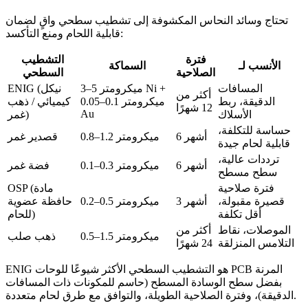
تحتاج وسائد النحاس المكشوفة إلى تشطيب سطحي واقٍ لضمان
قابلية اللحام ومنع التأكسد:
فترة
التشطيب
الأنسب لـ
السماكة
الصلاحية
السطحي
المسافات
3–5 ميكرومتر Ni +
ENIG (نيكل
أكثر من
الدقيقة، ربط
0.05–0.1 ميكرومتر
كيميائي / ذهب
12 شهرًا
Au
الأسلاك
غمر)
حساسة للتكلفة،
6 أشهر
0.8–1.2 ميكرومتر
قصدير غمر
قابلية لحام جيدة
ترددات عالية،
6 أشهر
0.1–0.3 ميكرومتر
فضة غمر
سطح مسطح
فترة صلاحية
OSP (مادة
قصيرة مقبولة،
3 أشهر
0.2–0.5 ميكرومتر
حافظة عضوية
أقل تكلفة
للحام)
الموصلات، نقاط
أكثر من
0.5–1.5 ميكرومتر
ذهب صلب
التلامس المنزلقة
24 شهرًا
ENIG هو التشطيب السطحي الأكثر شيوعًا للوحات PCB المرنة
بفضل سطح الوسادة المسطح (حاسم للمكونات ذات المسافات
الدقيقة)، وفترة الصلاحية الطويلة، والتوافق مع طرق لحام متعددة.