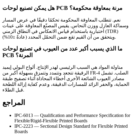
هل يمكن تصنيع لوحات PCB مرنة بمعاوقة محكومة؟
نعم. تتطلب المعاوقة المحكومة تحكمًا دقيقًا في عرض المسار
وسماكة العازل ووزن النحاس. يقيس المصنّع المعاوقة على عينات
اختبارية باستخدام قياس الانعكاس في النطاق الزمني (TDR)
ويتحقق من أن القيم تقع ضمن التحمّل المحدد (عادةً ±10%).
ما الذي يسبب أكبر عدد من العيوب في تصنيع لوحات
PCB المرنة؟
مناولة المواد هي السبب الرئيسي لهدر الإنتاج. ألواح البولي إيميد
الرقيقة تتجعد وتتمدد وتتمزق بسهولة أكبر من FR-4 الصلب. تشمل
مصادر العيوب الشائعة الأخرى أخطاء المحاذاة أثناء تصفيح طبقة
الحماية، والحفر الزائد للمسارات الدقيقة، وعدم كفاية إزالة اللطخة
قبل الطلاء.
المراجع
IPC-6013 — Qualification and Performance Specification for
Flexible/Rigid-Flexible Printed Boards
IPC-2223 — Sectional Design Standard for Flexible Printed
Boards