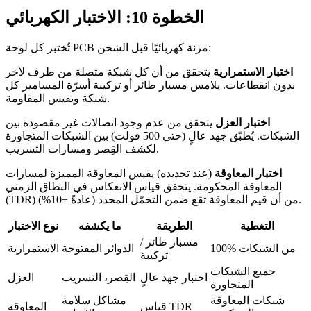
الخطوة 10: الاختبار الكهربائي
تُختبر كل لوحة PCB مرنة كهربائيًا قبل الشحن:
اختبار الاستمرارية
يتحقق من أن كل شبكة متصلة من طرف لآخر
بدون انقطاعات. يلامس مسبار طائر أو تركيبة أسرّة المسامير كل
شبكة ويقيس المقاومة.
اختبار العزل
يتحقق من عدم وجود اتصالات غير مقصودة بين
الشبكات. يُطبّق جهد عالٍ (حتى 500 فولت) بين الشبكات المتجاورة
لكشف القِصر ومسارات التسريب.
اختبار المعاوقة
(عند تحديده) يقيس المعاوقة المميزة لمسارات
المعاوقة المحكومة. يتحقق قياس الانعكاس في النطاق الزمني
(TDR) من أن قيم المعاوقة تقع ضمن التحمّل المحدد (عادةً ±10%).
التغطية
الطريقة
ما يكشفه
نوع الاختبار
مسبار طائر /
100% من الشبكات
الدوائر المفتوحة
الاستمرارية
تركيبة
جميع الشبكات
اختبار جهد عالٍ
القِصر، التسريب
العزل
المتجاورة
شبكات المعاوقة
مشاكل سلامة
قياس TDR
المعاوقة