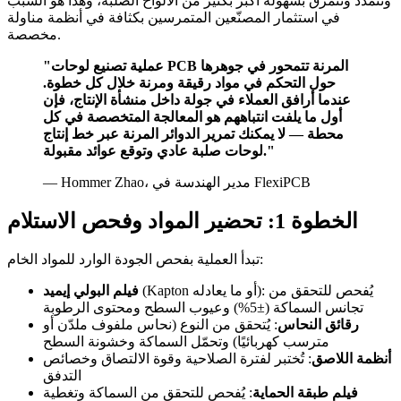
وتتمدد وتتمزق بسهولة أكبر بكثير من الألواح الصلبة، وهذا هو السبب
في استثمار المصنّعين المتمرسين بكثافة في أنظمة مناولة
مخصصة.
"عملية تصنيع لوحات PCB المرنة تتمحور في جوهرها
حول التحكم في مواد رقيقة ومرنة خلال كل خطوة.
عندما أرافق العملاء في جولة داخل منشأة الإنتاج، فإن
أول ما يلفت انتباههم هو المعالجة المتخصصة في كل
محطة — لا يمكنك تمرير الدوائر المرنة عبر خط إنتاج
لوحات صلبة عادي وتوقع عوائد مقبولة."
— Hommer Zhao، مدير الهندسة في FlexiPCB
الخطوة 1: تحضير المواد وفحص الاستلام
تبدأ العملية بفحص الجودة الوارد للمواد الخام:
(Kapton أو ما يعادله): يُفحص للتحقق من
فيلم البولي إيميد
تجانس السماكة (±5%) وعيوب السطح ومحتوى الرطوبة
رقائق النحاس
: يُتحقق من النوع (نحاس ملفوف ملدّن أو
مترسب كهربائيًا) وتحمّل السماكة وخشونة السطح
أنظمة اللاصق
: تُختبر لفترة الصلاحية وقوة الالتصاق وخصائص
التدفق
فيلم طبقة الحماية
: يُفحص للتحقق من السماكة وتغطية