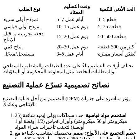
وقت التسليم
الحد الأدنى للكمية
نوع الطلب
المعتاد
1–5 قطع
5–7 أيام عمل
نموذج أولي سريع
5–25 قطعة
10–15 يوم عمل
نموذج أولي قياسي
دفعة تجريبية ما قبل
50–500 قطعة
15–20 يوم عمل
الإنتاج
أكثر من 500 قطعة
20–30 يوم عمل
إنتاج كمي
تُطبّق أسعار مميزة
3–5 أيام عمل
مستعجل/معجّل
تختلف أوقات التسليم بناءً على عدد الطبقات والتشطيب السطحي
والمتطلبات الخاصة مثل المعاوقة المحكومة أو المقوّيات.
نصائح تصميمية تسرّع عملية التصنيع
التصميم من أجل قابلية التصنيع (DFM) يؤثر مباشرة على جدولك
الإنتاجي وعائدك:
استخدم مواد قياسية
: حدد سماكات بولي إيميد شائعة (25
ميكرومتر أو 50 ميكرومتر) وأوزان نحاس (1/2 أونصة أو 1
أونصة) لتجنب تأخيرات شراء المواد
عظّم التجميع على الألواح
: صمم مخططك ليتناسب بكفاءة مع
أحجام الألواح القياسية (عادةً 250 × 300 مم أو 300 × 400 مم)