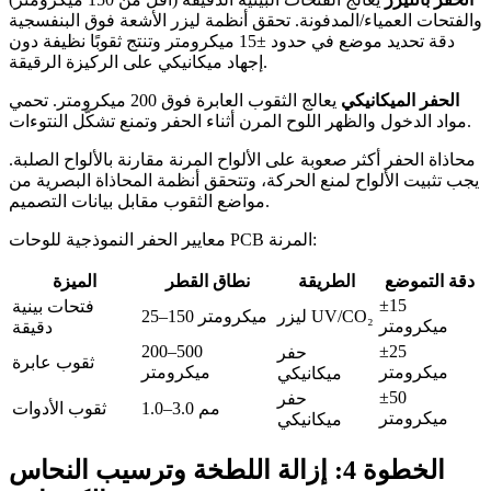
والفتحات العمياء/المدفونة. تحقق أنظمة ليزر الأشعة فوق البنفسجية
دقة تحديد موضع في حدود ±15 ميكرومتر وتنتج ثقوبًا نظيفة دون
إجهاد ميكانيكي على الركيزة الرقيقة.
الحفر الميكانيكي
يعالج الثقوب العابرة فوق 200 ميكرومتر. تحمي
مواد الدخول والظهر اللوح المرن أثناء الحفر وتمنع تشكّل النتوءات.
محاذاة الحفر أكثر صعوبة على الألواح المرنة مقارنة بالألواح الصلبة.
يجب تثبيت الألواح لمنع الحركة، وتتحقق أنظمة المحاذاة البصرية من
مواضع الثقوب مقابل بيانات التصميم.
معايير الحفر النموذجية للوحات PCB المرنة:
دقة التموضع
الطريقة
نطاق القطر
الميزة
±15
فتحات بينية
ليزر UV/CO₂
25–150 ميكرومتر
ميكرومتر
دقيقة
200–500
±25
حفر
ثقوب عابرة
ميكرومتر
ميكرومتر
ميكانيكي
±50
حفر
1.0–3.0 مم
ثقوب الأدوات
ميكرومتر
ميكانيكي
الخطوة 4: إزالة اللطخة وترسيب النحاس