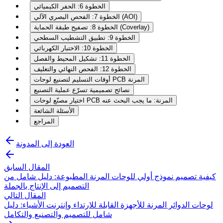
الخطوة 6: الحفر الكيميائي
الخطوة 7: الفحص البصري الآلي (AOI)
الخطوة 8: تصفيح طبقة الحماية (Coverlay)
الخطوة 9: تطبيق التشطيب السطحي
الخطوة 10: الاختبار الكهربائي
الخطوة 11: تشكيل المحيط والفصل
الخطوة 12: الفحص النهائي والتغليف
أوقات التسليم لتصنيع لوحات PCB المرنة
نصائح تصميمية تسرّع عملية التصنيع
اختيار مصنّع لوحات PCB المرنة: ما يجب البحث عنه
الأسئلة الشائعة
المراجع
العودة إلى المدونة
المقال السابق
كيفية تصميم نموذج أولي للوحات المرنة المطبوعة: دليل شامل من
التصميم إلى الإنتاج بالجملة
المقال التالي
لوحات الدوائر المرنة للأجهزة القابلة للارتداء وإنترنت الأشياء: دليل
شامل للتصميم والتصنيع والتكامل