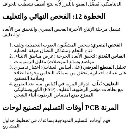
الديناميكي، يُفضّل القطع بالليزر لأنه ينتج أنظف تشطيب للحواف.
الخطوة 12: الفحص النهائي والتغليف
تشمل مرحلة الإنتاج الأخيرة الفحص البصري والتحقق من الأبعاد
والتغليف:
الفحص البصري
: يفحص المشغّلون العيوب التجميلية وتلف
قناع اللحام ومشاكل التصاق طبقة الحماية
القياس البُعدي
: تُتحقق الأبعاد الحرجة (عرض مناطق الانثناء،
مواضع وسائد الموصلات) مقابل الرسومات
تحليل المقطع العرضي
(على أساس العينات): اختبار تدميري
على عينات اختبارية يتحقق من سماكة النحاس وجودة الطلاء
وسلامة التصفيح
التغليف
: تُغلّف الدوائر المرنة في أكياس آمنة ضد التفريغ
الكهروستاتيكي (ESD) مع بطاقات مؤشر الرطوبة. التغليف
المفرّغ يمنع امتصاص الرطوبة أثناء الشحن
أوقات التسليم لتصنيع لوحات PCB المرنة
فهم أوقات التسليم النموذجية يساعدك في تخطيط جداول
المشاريع: