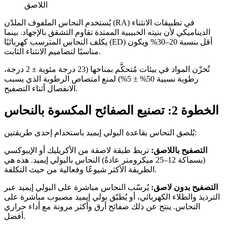
اللاصق
يُستخدم النحاس الملفوف الملدّن (RA) في تطبيقات الانثناء
الديناميكي لأن بنيته الحبيبية الممتدة تقاوم التشقق بالإجهاد. بينما
يكلف النحاس المترسب كهربائيًا (ED) أقل بنسبة 20–30% ويكون
مناسبًا لتصاميم الانثناء الثابت.
تُخزّن المواد في بيئات مُتحكَّم بمناخها (23 درجة مئوية ± 2 درجة،
رطوبة نسبية 50% ± 5%) لمنع امتصاص الرطوبة الذي يسبب
الانفصال أثناء التصفيح.
الخطوة 2: تصنيع الصفائح المكسوة بالنحاس
يُلصق النحاس بقاعدة البولي إيميد باستخدام إحدى طريقتين:
التصفيح باللاصق:
تربط طبقة لاصقة من الأكريليك أو الإيبوكسي
(بسماكة 12–25 ميكرومتر عادةً) النحاس بالبولي إيميد. هذه هي
الطريقة الأكثر شيوعًا وفعالية من حيث التكلفة.
التصفيح بدون لاصق:
يُرسّب النحاس مباشرة على البولي إيميد عبر
الترذيذ والطلاء الكهربائي، أو يُطبّق بولي إيميد مصبوب مباشرة على
النحاس. ينتج عن ذلك صفائح أرق وأكثر مرونة مع أداء حراري
أفضل.