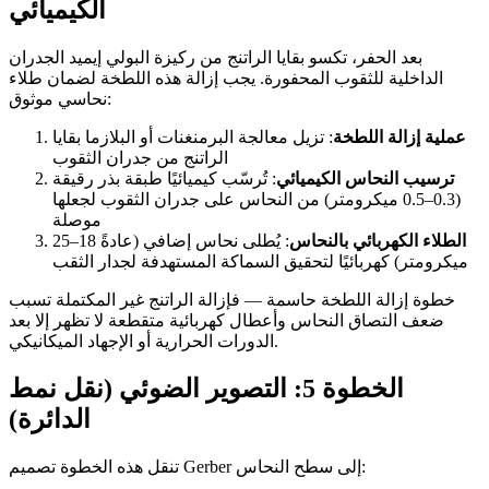
الكيميائي
بعد الحفر، تكسو بقايا الراتنج من ركيزة البولي إيميد الجدران
الداخلية للثقوب المحفورة. يجب إزالة هذه اللطخة لضمان طلاء
نحاسي موثوق:
عملية إزالة اللطخة
: تزيل معالجة البرمنغنات أو البلازما بقايا
الراتنج من جدران الثقوب
ترسيب النحاس الكيميائي
: تُرسّب كيميائيًا طبقة بذر رقيقة
(0.3–0.5 ميكرومتر) من النحاس على جدران الثقوب لجعلها
موصلة
الطلاء الكهربائي بالنحاس
: يُطلى نحاس إضافي (عادةً 18–25
ميكرومتر) كهربائيًا لتحقيق السماكة المستهدفة لجدار الثقب
خطوة إزالة اللطخة حاسمة — فإزالة الراتنج غير المكتملة تسبب
ضعف التصاق النحاس وأعطال كهربائية متقطعة لا تظهر إلا بعد
الدورات الحرارية أو الإجهاد الميكانيكي.
الخطوة 5: التصوير الضوئي (نقل نمط
الدائرة)
تنقل هذه الخطوة تصميم Gerber إلى سطح النحاس: