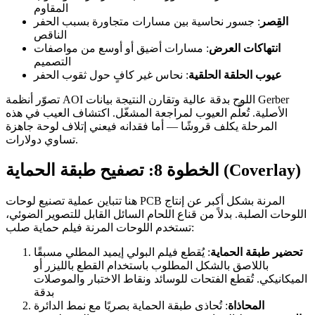
المقاوم
القِصر
: جسور نحاسية بين مسارات متجاورة بسبب الحفر
الناقص
انتهاكات العرض
: مسارات أضيق أو أوسع من مواصفات
التصميم
عيوب الحلقة الحلقية
: نحاس غير كافٍ حول ثقوب الحفر
تصوّر أنظمة AOI اللوح بدقة عالية وتقارن النتيجة بيانات Gerber
الأصلية. تُعلَّم العيوب لمراجعة المشغّل. اكتشاف العيب في هذه
المرحلة يكلف قروشًا — أما فقدانه فيعني إتلاف لوحة جاهزة
تساوي دولارات.
الخطوة 8: تصفيح طبقة الحماية (Coverlay)
هنا تتباين عملية تصنيع لوحات PCB المرنة بشكل أكبر عن إنتاج
اللوحات الصلبة. بدلاً من قناع اللحام السائل القابل للتصوير الضوئي،
تستخدم اللوحات المرنة فيلم حماية صلب:
تحضير طبقة الحماية
: يُقطع فيلم البولي إيميد المطلي مسبقًا
باللاصق بالشكل المطلوب باستخدام القطع بالليزر أو
الميكانيكي. تُقطع الفتحات للوسائد ونقاط الاختبار والموصلات
بدقة
المحاذاة
: تُحاذى طبقة الحماية بصريًا مع نمط الدائرة