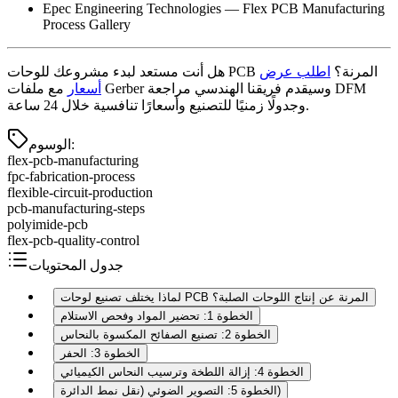
Epec Engineering Technologies — Flex PCB Manufacturing
Process Gallery
هل أنت مستعد لبدء مشروعك للوحات PCB المرنة؟
اطلب عرض
أسعار
مع ملفات Gerber وسيقدم فريقنا الهندسي مراجعة DFM
وجدولًا زمنيًا للتصنيع وأسعارًا تنافسية خلال 24 ساعة.
:
الوسوم
flex-pcb-manufacturing
fpc-fabrication-process
flexible-circuit-production
pcb-manufacturing-steps
polyimide-pcb
flex-pcb-quality-control
جدول المحتويات
لماذا يختلف تصنيع لوحات PCB المرنة عن إنتاج اللوحات الصلبة؟
الخطوة 1: تحضير المواد وفحص الاستلام
الخطوة 2: تصنيع الصفائح المكسوة بالنحاس
الخطوة 3: الحفر
الخطوة 4: إزالة اللطخة وترسيب النحاس الكيميائي
الخطوة 5: التصوير الضوئي (نقل نمط الدائرة)