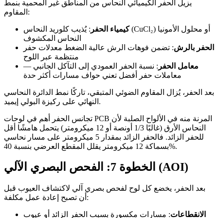
يزيل الحفر الكيميائي النحاس من المناطق غير المحمية بنمط
المقاوم:
كيمياء الحفر
: يُذيب كلوريد النحاس (CuCl₂) أو محلول الأمونيا
النحاس المكشوف
الحفر بالرش
: تضمن فوهات الرش عالية الضغط معدلات حفر
منتظمة عبر اللوح
معامل الحفر
: نسبة الحفر العمودي إلى التآكل الجانبي —
معاملات حفر أفضل تعني حواف مسارات أكثر حدة
بعد الحفر، يُزال المقاوم الضوئي المتبقي، تاركًا نمط الدائرة النحاسي
النهائي على ركيزة البولي إيميد.
تجانس الحفر أهم في لوحات PCB المرنة منه في الألواح الصلبة لأن
النحاس الأرق (غالبًا 1/3 أونصة أو 12 ميكرومتر) يتحمل هامشًا أقل
للحفر الزائد. فالحفر الزائد بمقدار 5 ميكرومتر على مسار نحاسي
بسماكة 12 ميكرومتر يقلل المقطع العرضي بنسبة 40%.
الخطوة 7: الفحص البصري الآلي (AOI)
بعد الحفر، يخضع كل لوح لفحص بصري آلي لاكتشاف العيوب قبل
أن تصبح إعادة عمل مكلفة:
الانقطاعات
: مسارات مكسورة بسبب الحفر الزائد أو عيوب