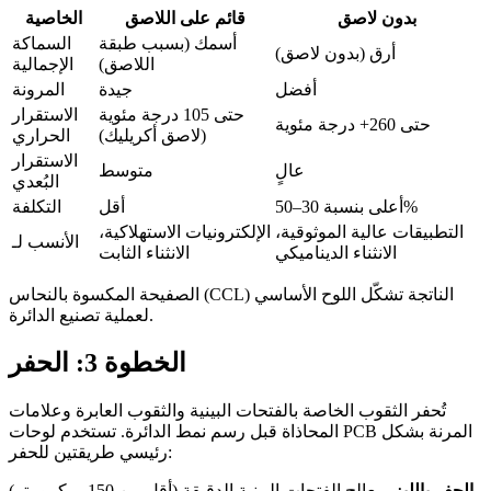
بدون لاصق
قائم على اللاصق
الخاصية
أسمك (بسبب طبقة
السماكة
أرق (بدون لاصق)
اللاصق)
الإجمالية
أفضل
جيدة
المرونة
حتى 105 درجة مئوية
الاستقرار
حتى 260+ درجة مئوية
(لاصق أكريليك)
الحراري
الاستقرار
عالٍ
متوسط
البُعدي
أعلى بنسبة 30–50%
أقل
التكلفة
التطبيقات عالية الموثوقية،
الإلكترونيات الاستهلاكية،
الأنسب لـ
الانثناء الديناميكي
الانثناء الثابت
الصفيحة المكسوة بالنحاس (CCL) الناتجة تشكّل اللوح الأساسي
لعملية تصنيع الدائرة.
الخطوة 3: الحفر
تُحفر الثقوب الخاصة بالفتحات البينية والثقوب العابرة وعلامات
المحاذاة قبل رسم نمط الدائرة. تستخدم لوحات PCB المرنة بشكل
رئيسي طريقتين للحفر:
الحفر بالليزر
يعالج الفتحات البينية الدقيقة (أقل من 150 ميكرومتر)