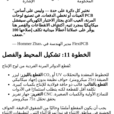
المحكومة
الإشارة
"نختبر كل دائرة على حدة — وليس على أساس
العينات أو تخطي الدفعات. في تصنيع لوحات PCB
المرنة، العيب الذي يجتاز الاختبار الكهربائي سيفشل
ميكانيكيًا بمجرد ثنيه. اكتشاف الانقطاعات والقِصر هنا
يوفّر على عملائنا أعطالًا ميدانية تكلف إصلاحها 100
ضعف."
— Hommer Zhao، مدير الهندسة في FlexiPCB
الخطوة 11: تشكيل المحيط والفصل
تُقطع الدوائر المرنة الفردية من لوح الإنتاج:
القطع بالليزر
: ليزر CO₂ أو UV للخطوط المعقدة والتحمّلات
الضيقة (±25 ميكرومتر). حواف نظيفة بدون إجهاد ميكانيكي
القطع بالقالب
: قالب ذو حافة فولاذية للإنتاج بكميات كبيرة.
تكلفة أقل للقطعة لكنه يتطلب استثمارًا في الأدوات
التفريز
: جهاز تفريز CNC للنماذج الأولية والكميات الصغيرة.
يحقق تحمّل ±75 ميكرومتر
يجب أن يكون المقطع أملسًا وخاليًا من الشقوق الدقيقة. الحواف
الخشنة في مناطق الانثناء قد تبدأ تمزقًا أثناء الثني. لتطبيقات الانثناء