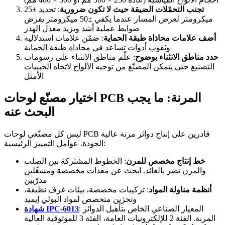
تجنب التحمّلات الضيقة حيث لا تكون ضرورية
: تحديد ±25
ميكرومتر لعرض المسار عندما يكفي ±50 ميكرومتر يفرض
ضوابط عملية أشد ويزيد معدل الهدر
أضف علامات محاذاة طبقة الحماية
: ضمّن علامات استدلالية
وثقوب أدوات تساعد في محاذاة طبقة الحماية
حدد مناطق الانثناء بوضوح
: علّم مناطق الانثناء على رسومات
التصنيع حتى يتمكن المصنّع من توجيه الألواح لاتجاه الحبيبات
الأمثل
اختيار مصنّع لوحات PCB المرنة: ما يجب
البحث عنه
ليس كل مصنّعي لوحات PCB قادرين على إنتاج دوائر مرنة عالية
الجودة. عوامل التمييز الرئيسية:
خط إنتاج مخصص للمرن
: الخطوط المشتركة بين الصلب
والمرن تضر بالعائد. ابحث عن معدات مخصصة ومشغّلين
مدرّبين
أنظمة مناولة المواد
: تركيبات مخصصة، بيئات غرف نظيفة،
وتخزين متخصص لمواد البولي إيميد
: المعيار الصناعي الخاص بتأهيل الدوائر
شهادة IPC-6013
المرنة. الفئة 2 للإلكترونيات العامة، الفئة 3 للموثوقية العالية