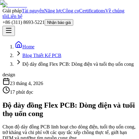
Giải pháp
Tài nguyên
Năng lực
Công cụ
Certifications
Về chúng
tôi
Liên hệ
+86 (311) 8693-5221
Nhận báo giá
Home
Blog Thiết Kế PCB
Độ dày đồng Flex PCB: Dòng điện và tuổi thọ uốn cong
design
23 tháng 4, 2026
17
phút đọc
Độ dày đồng Flex PCB: Dòng điện và tuổi
thọ uốn cong
Chọn độ dày đồng PCB linh hoạt cho dòng điện, tuổi thọ uốn cong,
trở kháng và chi phí với các quy tắc xếp chồng thực tế, giới hạn
DFM và ngưỡng tìm nguồn cung ứng.