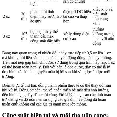
sẵn có chung
hợp
khắc khó và
phân phối tĩnh
điện trở DC hiện
70
hiệu suất
2 oz
điện, máy sưởi, tab
tại cao và thấp
ừm
uốn cong
ắc quy
hơn
kém
thường
bộ phận thay thế
105
xử lý dòng điện
không tương
3 oz
thanh cái, flex
ừm
cực cao
thích với uốn
công suất đặc biệt
động
Bảng này quan trọng vì nhiều đội nhảy trực tiếp từ 0,5 oz lên 1 oz
mà không hỏi liệu sản phẩm có chuyển động động nào hay không.
Trên một nếp gấp tĩnh chỉ được sử dụng trong quá trình lắp ráp, 1 oz
có thể hoàn toàn hợp lý. Đối với bản lề đeo được, đây có thể là lý
do chính xác khiến nguyên mẫu bị lỗi sau khi sàng lọc áp lực môi
trường.
Điểm thực tế thứ hai: đồng thành phẩm thực tế có thể thay đổi sau
khi xử lý. Đồng cơ bản, mạ và hoàn thiện bề mặt đều ảnh hưởng
đến hình dạng dây dẫn cuối cùng. Đó là lý do tại sao các tính toán
trở kháng và độ uốn nên sử dụng các giả định về đồng đã hoàn
thiện chứ không chỉ các giá trị danh mục lớp mỏng.
Công suất hiện tại và tuổi thọ uốn cong: