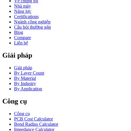
Về chúng tôi
Nhà máy
Năng lực
Certifications
Ngành công nghiệp
Câu hỏi thường gặp
Blog
Compare
Liên hệ
Giải pháp
Giải pháp
By Layer Count
By Material
By Industry
By Application
Công cụ
Công cụ
PCB Cost Calculator
Bend Radius Calculator
Impedance Calculator