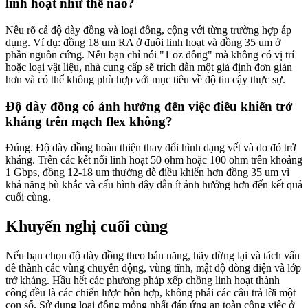
linh hoạt như thế nào?
Nêu rõ cả độ dày đồng và loại đồng, cộng với từng trường hợp áp
dụng. Ví dụ: đồng 18 um RA ở đuôi linh hoạt và đồng 35 um ở
phần nguồn cứng. Nếu bạn chỉ nói "1 oz đồng" mà không có vị trí
hoặc loại vật liệu, nhà cung cấp sẽ trích dẫn một giả định đơn giản
hơn và có thể không phù hợp với mục tiêu về độ tin cậy thực sự.
Độ dày đồng có ảnh hưởng đến việc điều khiển trở
kháng trên mạch flex không?
Đúng. Độ dày đồng hoàn thiện thay đổi hình dạng vết và do đó trở
kháng. Trên các kết nối linh hoạt 50 ohm hoặc 100 ohm trên khoảng
1 Gbps, đồng 12-18 um thường dễ điều khiển hơn đồng 35 um vì
khả năng bù khắc và cấu hình dây dẫn ít ảnh hưởng hơn đến kết quả
cuối cùng.
Khuyến nghị cuối cùng
Nếu bạn chọn độ dày đồng theo bản năng, hãy dừng lại và tách vấn
đề thành các vùng chuyển động, vùng tĩnh, mật độ dòng điện và lớp
trở kháng. Hầu hết các phương pháp xếp chồng linh hoạt thành
công đều là các chiến lược hỗn hợp, không phải các câu trả lời một
con số. Sử dụng loại đồng mỏng nhất đáp ứng an toàn công việc ở