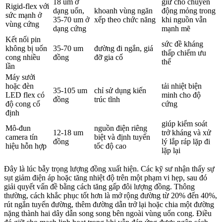
18 um ở
giữ cho chuyển
Rigid-flex với
dạng uốn,
khoanh vùng ngăn
động mỏng trong
sức mạnh ở
35-70 um ở
xếp theo chức năng
khi nguồn vẫn
vùng cứng
dạng cứng
mạnh mẽ
Kết nối pin
sức đề kháng
không bị uốn
35-70 um
đường đi ngắn, giá
thấp chiếm ưu
cong nhiều
đồng
đỡ gia cố
thế
lần
Máy sưởi
hoặc đèn
tải nhiệt biện
35-105 um
chỉ sử dụng kiến ​​
LED flex có
minh cho độ
đồng
trúc tĩnh
độ cong cố
cứng
định
giúp kiểm soát
Mô-đun
nguồn điện riêng
12-18 um
trở kháng và xử
camera tín
biệt và định tuyến
đồng
lý lắp ráp lặp đi
hiệu hỗn hợp
tốc độ cao
lặp lại
Đây là lúc bẫy trọng lượng đồng xuất hiện. Các kỹ sư nhận thấy sự
sụt giảm điện áp hoặc tăng nhiệt độ trên một phạm vi hẹp, sau đó
giải quyết vấn đề bằng cách tăng gấp đôi lượng đồng. Thông
thường, cách khắc phục tốt hơn là mở rộng đường từ 20% đến 40%,
rút ​​ngắn tuyến đường, thêm đường dẫn trở lại hoặc chia một đường
nặng thành hai dây dẫn song song bên ngoài vùng uốn cong. Điều