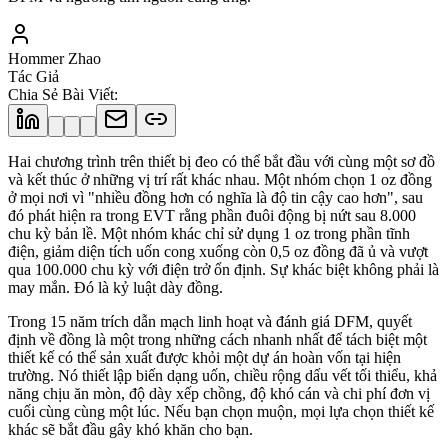
Hommer Zhao
Tác Giả
Chia Sẻ Bài Viết
:
Hai chương trình trên thiết bị đeo có thể bắt đầu với cùng một sơ đồ
và kết thúc ở những vị trí rất khác nhau. Một nhóm chọn 1 oz đồng
ở mọi nơi vì "nhiều đồng hơn có nghĩa là độ tin cậy cao hơn", sau
đó phát hiện ra trong EVT rằng phần đuôi động bị nứt sau 8.000
chu kỳ bản lề. Một nhóm khác chỉ sử dụng 1 oz trong phần tĩnh
điện, giảm diện tích uốn cong xuống còn 0,5 oz đồng đã ủ và vượt
qua 100.000 chu kỳ với điện trở ổn định. Sự khác biệt không phải là
may mắn. Đó là kỷ luật dày đồng.
Trong 15 năm trích dẫn mạch linh hoạt và đánh giá DFM, quyết
định về đồng là một trong những cách nhanh nhất để tách biệt một
thiết kế có thể sản xuất được khỏi một dự án hoàn vốn tại hiện
trường. Nó thiết lập biến dạng uốn, chiều rộng dấu vết tối thiểu, khả
năng chịu ăn mòn, độ dày xếp chồng, độ khó cán và chi phí đơn vị
cuối cùng cùng một lúc. Nếu bạn chọn muộn, mọi lựa chọn thiết kế
khác sẽ bắt đầu gây khó khăn cho bạn.