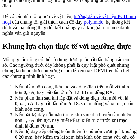
đó giữ cho mạch linh hoạt trong khi vẫn đáp ứng được ngân sách
điện.
Để có cái nhìn rộng hơn về vật liệu,
hướng dẫn về vật liệu PCB linh
hoạt
của chúng tôi giải thích cách độ dày
polyimide
, hệ thống kết
dính và loại đồng thay đổi kết quả ngay cả khi giá trị ounce danh
nghĩa vẫn giữ nguyên.
Khung lựa chọn thực tế với ngưỡng thực
Một quy tắc đồng có thể sử dụng được phải bắt đầu bằng các con
số. Các ngưỡng dưới đây không phải là quy luật phổ quát nhưng
chúng là điểm khởi đầu vững chắc để xem xét DFM trên hầu hết
các chương trình linh hoạt.
Nếu phần uốn cong liên tục và dòng điện trên mỗi vết nhỏ
hơn 0,5 A, hãy bắt đầu ở mức 12-18 um đồng RA.
Nếu phần tĩnh sau khi lắp đặt và dòng điện trên mỗi vết là
0,5-1,5 A, hãy bắt đầu ở mức 18-35 um đồng và xem lại bán
kính uốn cong.
Nếu bất kỳ dây dẫn nào trong khu vực di chuyển cần nhiều
hơn 1,5 A liên tục, hãy thiết kế lại kiến ​​trúc trước khi mặc
định là đồng 70 um.
Nếu độ dày xếp chồng hoàn thiện ở chỗ uốn vượt quá khoảng
0,20 mm, hãy kiểm tra lại xem bán kính uốn cong yêu cầu có