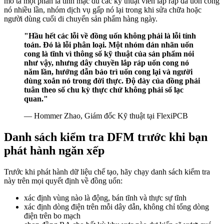
mô tả một phần là tĩnh mặc dù các kỹ thuật viên lắp ráp đã uốn cong
nó nhiều lần, nhóm dịch vụ gấp nó lại trong khi sửa chữa hoặc
người dùng cuối di chuyển sản phẩm hàng ngày.
"Hầu hết các lỗi về đồng uốn không phải là lỗi tính
toán. Đó là lỗi phân loại. Một nhóm dán nhãn uốn
cong là tĩnh vì thông số kỹ thuật của sản phẩm nói
như vậy, nhưng dây chuyền lắp ráp uốn cong nó
năm lần, hướng dẫn bảo trì uốn cong lại và người
dùng xoắn nó trong đời thực. Độ dày của đồng phải
tuân theo số chu kỳ thực chứ không phải số lạc
quan."
— Hommer Zhao, Giám đốc Kỹ thuật tại FlexiPCB
Danh sách kiểm tra DFM trước khi bạn
phát hành ngăn xếp
Trước khi phát hành dữ liệu chế tạo, hãy chạy danh sách kiểm tra
này trên mọi quyết định về đồng uốn:
xác định vùng nào là động, bán tĩnh và thực sự tĩnh
xác định dòng điện trên mỗi dây dẫn, không chỉ tổng dòng
điện trên bo mạch