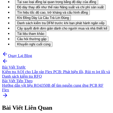
Tại sao loại đồng lại quan trọng bằng độ dày của đồng
Độ dày thay đổi như thế nào Năng suất và chi phí sản xuất
Tín hiệu tốc độ cao, trở kháng và cấu hình đồng
Khi Đồng Dày Là Câu Trả Lời Đúng
Danh sách kiểm tra DFM trước khi bạn phát hành ngăn xếp
Cây quyết định đơn giản dành cho người mua và nhà thiết kế
Tài liệu tham khảo
Câu hỏi thường gặp
Khuyến nghị cuối cùng
Quay Lại Blog
Bài Viết Trước
Kiểm tra AOI cho Lắp ráp Flex PCB: Phát hiện lỗi, Rủi ro lọt lỗi và
Danh sách kiểm tra RFQ
Bài Viết Tiếp Theo
Hướng dẫn vật liệu RO4350B để tìm nguồn cung ứng PCB RF
Flex
Bài Viết Liên Quan