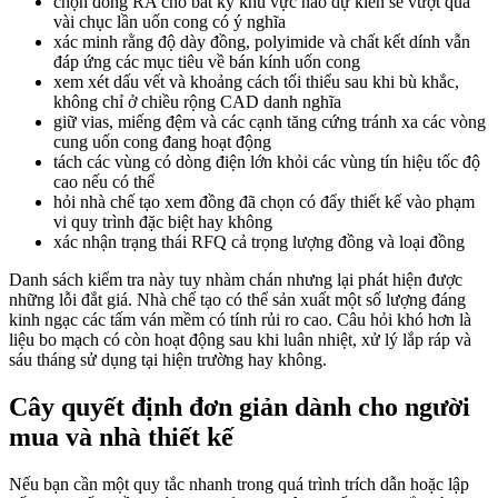
chọn đồng RA cho bất kỳ khu vực nào dự kiến sẽ vượt quá
vài chục lần uốn cong có ý nghĩa
xác minh rằng độ dày đồng, polyimide và chất kết dính vẫn
đáp ứng các mục tiêu về bán kính uốn cong
xem xét dấu vết và khoảng cách tối thiểu sau khi bù khắc,
không chỉ ở chiều rộng CAD danh nghĩa
giữ vias, miếng đệm và các cạnh tăng cứng tránh xa các vòng
cung uốn cong đang hoạt động
tách các vùng có dòng điện lớn khỏi các vùng tín hiệu tốc độ
cao nếu có thể
hỏi nhà chế tạo xem đồng đã chọn có đẩy thiết kế vào phạm
vi quy trình đặc biệt hay không
xác nhận trạng thái RFQ cả trọng lượng đồng và loại đồng
Danh sách kiểm tra này tuy nhàm chán nhưng lại phát hiện được
những lỗi đắt giá. Nhà chế tạo có thể sản xuất một số lượng đáng
kinh ngạc các tấm ván mềm có tính rủi ro cao. Câu hỏi khó hơn là
liệu bo mạch có còn hoạt động sau khi luân nhiệt, xử lý lắp ráp và
sáu tháng sử dụng tại hiện trường hay không.
Cây quyết định đơn giản dành cho người
mua và nhà thiết kế
Nếu bạn cần một quy tắc nhanh trong quá trình trích dẫn hoặc lập