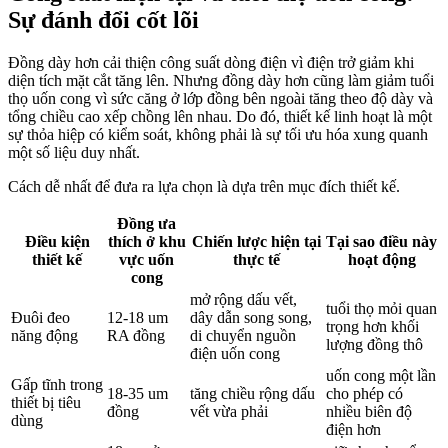
Sự đánh đổi cốt lõi
Đồng dày hơn cải thiện công suất dòng điện vì điện trở giảm khi
diện tích mặt cắt tăng lên. Nhưng đồng dày hơn cũng làm giảm tuổi
thọ uốn cong vì sức căng ở lớp đồng bên ngoài tăng theo độ dày và
tổng chiều cao xếp chồng lên nhau. Do đó, thiết kế linh hoạt là một
sự thỏa hiệp có kiểm soát, không phải là sự tối ưu hóa xung quanh
một số liệu duy nhất.
Cách dễ nhất để đưa ra lựa chọn là dựa trên mục đích thiết kế.
Đồng ưa
Điều kiện
thích ở khu
Chiến lược hiện tại
Tại sao điều này
thiết kế
vực uốn
thực tế
hoạt động
cong
mở rộng dấu vết,
tuổi thọ mỏi quan
Đuôi đeo
12-18 um
dây dẫn song song,
trọng hơn khối
năng động
RA đồng
di chuyển nguồn
lượng đồng thô
điện uốn cong
uốn cong một lần
Gấp tĩnh trong
18-35 um
tăng chiều rộng dấu
cho phép có
thiết bị tiêu
đồng
vết vừa phải
nhiều biên độ
dùng
điện hơn