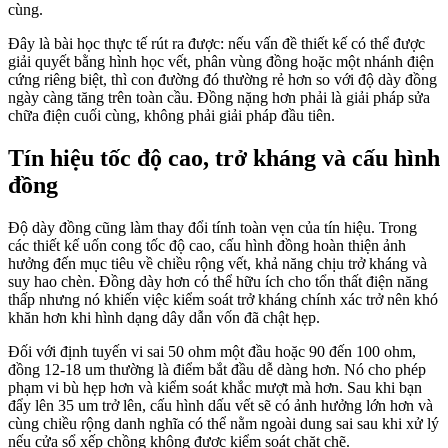
cùng.
Đây là bài học thực tế rút ra được: nếu vấn đề thiết kế có thể được
giải quyết bằng hình học vết, phân vùng đồng hoặc một nhánh điện
cứng riêng biệt, thì con đường đó thường rẻ hơn so với độ dày đồng
ngày càng tăng trên toàn cầu. Đồng nặng hơn phải là giải pháp sửa
chữa điện cuối cùng, không phải giải pháp đầu tiên.
Tín hiệu tốc độ cao, trở kháng và cấu hình
đồng
Độ dày đồng cũng làm thay đổi tính toàn vẹn của tín hiệu. Trong
các thiết kế uốn cong tốc độ cao, cấu hình đồng hoàn thiện ảnh
hưởng đến mục tiêu về chiều rộng vết, khả năng chịu trở kháng và
suy hao chèn. Đồng dày hơn có thể hữu ích cho tổn thất điện năng
thấp nhưng nó khiến việc kiểm soát trở kháng chính xác trở nên khó
khăn hơn khi hình dạng dây dẫn vốn đã chật hẹp.
Đối với định tuyến vi sai 50 ohm một đầu hoặc 90 đến 100 ohm,
đồng 12-18 um thường là điểm bắt đầu dễ dàng hơn. Nó cho phép
phạm vi bù hẹp hơn và kiểm soát khắc mượt mà hơn. Sau khi bạn
đẩy lên 35 um trở lên, cấu hình dấu vết sẽ có ảnh hưởng lớn hơn và
cùng chiều rộng danh nghĩa có thể nằm ngoài dung sai sau khi xử lý
nếu cửa sổ xếp chồng không được kiểm soát chặt chẽ.