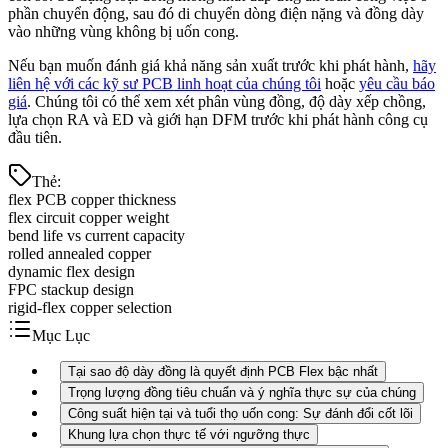
phần chuyển động, sau đó di chuyển dòng điện nặng và đồng dày
vào những vùng không bị uốn cong.
Nếu bạn muốn đánh giá khả năng sản xuất trước khi phát hành,
hãy
liên hệ với các kỹ sư PCB linh hoạt của chúng tôi
hoặc
yêu cầu báo
giá
. Chúng tôi có thể xem xét phân vùng đồng, độ dày xếp chồng,
lựa chọn RA và ED và giới hạn DFM trước khi phát hành công cụ
đầu tiên.
Thẻ
:
flex PCB copper thickness
flex circuit copper weight
bend life vs current capacity
rolled annealed copper
dynamic flex design
FPC stackup design
rigid-flex copper selection
Mục Lục
Tại sao độ dày đồng là quyết định PCB Flex bậc nhất
Trọng lượng đồng tiêu chuẩn và ý nghĩa thực sự của chúng
Công suất hiện tại và tuổi thọ uốn cong: Sự đánh đổi cốt lõi
Khung lựa chọn thực tế với ngưỡng thực