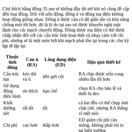
Chú thích bằng đồng 35 um sẽ không đầy đủ trừ khi nó cũng đề cập
đến loại đồng. Đối với uốn động, đồng ủ và đồng mạ điện không
hoạt động giống nhau. Đồng ủ được cán có độ giãn dài và khả năng
chống mỏi tốt hơn, đó là lý do tại sao nó được khuyến nghị mặc
định cho các mạch chuyển động. Đồng được mạ điện có thể được
chấp nhận đối với các cấu trúc linh hoạt tĩnh và nhạy cảm với chi
phí, nhưng sẽ là một món hời khi mạch phải tồn tại trong các chu kỳ
lặp đi lặp lại.
Thuộc
Cán ủ
Lắng đọng điện
tính
Hậu quả thiết kế
(RA)
(ED)
đồng
Cấu trúc
kéo dài
RA chịu được uốn cong
tiền gửi cột
hạt
và ủ
nhiều lần tốt hơn
Sử dụng
chọn RA cho bản lề và
động
ưa thích
hạn chế
thiết bị đeo
điển hình
Khắc
cả hai đều có thể chụp ảnh
đường
rất tốt
tốt
chặt chẽ, nhưng RA thắng
nét
vì mệt mỏi
ED giảm chi phí cán
Chi phí
cao hơn
thấp hơn
mỏng, không phải rủi ro
tại hiện trường