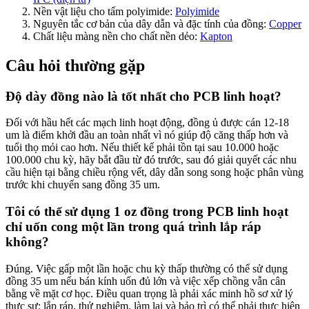
Nền vật liệu cho tấm polyimide:
Polyimide
Nguyên tắc cơ bản của dây dẫn và đặc tính của đồng:
Copper
Chất liệu màng nền cho chất nền dẻo:
Kapton
Câu hỏi thường gặp
Độ dày đồng nào là tốt nhất cho PCB linh hoạt?
Đối với hầu hết các mạch linh hoạt động, đồng ủ được cán 12-18
um là điểm khởi đầu an toàn nhất vì nó giúp độ căng thấp hơn và
tuổi thọ mỏi cao hơn. Nếu thiết kế phải tồn tại sau 10.000 hoặc
100.000 chu kỳ, hãy bắt đầu từ đó trước, sau đó giải quyết các nhu
cầu hiện tại bằng chiều rộng vết, dây dẫn song song hoặc phân vùng
trước khi chuyển sang đồng 35 um.
Tôi có thể sử dụng 1 oz đồng trong PCB linh hoạt
chỉ uốn cong một lần trong quá trình lắp ráp
không?
Đúng. Việc gấp một lần hoặc chu kỳ thấp thường có thể sử dụng
đồng 35 um nếu bán kính uốn đủ lớn và việc xếp chồng vẫn cân
bằng về mặt cơ học. Điều quan trọng là phải xác minh hồ sơ xử lý
thực sự: lắp ráp, thử nghiệm, làm lại và bảo trì có thể phải thực hiện