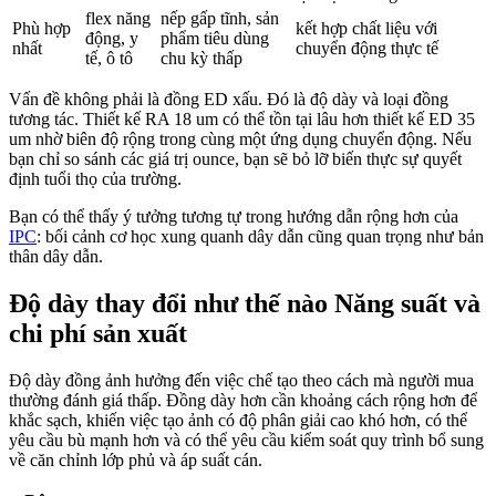
flex năng
nếp gấp tĩnh, sản
Phù hợp
kết hợp chất liệu với
động, y
phẩm tiêu dùng
nhất
chuyển động thực tế
tế, ô tô
chu kỳ thấp
Vấn đề không phải là đồng ED xấu. Đó là độ dày và loại đồng
tương tác. Thiết kế RA 18 um có thể tồn tại lâu hơn thiết kế ED 35
um nhờ biên độ rộng trong cùng một ứng dụng chuyển động. Nếu
bạn chỉ so sánh các giá trị ounce, bạn sẽ bỏ lỡ biến thực sự quyết
định tuổi thọ của trường.
Bạn có thể thấy ý tưởng tương tự trong hướng dẫn rộng hơn của
IPC
: bối cảnh cơ học xung quanh dây dẫn cũng quan trọng như bản
thân dây dẫn.
Độ dày thay đổi như thế nào Năng suất và
chi phí sản xuất
Độ dày đồng ảnh hưởng đến việc chế tạo theo cách mà người mua
thường đánh giá thấp. Đồng dày hơn cần khoảng cách rộng hơn để
khắc sạch, khiến việc tạo ảnh có độ phân giải cao khó hơn, có thể
yêu cầu bù mạnh hơn và có thể yêu cầu kiểm soát quy trình bổ sung
về căn chỉnh lớp phủ và áp suất cán.