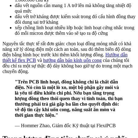
dấu vết nguồn cần mang 1 A trở lên mà không tăng nhiệt độ
quá mức
dấu vết trở kháng được kiểm soát trong đó cấu hình đồng thay
đổi dung sai trở kháng
xếp chồng linh hoạt nhiều lớp hoặc linh hoạt cứng nhắc trong
đó mỗi micron được thêm vào sẽ tạo ra độ cứng
Nguyên tắc thực tế rất đơn giản: chọn loại đồng mỏng nhất có khả
năng xử lý dòng điện một cách an toàn, sau đó thêm biên độ dòng
điện bằng hình học trước khi thêm khối lượng đồng.
Hướng dẫn
thiết kế flex PCB
và
hướng dẫn bán kính uốn cong
của chúng tôi
đều chỉ ra một sự thật: độ dày không bao giờ tự do trong một mạch
chuyển động.
"Trên PCB linh hoạt, đồng không chỉ là chất dẫn
điện. Nó còn là một lò xo, một bộ phận gây mỏi và
là yếu tố điều khiển chi phí. Nếu bạn tăng trọng
lượng đồng theo thói quen thay vì tính toán, thì bạn
thường phải trả giá gấp ba lần cho quyết định đó:
về độ tin cậy khi uốn cong, năng suất ăn mòn và
thời gian thực hiện."
— Hommer Zhao, Giám đốc Kỹ thuật tại FlexiPCB