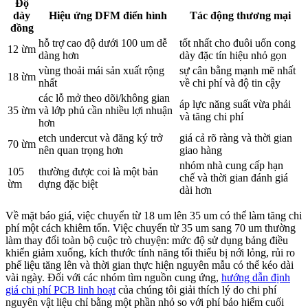
Độ
dày
Hiệu ứng DFM điển hình
Tác động thương mại
đồng
hỗ trợ cao độ dưới 100 um dễ
tốt nhất cho đuôi uốn cong
12 ừm
dàng hơn
dày đặc tín hiệu nhỏ gọn
vùng thoải mái sản xuất rộng
sự cân bằng mạnh mẽ nhất
18 ừm
nhất
về chi phí và độ tin cậy
các lỗ mở theo dõi/không gian
áp lực năng suất vừa phải
35 ừm
và lớp phủ cần nhiều lợi nhuận
và tăng chi phí
hơn
etch undercut và đăng ký trở
giá cả rõ ràng và thời gian
70 ừm
nên quan trọng hơn
giao hàng
nhóm nhà cung cấp hạn
105
thường được coi là một bản
chế và thời gian đánh giá
ừm
dựng đặc biệt
dài hơn
Về mặt báo giá, việc chuyển từ 18 um lên 35 um có thể làm tăng chi
phí một cách khiêm tốn. Việc chuyển từ 35 um sang 70 um thường
làm thay đổi toàn bộ cuộc trò chuyện: mức độ sử dụng bảng điều
khiển giảm xuống, kích thước tính năng tối thiểu bị nới lỏng, rủi ro
phế liệu tăng lên và thời gian thực hiện nguyên mẫu có thể kéo dài
vài ngày. Đối với các nhóm tìm nguồn cung ứng,
hướng dẫn định
giá chi phí PCB linh hoạt
của chúng tôi giải thích lý do chi phí
nguyên vật liệu chỉ bằng một phần nhỏ so với phí bảo hiểm cuối