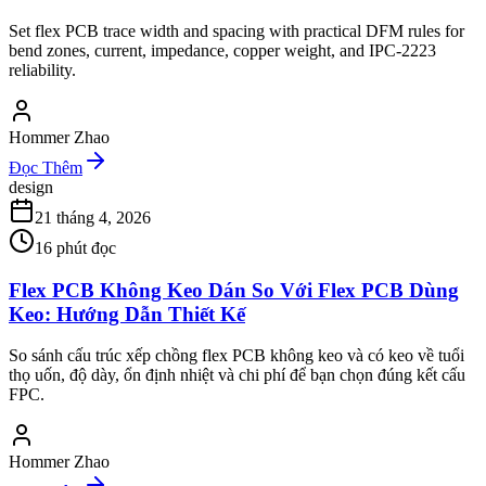
Set flex PCB trace width and spacing with practical DFM rules for
bend zones, current, impedance, copper weight, and IPC-2223
reliability.
Hommer Zhao
Đọc Thêm
design
21 tháng 4, 2026
16
phút đọc
Flex PCB Không Keo Dán So Với Flex PCB Dùng
Keo: Hướng Dẫn Thiết Kế
So sánh cấu trúc xếp chồng flex PCB không keo và có keo về tuổi
thọ uốn, độ dày, ổn định nhiệt và chi phí để bạn chọn đúng kết cấu
FPC.
Hommer Zhao