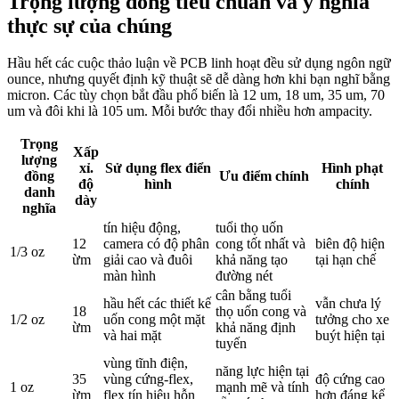
Trọng lượng đồng tiêu chuẩn và ý nghĩa
thực sự của chúng
Hầu hết các cuộc thảo luận về PCB linh hoạt đều sử dụng ngôn ngữ
ounce, nhưng quyết định kỹ thuật sẽ dễ dàng hơn khi bạn nghĩ bằng
micron. Các tùy chọn bắt đầu phổ biến là 12 um, 18 um, 35 um, 70
um và đôi khi là 105 um. Mỗi bước thay đổi nhiều hơn ampacity.
Trọng
Xấp
lượng
xỉ.
Sử dụng flex điển
Hình phạt
đồng
Ưu điểm chính
độ
hình
chính
danh
dày
nghĩa
tín hiệu động,
tuổi thọ uốn
12
camera có độ phân
cong tốt nhất và
biên độ hiện
1/3 oz
ừm
giải cao và đuôi
khả năng tạo
tại hạn chế
màn hình
đường nét
cân bằng tuổi
hầu hết các thiết kế
vẫn chưa lý
18
thọ uốn cong và
1/2 oz
uốn cong một mặt
tưởng cho xe
ừm
khả năng định
và hai mặt
buýt hiện tại
tuyến
vùng tĩnh điện,
năng lực hiện tại
35
vùng cứng-flex,
độ cứng cao
1 oz
mạnh mẽ và tính
ừm
flex tín hiệu hỗn
hơn đáng kể