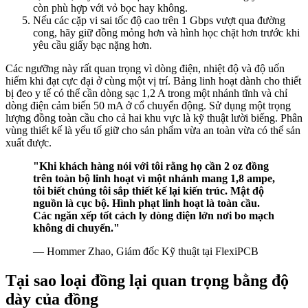
còn phù hợp với vỏ bọc hay không.
Nếu các cặp vi sai tốc độ cao trên 1 Gbps vượt qua đường
cong, hãy giữ đồng mỏng hơn và hình học chặt hơn trước khi
yêu cầu giấy bạc nặng hơn.
Các ngưỡng này rất quan trọng vì dòng điện, nhiệt độ và độ uốn
hiếm khi đạt cực đại ở cùng một vị trí. Bảng linh hoạt dành cho thiết
bị đeo y tế có thể cần dòng sạc 1,2 A trong một nhánh tĩnh và chỉ
dòng điện cảm biến 50 mA ở cổ chuyển động. Sử dụng một trọng
lượng đồng toàn cầu cho cả hai khu vực là kỹ thuật lười biếng. Phân
vùng thiết kế là yếu tố giữ cho sản phẩm vừa an toàn vừa có thể sản
xuất được.
"Khi khách hàng nói với tôi rằng họ cần 2 oz đồng
trên toàn bộ linh hoạt vì một nhánh mang 1,8 ampe,
tôi biết chúng tôi sắp thiết kế lại kiến trúc. Mật độ
nguồn là cục bộ. Hình phạt linh hoạt là toàn cầu.
Các ngăn xếp tốt cách ly dòng điện lớn nơi bo mạch
không di chuyển."
— Hommer Zhao, Giám đốc Kỹ thuật tại FlexiPCB
Tại sao loại đồng lại quan trọng bằng độ
dày của đồng