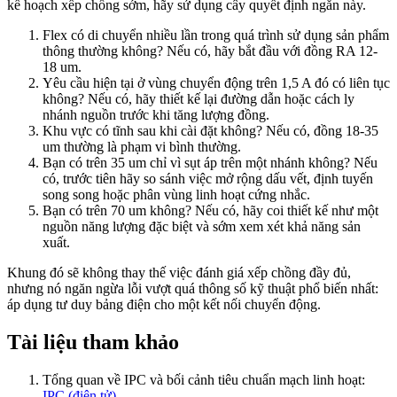
kế hoạch xếp chồng sớm, hãy sử dụng cây quyết định ngắn này.
Flex có di chuyển nhiều lần trong quá trình sử dụng sản phẩm
thông thường không? Nếu có, hãy bắt đầu với đồng RA 12-
18 um.
Yêu cầu hiện tại ở vùng chuyển động trên 1,5 A đó có liên tục
không? Nếu có, hãy thiết kế lại đường dẫn hoặc cách ly
nhánh nguồn trước khi tăng lượng đồng.
Khu vực có tĩnh sau khi cài đặt không? Nếu có, đồng 18-35
um thường là phạm vi bình thường.
Bạn có trên 35 um chỉ vì sụt áp trên một nhánh không? Nếu
có, trước tiên hãy so sánh việc mở rộng dấu vết, định tuyến
song song hoặc phân vùng linh hoạt cứng nhắc.
Bạn có trên 70 um không? Nếu có, hãy coi thiết kế như một
nguồn năng lượng đặc biệt và sớm xem xét khả năng sản
xuất.
Khung đó sẽ không thay thế việc đánh giá xếp chồng đầy đủ,
nhưng nó ngăn ngừa lỗi vượt quá thông số kỹ thuật phổ biến nhất:
áp dụng tư duy bảng điện cho một kết nối chuyển động.
Tài liệu tham khảo
Tổng quan về IPC và bối cảnh tiêu chuẩn mạch linh hoạt:
IPC (điện tử)