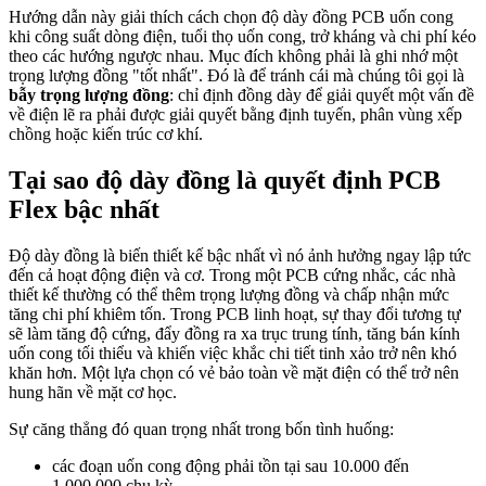
Hướng dẫn này giải thích cách chọn độ dày đồng PCB uốn cong
khi công suất dòng điện, tuổi thọ uốn cong, trở kháng và chi phí kéo
theo các hướng ngược nhau. Mục đích không phải là ghi nhớ một
trọng lượng đồng "tốt nhất". Đó là để tránh cái mà chúng tôi gọi là
bẫy trọng lượng đồng
: chỉ định đồng dày để giải quyết một vấn đề
về điện lẽ ra phải được giải quyết bằng định tuyến, phân vùng xếp
chồng hoặc kiến ​​trúc cơ khí.
Tại sao độ dày đồng là quyết định PCB
Flex bậc nhất
Độ dày đồng là biến thiết kế bậc nhất vì nó ảnh hưởng ngay lập tức
đến cả hoạt động điện và cơ. Trong một PCB cứng nhắc, các nhà
thiết kế thường có thể thêm trọng lượng đồng và chấp nhận mức
tăng chi phí khiêm tốn. Trong PCB linh hoạt, sự thay đổi tương tự
sẽ làm tăng độ cứng, đẩy đồng ra xa trục trung tính, tăng bán kính
uốn cong tối thiểu và khiến việc khắc chi tiết tinh xảo trở nên khó
khăn hơn. Một lựa chọn có vẻ bảo toàn về mặt điện có thể trở nên
hung hãn về mặt cơ học.
Sự căng thẳng đó quan trọng nhất trong bốn tình huống:
các đoạn uốn cong động phải tồn tại sau 10.000 đến
1.000.000 chu kỳ