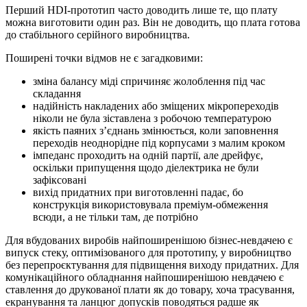
Перший HDI-прототип часто доводить лише те, що плату
можна виготовити один раз. Він не доводить, що плата готова
до стабільного серійного виробництва.
Поширені точки відмов не є загадковими:
зміна балансу міді спричиняє жолоблення під час
складання
надійність накладених або зміщених мікропереходів
ніколи не була зіставлена з робочою температурою
якість паяних з’єднань змінюється, коли заповнення
переходів неоднорідне під корпусами з малим кроком
імпеданс проходить на одній партії, але дрейфує,
оскільки припущення щодо діелектрика не були
зафіксовані
вихід придатних при виготовленні падає, бо
конструкція використовувала преміум-обмеження
всюди, а не тільки там, де потрібно
Для вбудованих виробів найпоширенішою бізнес-невдачею є
випуск стеку, оптимізованого для прототипу, у виробництво
без перепроєктування для підвищення виходу придатних. Для
комунікаційного обладнання найпоширенішою невдачею є
ставлення до друкованої плати як до товару, хоча трасування,
екранування та ланцюг допусків поводяться радше як