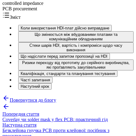
controlled impedance
PCB procurement
Зміст
Коли використання HDI-плат дійсно виправдане
Що змінюється між вбудованими платами та
комунікаційним обладнанням
Стеки шарів HDI, вартість і компроміси щодо часу
виконання
Що надіслати перед запитом пропозиції на HDI
Ризики переходу від прототипу до серійного виробництва,
які проґавляють закупівельники
Кваліфікація, стандарти та планування тестування
Часті запитання
Наступний крок
Повернутися до блогу
Попередня стаття
Coverlay чи solder mask у flex PCB: практичний гід
Наступна стаття
Безклейова гнучка PCB проти клейової: посібник з
проєктування