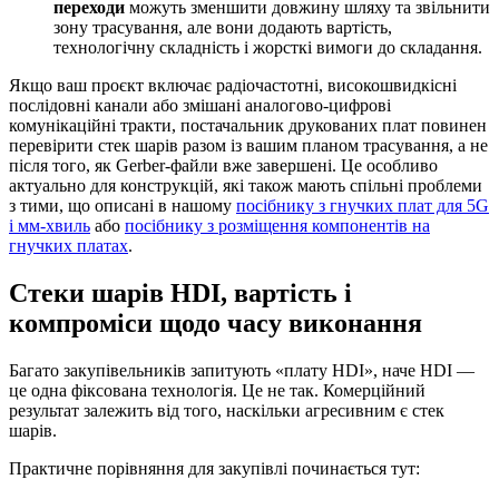
переходи
можуть зменшити довжину шляху та звільнити
зону трасування, але вони додають вартість,
технологічну складність і жорсткі вимоги до складання.
Якщо ваш проєкт включає радіочастотні, високошвидкісні
послідовні канали або змішані аналогово-цифрові
комунікаційні тракти, постачальник друкованих плат повинен
перевірити стек шарів разом із вашим планом трасування, а не
після того, як Gerber-файли вже завершені. Це особливо
актуально для конструкцій, які також мають спільні проблеми
з тими, що описані в нашому
посібнику з гнучких плат для 5G
і мм-хвиль
або
посібнику з розміщення компонентів на
гнучких платах
.
Стеки шарів HDI, вартість і
компроміси щодо часу виконання
Багато закупівельників запитують «плату HDI», наче HDI —
це одна фіксована технологія. Це не так. Комерційний
результат залежить від того, наскільки агресивним є стек
шарів.
Практичне порівняння для закупівлі починається тут: