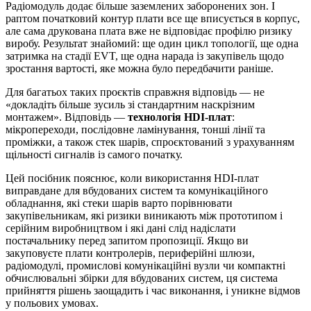
Радіомодуль додає більше заземлених заборонених зон. І
раптом початковий контур плати все ще вписується в корпус,
але сама друкована плата вже не відповідає профілю ризику
виробу. Результат знайомий: ще один цикл топології, ще одна
затримка на стадії EVT, ще одна нарада із закупівель щодо
зростання вартості, яке можна було передбачити раніше.
Для багатьох таких проєктів справжня відповідь — не
«докладіть більше зусиль зі стандартним наскрізним
монтажем». Відповідь —
технологія HDI-плат
:
мікропереходи, послідовне ламінування, тонші лінії та
проміжки, а також стек шарів, спроєктований з урахуванням
щільності сигналів із самого початку.
Цей посібник пояснює, коли використання HDI-плат
виправдане для вбудованих систем та комунікаційного
обладнання, які стеки шарів варто порівнювати
закупівельникам, які ризики виникають між прототипом і
серійним виробництвом і які дані слід надіслати
постачальнику перед запитом пропозиції. Якщо ви
закуповуєте плати контролерів, периферійні шлюзи,
радіомодулі, промислові комунікаційні вузли чи компактні
обчислювальні збірки для вбудованих систем, ця система
прийняття рішень заощадить і час виконання, і уникне відмов
у польових умовах.