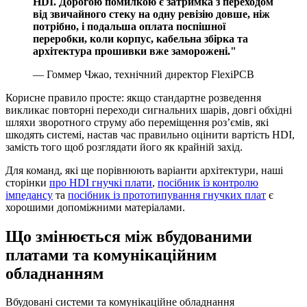
HDI. Дорогою помилкою є затримка з переходом
від звичайного стеку на одну ревізію довше, ніж
потрібно, і подальша оплата поспішної
переробки, коли корпус, кабельна збірка та
архітектура прошивки вже заморожені."
— Гоммер Чжао, технічний директор FlexiPCB
Корисне правило просте: якщо стандартне розведення
викликає повторні переходи сигнальних шарів, довгі обхідні
шляхи зворотного струму або переміщення роз’ємів, які
шкодять системі, настав час правильно оцінити вартість HDI,
замість того щоб розглядати його як крайній захід.
Для команд, які ще порівнюють варіанти архітектури, наші
сторінки
про HDI гнучкі плати
,
посібник із контролю
імпедансу
та
посібник із прототипування гнучких плат
є
хорошими допоміжними матеріалами.
Що змінюється між вбудованими
платами та комунікаційним
обладнанням
Вбудовані системи та комунікаційне обладнання