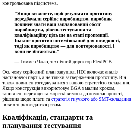
контрольована підсистема.
"Якщо ви хочете, щоб результати прототипу
передбачали серійне виробництво, виробник
повинен знати ваш запланований обсяг
виробництва, рівень тестування та
кваліфікаційну ціль ще на етапі пропозиції.
Інакше прототип оптимізований для швидкості,
тоді як виробництво — для повторюваності, і
вони не збігаються."
— Гоммер Чжао, технічний директор FlexiPCB
Ось чому серйозний план закупівлі HDI включає аналіз
настановчої партії, а не тільки затвердження прототипу. Він
також повинен узгоджуватися з вашою стратегією складання.
Якщо конструкція використовує BGA з малим кроком,
заповнені переходи та жорсткі вимоги до компланарності,
рішення щодо плати та
стратегія гнучкого або SMT-складання
повинні розглядатися разом.
Кваліфікація, стандарти та
планування тестування