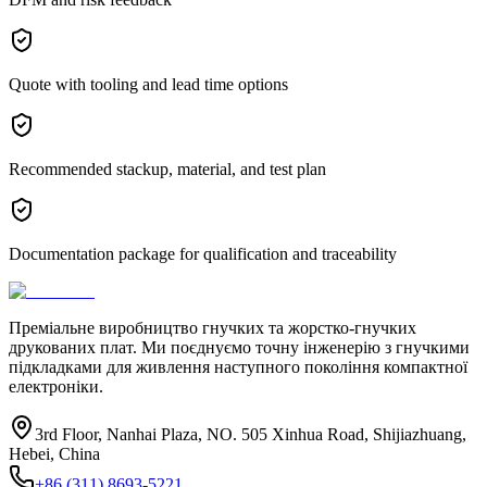
Quote with tooling and lead time options
Recommended stackup, material, and test plan
Documentation package for qualification and traceability
Преміальне виробництво гнучких та жорстко-гнучких
друкованих плат. Ми поєднуємо точну інженерію з гнучкими
підкладками для живлення наступного покоління компактної
електроніки.
3rd Floor, Nanhai Plaza, NO. 505 Xinhua Road, Shijiazhuang,
Hebei, China
+86 (311) 8693-5221