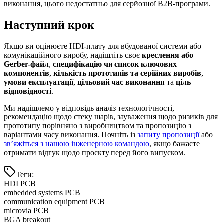
виконання, цього недостатньо для серйозної B2B-програми.
Наступний крок
Якщо ви оцінюєте HDI-плату для вбудованої системи або
комунікаційного виробу, надішліть своє
креслення або
Gerber-файл
,
специфікацію чи список ключових
компонентів
,
кількість прототипів та серійних виробів
,
умови експлуатації
,
цільовий час виконання
та
ціль
відповідності
.
Ми надішлемо у відповідь аналіз технологічності,
рекомендацію щодо стеку шарів, зауваження щодо ризиків для
прототипу порівняно з виробництвом та пропозицію з
варіантами часу виконання. Почніть із
запиту пропозиції
або
зв’яжіться з нашою інженерною командою
, якщо бажаєте
отримати відгук щодо проєкту перед його випуском.
Теги
:
HDI PCB
embedded systems PCB
communication equipment PCB
microvia PCB
BGA breakout