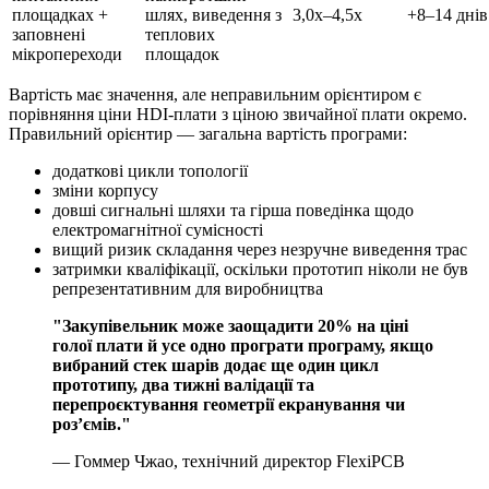
площадках +
шлях, виведення з
3,0x–4,5x
+8–14 днів
заповнені
теплових
мікропереходи
площадок
Вартість має значення, але неправильним орієнтиром є
порівняння ціни HDI-плати з ціною звичайної плати окремо.
Правильний орієнтир — загальна вартість програми:
додаткові цикли топології
зміни корпусу
довші сигнальні шляхи та гірша поведінка щодо
електромагнітної сумісності
вищий ризик складання через незручне виведення трас
затримки кваліфікації, оскільки прототип ніколи не був
репрезентативним для виробництва
"Закупівельник може заощадити 20% на ціні
голої плати й усе одно програти програму, якщо
вибраний стек шарів додає ще один цикл
прототипу, два тижні валідації та
перепроєктування геометрії екранування чи
роз’ємів."
— Гоммер Чжао, технічний директор FlexiPCB