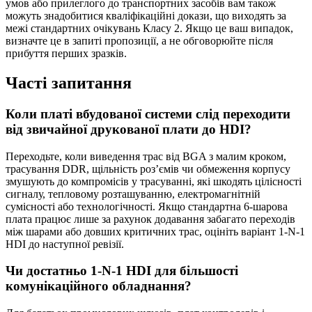
умов або прилеглого до транспортних засобів вам також
можуть знадобитися кваліфікаційні докази, що виходять за
межі стандартних очікувань Класу 2. Якщо це ваш випадок,
визначте це в запиті пропозиції, а не обговорюйте після
прибуття перших зразків.
Часті запитання
Коли платі вбудованої системи слід переходити
від звичайної друкованої плати до HDI?
Переходьте, коли виведення трас від BGA з малим кроком,
трасування DDR, щільність роз’ємів чи обмеження корпусу
змушують до компромісів у трасуванні, які шкодять цілісності
сигналу, тепловому розташуванню, електромагнітній
сумісності або технологічності. Якщо стандартна 6-шарова
плата працює лише за рахунок додавання забагато переходів
між шарами або довших критичних трас, оцініть варіант 1-N-1
HDI до наступної ревізії.
Чи достатньо 1-N-1 HDI для більшості
комунікаційного обладнання?