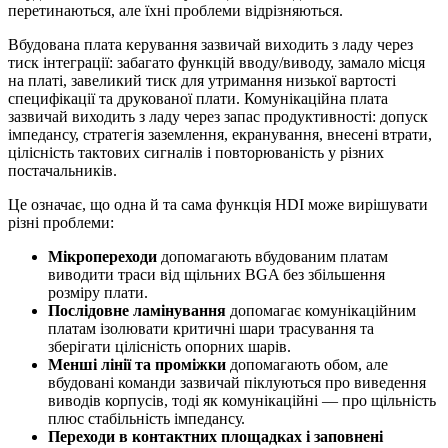
перетинаються, але їхні проблеми відрізняються.
Вбудована плата керування зазвичай виходить з ладу через
тиск інтеграції: забагато функцій вводу/виводу, замало місця
на платі, завеликий тиск для утримання низької вартості
специфікації та друкованої плати. Комунікаційна плата
зазвичай виходить з ладу через запас продуктивності: допуск
імпедансу, стратегія заземлення, екранування, внесені втрати,
цілісність тактових сигналів і повторюваність у різних
постачальників.
Це означає, що одна й та сама функція HDI може вирішувати
різні проблеми:
Мікропереходи
допомагають вбудованим платам
виводити траси від щільних BGA без збільшення
розміру плати.
Послідовне ламінування
допомагає комунікаційним
платам ізолювати критичні шари трасування та
зберігати цілісність опорних шарів.
Менші лінії та проміжки
допомагають обом, але
вбудовані команди зазвичай піклуються про виведення
виводів корпусів, тоді як комунікаційні — про щільність
плюс стабільність імпедансу.
Переходи в контактних площадках і заповнені