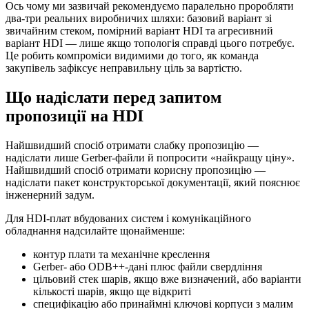
Ось чому ми зазвичай рекомендуємо паралельно проробляти
два-три реальних виробничих шляхи: базовий варіант зі
звичайним стеком, помірний варіант HDI та агресивний
варіант HDI — лише якщо топологія справді цього потребує.
Це робить компроміси видимими до того, як команда
закупівель зафіксує неправильну ціль за вартістю.
Що надіслати перед запитом
пропозиції на HDI
Найшвидший спосіб отримати слабку пропозицію —
надіслати лише Gerber-файли й попросити «найкращу ціну».
Найшвидший спосіб отримати корисну пропозицію —
надіслати пакет конструкторської документації, який пояснює
інженерний задум.
Для HDI-плат вбудованих систем і комунікаційного
обладнання надсилайте щонайменше:
контур плати та механічне креслення
Gerber- або ODB++-дані плюс файли свердління
цільовий стек шарів, якщо вже визначений, або варіанти
кількості шарів, якщо ще відкриті
специфікацію або принаймні ключові корпуси з малим