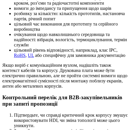
кроком, роз’єми та радіочастотні компоненти
вимоги до імпедансу та припущення щодо шарів
розбивку за кількістю: кількість прототипів, настановча
партія, річний попит
цільовий час виконання для прототипу та серійного
виробництва
очікування щодо навколишнього середовища та
надійності: вібрація, вологість, термоциклування, термін
служби
цільовий рівень відповідності, наприклад, клас IPC,
RoHS
,
UL
або специфічну для замовника документацію
Якщо виріб є комунікаційним вузлом, надішліть також
контекст кабелів та корпусу. Друкована плата може бути
електрично правильною, але не пройти системні вимоги щодо
електромагнітної сумісності після монтажу поблизу екранів,
антен або металевих корпусів.
Контрольний перелік для B2B-закупівельників
при запиті пропозиції
Підтвердьте, чи справді критичний крок корпусу змушує
використовувати HDI, чи зміна топології може цього
уникнути.