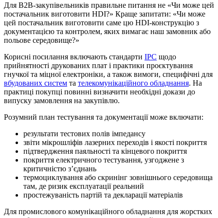
Для B2B-закупівельників правильне питання не «Чи може цей
постачальник виготовити HDI?» Краще запитати: «Чи може
цей постачальник виготовити саме цю HDI-конструкцію з
документацією та контролем, яких вимагає наш замовник або
польове середовище?»
Корисні посилання включають стандарти
IPC
щодо
прийнятності друкованих плат і практики проєктування
гнучкої та міцної електроніки, а також вимоги, специфічні для
вбудованих систем
та
телекомунікаційного обладнання
. На
практиці покупці повинні визначити необхідні докази до
випуску замовлення на закупівлю.
Розумний план тестування та документації може включати:
результати тестових полів імпедансу
звіти мікрошліфів лазерних переходів і якості покриття
підтвердження паяльності та кінцевого покриття
покриття електричного тестування, узгоджене з
критичністю з’єднань
термоциклування або скринінг зовнішнього середовища
там, де ризик експлуатації реальний
простежуваність партій та декларації матеріалів
Для промислового комунікаційного обладнання для жорстких