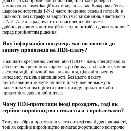
Для багатьох промислових шлюзів, плат контролерів і
компактних комунікаційних модулів — так. 6-шарова або 8-
шарова конструкція 1-N-1 часто покриває реальні потреби в
щільності без штрафу за вартість і час виконання, властивого
2-N-2. Але для радіочастотно-насичених або дуже
дрібнокрокових конструкцій все одно потрібен доказ топології
перед прийняттям рішення.
Яку інформацію покупець має включити до
запиту пропозиції на HDI-плату?
Надішліть креслення, Gerber- або ODB++-дані, специфікацію
або список критичних корпусів, розбивку за кількістю, умови
експлуатації, цільовий час виконання, цільові значення
імпедансу та ціль відповідності. Без цього пакету
постачальники можуть оцінити плату, але не зможуть
належним чином оцінити ризик виходу придатних або
придатність для виробництва.
Чому HDI-прототипи іноді проходять, тоді як
серійне виробництво стикається з проблемами?
Тому що збірки прототипів часто оптимізовані для швидкості,
тоді як серійне виробництво вимагає жорсткішого контролю