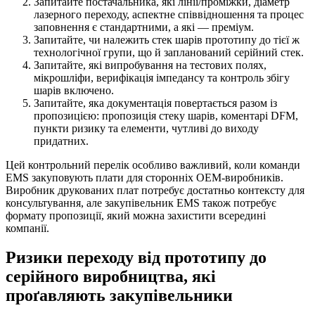
Запитайте постачальника, які лінії/проміжки, діаметр
лазерного переходу, аспектне співвідношення та процес
заповнення є стандартними, а які — преміум.
Запитайте, чи належить стек шарів прототипу до тієї ж
технологічної групи, що й запланований серійний стек.
Запитайте, які випробування на тестових полях,
мікрошліфи, верифікація імпедансу та контроль збігу
шарів включено.
Запитайте, яка документація повертається разом із
пропозицією: пропозиція стеку шарів, коментарі DFM,
пункти ризику та елементи, чутливі до виходу
придатних.
Цей контрольний перелік особливо важливий, коли команди
EMS закуповують плати для сторонніх OEM-виробників.
Виробник друкованих плат потребує достатньо контексту для
консультування, але закупівельник EMS також потребує
формату пропозиції, який можна захистити всередині
компанії.
Ризики переходу від прототипу до
серійного виробництва, які
проґавляють закупівельники