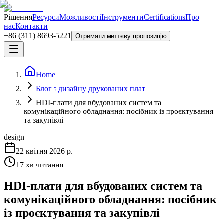
Рішення
Ресурси
Можливості
Інструменти
Certifications
Про
нас
Контакти
+86 (311) 8693-5221
Отримати миттєву пропозицію
Home
Блог з дизайну друкованих плат
HDI-плати для вбудованих систем та
комунікаційного обладнання: посібник із проєктування
та закупівлі
design
22 квітня 2026 р.
17
хв читання
HDI-плати для вбудованих систем та
комунікаційного обладнання: посібник
із проєктування та закупівлі