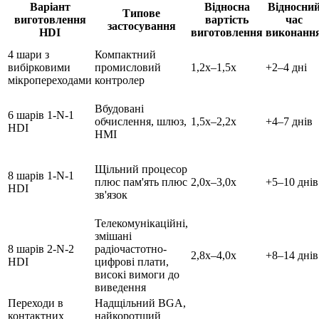
Варіант
Відносна
Відносни
Типове
виготовлення
вартість
час
застосування
HDI
виготовлення
виконанн
4 шари з
Компактний
вибірковими
промисловий
1,2x–1,5x
+2–4 дні
мікропереходами
контролер
Вбудовані
6 шарів 1-N-1
обчислення, шлюз,
1,5x–2,2x
+4–7 днів
HDI
HMI
Щільний процесор
8 шарів 1-N-1
плюс пам'ять плюс
2,0x–3,0x
+5–10 днів
HDI
зв'язок
Телекомунікаційні,
змішані
8 шарів 2-N-2
радіочастотно-
2,8x–4,0x
+8–14 днів
HDI
цифрові плати,
високі вимоги до
виведення
Переходи в
Надщільний BGA,
контактних
найкоротший