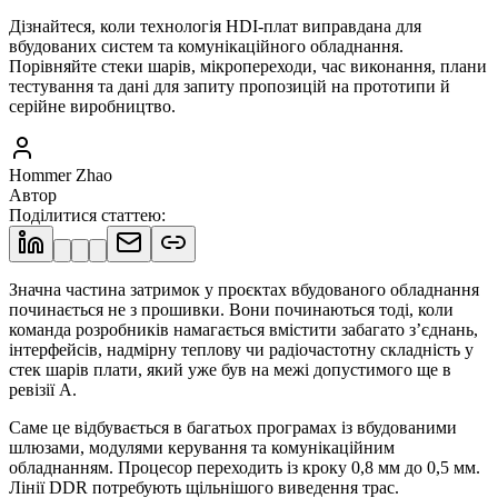
Дізнайтеся, коли технологія HDI-плат виправдана для
вбудованих систем та комунікаційного обладнання.
Порівняйте стеки шарів, мікропереходи, час виконання, плани
тестування та дані для запиту пропозицій на прототипи й
серійне виробництво.
Hommer Zhao
Автор
Поділитися статтею
:
Значна частина затримок у проєктах вбудованого обладнання
починається не з прошивки. Вони починаються тоді, коли
команда розробників намагається вмістити забагато з’єднань,
інтерфейсів, надмірну теплову чи радіочастотну складність у
стек шарів плати, який уже був на межі допустимого ще в
ревізії A.
Саме це відбувається в багатьох програмах із вбудованими
шлюзами, модулями керування та комунікаційним
обладнанням. Процесор переходить із кроку 0,8 мм до 0,5 мм.
Лінії DDR потребують щільнішого виведення трас.