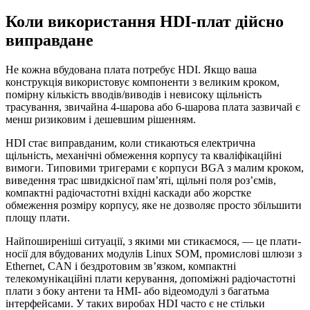
Коли використання HDI-плат дійсно
виправдане
Не кожна вбудована плата потребує HDI. Якщо ваша
конструкція використовує компоненти з великим кроком,
помірну кількість вводів/виводів і невисоку щільність
трасування, звичайна 4-шарова або 6-шарова плата зазвичай є
менш ризиковим і дешевшим рішенням.
HDI стає виправданим, коли стикаються електрична
щільність, механічні обмеження корпусу та кваліфікаційні
вимоги. Типовими тригерами є корпуси BGA з малим кроком,
виведення трас швидкісної пам’яті, щільні поля роз’ємів,
компактні радіочастотні вхідні каскади або жорстке
обмеження розміру корпусу, яке не дозволяє просто збільшити
площу плати.
Найпоширеніші ситуації, з якими ми стикаємося, — це плати-
носії для вбудованих модулів Linux SOM, промислові шлюзи з
Ethernet, CAN і бездротовим зв’язком, компактні
телекомунікаційні плати керування, допоміжні радіочастотні
плати з боку антени та HMI- або відеомодулі з багатьма
інтерфейсами. У таких виробах HDI часто є не стільки