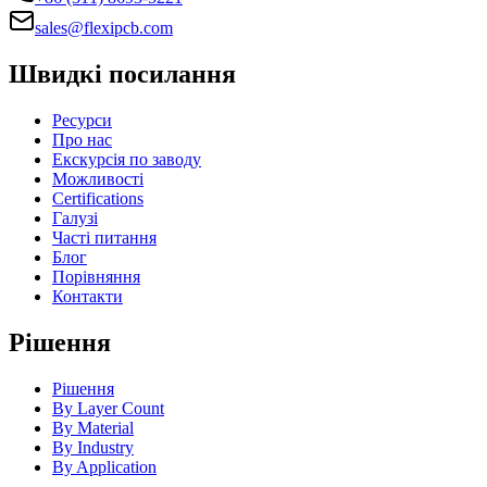
sales@flexipcb.com
Швидкі посилання
Ресурси
Про нас
Екскурсія по заводу
Можливості
Certifications
Галузі
Часті питання
Блог
Порівняння
Контакти
Рішення
Рішення
By Layer Count
By Material
By Industry
By Application