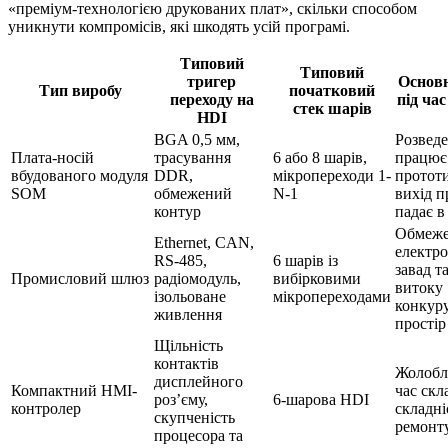
«преміум-технологією друкованих плат», скільки способом
уникнути компромісів, які шкодять усій програмі.
Типовий
Типовий
тригер
Основ
Тип виробу
початковий
переходу на
під час
стек шарів
HDI
BGA 0,5 мм,
Розвед
Плата-носій
трасування
6 або 8 шарів,
працює
вбудованого модуля
DDR,
мікропереходи 1-
прототи
SOM
обмежений
N-1
вихід п
контур
падає в 
Обмеже
Ethernet, CAN,
електр
RS-485,
6 шарів із
завад т
Промисловий шлюз
радіомодуль,
вибірковими
витоку
ізольоване
мікропереходами
конкур
живлення
простір
Щільність
контактів
Жолобл
дисплейного
Компактний HMI-
час скл
роз’єму,
6-шарова HDI
контролер
складні
скупченість
ремонт
процесора та