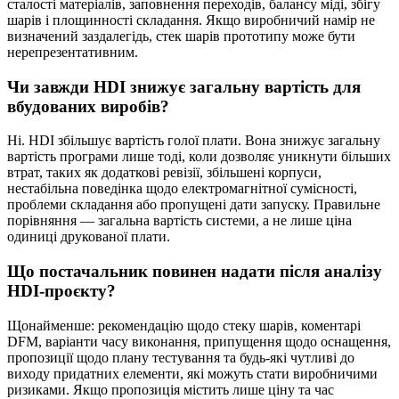
сталості матеріалів, заповнення переходів, балансу міді, збігу
шарів і площинності складання. Якщо виробничий намір не
визначений заздалегідь, стек шарів прототипу може бути
нерепрезентативним.
Чи завжди HDI знижує загальну вартість для
вбудованих виробів?
Ні. HDI збільшує вартість голої плати. Вона знижує загальну
вартість програми лише тоді, коли дозволяє уникнути більших
втрат, таких як додаткові ревізії, збільшені корпуси,
нестабільна поведінка щодо електромагнітної сумісності,
проблеми складання або пропущені дати запуску. Правильне
порівняння — загальна вартість системи, а не лише ціна
одиниці друкованої плати.
Що постачальник повинен надати після аналізу
HDI-проєкту?
Щонайменше: рекомендацію щодо стеку шарів, коментарі
DFM, варіанти часу виконання, припущення щодо оснащення,
пропозиції щодо плану тестування та будь-які чутливі до
виходу придатних елементи, які можуть стати виробничими
ризиками. Якщо пропозиція містить лише ціну та час