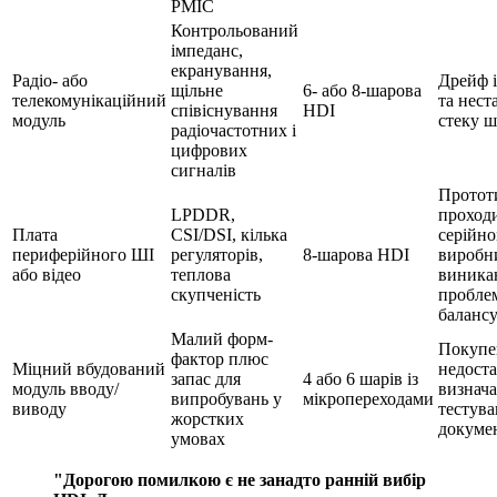
PMIC
Контрольований
імпеданс,
екранування,
Радіо- або
Дрейф 
щільне
6- або 8-шарова
телекомунікаційний
та нест
співіснування
HDI
модуль
стеку ш
радіочастотних і
цифрових
сигналів
Протот
LPDDR,
проходи
Плата
CSI/DSI, кілька
серійн
периферійного ШІ
регуляторів,
8-шарова HDI
виробн
або відео
теплова
виника
скупченість
пробле
балансу
Малий форм-
Покупе
фактор плюс
Міцний вбудований
недост
запас для
4 або 6 шарів із
модуль вводу/
визнача
випробувань у
мікропереходами
виводу
тестува
жорстких
докуме
умовах
"Дорогою помилкою є не занадто ранній вибір