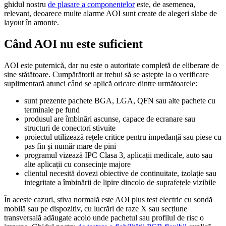
ghidul nostru
de plasare a componentelor
este, de asemenea,
relevant, deoarece multe alarme AOI sunt create de alegeri slabe de
layout în amonte.
Când AOI nu este suficient
AOI este puternică, dar nu este o autoritate completă de eliberare de
sine stătătoare. Cumpărătorii ar trebui să se aștepte la o verificare
suplimentară atunci când se aplică oricare dintre următoarele:
sunt prezente pachete BGA, LGA, QFN sau alte pachete cu
terminale pe fund
produsul are îmbinări ascunse, capace de ecranare sau
structuri de conectori stivuite
proiectul utilizează rețele critice pentru impedanță sau piese cu
pas fin și număr mare de pini
programul vizează IPC Clasa 3, aplicații medicale, auto sau
alte aplicații cu consecințe majore
clientul necesită dovezi obiective de continuitate, izolație sau
integritate a îmbinării de lipire dincolo de suprafețele vizibile
În aceste cazuri, stiva normală este AOI plus test electric cu sondă
mobilă sau pe dispozitiv, cu lucrări de raze X sau secțiune
transversală adăugate acolo unde pachetul sau profilul de risc o