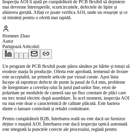
Inspecția AOI îi ajută pe cumpărătorii de PCB flexibil să depisteze
mai devreme întreruperile, scurtcircuitele, defectele de lipire și
alinierea greșită. Aflați ce poate verifica AOI, unde nu reușește și ce
să trimiteți pentru o ofertă mai rapidă.
Hommer Zhao
Autor
Partajează Articolul
:
Un program de PCB flexibil poate părea sănătos pe hârtie și totuși să
erodeze marja în producție. Oferta este aprobată, termenul de livrare
este acceptabil, iar primele articole par vizual curate. Apoi linia
începe să raporteze defecte de punte la pasul de 0,4 mm, probleme
de înregistrare a coverlay-ului în jurul pad-urilor fine, erori de
polaritate pe modulele de cameră sau un flux constant de plăci care
nu trec testul electric după asamblare. În acel moment, inspecția AOI
nu mai este doar o caracteristică de calitate plăcută. Este bariera
dintre o lansare controlată și reluări costisitoare.
Pentru cumpărătorii B2B, întrebarea reală nu este dacă un furnizor
deține o mașină AOI. Întrebarea este dacă inspecția optică automată
este integrată la punctele corecte ale procesului, reglată pentru