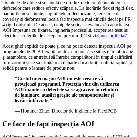
circuitele flexibile și susținută de un flux de lucru de închidere a
defectelor care reduce efectiv scăpările. La lucrările flex și rigid-flex,
panourile nesusținute, suprafețele reflectorizante, ferestrele de
coverlay și deformarea locală fac inspecția mai dificilă decât pe FR-
4 rigid obișnuit. De aceea, echipele serioase evaluează capacitatea
AOI împreună cu fixarea, ingineria procesului, acoperirea testului
electric și criteriile de acceptare precum
IPC
și
viziunea artificială
.
Acest ghid explică ce poate și ce nu poate detecta inspecția AOI pe
programele de PCB flexibil, unde ar trebui să se situeze în fabricație
și asamblare, ce ar trebui să întrebe cumpărătorii în timpul calificării
furnizorului și ce să trimită mai departe dacă doriți o ofertă rapidă și
solidă pentru o lansare de produs nou.
"Costul unei mașini AOI nu este ceea ce vă
protejează programul. Protecția vine din utilizarea
AOI înainte ca defectele să se agraveze în rebuturi
de laminare, atașări greșite ale componentelor și
livrări întârziate."
— Hommer Zhao, Director de Inginerie la FlexiPCB
Ce face de fapt inspecția AOI
AOI înseamnă inspecție optică automată. În producția de PCB-uri,