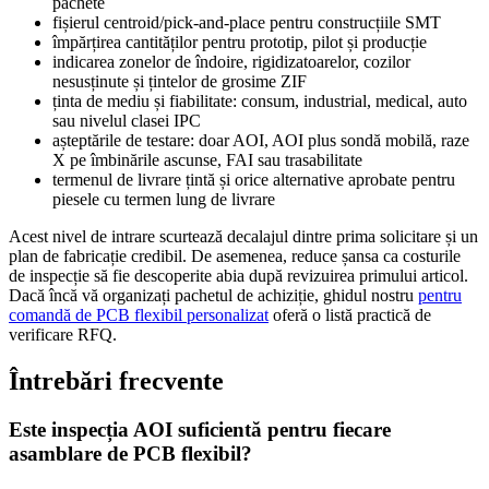
pachete
fișierul centroid/pick-and-place pentru construcțiile SMT
împărțirea cantităților pentru prototip, pilot și producție
indicarea zonelor de îndoire, rigidizatoarelor, cozilor
nesusținute și țintelor de grosime ZIF
ținta de mediu și fiabilitate: consum, industrial, medical, auto
sau nivelul clasei IPC
așteptările de testare: doar AOI, AOI plus sondă mobilă, raze
X pe îmbinările ascunse, FAI sau trasabilitate
termenul de livrare țintă și orice alternative aprobate pentru
piesele cu termen lung de livrare
Acest nivel de intrare scurtează decalajul dintre prima solicitare și un
plan de fabricație credibil. De asemenea, reduce șansa ca costurile
de inspecție să fie descoperite abia după revizuirea primului articol.
Dacă încă vă organizați pachetul de achiziție, ghidul nostru
pentru
comandă de PCB flexibil personalizat
oferă o listă practică de
verificare RFQ.
Întrebări frecvente
Este inspecția AOI suficientă pentru fiecare
asamblare de PCB flexibil?