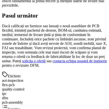
obicei randamentul la prima trecere și menține datele de livrare mai
previzibile.
Pasul următor
Dacă calificați un furnizor sau lansați o nouă asamblare de PCB
flexibil, trimiteți pachetul de desene, BOM-ul, cantitatea estimată,
mediul, termenul de livrare țintă și ținta de conformitate în
continuare. Includeți orice pachete cu îmbinări ascunse, note privind
zonele de îndoire și dacă aveți nevoie de AOI, sondă mobilă, raze X,
FAI sau trasabilitate. Vom revizui proiectul, vom confirma planul de
inspecție, vom semnala cele mai mari riscuri de scăpare și vom
returna o ofertă cu feedback de fabricabilitate în loc de doar un preț
unitar. Puteți
solicita o ofertă
sau
contacta echipa noastră de inginerie
pentru o revizuire DFM.
Etichete
:
aoi-inspection
flex-pcb
quality-control
ipc
dfm
pcb-assembly