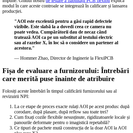
impune. Ghidul nostru
de testare a fiabilității PCB flexibil
explică
modul în care aceste controale se integrează în calificare și lansarea
producției.
"AOI este excelentă pentru a găsi rapid defectele
vizibile. Este slabă la a dovedi ceea ce camera nu
poate vedea. Cumpărătorii dau de necaz când
tratează AOI ca pe un substitut al testului electric
sau al razelor X, în loc să o considere un partener al
acestora."
— Hommer Zhao, Director de Inginerie la FlexiPCB
Fișa de evaluare a furnizorului: Întrebări
care merită puse înainte de atribuire
Folosiți aceste întrebări în timpul calificării furnizorului sau al
revizuirii NPI:
La ce etape de proces exacte rulați AOI pe acest produs: după
corodare, după plasare, după reflow sau toate trei?
Cum fixați cozile flexibile nesusținute, rigidizatoarele locale și
panourile deformate pentru o imagistică repetabilă?
Ce tipuri de pachete mută construcția de la doar AOI la AOI