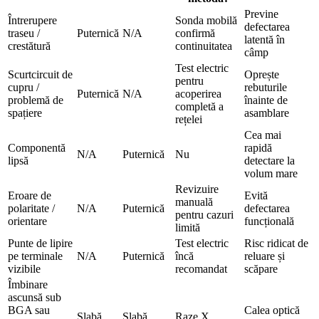
Previne
Întrerupere
Sonda mobilă
defectarea
traseu /
Puternică
N/A
confirmă
latentă în
crestătură
continuitatea
câmp
Test electric
Scurtcircuit de
Oprește
pentru
cupru /
rebuturile
Puternică
N/A
acoperirea
problemă de
înainte de
completă a
spațiere
asamblare
rețelei
Cea mai
Componentă
rapidă
N/A
Puternică
Nu
lipsă
detectare la
volum mare
Revizuire
Eroare de
Evită
manuală
polaritate /
N/A
Puternică
defectarea
pentru cazuri
orientare
funcțională
limită
Punte de lipire
Test electric
Risc ridicat de
pe terminale
N/A
Puternică
încă
reluare și
vizibile
recomandat
scăpare
Îmbinare
ascunsă sub
BGA sau
Calea optică
Slabă
Slabă
Raze X