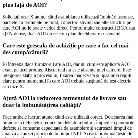
plus față de AOI?
Solicitați raze X atunci când asamblarea utilizează îmbinări ascunse,
pachete cu terminale pe fund, conectori stivuiți sau alte structuri pe
care AOI nu le poate vedea direct. Pentru multe construcții BGA sau
QFN dense, doar AOI nu este un plan de eliberare sustenabil.
Care este greșeala de achiziție pe care o fac cel mai
des cumpărătorii?
Ei întreabă dacă furnizorul are AOI, dar nu cum este aplicată AOI
exact pe acel produs. Riscul real nu este absența unei camere. Este
integrarea slabă a procesului, fixarea inadecvată și lipsa unei reguli
clare pentru momentul în care AOI trebuie susținută de test electric
sau raze X.
Ajută AOI la reducerea termenului de livrare sau
doar la îmbunătățirea calității?
Face ambele lucruri atunci când este utilizată corect. Detectarea mai
timpurie a defectelor reduce buclele de rebuturi, împiedică panourile
defecte să consume capacitatea de asamblare și scurtează timpul de
analiză a cauzei principale în timpul NPI. Aceasta îmbunătățește de