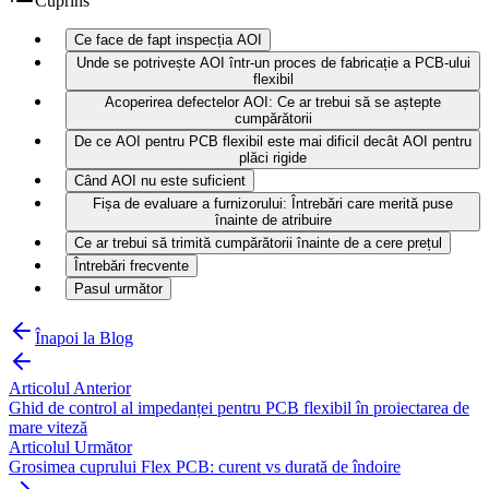
Cuprins
Ce face de fapt inspecția AOI
Unde se potrivește AOI într-un proces de fabricație a PCB-ului
flexibil
Acoperirea defectelor AOI: Ce ar trebui să se aștepte
cumpărătorii
De ce AOI pentru PCB flexibil este mai dificil decât AOI pentru
plăci rigide
Când AOI nu este suficient
Fișa de evaluare a furnizorului: Întrebări care merită puse
înainte de atribuire
Ce ar trebui să trimită cumpărătorii înainte de a cere prețul
Întrebări frecvente
Pasul următor
Înapoi la Blog
Articolul Anterior
Ghid de control al impedanței pentru PCB flexibil în proiectarea de
mare viteză
Articolul Următor
Grosimea cuprului Flex PCB: curent vs durată de îndoire