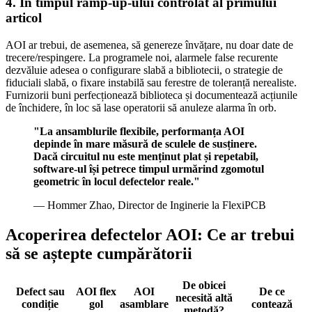
4. În timpul ramp-up-ului controlat al primului
articol
AOI ar trebui, de asemenea, să genereze învățare, nu doar date de
trecere/respingere. La programele noi, alarmele false recurente
dezvăluie adesea o configurare slabă a bibliotecii, o strategie de
fiduciali slabă, o fixare instabilă sau ferestre de toleranță nerealiste.
Furnizorii buni perfecționează biblioteca și documentează acțiunile
de închidere, în loc să lase operatorii să anuleze alarma în orb.
"La ansamblurile flexibile, performanța AOI
depinde în mare măsură de sculele de susținere.
Dacă circuitul nu este menținut plat și repetabil,
software-ul își petrece timpul urmărind zgomotul
geometric în locul defectelor reale."
— Hommer Zhao, Director de Inginerie la FlexiPCB
Acoperirea defectelor AOI: Ce ar trebui
să se aștepte cumpărătorii
De obicei
Defect sau
AOI flex
AOI
De ce
necesită altă
condiție
gol
asamblare
contează
metodă?