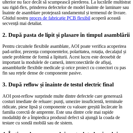
ulterior nu face decât să scumpească pierderea. La lucrările multistrat
sau rigid-flex, prinderea defectelor de model înainte de laminare sau
înainte de asamblare protejează randamentul și termenul de livrare.
Ghidul nostru
proces de fabricație PCB flexibil
acoperă această
secvență mai detaliat.
2. După pasta de lipit și plasare în timpul asamblării
Pentru circuitele flexibile asamblate, AOI poate verifica acoperirea
pad-urilor, prezența componentelor, polaritatea, rotația, decalajul și
unele probleme de formă a lipiturii. Acest lucru este deosebit de
important la modulele de cameră, interconectările de afișaj,
ansamblurile flexibile medicale și orice proiect cu conectori cu pas
fin sau rețele dense de componente pasive.
3. După reflow și înainte de testul electric final
AOI post-reflow surprinde multe dintre defectele care generează
costuri imediate de reluare: punți, umezire insuficientă, terminale
ridicate, piese lipsă și componente cu valoare greșită încărcate în
familia corectă de amprente. Este una dintre cele mai rapide
modalități de a împiedica produsul defect să ajungă la coada de
testare cu sondă mobilă sau de sistem.