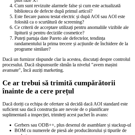
plus raze X?
Cum sunt revizuite alarmele false și cum este actualizată
biblioteca de defecte după primul articol?
Este fiecare panou testat electric și după AOI sau AOI este
folosită ca o scurtătură de screening?
Ce criterii de acceptare utilizați pentru anomaliile vizibile ale
lipiturii și pentru deciziile cosmetice?
Puteți partaja date Pareto ale defectelor, tendința
randamentului la prima trecere și acțiunile de închidere de la
programe similare?
Dacă un furnizor răspunde clar la acestea, discutați despre controlul
procesului. Dacă răspunsurile rămân la nivelul "avem mașini
avansate", încă auziți marketing.
Ce ar trebui să trimită cumpărătorii
înainte de a cere prețul
Dacă doriți ca echipa de ofertare să decidă dacă AOI standard este
suficient sau dacă construcția are nevoie de o planificare
suplimentară a inspecției, trimiteți acest pachet în avans:
Gerbers sau ODB++, plus desenul de asamblare și stackup-ul
BOM cu numerele de piesă ale producătorului și tipurile de