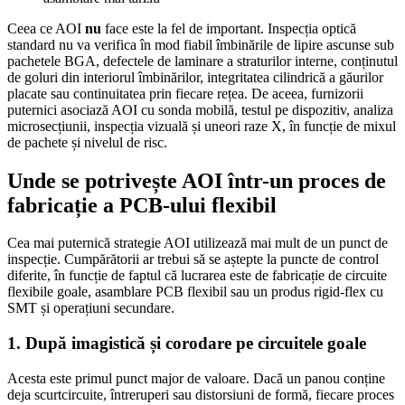
Ceea ce AOI
nu
face este la fel de important. Inspecția optică
standard nu va verifica în mod fiabil îmbinările de lipire ascunse sub
pachetele BGA, defectele de laminare a straturilor interne, conținutul
de goluri din interiorul îmbinărilor, integritatea cilindrică a găurilor
placate sau continuitatea prin fiecare rețea. De aceea, furnizorii
puternici asociază AOI cu sonda mobilă, testul pe dispozitiv, analiza
microsecțiunii, inspecția vizuală și uneori raze X, în funcție de mixul
de pachete și nivelul de risc.
Unde se potrivește AOI într-un proces de
fabricație a PCB-ului flexibil
Cea mai puternică strategie AOI utilizează mai mult de un punct de
inspecție. Cumpărătorii ar trebui să se aștepte la puncte de control
diferite, în funcție de faptul că lucrarea este de fabricație de circuite
flexibile goale, asamblare PCB flexibil sau un produs rigid-flex cu
SMT și operațiuni secundare.
1. După imagistică și corodare pe circuitele goale
Acesta este primul punct major de valoare. Dacă un panou conține
deja scurtcircuite, întreruperi sau distorsiuni de formă, fiecare proces