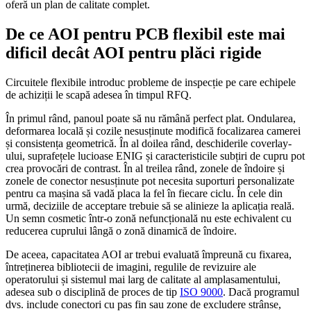
oferă un plan de calitate complet.
De ce AOI pentru PCB flexibil este mai
dificil decât AOI pentru plăci rigide
Circuitele flexibile introduc probleme de inspecție pe care echipele
de achiziții le scapă adesea în timpul RFQ.
În primul rând, panoul poate să nu rămână perfect plat. Ondularea,
deformarea locală și cozile nesusținute modifică focalizarea camerei
și consistența geometrică. În al doilea rând, deschiderile coverlay-
ului, suprafețele lucioase ENIG și caracteristicile subțiri de cupru pot
crea provocări de contrast. În al treilea rând, zonele de îndoire și
zonele de conector nesusținute pot necesita suporturi personalizate
pentru ca mașina să vadă placa la fel în fiecare ciclu. În cele din
urmă, deciziile de acceptare trebuie să se alinieze la aplicația reală.
Un semn cosmetic într-o zonă nefuncțională nu este echivalent cu
reducerea cuprului lângă o zonă dinamică de îndoire.
De aceea, capacitatea AOI ar trebui evaluată împreună cu fixarea,
întreținerea bibliotecii de imagini, regulile de revizuire ale
operatorului și sistemul mai larg de calitate al amplasamentului,
adesea sub o disciplină de proces de tip
ISO 9000
. Dacă programul
dvs. include conectori cu pas fin sau zone de excludere strânse,