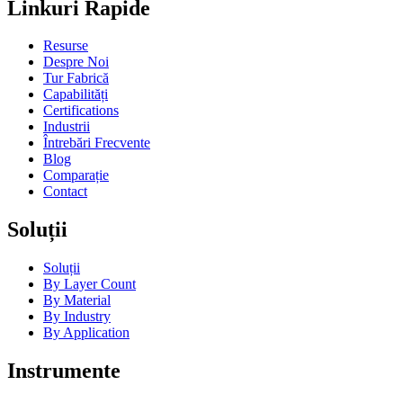
Linkuri Rapide
Resurse
Despre Noi
Tur Fabrică
Capabilități
Certifications
Industrii
Întrebări Frecvente
Blog
Comparație
Contact
Soluții
Soluții
By Layer Count
By Material
By Industry
By Application
Instrumente