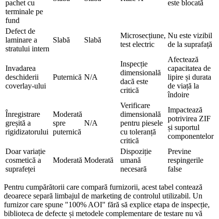
pachet cu
este blocată
terminale pe
fund
Defect de
Microsecțiune,
Nu este vizibil
laminare a
Slabă
Slabă
test electric
de la suprafață
stratului intern
Afectează
Inspecție
Invadarea
capacitatea de
dimensională
deschiderii
Puternică
N/A
lipire și durata
dacă este
coverlay-ului
de viață la
critică
îndoire
Verificare
Impactează
Înregistrare
Moderată
dimensională
potrivirea ZIF
greșită a
spre
N/A
pentru piesele
și suportul
rigidizatorului
puternică
cu toleranță
componentelor
critică
Doar variație
Dispoziție
Previne
cosmetică a
Moderată
Moderată
umană
respingerile
suprafeței
necesară
false
Pentru cumpărătorii care compară furnizorii, acest tabel contează
deoarece separă limbajul de marketing de controlul utilizabil. Un
furnizor care spune "100% AOI" fără să explice etapa de inspecție,
biblioteca de defecte și metodele complementare de testare nu vă