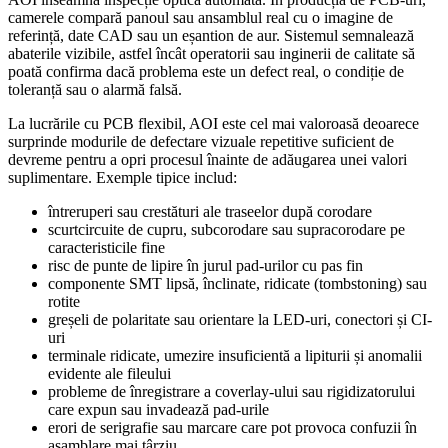
camerele compară panoul sau ansamblul real cu o imagine de
referință, date CAD sau un eșantion de aur. Sistemul semnalează
abaterile vizibile, astfel încât operatorii sau inginerii de calitate să
poată confirma dacă problema este un defect real, o condiție de
toleranță sau o alarmă falsă.
La lucrările cu PCB flexibil, AOI este cel mai valoroasă deoarece
surprinde modurile de defectare vizuale repetitive suficient de
devreme pentru a opri procesul înainte de adăugarea unei valori
suplimentare. Exemple tipice includ:
întreruperi sau crestături ale traseelor după corodare
scurtcircuite de cupru, subcorodare sau supracorodare pe
caracteristicile fine
risc de punte de lipire în jurul pad-urilor cu pas fin
componente SMT lipsă, înclinate, ridicate (tombstoning) sau
rotite
greșeli de polaritate sau orientare la LED-uri, conectori și CI-
uri
terminale ridicate, umezire insuficientă a lipiturii și anomalii
evidente ale fileului
probleme de înregistrare a coverlay-ului sau rigidizatorului
care expun sau invadează pad-urile
erori de serigrafie sau marcare care pot provoca confuzii în
asamblare mai târziu