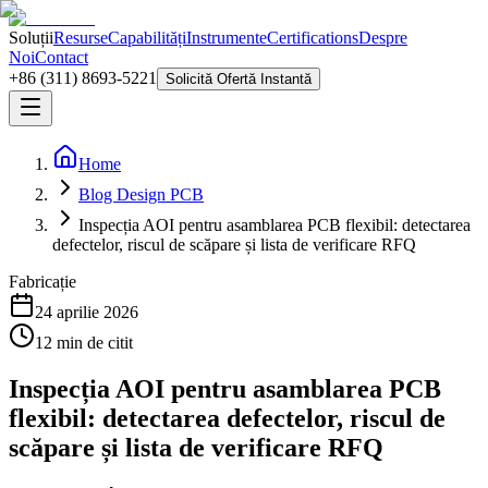
Soluții
Resurse
Capabilități
Instrumente
Certifications
Despre
Noi
Contact
+86 (311) 8693-5221
Solicită Ofertă Instantă
Home
Blog Design PCB
Inspecția AOI pentru asamblarea PCB flexibil: detectarea
defectelor, riscul de scăpare și lista de verificare RFQ
Fabricație
24 aprilie 2026
12
min de citit
Inspecția AOI pentru asamblarea PCB
flexibil: detectarea defectelor, riscul de
scăpare și lista de verificare RFQ