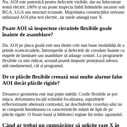
Nu. AOI este puternică pentru defectele vizibile, dar nu înlocuiește
testul electric 100% și nu poate inspecta fiabil îmbinările ascunse sub
BGA, LGA sau structuri ecranate. Majoritatea construcțiilor serioase
utilizează AOI plus test electric, iar unele adaugă raze X.
Poate AOI să inspecteze circuitele flexibile goale
înainte de asamblare?
Da. AOI pe placa goală este una dintre cele mai bune modalități de a
prinde scurtcircuitele, întreruperile și defectele de corodare înainte ca
etapele de laminare sau asamblare să adauge costuri. La programele
flexibile cu mix ridicat, această poartă timpurie protejează adesea
atât randamentul, cât și programul.
De ce plăcile flexibile creează mai multe alarme false
AOI decât plăcile rigide?
Deoarece geometria este mai puțin stabilă. Cozile flexibile se pot
mișca, deformarea locală schimbă focalizarea, suprafețele
reflectorizante alterează contrastul, iar deschiderile coverlay-ului nu
se comportă întotdeauna ca caracteristicile măștii de lipit de pe
plăcile rigide. O fixare bună și biblioteci reglate fin reduc zgomotul.
Când ar trebui un cumpărător să solicite raze X în