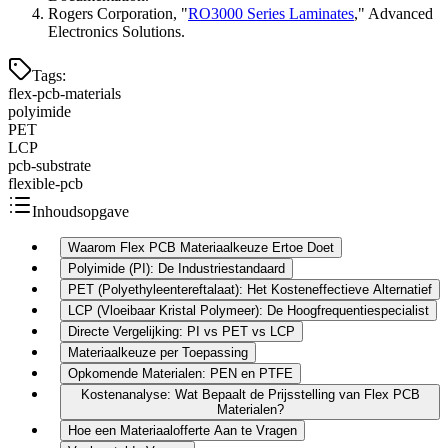
Rogers Corporation, "
RO3000 Series Laminates
," Advanced
Electronics Solutions.
Tags
:
flex-pcb-materials
polyimide
PET
LCP
pcb-substrate
flexible-pcb
Inhoudsopgave
Waarom Flex PCB Materiaalkeuze Ertoe Doet
Polyimide (PI): De Industriestandaard
PET (Polyethyleentereftalaat): Het Kosteneffectieve Alternatief
LCP (Vloeibaar Kristal Polymeer): De Hoogfrequentiespecialist
Directe Vergelijking: PI vs PET vs LCP
Materiaalkeuze per Toepassing
Opkomende Materialen: PEN en PTFE
Kostenanalyse: Wat Bepaalt de Prijsstelling van Flex PCB
Materialen?
Hoe een Materiaalofferte Aan te Vragen