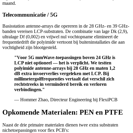
maand.
Telecommunicatie / 5G
Basisstation antenne-arrays die opereren in de 28 GHz- en 39 GHz-
banden vereisen LCP-substraten. De combinatie van lage Dk (2,9),
ultralage Df (0,002) en vrijwel nul vochtopname elimineert de
frequentiedrift die polyimide vertoont bij buiteninstallaties die aan
vochtigheid zijn blootgesteld.
"Voor 5G mmWave-toepassingen boven 24 GHz is
LCP niet optioneel — het is verplicht. We testten
polyimide antenne-arrays bij 28 GHz en maten 1,2
dB extra invoerverlies vergeleken met LCP. Bij
millimetergolffrequenties vertaalt dat verschil zich
rechtstreeks in verminderd bereik en verloren
verbindingen."
— Hommer Zhao, Directeur Engineering bij FlexiPCB
Opkomende Materialen: PEN en PTFE
Naast de drie primaire materialen dienen twee extra substraten
nichetoepassingen voor flex PCB's: