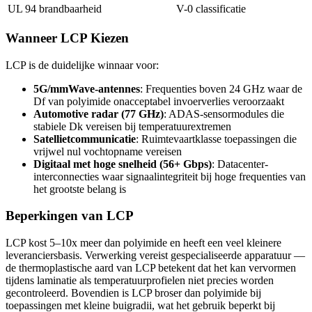
UL 94 brandbaarheid
V-0 classificatie
Wanneer LCP Kiezen
LCP is de duidelijke winnaar voor:
5G/mmWave-antennes
: Frequenties boven 24 GHz waar de
Df van polyimide onacceptabel invoerverlies veroorzaakt
Automotive radar (77 GHz)
: ADAS-sensormodules die
stabiele Dk vereisen bij temperatuurextremen
Satellietcommunicatie
: Ruimtevaartklasse toepassingen die
vrijwel nul vochtopname vereisen
Digitaal met hoge snelheid (56+ Gbps)
: Datacenter-
interconnecties waar signaalintegriteit bij hoge frequenties van
het grootste belang is
Beperkingen van LCP
LCP kost 5–10x meer dan polyimide en heeft een veel kleinere
leveranciersbasis. Verwerking vereist gespecialiseerde apparatuur —
de thermoplastische aard van LCP betekent dat het kan vervormen
tijdens laminatie als temperatuurprofielen niet precies worden
gecontroleerd. Bovendien is LCP broser dan polyimide bij
toepassingen met kleine buigradii, wat het gebruik beperkt bij