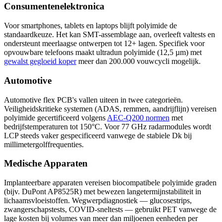
Consumentenelektronica
Voor smartphones, tablets en laptops blijft polyimide de
standaardkeuze. Het kan SMT-assemblage aan, overleeft valtests en
ondersteunt meerlaagse ontwerpen tot 12+ lagen. Specifiek voor
opvouwbare telefoons maakt ultradun polyimide (12,5 µm) met
gewalst gegloeid koper
meer dan 200.000 vouwcycli mogelijk.
Automotive
Automotive flex PCB's vallen uiteen in twee categorieën.
Veiligheidskritieke systemen (ADAS, remmen, aandrijflijn) vereisen
polyimide gecertificeerd volgens
AEC-Q200 normen
met
bedrijfstemperaturen tot 150°C. Voor 77 GHz radarmodules wordt
LCP steeds vaker gespecificeerd vanwege de stabiele Dk bij
millimetergolffrequenties.
Medische Apparaten
Implanteerbare apparaten vereisen biocompatibele polyimide graden
(bijv. DuPont AP8525R) met bewezen langetermijnstabiliteit in
lichaamsvloeistoffen. Wegwerpdiagnostiek — glucosestrips,
zwangerschapstests, COVID-sneltests — gebruikt PET vanwege de
lage kosten bij volumes van meer dan miljoenen eenheden per