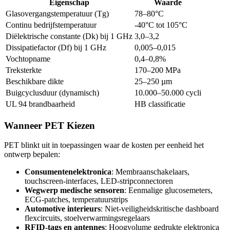
Eigenschap
Waarde
Glasovergangstemperatuur (Tg)
78–80°C
Continu bedrijfstemperatuur
-40°C tot 105°C
Diëlektrische constante (Dk) bij 1 GHz
3,0–3,2
Dissipatiefactor (Df) bij 1 GHz
0,005–0,015
Vochtopname
0,4–0,8%
Treksterkte
170–200 MPa
Beschikbare dikte
25–250 µm
Buigcyclusduur (dynamisch)
10.000–50.000 cycli
UL 94 brandbaarheid
HB classificatie
Wanneer PET Kiezen
PET blinkt uit in toepassingen waar de kosten per eenheid het
ontwerp bepalen:
Consumentenelektronica
: Membraanschakelaars,
touchscreen-interfaces, LED-stripconnectoren
Wegwerp medische sensoren
: Eenmalige glucosemeters,
ECG-patches, temperatuurstrips
Automotive interieurs
: Niet-veiligheidskritische dashboard
flexcircuits, stoelverwarmingsregelaars
RFID-tags en antennes
: Hoogvolume gedrukte elektronica