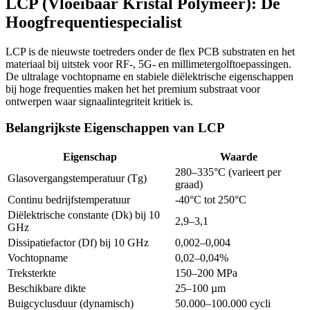
LCP (Vloeibaar Kristal Polymeer): De
Hoogfrequentiespecialist
LCP is de nieuwste toetreders onder de flex PCB substraten en het
materiaal bij uitstek voor RF-, 5G- en millimetergolftoepassingen.
De ultralage vochtopname en stabiele diëlektrische eigenschappen
bij hoge frequenties maken het het premium substraat voor
ontwerpen waar signaalintegriteit kritiek is.
Belangrijkste Eigenschappen van LCP
Eigenschap
Waarde
280–335°C (varieert per
Glasovergangstemperatuur (Tg)
graad)
Continu bedrijfstemperatuur
-40°C tot 250°C
Diëlektrische constante (Dk) bij 10
2,9–3,1
GHz
Dissipatiefactor (Df) bij 10 GHz
0,002–0,004
Vochtopname
0,02–0,04%
Treksterkte
150–200 MPa
Beschikbare dikte
25–100 µm
Buigcyclusduur (dynamisch)
50.000–100.000 cycli