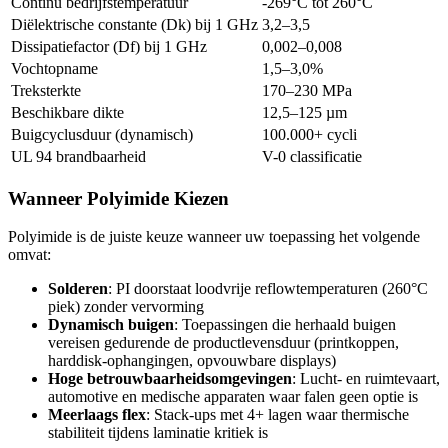
Continu bedrijfstemperatuur
-269°C tot 260°C
Diëlektrische constante (Dk) bij 1 GHz
3,2–3,5
Dissipatiefactor (Df) bij 1 GHz
0,002–0,008
Vochtopname
1,5–3,0%
Treksterkte
170–230 MPa
Beschikbare dikte
12,5–125 µm
Buigcyclusduur (dynamisch)
100.000+ cycli
UL 94 brandbaarheid
V-0 classificatie
Wanneer Polyimide Kiezen
Polyimide is de juiste keuze wanneer uw toepassing het volgende
omvat:
Solderen
: PI doorstaat loodvrije reflowtemperaturen (260°C
piek) zonder vervorming
Dynamisch buigen
: Toepassingen die herhaald buigen
vereisen gedurende de productlevensduur (printkoppen,
harddisk-ophangingen, opvouwbare displays)
Hoge betrouwbaarheidsomgevingen
: Lucht- en ruimtevaart,
automotive en medische apparaten waar falen geen optie is
Meerlaags flex
: Stack-ups met 4+ lagen waar thermische
stabiliteit tijdens laminatie kritiek is