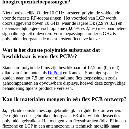
hoogfrequentietoepassingen?
Niet noodzakelijk. Onder 10 GHz presteert polyimide voldoende
voor de meeste RF-toepassingen. Het voordeel van LCP wordt
doorslaggevend boven 10 GHz, waar de lagere Dk (2,9 vs 3,3) en
de aanzienlijk lagere vochtopname (0,04% vs 2,5%) meetbaar betere
signaalintegriteit opleveren. Voor toepassingen onder 6 GHz is
polyimide doorgaans de meest kosteneffectieve keuze.
Wat is het dunste polyimide substraat dat
beschikbaar is voor flex PCB's?
Standaard polyimide films zijn beschikbaar tot 12,5 µm (0,5 mil)
dikte van fabrikanten als
DuPont
en Kaneka. Sommige speciale
graden gaan tot 7,5 µm voor ultradunne flex toepassingen zoals
gehoorapparaten en opvouwbare displays, hoewel deze zorgvuldige
behandeling tijdens productie vereisen.
Kan ik materialen mengen in één flex PCB ontwerp?
Ja, hybride constructies zijn gebruikelijk in rigide-flex ontwerpen.
De rigide secties gebruiken doorgaans FR-4 terwijl de flexsecties
polyimide gebruiken. Het mengen van flexsubstraten (bijv. PI in een
flexzone en LCP in een antennezone) is technisch mogelijk maar