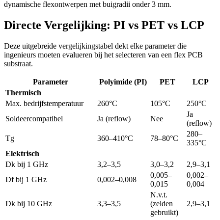
dynamische flexontwerpen met buigradii onder 3 mm.
Directe Vergelijking: PI vs PET vs LCP
Deze uitgebreide vergelijkingstabel dekt elke parameter die
ingenieurs moeten evalueren bij het selecteren van een flex PCB
substraat.
Parameter
Polyimide (PI)
PET
LCP
Thermisch
Max. bedrijfstemperatuur
260°C
105°C
250°C
Ja
Soldeercompatibel
Ja (reflow)
Nee
(reflow)
280–
Tg
360–410°C
78–80°C
335°C
Elektrisch
Dk bij 1 GHz
3,2–3,5
3,0–3,2
2,9–3,1
0,005–
0,002–
Df bij 1 GHz
0,002–0,008
0,015
0,004
N.v.t.
Dk bij 10 GHz
3,3–3,5
(zelden
2,9–3,1
gebruikt)