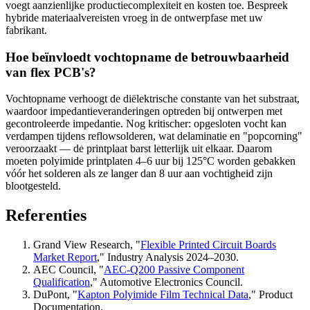
voegt aanzienlijke productiecomplexiteit en kosten toe. Bespreek
hybride materiaalvereisten vroeg in de ontwerpfase met uw
fabrikant.
Hoe beïnvloedt vochtopname de betrouwbaarheid
van flex PCB's?
Vochtopname verhoogt de diëlektrische constante van het substraat,
waardoor impedantieveranderingen optreden bij ontwerpen met
gecontroleerde impedantie. Nog kritischer: opgesloten vocht kan
verdampen tijdens reflowsolderen, wat delaminatie en "popcorning"
veroorzaakt — de printplaat barst letterlijk uit elkaar. Daarom
moeten polyimide printplaten 4–6 uur bij 125°C worden gebakken
vóór het solderen als ze langer dan 8 uur aan vochtigheid zijn
blootgesteld.
Referenties
Grand View Research, "
Flexible Printed Circuit Boards
Market Report
," Industry Analysis 2024–2030.
AEC Council, "
AEC-Q200 Passive Component
Qualification
," Automotive Electronics Council.
DuPont, "
Kapton Polyimide Film Technical Data
," Product
Documentation.