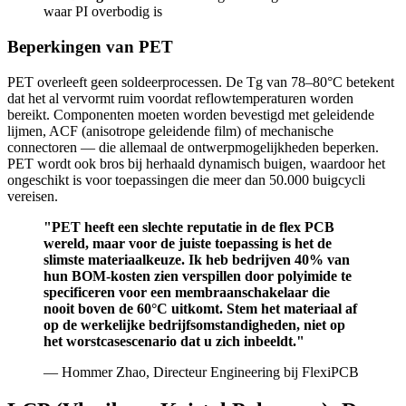
waar PI overbodig is
Beperkingen van PET
PET overleeft geen soldeerprocessen. De Tg van 78–80°C betekent
dat het al vervormt ruim voordat reflowtemperaturen worden
bereikt. Componenten moeten worden bevestigd met geleidende
lijmen, ACF (anisotrope geleidende film) of mechanische
connectoren — die allemaal de ontwerpmogelijkheden beperken.
PET wordt ook bros bij herhaald dynamisch buigen, waardoor het
ongeschikt is voor toepassingen die meer dan 50.000 buigcycli
vereisen.
"PET heeft een slechte reputatie in de flex PCB
wereld, maar voor de juiste toepassing is het de
slimste materiaalkeuze. Ik heb bedrijven 40% van
hun BOM-kosten zien verspillen door polyimide te
specificeren voor een membraanschakelaar die
nooit boven de 60°C uitkomt. Stem het materiaal af
op de werkelijke bedrijfsomstandigheden, niet op
het worstcasescenario dat u zich inbeeldt."
— Hommer Zhao, Directeur Engineering bij FlexiPCB