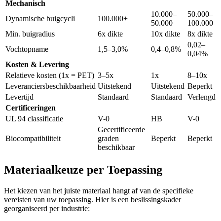
Mechanisch
10.000–
50.000–
Dynamische buigcycli
100.000+
50.000
100.000
Min. buigradius
6x dikte
10x dikte
8x dikte
0,02–
Vochtopname
1,5–3,0%
0,4–0,8%
0,04%
Kosten & Levering
Relatieve kosten (1x = PET)
3–5x
1x
8–10x
Leveranciersbeschikbaarheid
Uitstekend
Uitstekend
Beperkt
Levertijd
Standaard
Standaard
Verlengd
Certificeringen
UL 94 classificatie
V-0
HB
V-0
Gecertificeerde
Biocompatibiliteit
graden
Beperkt
Beperkt
beschikbaar
Materiaalkeuze per Toepassing
Het kiezen van het juiste materiaal hangt af van de specifieke
vereisten van uw toepassing. Hier is een beslissingskader
georganiseerd per industrie: