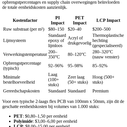
opbrengstpercentages en supply chain overwegingen beïnvloeden
de totale eenheidskosten aanzienlijk.
PI
PET
Kostenfactor
LCP Impact
Impact
Impact
Ruw substraat (per m²)
$80–150
$20–40
$200–500
Standaard
Thermoplastische
Acryl of
Lijmsysteem
epoxy of
hechting
drukgevoelig
lijmloos
(gespecialiseerd)
200–
280–320°C
Verwerkingstemperatuur
80–120°C
350°C
(nauw venster)
Opbrengstpercentage
92–96%
95–98%
85–92%
(typisch)
Laag
Minimale
Zeer laag
Hoog (500+
(100+
bestelhoeveelheid
(50+ stuks)
stuks)
stuks)
Gereedschapskosten
Standaard
Standaard
Premium
Voor een typische 2-laags flex PCB van 100mm x 50mm, zijn dit de
geschatte eenheidskosten bij volumes van 1.000 stuks:
PET
: $0,80–1,50 per eenheid
Polyimide
: $3,00–6,00 per eenheid
LCP
: $8,00–15,00 per eenheid