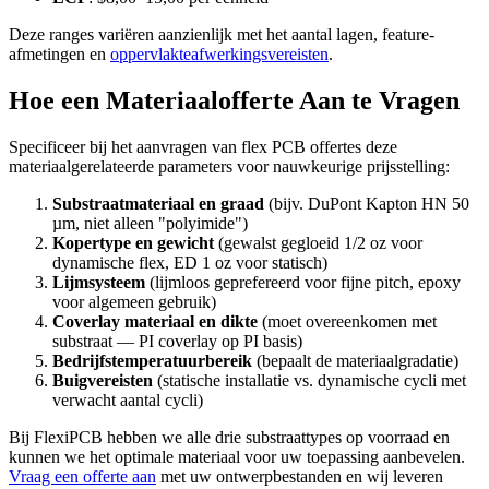
Deze ranges variëren aanzienlijk met het aantal lagen, feature-
afmetingen en
oppervlakteafwerkingsvereisten
.
Hoe een Materiaalofferte Aan te Vragen
Specificeer bij het aanvragen van flex PCB offertes deze
materiaalgerelateerde parameters voor nauwkeurige prijsstelling:
Substraatmateriaal en graad
(bijv. DuPont Kapton HN 50
µm, niet alleen "polyimide")
Kopertype en gewicht
(gewalst gegloeid 1/2 oz voor
dynamische flex, ED 1 oz voor statisch)
Lijmsysteem
(lijmloos geprefereerd voor fijne pitch, epoxy
voor algemeen gebruik)
Coverlay materiaal en dikte
(moet overeenkomen met
substraat — PI coverlay op PI basis)
Bedrijfstemperatuurbereik
(bepaalt de materiaalgradatie)
Buigvereisten
(statische installatie vs. dynamische cycli met
verwacht aantal cycli)
Bij FlexiPCB hebben we alle drie substraattypes op voorraad en
kunnen we het optimale materiaal voor uw toepassing aanbevelen.
Vraag een offerte aan
met uw ontwerpbestanden en wij leveren