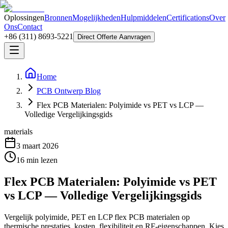
Oplossingen
Bronnen
Mogelijkheden
Hulpmiddelen
Certifications
Over
Ons
Contact
+86 (311) 8693-5221
Direct Offerte Aanvragen
Home
PCB Ontwerp Blog
Flex PCB Materialen: Polyimide vs PET vs LCP —
Volledige Vergelijkingsgids
materials
3 maart 2026
16
min lezen
Flex PCB Materialen: Polyimide vs PET
vs LCP — Volledige Vergelijkingsgids
Vergelijk polyimide, PET en LCP flex PCB materialen op
thermische prestaties, kosten, flexibiliteit en RF-eigenschappen. Kies