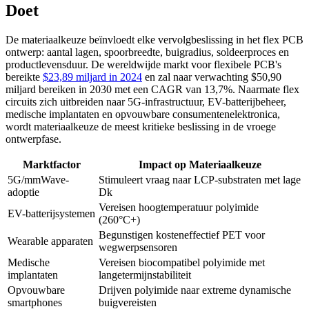
Doet
De materiaalkeuze beïnvloedt elke vervolgbeslissing in het flex PCB
ontwerp: aantal lagen, spoorbreedte, buigradius, soldeerproces en
productlevensduur. De wereldwijde markt voor flexibele PCB's
bereikte
$23,89 miljard in 2024
en zal naar verwachting $50,90
miljard bereiken in 2030 met een CAGR van 13,7%. Naarmate flex
circuits zich uitbreiden naar 5G-infrastructuur, EV-batterijbeheer,
medische implantaten en opvouwbare consumentenelektronica,
wordt materiaalkeuze de meest kritieke beslissing in de vroege
ontwerpfase.
Marktfactor
Impact op Materiaalkeuze
5G/mmWave-
Stimuleert vraag naar LCP-substraten met lage
adoptie
Dk
Vereisen hoogtemperatuur polyimide
EV-batterijsystemen
(260°C+)
Begunstigen kosteneffectief PET voor
Wearable apparaten
wegwerpsensoren
Medische
Vereisen biocompatibel polyimide met
implantaten
langetermijnstabiliteit
Opvouwbare
Drijven polyimide naar extreme dynamische
smartphones
buigvereisten