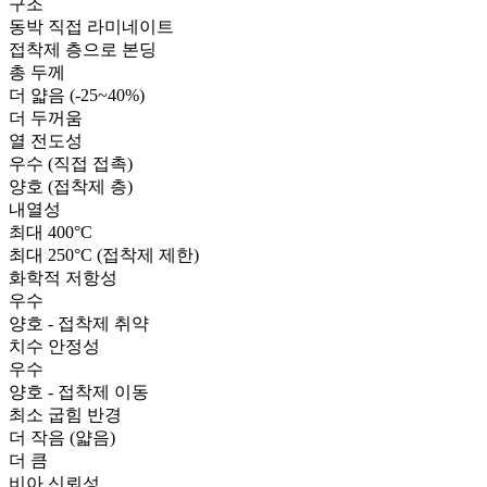
구조
동박 직접 라미네이트
접착제 층으로 본딩
총 두께
더 얇음 (-25~40%)
더 두꺼움
열 전도성
우수 (직접 접촉)
양호 (접착제 층)
내열성
최대 400°C
최대 250°C (접착제 제한)
화학적 저항성
우수
양호 - 접착제 취약
치수 안정성
우수
양호 - 접착제 이동
최소 굽힘 반경
더 작음 (얇음)
더 큼
비아 신뢰성