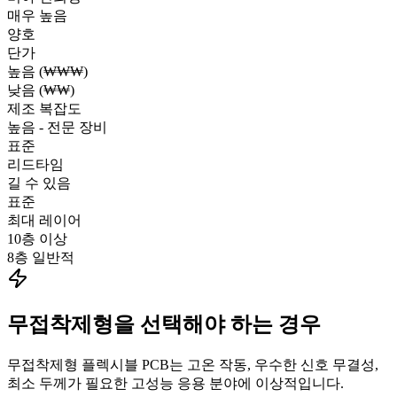
매우 높음
양호
단가
높음 (₩₩₩)
낮음 (₩₩)
제조 복잡도
높음 - 전문 장비
표준
리드타임
길 수 있음
표준
최대 레이어
10층 이상
8층 일반적
무접착제형을 선택해야 하는 경우
무접착제형 플렉시블 PCB는 고온 작동, 우수한 신호 무결성,
최소 두께가 필요한 고성능 응용 분야에 이상적입니다.