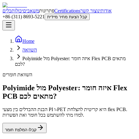
אודותינו
צור קשר
Certifications
פתרונות
משאבים
יכולות
כלים
+86 (311) 8693-5221
קבל הצעת מחיר מיידית
Home
השוואה
Polyimide מול Polyester: איזה חומר Flex PCB מתאים
לכם?
השוואת חומרים
Polyimide מול Polyester: איזה חומר Flex
PCB מתאים לכם?
הבנת ההבדלים בין מצעי PI ו-PET היא קריטית להצלחת flex PCB.
למדו מתי להשתמש בכל חומר ואת הפשרות.
קבלו המלצת חומר