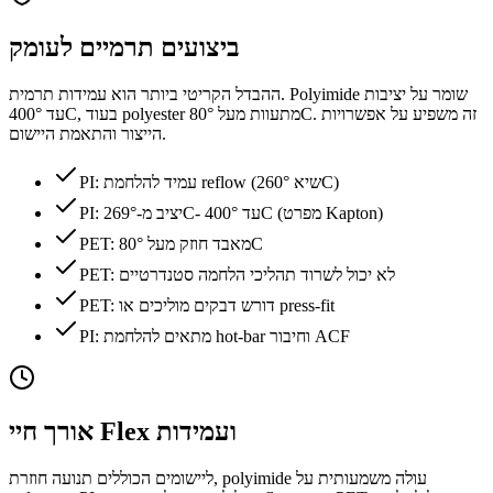
ביצועים תרמיים לעומק
ההבדל הקריטי ביותר הוא עמידות תרמית. Polyimide שומר על יציבות
עד 400°C, בעוד polyester מתעוות מעל 80°C. זה משפיע על אפשרויות
הייצור והתאמת היישום.
PI: עמיד להלחמת reflow (שיא 260°C)
PI: יציב מ-269°C- עד 400°C (מפרט Kapton)
PET: מאבד חוזק מעל 80°C
PET: לא יכול לשרוד תהליכי הלחמה סטנדרטיים
PET: דורש דבקים מוליכים או press-fit
PI: מתאים להלחמת hot-bar וחיבור ACF
אורך חיי Flex ועמידות
ליישומים הכוללים תנועה חוזרת, polyimide עולה משמעותית על