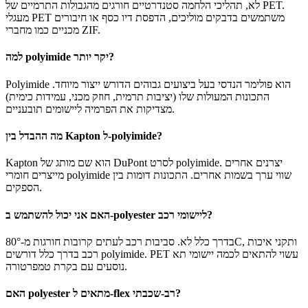
לא, תהליכי הלחמה סטנדרטיים חורגים מהגבולות התרמיים של PET.
מעגלי PET משתמשים בדבקים מוליכים, הדפסת דיו כסף או חיבורים
מכניים כמו מחברי ZIF.
למה polyimide יקר יותר?
Polyimide הוא פולימר הנדסי בעל ביצועים גבוהים הדורש ייצור מיוחד.
התכונות המעולות שלו (יציבות תרמית, חוזק מכני, עמידות כימית)
מצדיקות את הפרמיה ליישומים תובעניים.
מה ההבדל בין Kapton ל-polyimide?
Kapton הוא שם מותג של DuPont לסרט polyimide. יצרנים אחרים
מייצרים חומרי polyimide שווי ערך בשמות אחרים. התכונות דומות בין
הספקים.
האם אני יכול להשתמש ב-polyester ליישומי רכב?
בדרך כלל לא. סביבות רכב לעתים קרובות חורגות מ-80°C, ותקני איכות
רכב בדרך כלל דורשים polyimide. PET עשוי להתאים לכמה יישומי תא
נוסעים עם בקרת טמפרטורה.
האם polyester מתאים ל-flex רב-שכבתי?