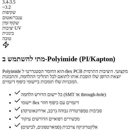
3.4-3.5
~3.2
שקיפות
ענבר/אטום
שקוף זמין
יציבות UV
בינונית
טובה
מתי להשתמש ב-Polyimide (PI/Kapton)
Polyimide הוא החומר הסטנדרטי ל-flex PCB מקצועי. היציבות התרמית
יוצאת הדופן שלו הופכת אותו לתואם לכל תהליכי ההלחמה, והתכונות
המכניות שלו תומכות ביישומי כיפוף דינמיים.
כל יישום הדורש הלחמה (SMT או through-hole)
יישומי flex דינמיים עם כיפוף חוזר
סביבות טמפרטורה גבוהה (רכב, אוירונאוטיקה)
מכשירים רפואיים הדורשים עיקור
אלקטרוניקה צרכנית (סמארטפונים, לבישים)