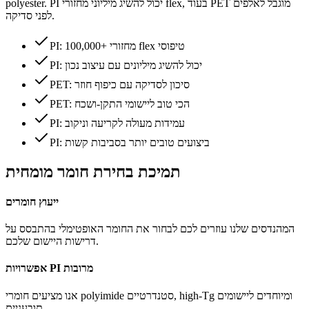
polyester. PI יכול להשיג מיליוני מחזורי flex, בעוד PET מוגבל לאלפים
לפני סדיקה.
PI: 100,000+ מחזורי flex טיפוסי
PI: יכול להשיג מיליונים עם עיצוב נכון
PET: סיכון לסדיקה עם כיפוף חוזר
PET: הכי טוב ליישומי התקן-ושכח
PI: עמידות מעולה לקריעה וניקוב
PI: ביצועים טובים יותר בסביבות קשות
תמיכת בחירת חומר מומחית
ייעוץ חומרים
המהנדסים שלנו עוזרים לכם לבחור את החומר האופטימלי בהתבסס על
דרישות היישום שלכם.
אפשרויות PI מרובות
אנו מציעים חומרי polyimide סטנדרטיים, high-Tg ומיוחדים ליישומים
תובעניים.