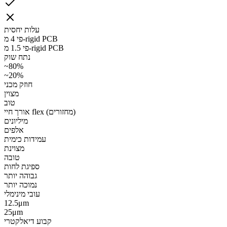
עלות יחסית
פי 4 מ-rigid PCB
פי 1.5 מ-rigid PCB
נתח שוק
~80%
~20%
חוזק מכני
מצוין
טוב
אורך חיי flex (מחזורים)
מיליונים
אלפים
עמידות כימית
מצוינת
טובה
ספיגת לחות
גבוהה יותר
נמוכה יותר
עובי מינימלי
12.5μm
25μm
קבוע דיאלקטרי