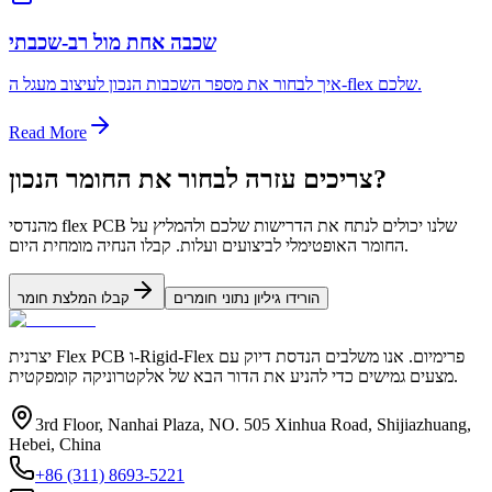
שכבה אחת מול רב-שכבתי
איך לבחור את מספר השכבות הנכון לעיצוב מעגל ה-flex שלכם.
Read More
צריכים עזרה לבחור את החומר הנכון?
מהנדסי flex PCB שלנו יכולים לנתח את הדרישות שלכם ולהמליץ על
החומר האופטימלי לביצועים ועלות. קבלו הנחיה מומחית היום.
הורידו גיליון נתוני חומרים
קבלו המלצת חומר
יצרנית Flex PCB ו-Rigid-Flex פרימיום. אנו משלבים הנדסת דיוק עם
מצעים גמישים כדי להניע את הדור הבא של אלקטרוניקה קומפקטית.
3rd Floor, Nanhai Plaza, NO. 505 Xinhua Road, Shijiazhuang,
Hebei, China
+86 (311) 8693-5221