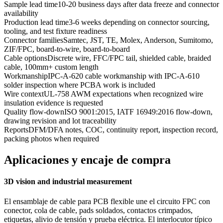
Sample lead time
10-20 business days after data freeze and connector
availability
Production lead time
3-6 weeks depending on connector sourcing,
tooling, and test fixture readiness
Connector families
Samtec, JST, TE, Molex, Anderson, Sumitomo,
ZIF/FPC, board-to-wire, board-to-board
Cable options
Discrete wire, FFC/FPC tail, shielded cable, braided
cable, 100mm+ custom length
Workmanship
IPC-A-620 cable workmanship with IPC-A-610
solder inspection where PCBA work is included
Wire context
UL-758 AWM expectations when recognized wire
insulation evidence is requested
Quality flow-down
ISO 9001:2015, IATF 16949:2016 flow-down,
drawing revision and lot traceability
Reports
DFM/DFA notes, COC, continuity report, inspection record,
packing photos when required
Aplicaciones y encaje de compra
3D vision and industrial measurement
El ensamblaje de cable para PCB flexible une el circuito FPC con
conector, cola de cable, pads soldados, contactos crimpados,
etiquetas, alivio de tensión y prueba eléctrica. El interlocutor típico