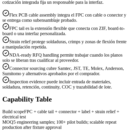
cotización integrada fija un responsable para la interfaz.
Flex PCB cable assembly integra el FPC con cable o conector y
se entrega como subensamblaje probado.
FPC tail es la extensión flexible que conecta con ZIF, board-to-
board o una interfaz personalizada.
Strain relief protege soldaduras, crimps y zonas de flexión frente
a manipulación repetida.
NDA-ready RFQ handling permite trabajar cuando los planos
solo se liberan tras cualificar al proveedor.
Connector sourcing cubre Samtec, JST, TE, Molex, Anderson,
Sumitomo y alternativos aprobados por el comprador.
Inspection evidence puede incluir entrada de materiales,
soldadura, retención, continuity, COC y trazabilidad de lote.
Capability Table
Build scope
FPC + cable tail + connector + label + strain relief +
electrical test
MOQ
5 engineering samples; 100+ pilot builds; scalable repeat
production after fixture approval