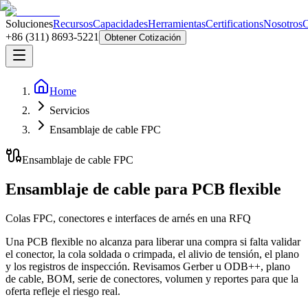
Soluciones
Recursos
Capacidades
Herramientas
Certifications
Nosotros
C
+86 (311) 8693-5221
Obtener Cotización
Home
Servicios
Ensamblaje de cable FPC
Ensamblaje de cable FPC
Ensamblaje de cable para PCB flexible
Colas FPC, conectores e interfaces de arnés en una RFQ
Una PCB flexible no alcanza para liberar una compra si falta validar
el conector, la cola soldada o crimpada, el alivio de tensión, el plano
y los registros de inspección. Revisamos Gerber u ODB++, plano
de cable, BOM, serie de conectores, volumen y reportes para que la
oferta refleje el riesgo real.