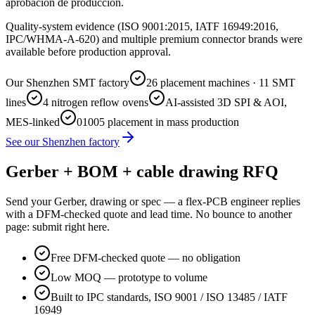
aprobación de producción.
Quality-system evidence (ISO 9001:2015, IATF 16949:2016,
IPC/WHMA-A-620) and multiple premium connector brands were
available before production approval.
Our Shenzhen SMT factory
26 placement machines · 11 SMT
lines
4 nitrogen reflow ovens
AI-assisted 3D SPI & AOI,
MES-linked
01005 placement in mass production
See our Shenzhen factory
Gerber + BOM + cable drawing RFQ
Send your Gerber, drawing or spec — a flex-PCB engineer replies
with a DFM-checked quote and lead time. No bounce to another
page: submit right here.
Free DFM-checked quote — no obligation
Low MOQ — prototype to volume
Built to IPC standards, ISO 9001 / ISO 13485 / IATF
16949