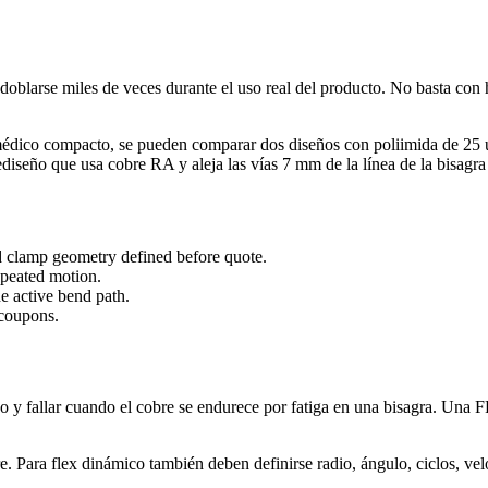
oblarse miles de veces durante el uso real del producto. No basta con 
 médico compacto, se pueden comparar dos diseños con poliimida de 25 
iseño que usa cobre RA y aleja las vías 7 mm de la línea de la bisagra p
d clamp geometry defined before quote.
epeated motion.
he active bend path.
 coupons.
no y fallar cuando el cobre se endurece por fatiga en una bisagra. Una F
. Para flex dinámico también deben definirse radio, ángulo, ciclos, vel