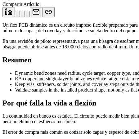
Compartir Artículo
:
Un flex PCB dinámico es un circuito impreso flexible preparado para d
número de capas, del coverlay y de cómo se sujeta dentro del equipo.
En una revisión de piloto representativa para una bisagra de escáner
bisagra puede abrirse antes de 18.000 ciclos con radio de 4 mm. Un red
Resumen
Dynamic bend zones need radius, cycle target, copper type, an
RA copper and single-layer bend zones reduce fatigue risk in r
Keep vias, stiffeners, solder joints, and coverlay steps outside t
Validate samples in the installed product shape, not only as flat
Por qué falla la vida a flexión
La continuidad en banco es estática. El circuito puede medir bien pla
pero no elimina el esfuerzo mecánico.
El error de compra más común es cotizar solo capas y espesor de cobre