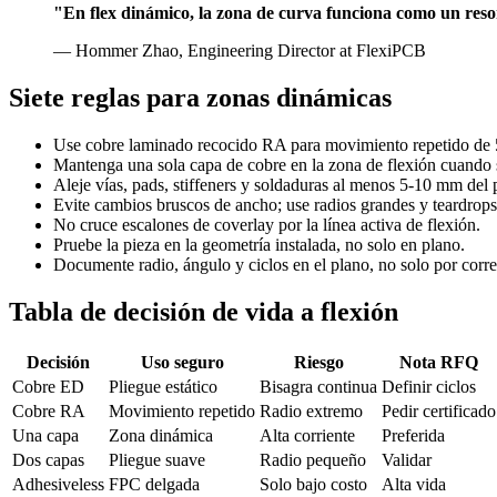
"En flex dinámico, la zona de curva funciona como un resort
— Hommer Zhao, Engineering Director at FlexiPCB
Siete reglas para zonas dinámicas
Use cobre laminado recocido RA para movimiento repetido de 5
Mantenga una sola capa de cobre en la zona de flexión cuando 
Aleje vías, pads, stiffeners y soldaduras al menos 5-10 mm del 
Evite cambios bruscos de ancho; use radios grandes y teardrops
No cruce escalones de coverlay por la línea activa de flexión.
Pruebe la pieza en la geometría instalada, no solo en plano.
Documente radio, ángulo y ciclos en el plano, no solo por corre
Tabla de decisión de vida a flexión
Decisión
Uso seguro
Riesgo
Nota RFQ
Cobre ED
Pliegue estático
Bisagra continua
Definir ciclos
Cobre RA
Movimiento repetido
Radio extremo
Pedir certificado
Una capa
Zona dinámica
Alta corriente
Preferida
Dos capas
Pliegue suave
Radio pequeño
Validar
Adhesiveless
FPC delgada
Solo bajo costo
Alta vida